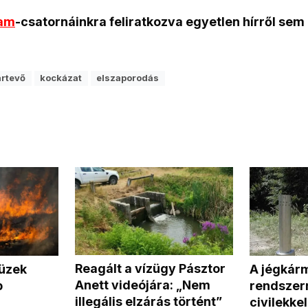
ram
-csatornáinkra feliratkozva egyetlen hírről sem
ártevő
kockázat
elszaporodás
Reagált a vízügy Pásztor
tüzek
A jégkár
Anett videójára: „Nem
b
rendszerr
illegális elzárás történt”
civilekke