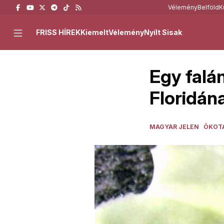
Vélemény
Belföld
K
FRISS HÍREK
Kiemelt
Vélemény
Nyílt Sisak
Egy falán
Floridán
MAGYAR JELEN
ÖKOT