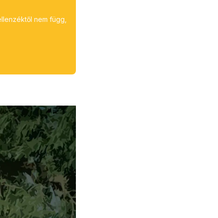
ellenzéktől nem függ,