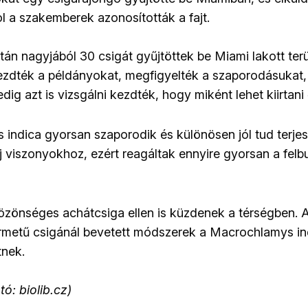
 a szakemberek azonosították a fajt.
án nagyjából 30 csigát gyűjtöttek be Miami lakott terü
zdték a példányokat, megfigyelték a szaporodásukat,
g azt is vizsgálni kezdték, hogy miként lehet kiirtani 
indica gyorsan szaporodik és különösen jól tud terjes
j viszonyokhoz, ezért reagáltak ennyire gyorsan a fel
özönséges achátcsiga ellen is küzdenek a térségben.
ermetű csigánál bevetett módszerek a Macrochlamys ind
tnek.
tó: biolib.cz)