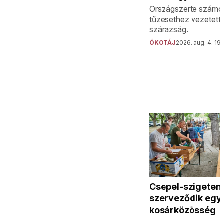
Országszerte szám
tűzesethez vezetett
szárazság.
ÖKOTÁJ
2026. aug. 4. 1
Csepel-szigeten
szerveződik eg
kosárközösség