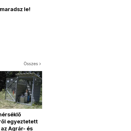
 maradsz le!
Összes
mérséklő
ől egyeztetett
l az Agrár- és