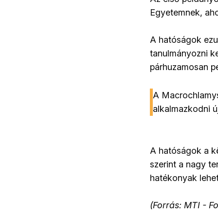
Egyetemnek, ahol
A hatóságok ezut
tanulmányozni ke
párhuzamosan pedi
A Macrochlamys 
alkalmazkodni ú
A hatóságok a k
szerint a nagy t
hatékonyak lehe
(Forrás: MTI - Fo