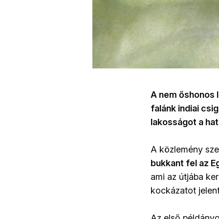
A nem őshonos le
falánk indiai csi
lakosságot a ha
A közlemény szer
bukkant fel az E
ami az útjába ker
kockázatot jelen
Az első példányo