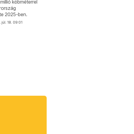
illió köbméterrel
rország
te 2025-ben.
 júl. 18. 09:01