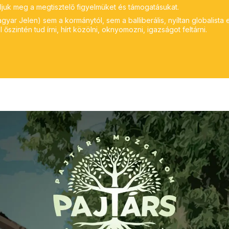
ljuk meg a megtisztelő figyelmüket és támogatásukat.
yar Jelen) sem a kormánytól, sem a balliberális, nyíltan globalista 
 őszintén tud írni, hírt közölni, oknyomozni, igazságot feltárni.