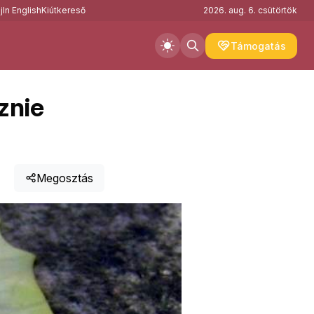
j
In English
Kiútkereső
2026. aug. 6. csütörtök
Támogatás
znie
Megosztás