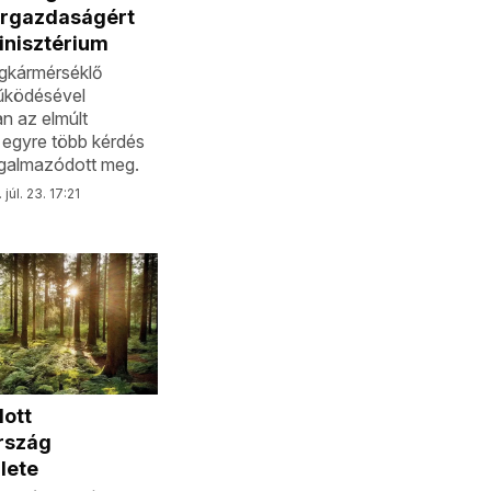
ergazdaságért
inisztérium
gkármérséklő
űködésével
n az elmúlt
egyre több kérdés
fogalmazódott meg.
júl. 23. 17:21
ott
rszág
lete