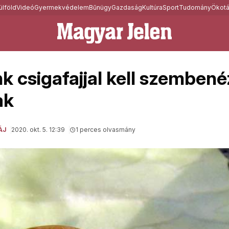
ülföld
Videó
Gyermekvédelem
Bűnügy
Gazdaság
Kultúra
Sport
Tudomány
Ökotá
k csigafajjal kell szembené
ak
ÁJ
2020. okt. 5. 12:39
1 perces olvasmány