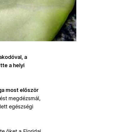
akodóval, a
tte a helyi
ga most először
mést megdézsmál,
lett egészségi
e őket a Floridai