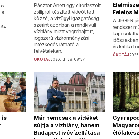
Élelmisz
Pásztor Anett egy eltorlaszolt
os
zsilipről készített videót tett
 a
Felelős M
közzé, a vízügyi igazgatóság
A JÉGER jé
szerint azonban a rendkívüli
rendszer m
9:54
vízhiány miatt végrehajtott,
kapcsolatba
jogszerű vízkormányzási
időszakban 
intézkedés látható a
és kritika 
felvételeken.
ÖKOTÁJ
2026. 
ÖKOTÁJ
2026. júl. 28. 08:37
Gyarapod
 is
Már nemcsak a vidéket
Magyaro
y
sújtja a vízhiány, hanem
élőfakész
Budapest ivóvízellátása