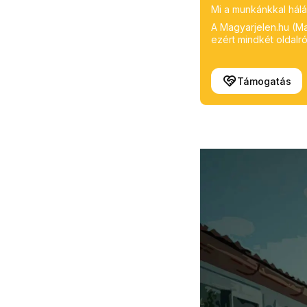
Mi a munkánkkal hálá
A Magyarjelen.hu (Mag
ezért mindkét oldalról
Támogatás