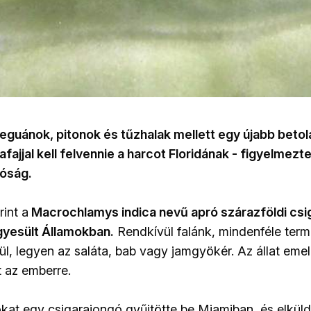
guánok, pitonok és tűzhalak mellett egy újabb betol
gafajjal kell felvennie a harcot Floridának - figyelmezte
tóság.
int a
Macrochlamys indica nevű apró szárazföldi csi
gyesült Államokban.
Rendkívül falánk, mindenféle ter
ül, legyen az saláta, bab vagy jamgyökér. Az állat emel
t az emberre.
kat egy csigarajongó gyűjtötte be Miamiban, és elküldt