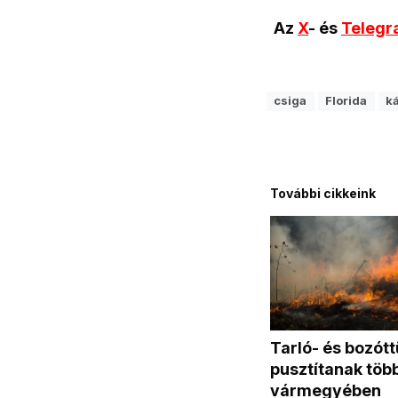
Az
X
- és
Teleg
csiga
Florida
k
További cikkeink
Tarló- és bozót
pusztítanak töb
vármegyében