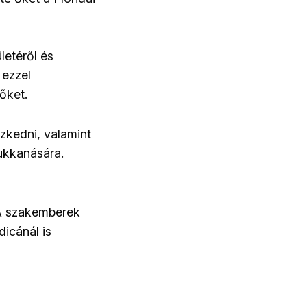
letéről és
 ezzel
őket.
zkedni, valamint
bukkanására.
 A szakemberek
icánál is