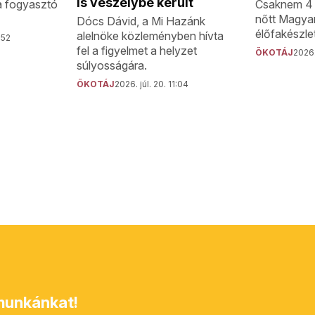
is veszélybe került
Csaknem 4 m
 a fogyasztó
nőtt Magya
Dócs Dávid, a Mi Hazánk
élőfakészle
alelnöke közleményben hívta
:52
fel a figyelmet a helyzet
ÖKOTÁJ
2026.
súlyosságára.
ÖKOTÁJ
2026. júl. 20. 11:04
unkánkat!