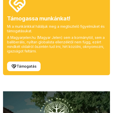
Támogassa munkánkat!
Mi a munkánkkal háláljuk meg a megtisztelő figyelmüket és
támogatásukat.
A Magyarjelen.hu (Magyar Jelen) sem a kormánytól, sem a
balliberális, nyíltan globalista ellenzéktől nem függ, ezért
mindkét oldalról őszintén tud írni, hírt közölni, oknyomozni,
igazságot feltárni.
Támogatás