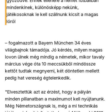
győződve. Ennek ellenére a német futballban
mindenkinek, különösképp nekünk,
játékosoknak le kell szállnunk kicsit a magas
lóról
– fogalmazott a Bayern München 34 éves
világbajnok támadója. Jó kérdés, milyen magas
lovon ülnek még mindig a németek, mikor tavaly
március vége óta 10 meccsükből mindössze
kettőt tudtak megnyerni, két döntetlen mellett
pedig hat vereség égtelenkedik.
"Elvesztettük azt az érzést, hogy a pályán
minden pillanatban a maximumot kell nyújtanunk.
Még Németországnak is, még a mi technikás