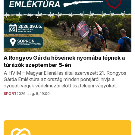
A Rongyos Gárda hőseinek nyomába lépnek a
túrázók szeptember 5-én
A HVIM – Magyar Ellenállás által szervezett 21. Rongyos
Gárda Emléktúra az ország minden pontjáról hívja a
nyugati végek védelmezői előtt tisztelegni vágyókat.
SPORT
2026. aug. 8. 19:00