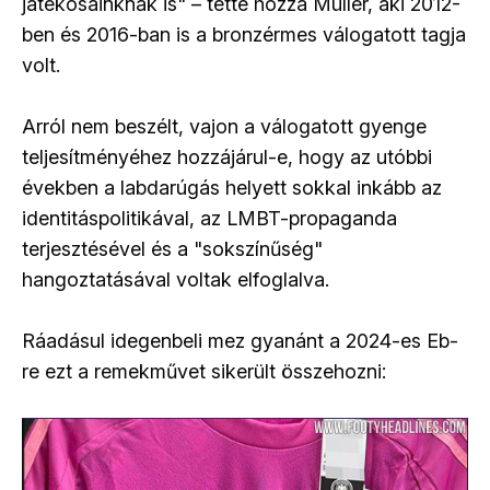
játékosainknak is" – tette hozzá Müller, aki 2012-
ben és 2016-ban is a bronzérmes válogatott tagja
volt.
Arról nem beszélt, vajon a válogatott gyenge
teljesítményéhez hozzájárul-e, hogy az utóbbi
években a labdarúgás helyett sokkal inkább az
identitáspolitikával, az LMBT-propaganda
terjesztésével és a "sokszínűség"
hangoztatásával voltak elfoglalva.
Ráadásul idegenbeli mez gyanánt a 2024-es Eb-
re ezt a remekművet sikerült összehozni: