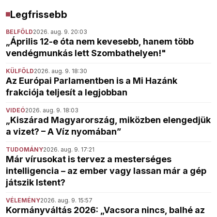
Legfrissebb
BELFÖLD
2026. aug. 9. 20:03
„Április 12-e óta nem kevesebb, hanem több
vendégmunkás lett Szombathelyen!"
KÜLFÖLD
2026. aug. 9. 18:30
Az Európai Parlamentben is a Mi Hazánk
frakciója teljesít a legjobban
VIDEÓ
2026. aug. 9. 18:03
„Kiszárad Magyarország, miközben elengedjük
a vizet? – A Víz nyomában”
TUDOMÁNY
2026. aug. 9. 17:21
Már vírusokat is tervez a mesterséges
intelligencia – az ember vagy lassan már a gép
játszik Istent?
VÉLEMÉNY
2026. aug. 9. 15:57
Kormányváltás 2026: „Vacsora nincs, balhé az