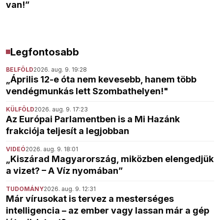
van!”
Legfontosabb
BELFÖLD
2026. aug. 9. 19:28
„Április 12-e óta nem kevesebb, hanem több
vendégmunkás lett Szombathelyen!"
KÜLFÖLD
2026. aug. 9. 17:23
Az Európai Parlamentben is a Mi Hazánk
frakciója teljesít a legjobban
VIDEÓ
2026. aug. 9. 18:01
„Kiszárad Magyarország, miközben elengedjük
a vizet? – A Víz nyomában”
TUDOMÁNY
2026. aug. 9. 12:31
Már vírusokat is tervez a mesterséges
intelligencia – az ember vagy lassan már a gép