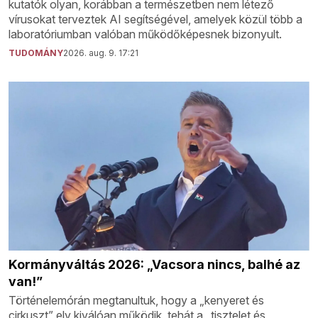
kutatók olyan, korábban a természetben nem létező
vírusokat terveztek AI segítségével, amelyek közül több a
laboratóriumban valóban működőképesnek bizonyult.
TUDOMÁNY
2026. aug. 9. 17:21
Kormányváltás 2026: „Vacsora nincs, balhé az
van!”
Történelemórán megtanultuk, hogy a „kenyeret és
cirkuszt” elv kiválóan működik, tehát a „tisztelet és