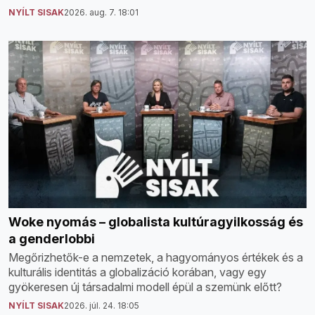
NYÍLT SISAK
2026. aug. 7. 18:01
Woke nyomás – globalista kultúragyilkosság és
a genderlobbi
Megőrizhetők-e a nemzetek, a hagyományos értékek és a
kulturális identitás a globalizáció korában, vagy egy
gyökeresen új társadalmi modell épül a szemünk előtt?
NYÍLT SISAK
2026. júl. 24. 18:05