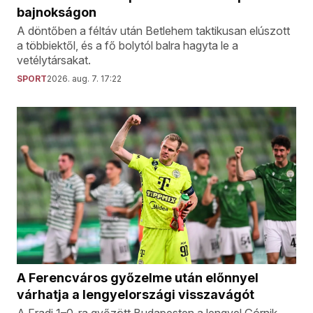
bajnokságon
A döntőben a féltáv után Betlehem taktikusan elúszott
a többiektől, és a fő bolytól balra hagyta le a
vetélytársakat.
SPORT
2026. aug. 7. 17:22
A Ferencváros győzelme után előnnyel
várhatja a lengyelországi visszavágót