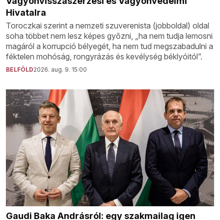
Vagyonvisszaszerzési és Vagyonvédelmi
Hivatalra
Toroczkai szerint a nemzeti szuverenista (jobboldal) oldal
soha többet nem lesz képes győzni, „ha nem tudja lemosni
magáról a korrupció bélyegét, ha nem tud megszabadulni a
féktelen mohóság, rongyrázás és kevélység béklyóitól”.
BELFÖLD
2026. aug. 9. 15:00
Gaudi Baka Andrásról: egy szakmailag igen