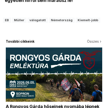
egyetlen hírről sem maradsz le!
EB
Müller
válogatott
Németország
Kiemelt-jobb
További cikkeink
Összes
A Rongyos Gárda hőseinek nyomába lépnek