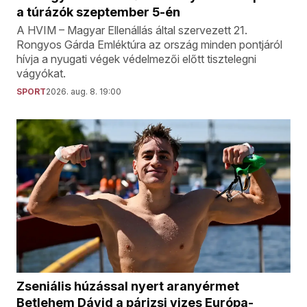
a túrázók szeptember 5-én
A HVIM – Magyar Ellenállás által szervezett 21.
Rongyos Gárda Emléktúra az ország minden pontjáról
hívja a nyugati végek védelmezői előtt tisztelegni
vágyókat.
SPORT
2026. aug. 8. 19:00
Zseniális húzással nyert aranyérmet
Betlehem Dávid a párizsi vizes Európa-