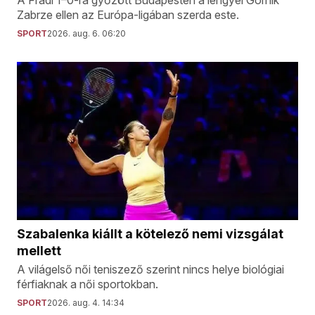
A Fradi 1–0-ra győzött Budapesten a lengyel Górnik
Zabrze ellen az Európa-ligában szerda este.
SPORT
2026. aug. 6. 06:20
Szabalenka kiállt a kötelező nemi vizsgálat
mellett
A világelső női teniszező szerint nincs helye biológiai
férfiaknak a női sportokban.
SPORT
2026. aug. 4. 14:34