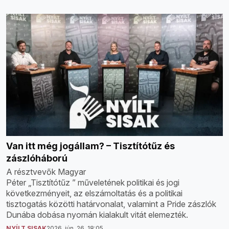
Van itt még jogállam? – Tisztítótűz és
zászlóháború
A résztvevők Magyar
Péter „Tisztítótűz ” műveletének politikai és jogi
következményeit, az elszámoltatás és a politikai
tisztogatás közötti határvonalat, valamint a Pride zászlók
Dunába dobása nyomán kialakult vitát elemezték.
NYÍLT SISAK
2026. jún. 26. 18:05