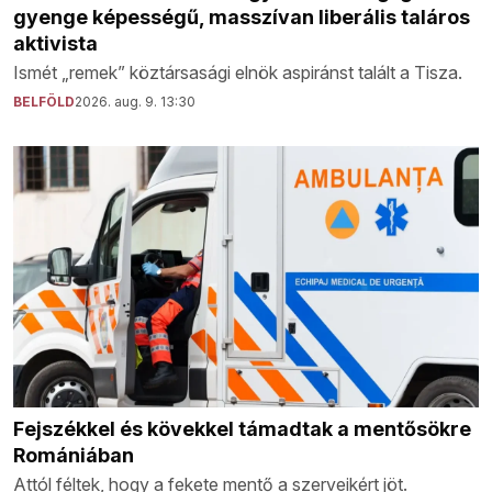
gyenge képességű, masszívan liberális taláros
aktivista
Ismét „remek” köztársasági elnök aspiránst talált a Tisza.
BELFÖLD
2026. aug. 9. 13:30
Fejszékkel és kövekkel támadtak a mentősökre
Romániában
Attól féltek, hogy a fekete mentő a szerveikért jöt.