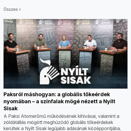
Összes
Paksról máshogyan: a globális tőkeérdek
nyomában – a színfalak mögé nézett a Nyílt
Sisak
A Paksi Atomerőmű működésének kihívásai, valamint a
zöldátállás mögött meghúzódó globális tőkeérdekek
kerültek a Nyílt Sisak legújabb adásának középpontjába.