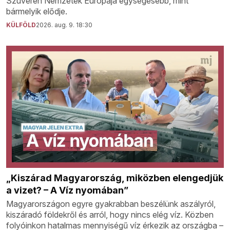
Szuverén Nemzetek Európája egységesebb, mint
bármelyik elődje.
KÜLFÖLD
2026. aug. 9. 18:30
„Kiszárad Magyarország, miközben elengedjük
a vizet? – A Víz nyomában”
Magyarországon egyre gyakrabban beszélünk aszályról,
kiszáradó földekről és arról, hogy nincs elég víz. Közben
folyóinkon hatalmas mennyiségű víz érkezik az országba –