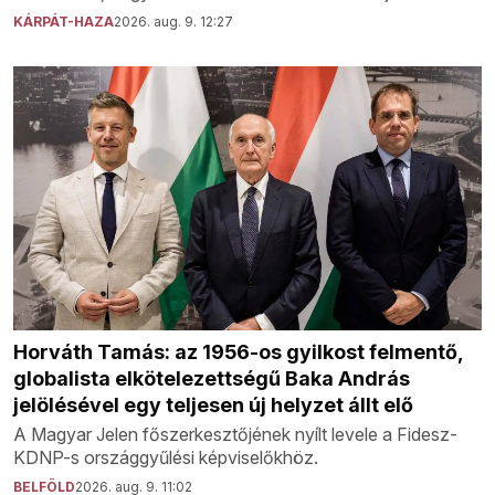
KÁRPÁT-HAZA
2026. aug. 9. 12:27
Horváth Tamás: az 1956-os gyilkost felmentő,
globalista elkötelezettségű Baka András
jelölésével egy teljesen új helyzet állt elő
A Magyar Jelen főszerkesztőjének nyílt levele a Fidesz-
KDNP-s országgyűlési képviselőkhöz.
BELFÖLD
2026. aug. 9. 11:02