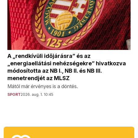
A „rendkívüli időjárásra” és az
„energiaellátási nehézségekre” hivatkozva
módosította az NB I., NB II. és NB III.
menetrendjét az MLSZ
Mától már érvényes is a döntés.
SPORT
2026. aug. 1. 10:45