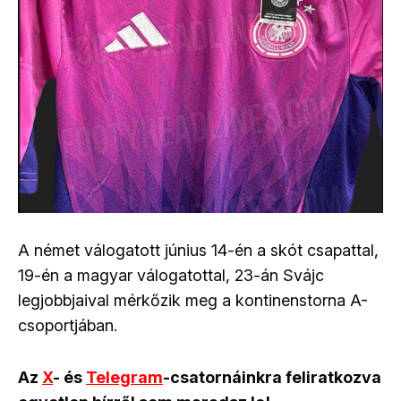
A német válogatott június 14-én a skót csapattal,
19-én a magyar válogatottal, 23-án Svájc
legjobbjaival mérkőzik meg a kontinenstorna A-
csoportjában.
Az
X
- és
Telegram
-csatornáinkra feliratkozva