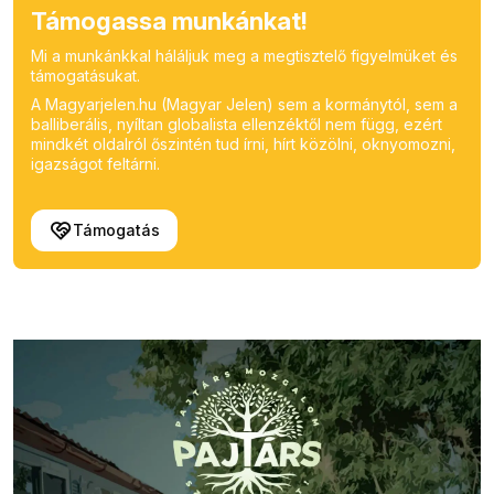
Támogassa munkánkat!
Mi a munkánkkal háláljuk meg a megtisztelő figyelmüket és
támogatásukat.
A Magyarjelen.hu (Magyar Jelen) sem a kormánytól, sem a
balliberális, nyíltan globalista ellenzéktől nem függ, ezért
mindkét oldalról őszintén tud írni, hírt közölni, oknyomozni,
igazságot feltárni.
Támogatás