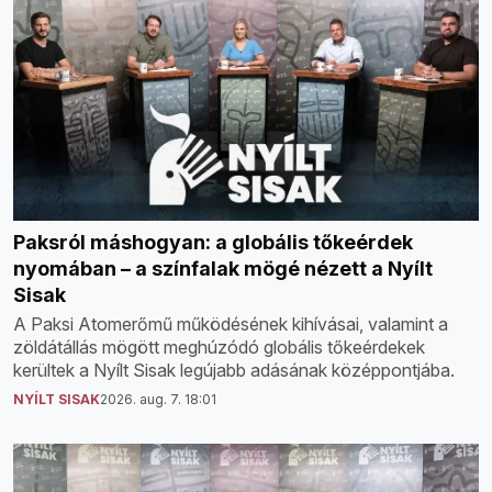
Paksról máshogyan: a globális tőkeérdek
nyomában – a színfalak mögé nézett a Nyílt
Sisak
A Paksi Atomerőmű működésének kihívásai, valamint a
zöldátállás mögött meghúzódó globális tőkeérdekek
kerültek a Nyílt Sisak legújabb adásának középpontjába.
NYÍLT SISAK
2026. aug. 7. 18:01