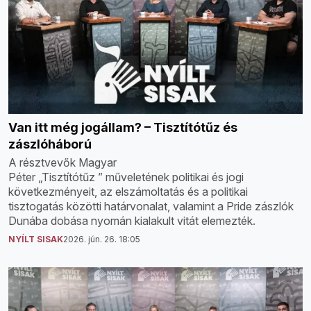
Van itt még jogállam? – Tisztítótűz és
zászlóháború
A résztvevők Magyar
Péter „Tisztítótűz ” műveletének politikai és jogi
következményeit, az elszámoltatás és a politikai
tisztogatás közötti határvonalat, valamint a Pride zászlók
Dunába dobása nyomán kialakult vitát elemezték.
NYÍLT SISAK
2026. jún. 26. 18:05