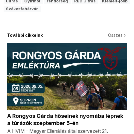
ultras
Gyirmót
rendőrség
RBD Ultras
Kiemelt-jobb
Székesfehérvár
További cikkeink
Összes
A Rongyos Gárda hőseinek nyomába lépnek
a túrázók szeptember 5-én
A HVIM – Magyar Ellenállás által szervezett 21.