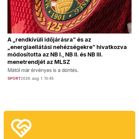
A „rendkívüli időjárásra” és az
„energiaellátási nehézségekre” hivatkozva
módosította az NB I., NB II. és NB III.
menetrendjét az MLSZ
Mától már érvényes is a döntés.
SPORT
2026. aug. 1. 10:45