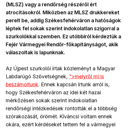
(MLSZ) vagy a rendőrség részéről ért
atrocitásokról. Miközben az MLSZ drukkereket
perelt be, addig Székesfehérváron a hatóságok
léptek fel sokak szerint indokolatlan szigorral a
szurkolókkal szemben. Ez utóbbiról kérdeztük a
Fejér Vármegyei Rendőr-főkapitányságot, akik
válaszoltak is lapunknak.
Az Újpest szurkolói írtak közleményt a Magyar
Labdarúgó Szövetségnek,
">melyről mi is
beszámoltunk
. Ennek kapcsán írtunk arról is,
hogy Székesfehérváron az idei két hazai
mérkőzésen sokak szerint indokolatlan
rendőrségi intézkedések rontották el a többség
szórakozását, örömét. Kíváncsi voltam ennek
okára, ezért kérdéseket tettem fel a vármegyei