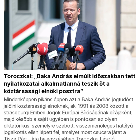
Toroczkai: „Baka András elmúlt időszakban tett
nyilatkozatai alkalmatlanná teszik őt a
köztársasági elnöki posztra”
Mindenképpen pikáns éppen azt a Baka András jogtudóst
jelölni köztársasági elnöknek, aki 1991 és 2008 között a
strasbourgi Emberi Jogok Európai Bíróságának bírájaként,
majd később a saját ügyében is pontosan az olyan
diktatórikus, személyre szabott, visszamenőleges hatályú
jogalkotás ellen lépett fel, amelyet most csúcsra járat a
Tisza Párt – írta bejegyzésében Toroczkai László.