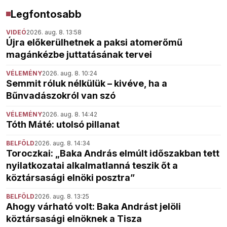
Legfontosabb
VIDEÓ
2026. aug. 8. 13:58
Újra előkerülhetnek a paksi atomerőmű
magánkézbe juttatásának tervei
VÉLEMÉNY
2026. aug. 8. 10:24
Semmit róluk nélkülük – kivéve, ha a
Bűnvadászokról van szó
VÉLEMÉNY
2026. aug. 8. 14:42
Tóth Máté: utolsó pillanat
BELFÖLD
2026. aug. 8. 14:34
Toroczkai: „Baka András elmúlt időszakban tett
nyilatkozatai alkalmatlanná teszik őt a
köztársasági elnöki posztra”
BELFÖLD
2026. aug. 8. 13:25
Ahogy várható volt: Baka Andrást jelöli
köztársasági elnöknek a Tisza