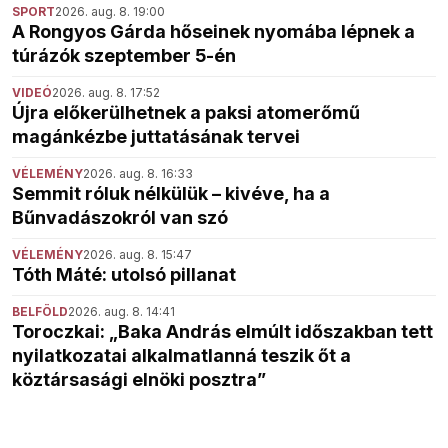
SPORT
2026. aug. 8. 19:00
A Rongyos Gárda hőseinek nyomába lépnek a
túrázók szeptember 5-én
VIDEÓ
2026. aug. 8. 17:52
Újra előkerülhetnek a paksi atomerőmű
magánkézbe juttatásának tervei
VÉLEMÉNY
2026. aug. 8. 16:33
Semmit róluk nélkülük – kivéve, ha a
Bűnvadászokról van szó
VÉLEMÉNY
2026. aug. 8. 15:47
Tóth Máté: utolsó pillanat
BELFÖLD
2026. aug. 8. 14:41
Toroczkai: „Baka András elmúlt időszakban tett
nyilatkozatai alkalmatlanná teszik őt a
köztársasági elnöki posztra”