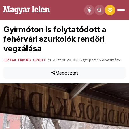
Gyirmóton is folytatódott a
fehérvári szurkolók rendőri
vegzálása
LIPTÁK TAMÁS
SPORT
2025. febr. 20. 07:32
2 perces olvasmány
Megosztás