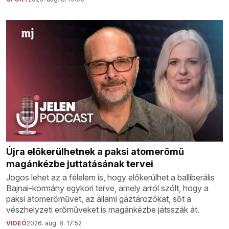
Újra előkerülhetnek a paksi atomerőmű
magánkézbe juttatásának tervei
Jogos lehet az a félelem is, hogy előkerülhet a balliberális
Bajnai-kormány egykori terve, amely arról szólt, hogy a
paksi atomerőművet, az állami gáztározókat, sőt a
vészhelyzeti erőműveket is magánkézbe játsszák át.
VIDEÓ
2026. aug. 8. 17:52