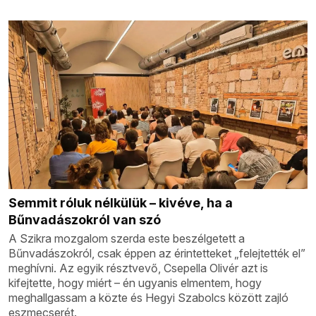
Semmit róluk nélkülük – kivéve, ha a
Bűnvadászokról van szó
A Szikra mozgalom szerda este beszélgetett a
Bűnvadászokról, csak éppen az érintetteket „felejtették el”
meghívni. Az egyik résztvevő, Csepella Olivér azt is
kifejtette, hogy miért – én ugyanis elmentem, hogy
meghallgassam a közte és Hegyi Szabolcs között zajló
eszmecserét.