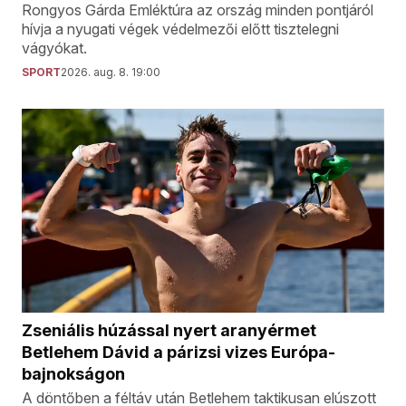
Rongyos Gárda Emléktúra az ország minden pontjáról
hívja a nyugati végek védelmezői előtt tisztelegni
vágyókat.
SPORT
2026. aug. 8. 19:00
Zseniális húzással nyert aranyérmet
Betlehem Dávid a párizsi vizes Európa-
bajnokságon
A döntőben a féltáv után Betlehem taktikusan elúszott