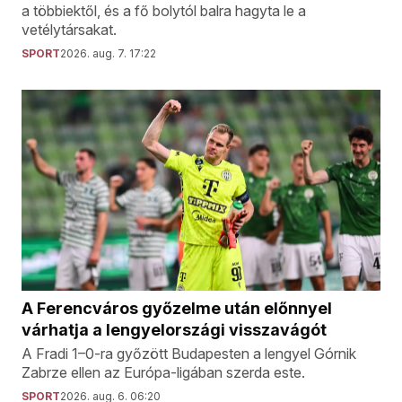
a többiektől, és a fő bolytól balra hagyta le a
vetélytársakat.
SPORT
2026. aug. 7. 17:22
A Ferencváros győzelme után előnnyel
várhatja a lengyelországi visszavágót
A Fradi 1–0-ra győzött Budapesten a lengyel Górnik
Zabrze ellen az Európa-ligában szerda este.
SPORT
2026. aug. 6. 06:20