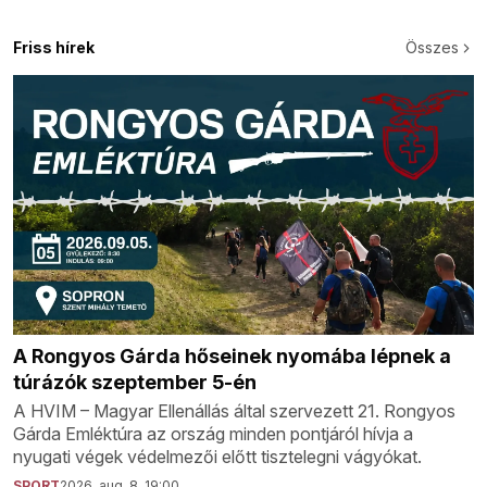
Friss hírek
Összes
A Rongyos Gárda hőseinek nyomába lépnek a
túrázók szeptember 5-én
A HVIM – Magyar Ellenállás által szervezett 21. Rongyos
Gárda Emléktúra az ország minden pontjáról hívja a
nyugati végek védelmezői előtt tisztelegni vágyókat.
SPORT
2026. aug. 8. 19:00