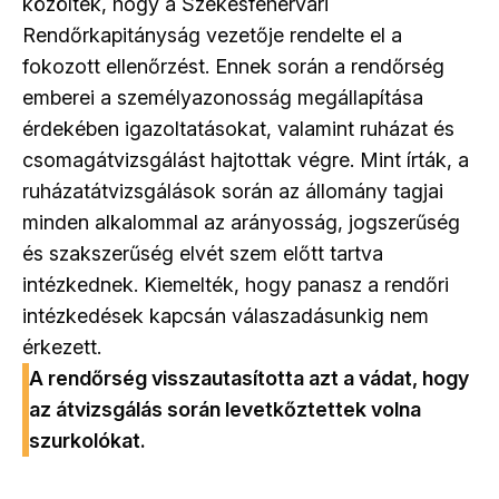
közölték, hogy a Székesfehérvári
Rendőrkapitányság vezetője rendelte el a
fokozott ellenőrzést. Ennek során a rendőrség
emberei a személyazonosság megállapítása
érdekében igazoltatásokat, valamint ruházat és
csomagátvizsgálást hajtottak végre. Mint írták, a
ruházatátvizsgálások során az állomány tagjai
minden alkalommal az arányosság, jogszerűség
és szakszerűség elvét szem előtt tartva
intézkednek. Kiemelték, hogy panasz a rendőri
intézkedések kapcsán válaszadásunkig nem
érkezett.
A rendőrség visszautasította azt a vádat, hogy
az átvizsgálás során levetkőztettek volna
szurkolókat.