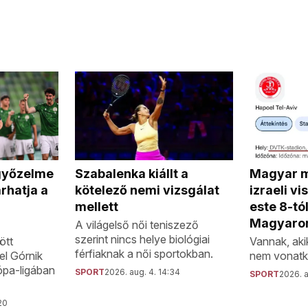
Magyar 
győzelme
Szabalenka kiállt a
izraeli v
rhatja a
kötelező nemi vizsgálat
este 8-tó
mellett
Magyaro
A világelső női teniszező
szerint nincs helye biológiai
Vannak, aki
ött
férfiaknak a női sportokban.
nem vonatk
el Górnik
ópa-ligában
SPORT
2026. aug. 4. 14:34
SPORT
2026. a
20