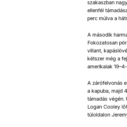
szakaszban nagyo
ellenfél támadás
perc múlva a háts
A második harmad
Fokozatosan pörg
villant, kapáslöv
kétszer még a fej
amerikaiak 19–4-
A zárófelvonás e
a kapuba, majd 
támadás végén. Ú
Logan Cooley lőt
túloldalon Jere