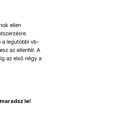
hok ellen
ntszerzésre.
 a legutóbbi vb-
sz az ellenfél. A
míg az első négy a
 maradsz le!