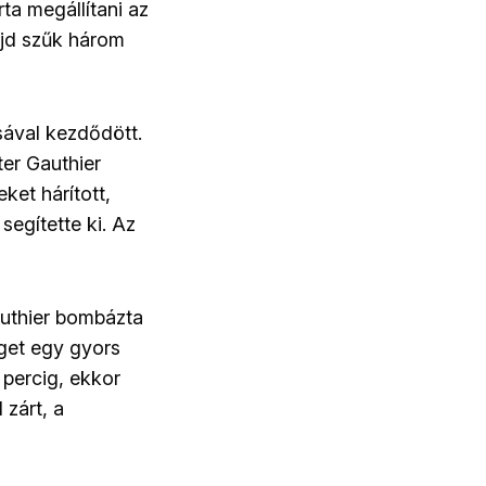
ta megállítani az
ajd szűk három
sával kezdődött.
er Gauthier
ket hárított,
segítette ki. Az
authier bombázta
get egy gyors
percig, ekkor
 zárt, a