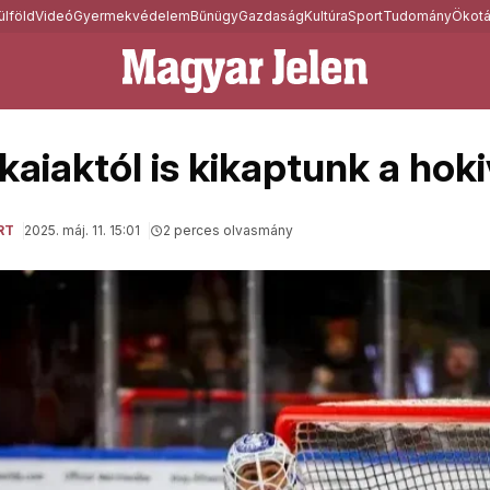
ülföld
Videó
Gyermekvédelem
Bűnügy
Gazdaság
Kultúra
Sport
Tudomány
Ökotá
kaiaktól is kikaptunk a hok
RT
2025. máj. 11. 15:01
2 perces olvasmány