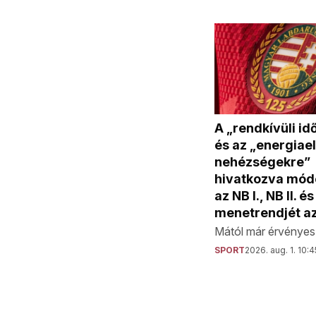
A „rendkívüli id
és az „energiael
nehézségekre”
hivatkozva módo
az NB I., NB II. és 
menetrendjét a
Mától már érvényes 
SPORT
2026. aug. 1. 10:4