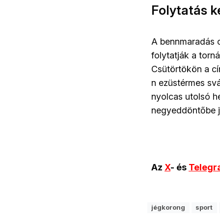
Folytatás 
A bennmaradás c
folytatják a torn
Csütörtökön a cí
n ezüstérmes sváj
nyolcas utolsó he
negyeddöntőbe j
Az
X
- és
Teleg
jégkorong
sport