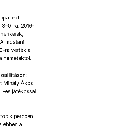
apat ezt
 3–0-ra, 2016-
merikaiak,
 A mostani
0-ra verték a
a németektől.
eállításon:
nt Mihály Ákos
L-es játékossal
todik percben
és ebben a