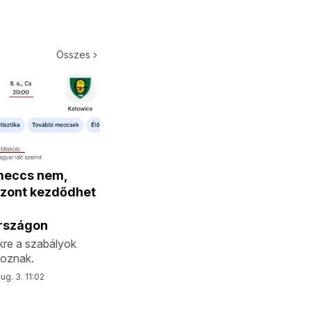
Összes
meccs nem,
iszont kezdődhet
l
rszágon
kre a szabályok
oznak.
ug. 3. 11:02