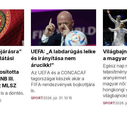
őjárásra”
UEFA: „A labdarúgás lelke
Világbaj
látási
és irányítása nem
a magyar
árucikk!”
Egész nap 
sította
teljesítmény
Az UEFA és a CONCACAF
aranyérmet 
NB III.
tagországai készek akár a
magyar női 
FIFA-rendezvények bojkottjára
z MLSZ
hongkongi 
is.
is a döntés.
világbajnok
SPORT
2026. júl. 31. 10:15
5
SPORT
2026. jú