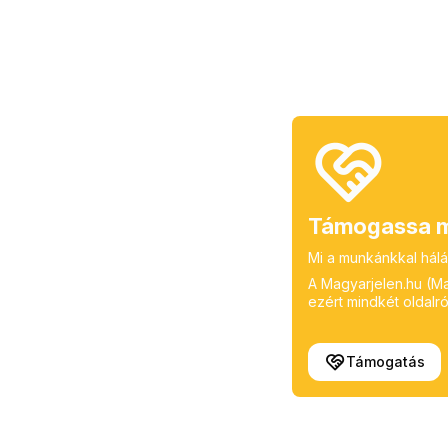
Támogassa m
Mi a munkánkkal hálá
A Magyarjelen.hu (Mag
ezért mindkét oldalról
Támogatás