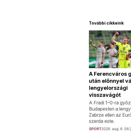
További cikkeink
A Ferencváros 
után előnnyel vá
lengyelországi
visszavágót
A Fradi 1–0-ra győz
Budapesten a lengy
Zabrze ellen az Eur
szerda este.
SPORT
2026. aug. 6. 06: