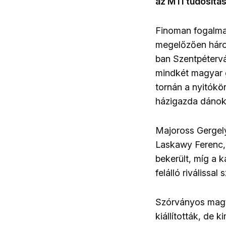
az MTI tudósítá
Finoman fogalma
megelőzően három
ban Szentpétervá
mindkét magyar g
tornán a nyitókö
házigazda dánok
Majoross Gergely
Laskawy Ferenc, 
bekerült, míg a 
felálló riválissal
Szórványos magy
kiállították, de 