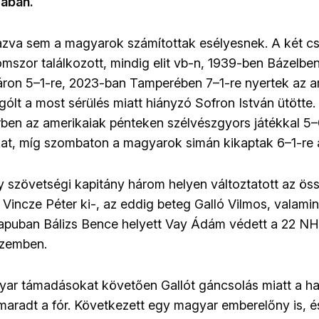
sában.
zva sem a magyarok számítottak esélyesnek. A két cs
szor találkozott, mindig elit vb-n, 1939-ben Bázelben
ron 5–1-re, 2023-ban Tamperében 7–1-re nyertek az a
ólt a most sérülés miatt hiányzó Sofron István ütötte.
rben az amerikaiak pénteken szélvészgyors játékkal 5–
at, míg szombaton a magyarok simán kikaptak 6–1-re 
 szövetségi kapitány három helyen változtatott az össz
Vincze Péter ki-, az eddig beteg Galló Vilmos, valami
kapuban Bálizs Bence helyett Vay Ádám védett a 22 NH
 szemben.
ar támadásokat követően Gallót gáncsolás miatt a ha
kimaradt a fór. Következett egy magyar emberelőny is, 