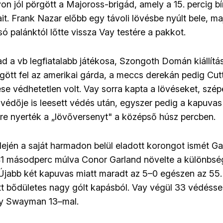
n jól pörgött a Majoross-brigád, amely a 15. percig bír
ait. Frank Nazar előbb egy távoli lövésbe nyúlt bele, m
ó palánktól lőtte vissza Vay testére a pakkot.
 a vb legfiatalabb játékosa, Szongoth Domán kiállítá
ött fel az amerikai gárda, a meccs derekán pedig Cutt
ése védhetetlen volt. Vay sorra kapta a lövéseket, szépe
védője is leesett védés után, egyszer pedig a kapuvas 
re nyerték a „lövőversenyt" a középső húsz percben.
lején a saját harmadon belül eladott korongot ismét G
41 másodperc múlva Conor Garland növelte a különbsé
jabb két kapuvas miatt maradt az 5–0 egészen az 55. 
t bődületes nagy gólt kapásból. Vay végül 33 védéssel
my Swayman 13–mal.