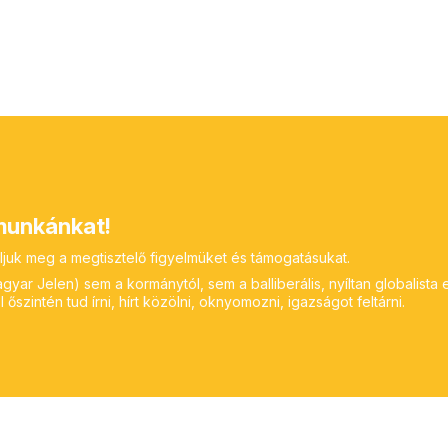
unkánkat!
ljuk meg a megtisztelő figyelmüket és támogatásukat.
yar Jelen) sem a kormánytól, sem a balliberális, nyíltan globalista 
 őszintén tud írni, hírt közölni, oknyomozni, igazságot feltárni.