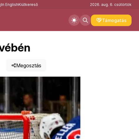
j
In English
Kiútkereső
2026. aug. 6. csütörtök
Támogatás
ivébén
Megosztás