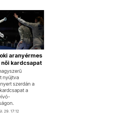
noki aranyérmes
 női kardcsapat
nagyszerű
t nyújtva
nyert szerdán a
kardcsapat a
vívó-
ságon.
l. 29. 17:12