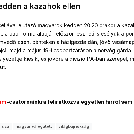
kedden a kazahok ellen
éljával elutazó magyarok kedden 20.20 órakor a kaza
át, a papírforma alapján először lesz reális esélyük a po
mvédő cseh, pénteken a házigazda dán, jövő vasárnap
ci, majd a május 19-i csoportzáráson a norvég gárda le
lyezettje kiesik, és jövőre a divízió I/A-ban szerepel, 
ut.
ram
-csatornáinkra feliratkozva egyetlen hírről sem
usa
magyar válogatott
világbajnokság