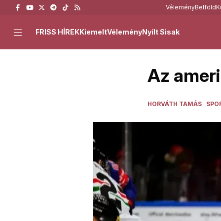
Vélemény
Belföld
K
FRISS HÍREK
Kiemelt
Vélemény
Nyílt Sisak
Az ameri
HORVÁTH TAMÁS
SPO