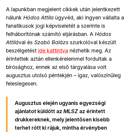
A lapunkban megjelent cikkek után jelentkezett
nálunk
Hódos Attila
ügyvéd, aki ingyen vállalta a
fanatikusok jogi képviseletét a szerinte is
felháborítónak számító eljárásban. A
Hódos
Attilá
val és
Szabó Balázs
szurkolóval készült
beszélgetést
ide kattintva
nézhetik meg. Az
érintettek aztán ellenkérelemmel fordultak a
bírósághoz, ennek az első tárgyalása volt
augusztus utolsó péntekjén – igaz, valószínűleg
feleslegesen.
Augusztus elején ugyanis egyezségi
ajánlatot küldött az
MLSZ
az érintett
drukkereknek, mely jelentősen kisebb
terhet rótt ki rájuk, mintha érvényben