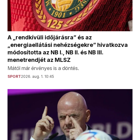
A „rendkívüli időjárásra” és az
„energiaellátási nehézségekre” hivatkozva
módosította az NB I., NB II. és NB III.
menetrendjét az MLSZ
Mától már érvényes is a döntés.
SPORT
2026. aug. 1. 10:45