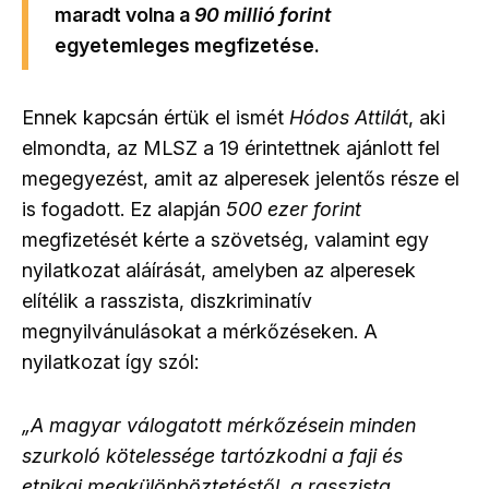
maradt volna a
90 millió forint
egyetemleges megfizetése.
Ennek kapcsán értük el ismét
Hódos Attilá
t, aki
elmondta, az MLSZ a 19 érintettnek ajánlott fel
megegyezést, amit az alperesek jelentős része el
is fogadott. Ez alapján
500 ezer forint
megfizetését kérte a szövetség, valamint egy
nyilatkozat aláírását, amelyben az alperesek
elítélik a rasszista, diszkriminatív
megnyilvánulásokat a mérkőzéseken. A
nyilatkozat így szól:
„A magyar válogatott mérkőzésein minden
szurkoló kötelessége tartózkodni a faji és
etnikai megkülönböztetéstől, a rasszista