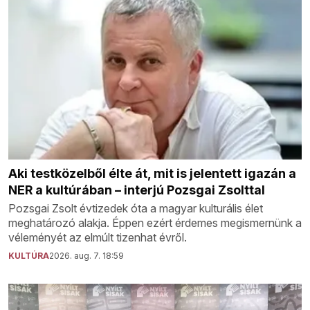
Aki testközelből élte át, mit is jelentett igazán a
NER a kultúrában – interjú Pozsgai Zsolttal
Pozsgai Zsolt évtizedek óta a magyar kulturális élet
meghatározó alakja. Éppen ezért érdemes megismernünk a
véleményét az elmúlt tizenhat évről.
KULTÚRA
2026. aug. 7. 18:59