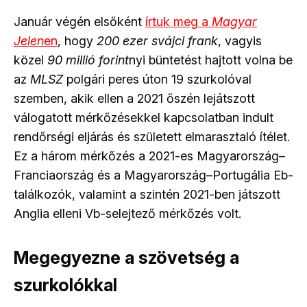
Január végén elsőként
írtuk meg a
Magyar
Jelen
en
, hogy
200 ezer svájci frank
, vagyis
közel
90 millió forint
nyi büntetést hajtott volna be
az
MLSZ
polgári peres úton 19 szurkolóval
szemben, akik ellen a 2021 őszén lejátszott
válogatott mérkőzésekkel kapcsolatban indult
rendőrségi eljárás és született elmarasztaló ítélet.
Ez a három mérkőzés a 2021-es Magyarország
–
Franciaország és a Magyarország
–
Portugália Eb-
találkozók, valamint a szintén 2021-ben játszott
Anglia elleni Vb-selejtező mérkőzés volt.
Megegyezne a szövetség a
szurkolókkal