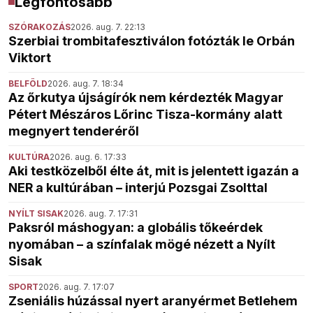
Legfontosabb
SZÓRAKOZÁS
2026. aug. 7. 22:13
Szerbiai trombitafesztiválon fotózták le Orbán
Viktort
BELFÖLD
2026. aug. 7. 18:34
Az őrkutya újságírók nem kérdezték Magyar
Pétert Mészáros Lőrinc Tisza-kormány alatt
megnyert tenderéről
KULTÚRA
2026. aug. 6. 17:33
Aki testközelből élte át, mit is jelentett igazán a
NER a kultúrában – interjú Pozsgai Zsolttal
NYÍLT SISAK
2026. aug. 7. 17:31
Paksról máshogyan: a globális tőkeérdek
nyomában – a színfalak mögé nézett a Nyílt
Sisak
SPORT
2026. aug. 7. 17:07
Zseniális húzással nyert aranyérmet Betlehem