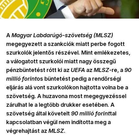
A
Magyar Labdarúgó-szövetség (MLSZ)
megegyezett a szankciók miatt perbe fogott
szurkolók jelentős részével. Mint emlékezetes,
a válogatott szurkolói miatt nagy összegű
pénzbüntetést rótt ki az
UEFA
az
MLSZ
-re, a
90
millió forint
os büntetést pedig a rendőrségi
eljárás alá vont szurkolókon hajtotta volna be a
szövetség. A huzavona most megegyezéssel
zárulhat le a legtöbb drukker esetében. A
szövetség által követelt
90 millió forint
tal
kapcsolatban végül nem indította meg a
végrehajtást az
MLSZ
.