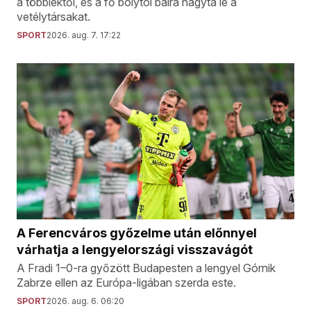
a többiektől, és a fő bolytól balra hagyta le a
vetélytársakat.
SPORT
2026. aug. 7. 17:22
A Ferencváros győzelme után előnnyel
várhatja a lengyelországi visszavágót
A Fradi 1–0-ra győzött Budapesten a lengyel Górnik
Zabrze ellen az Európa-ligában szerda este.
SPORT
2026. aug. 6. 06:20