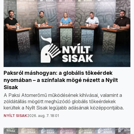
Paksról máshogyan: a globális tőkeérdek
nyomában – a színfalak mögé nézett a Nyílt
Sisak
A Paksi Atomerőmű működésének kihívásai, valamint a
zöldátállás mögött meghúzódó globális tőkeérdekek
kerültek a Nyílt Sisak legújabb adásának középpontjába.
NYÍLT SISAK
2026. aug. 7. 18:01