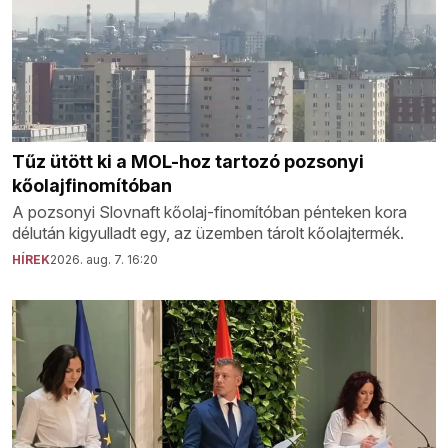
Tűz ütött ki a MOL-hoz tartozó pozsonyi
kőolajfinomítóban
A pozsonyi Slovnaft kőolaj-finomítóban pénteken kora
délután kigyulladt egy, az üzemben tárolt kőolajtermék.
HÍREK
2026. aug. 7. 16:20