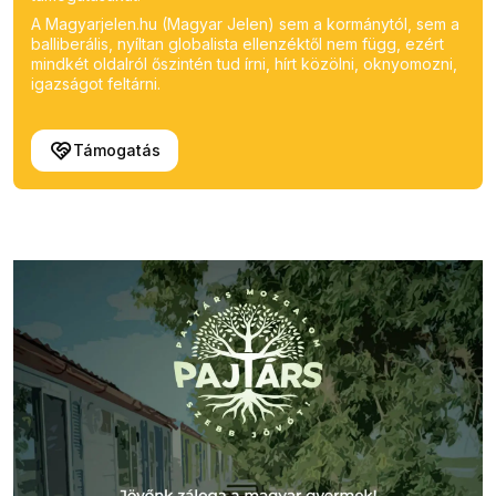
A Magyarjelen.hu (Magyar Jelen) sem a kormánytól, sem a
balliberális, nyíltan globalista ellenzéktől nem függ, ezért
mindkét oldalról őszintén tud írni, hírt közölni, oknyomozni,
igazságot feltárni.
Támogatás