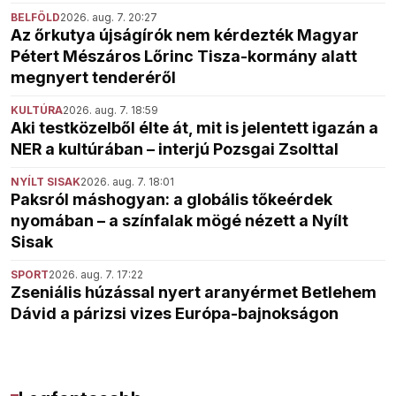
BELFÖLD
2026. aug. 7. 20:27
Az őrkutya újságírók nem kérdezték Magyar
Pétert Mészáros Lőrinc Tisza-kormány alatt
megnyert tenderéről
KULTÚRA
2026. aug. 7. 18:59
Aki testközelből élte át, mit is jelentett igazán a
NER a kultúrában – interjú Pozsgai Zsolttal
NYÍLT SISAK
2026. aug. 7. 18:01
Paksról máshogyan: a globális tőkeérdek
nyomában – a színfalak mögé nézett a Nyílt
Sisak
SPORT
2026. aug. 7. 17:22
Zseniális húzással nyert aranyérmet Betlehem
Dávid a párizsi vizes Európa-bajnokságon