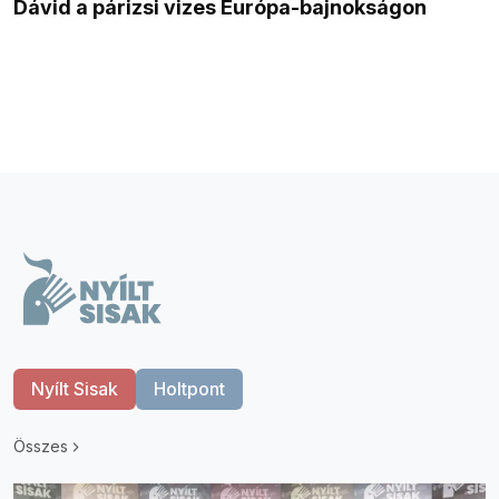
Dávid a párizsi vizes Európa-bajnokságon
Nyílt Sisak
Holtpont
Összes