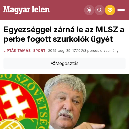
Egyezséggel zárná le az MLSZ a
perbe fogott szurkolók ügyét
LIPTÁK TAMÁS
SPORT
2025. aug. 29. 17:10
3 perces olvasmány
Megosztás