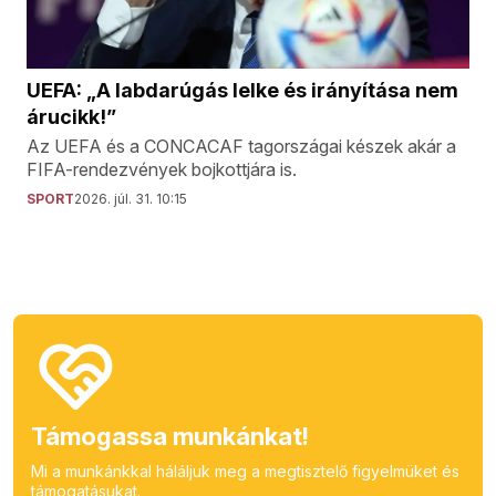
UEFA: „A labdarúgás lelke és irányítása nem
árucikk!”
Az UEFA és a CONCACAF tagországai készek akár a
FIFA-rendezvények bojkottjára is.
SPORT
2026. júl. 31. 10:15
Támogassa munkánkat!
Mi a munkánkkal háláljuk meg a megtisztelő figyelmüket és
támogatásukat.