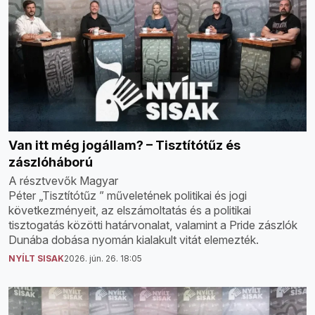
Van itt még jogállam? – Tisztítótűz és
zászlóháború
A résztvevők Magyar
Péter „Tisztítótűz ” műveletének politikai és jogi
következményeit, az elszámoltatás és a politikai
tisztogatás közötti határvonalat, valamint a Pride zászlók
Dunába dobása nyomán kialakult vitát elemezték.
NYÍLT SISAK
2026. jún. 26. 18:05