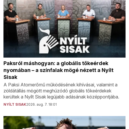
Paksról máshogyan: a globális tőkeérdek
nyomában – a színfalak mögé nézett a Nyílt
Sisak
A Paksi Atomerőmű működésének kihívásai, valamint a
zöldátállás mögött meghúzódó globális tőkeérdekek
kerültek a Nyílt Sisak legújabb adásának középpontjába.
NYÍLT SISAK
2026. aug. 7. 18:01