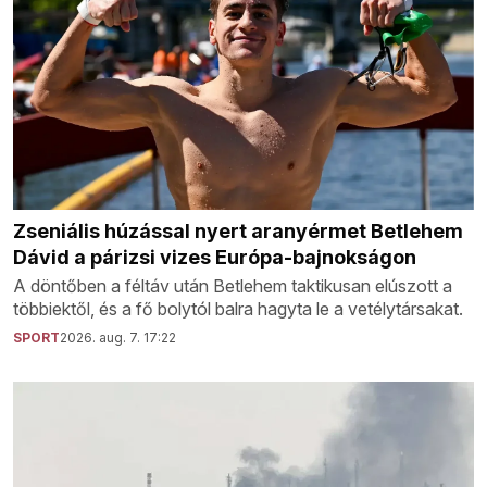
Zseniális húzással nyert aranyérmet Betlehem
Dávid a párizsi vizes Európa-bajnokságon
A döntőben a féltáv után Betlehem taktikusan elúszott a
többiektől, és a fő bolytól balra hagyta le a vetélytársakat.
SPORT
2026. aug. 7. 17:22