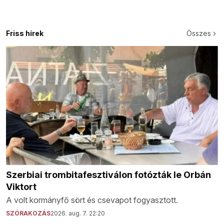
Friss hírek
Összes
Szerbiai trombitafesztiválon fotózták le Orbán
Viktort
A volt kormányfő sört és csevapot fogyasztott.
SZÓRAKOZÁS
2026. aug. 7. 22:20