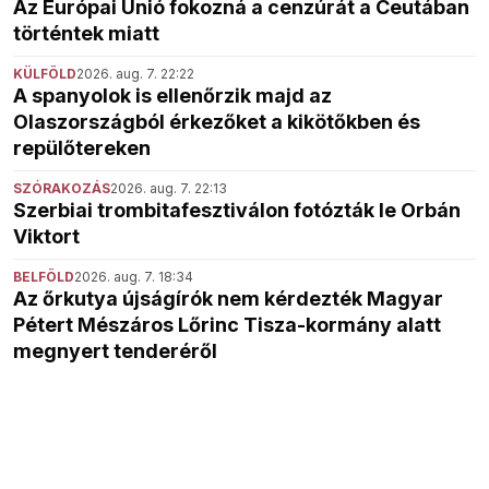
Az Európai Unió fokozná a cenzúrát a Ceutában
történtek miatt
KÜLFÖLD
2026. aug. 7. 22:22
A spanyolok is ellenőrzik majd az
Olaszországból érkezőket a kikötőkben és
repülőtereken
SZÓRAKOZÁS
2026. aug. 7. 22:13
Szerbiai trombitafesztiválon fotózták le Orbán
Viktort
BELFÖLD
2026. aug. 7. 18:34
Az őrkutya újságírók nem kérdezték Magyar
Pétert Mészáros Lőrinc Tisza-kormány alatt
megnyert tenderéről