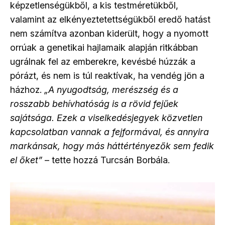
képzetlenségükből, a kis testméretükből,
valamint az elkényeztetettségükből eredő hatást
nem számítva azonban kiderült, hogy a nyomott
orrúak a genetikai hajlamaik alapján ritkábban
ugrálnak fel az emberekre, kevésbé húzzák a
pórázt, és nem is túl reaktívak, ha vendég jön a
házhoz.
„A nyugodtság, merészség és a
rosszabb behívhatóság is a rövid fejűek
sajátsága. Ezek a viselkedésjegyek közvetlen
kapcsolatban vannak a fejformával, és annyira
markánsak, hogy más háttértényezők sem fedik
el őket”
– tette hozzá Turcsán Borbála.