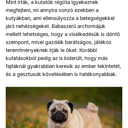
Mint írták, a kutatók régóta igyekeznek
megfejteni, mi annyira vonzó ezekben a
kutyákban, ami ellensúlyozza a betegségekkel
járó nehézségeket. Babaszerű arcformájuk
mellett lehetséges, hogy a viselkedésük is döntő
szempont, mivel gazdáik barátságos, játékos
teremtményeknek írják le őket. Korábbi
kutatásokból pedig az is kiderült, hogy más
fajtáknál gyakrabban keresik az ember tekintetét,
és a gesztusok követésében is hatékonyabbak.