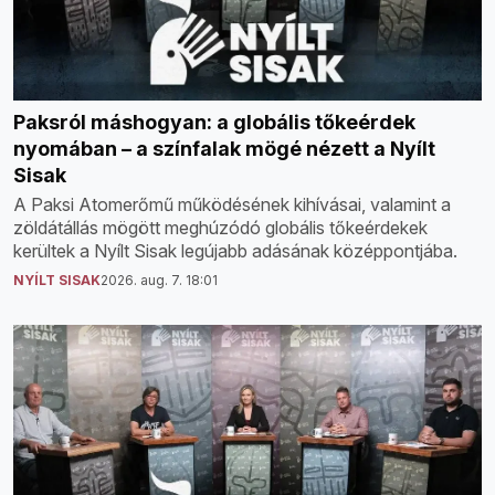
Paksról máshogyan: a globális tőkeérdek
nyomában – a színfalak mögé nézett a Nyílt
Sisak
A Paksi Atomerőmű működésének kihívásai, valamint a
zöldátállás mögött meghúzódó globális tőkeérdekek
kerültek a Nyílt Sisak legújabb adásának középpontjába.
NYÍLT SISAK
2026. aug. 7. 18:01