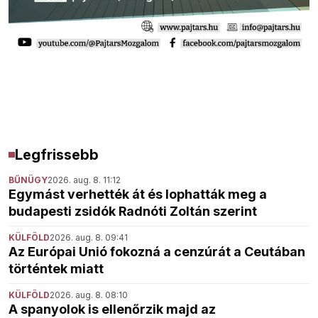
Legfrissebb
BŰNÜGY
2026. aug. 8. 11:12
Egymást verhették át és lophatták meg a
budapesti zsidók Radnóti Zoltán szerint
KÜLFÖLD
2026. aug. 8. 09:41
Az Európai Unió fokozná a cenzúrát a Ceutában
történtek miatt
KÜLFÖLD
2026. aug. 8. 08:10
A spanyolok is ellenőrzik majd az