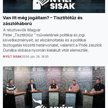
Van itt még jogállam? – Tisztítótűz és
zászlóháború
A résztvevők Magyar
Péter „Tisztítótűz ” műveletének politikai és jogi
következményeit, az elszámoltatás és a politikai
tisztogatás közötti határvonalat, valamint a Pride zászlók
Dunába dobása nyomán kialakult vitát elemezték.
NYÍLT SISAK
2026. jún. 26. 18:05