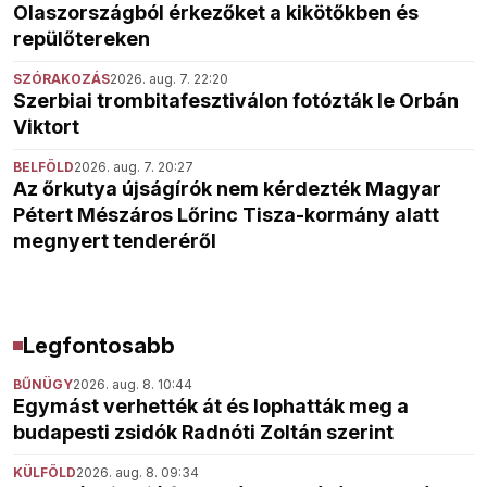
Olaszországból érkezőket a kikötőkben és
repülőtereken
SZÓRAKOZÁS
2026. aug. 7. 22:20
Szerbiai trombitafesztiválon fotózták le Orbán
Viktort
BELFÖLD
2026. aug. 7. 20:27
Az őrkutya újságírók nem kérdezték Magyar
Pétert Mészáros Lőrinc Tisza-kormány alatt
megnyert tenderéről
Legfontosabb
BŰNÜGY
2026. aug. 8. 10:44
Egymást verhették át és lophatták meg a
budapesti zsidók Radnóti Zoltán szerint
KÜLFÖLD
2026. aug. 8. 09:34