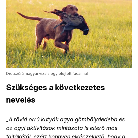
Drótszőrű magyar vizsla egy elejtett fácánnal
Szükséges a következetes
nevelés
„A rövid orrú kutyák agya gömbölydedebb és
az agyi aktivitások mintázata is eltérő más
fajtákétól, ezért könnyen elképzelhető, hogy a