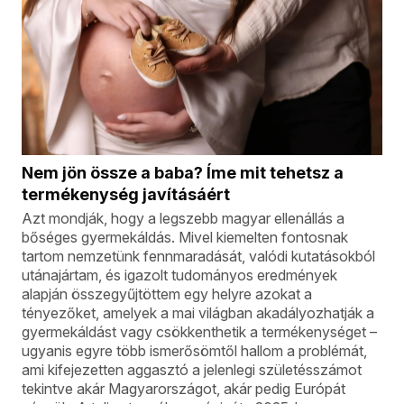
Nem jön össze a baba? Íme mit tehetsz a
termékenység javításáért
Azt mondják, hogy a legszebb magyar ellenállás a
bőséges gyermekáldás. Mivel kiemelten fontosnak
tartom nemzetünk fennmaradását, valódi kutatásokból
utánajártam, és igazolt tudományos eredmények
alapján összegyűjtöttem egy helyre azokat a
tényezőket, amelyek a mai világban akadályozhatják a
gyermekáldást vagy csökkenthetik a termékenységet –
ugyanis egyre több ismerősömtől hallom a problémát,
ami kifejezetten aggasztó a jelenlegi születésszámot
tekintve akár Magyarországot, akár pedig Európát