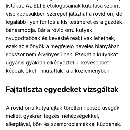
listákat. Az ELTE etológusainak kutatása szerint
viselkedésükben szerepet játszhat a rövid orr, de
legalább ilyen fontos a kis testméret és a gazdák
bánásmódja. Bár a rövid orrú kutyák
nyugodtabbak és kevésbé reaktívak lehetnek,
ezek az előnyök a megfelelő nevelés hiányában
sokszor nem érvényesülnek. Ezeket a kutyákat
ugyanis gyakran elkényeztetik, kevesebbet
képezik őket
–
mutattak rá a közleményben.
Fajtatiszta egyedeket vizsgáltak
A rövid orrú kutyafajták töretlen népszerűségük
mellett gyakran légzési nehézségekkel,
allergiával, bőr- és szemproblémákkal küzdenek.