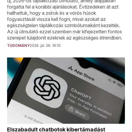
új, 2026-os táplálkozási útmutató, amely alapjaiban
forgatta fel a korábbi ajánlásokat. Évtizedeken át azt
hallhattuk, hogy a zsírok és a vörös húsok
fogyasztását vissza kell fogni, mivel azokat az
egészségtelen táplálkozás szimbólumaiként kezelték.
Az új útmutató ezzel szemben már kifejezetten fontos
szerepet tulajdonít ezeknek az egészséges étrendben.
TUDOMÁNY
2026. júl. 26. 19:10
Elszabadult chatbotok kibertámadást