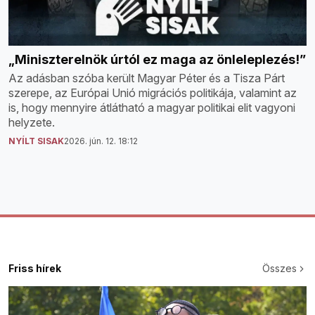
„Miniszterelnök úrtól ez maga az önleleplezés!”
Az adásban szóba került Magyar Péter és a Tisza Párt
szerepe, az Európai Unió migrációs politikája, valamint az
is, hogy mennyire átlátható a magyar politikai elit vagyoni
helyzete.
NYÍLT SISAK
2026. jún. 12. 18:12
Friss hírek
Összes