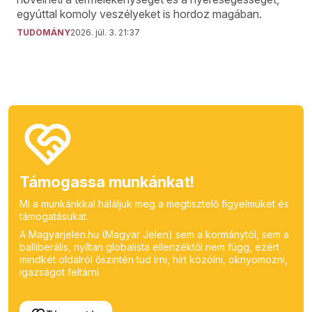
egyúttal komoly veszélyeket is hordoz magában.
TUDOMÁNY
2026. júl. 3. 21:37
Támogassa munkánkat!
Mi a munkánkkal háláljuk meg a megtisztelő figyelmüket és
támogatásukat.
A Magyarjelen.hu (Magyar Jelen) sem a kormánytól, sem a
balliberális, nyíltan globalista ellenzéktől nem függ, ezért
mindkét oldalról őszintén tud írni, hírt közölni, oknyomozni,
igazságot feltárni.