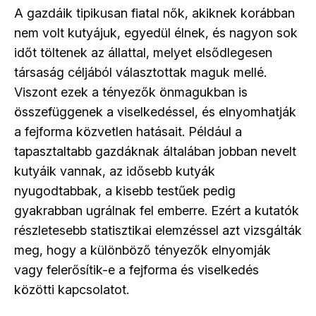
A gazdáik tipikusan fiatal nők, akiknek korábban
nem volt kutyájuk, egyedül élnek, és nagyon sok
időt töltenek az állattal, melyet elsődlegesen
társaság céljából választottak maguk mellé.
Viszont ezek a tényezők önmagukban is
összefüggenek a viselkedéssel, és elnyomhatják
a fejforma közvetlen hatásait. Például a
tapasztaltabb gazdáknak általában jobban nevelt
kutyáik vannak, az idősebb kutyák
nyugodtabbak, a kisebb testűek pedig
gyakrabban ugrálnak fel emberre. Ezért a kutatók
részletesebb statisztikai elemzéssel azt vizsgálták
meg, hogy a különböző tényezők elnyomják
vagy felerősítik-e a fejforma és viselkedés
közötti kapcsolatot.