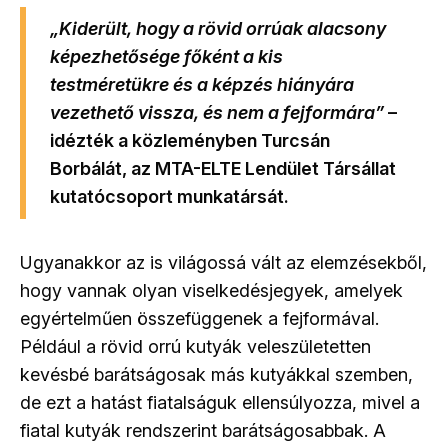
„Kiderült, hogy a rövid orrúak alacsony
képezhetősége főként a kis
testméretükre és a képzés hiányára
vezethető vissza, és nem a fejformára”
–
idézték a közleményben Turcsán
Borbálát, az MTA-ELTE Lendület Társállat
kutatócsoport munkatársát.
Ugyanakkor az is világossá vált az elemzésekből,
hogy vannak olyan viselkedésjegyek, amelyek
egyértelműen összefüggenek a fejformával.
Például a rövid orrú kutyák veleszületetten
kevésbé barátságosak más kutyákkal szemben,
de ezt a hatást fiatalságuk ellensúlyozza, mivel a
fiatal kutyák rendszerint barátságosabbak. A