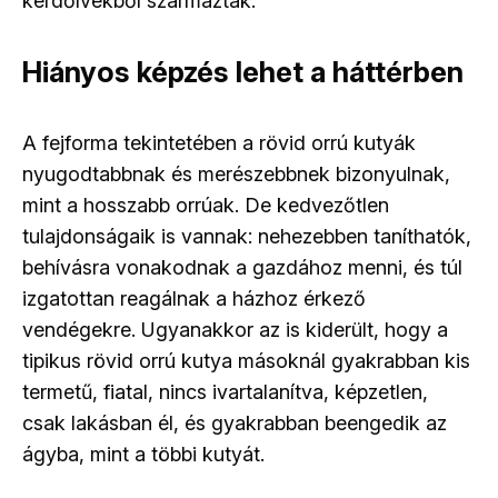
kérdőívekből származtak.
Hiányos képzés lehet a háttérben
A fejforma tekintetében a rövid orrú kutyák
nyugodtabbnak és merészebbnek bizonyulnak,
mint a hosszabb orrúak. De kedvezőtlen
tulajdonságaik is vannak: nehezebben taníthatók,
behívásra vonakodnak a gazdához menni, és túl
izgatottan reagálnak a házhoz érkező
vendégekre. Ugyanakkor az is kiderült, hogy a
tipikus rövid orrú kutya másoknál gyakrabban kis
termetű, fiatal, nincs ivartalanítva, képzetlen,
csak lakásban él, és gyakrabban beengedik az
ágyba, mint a többi kutyát.