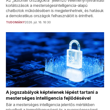
Az „autoriter országokra” jellemző véleménynyilvánítási
korlátozások a mesterségesintelligencia-alapú
chatbotok működésében is megjelenhetnek, és hatásuk
a demokratikus országok felhasználóit is érintheti.
TUDOMÁNY
2026. júl. 16. 16:30
A jogszabályok képtelenek lépést tartani a
mesterséges intelligencia fejlődésével
Bár a mesterséges intelligencia jelentős mértékben
növelheti a termelékenységet és a nyereségességet,