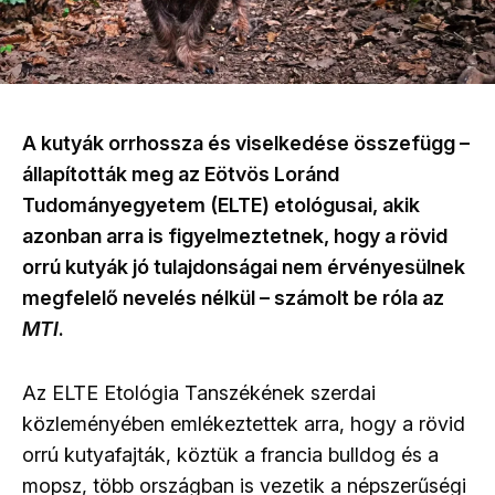
A kutyák orrhossza és viselkedése összefügg
–
állapították meg az Eötvös Loránd
Tudományegyetem (ELTE) etológusai, akik
azonban arra is figyelmeztetnek, hogy a rövid
orrú kutyák jó tulajdonságai nem érvényesülnek
megfelelő nevelés nélkül – számolt be róla az
MTI
.
Az ELTE Etológia Tanszékének szerdai
közleményében emlékeztettek arra, hogy a rövid
orrú kutyafajták, köztük a francia bulldog és a
mopsz, több országban is vezetik a népszerűségi