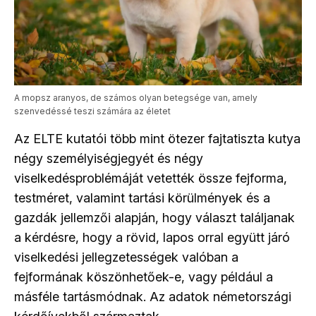
A mopsz aranyos, de számos olyan betegsége van, amely
szenvedéssé teszi számára az életet
Az ELTE kutatói több mint ötezer fajtatiszta kutya
négy személyiségjegyét és négy
viselkedésproblémáját vetették össze fejforma,
testméret, valamint tartási körülmények és a
gazdák jellemzői alapján, hogy választ találjanak
a kérdésre, hogy a rövid, lapos orral együtt járó
viselkedési jellegzetességek valóban a
fejformának köszönhetőek-e, vagy például a
másféle tartásmódnak. Az adatok németországi