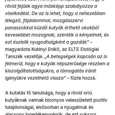
rövid fejűek agya másképp szabályozza a
viselkedést. De az is lehet, hogy a nehezebben
lélegző, fájdalommal, mozgásszervi
panaszokkal küzdő kutyák érthető okokból
kevesebbet mozognak, szeretik a kényelmet, és
ezt észlelik nyugodtságként a gazdák”
–
magyarázta Kubinyi Enikő, az ELTE Etológiai
Tanszék vezetője.
„A betegségek kapcsán az is
felmerül, hogy e kutyák népszerűsége részben a
kiszolgáltatottságukra, a támogatás iránti
igényükre vezethető vissza”
– fűzte hozzá.
A kutatás fő tanulsága, hogy a rövid orrú
kutyáknak vannak bizonyos veleszületett pozitív
tulajdonságai, elsősorban a nyugalmuk és
alacsony ingerlékenységük, de ezt sokszor