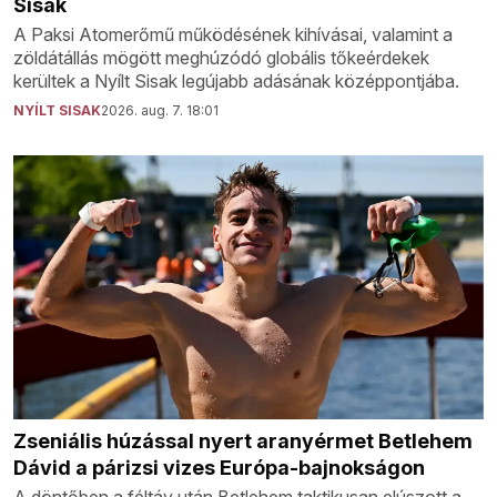
Sisak
A Paksi Atomerőmű működésének kihívásai, valamint a
zöldátállás mögött meghúzódó globális tőkeérdekek
kerültek a Nyílt Sisak legújabb adásának középpontjába.
NYÍLT SISAK
2026. aug. 7. 18:01
Zseniális húzással nyert aranyérmet Betlehem
Dávid a párizsi vizes Európa-bajnokságon