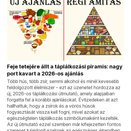
Feje tetejére állt a táplálkozási piramis: nagy
port kavart a 2026-os ajánlás
Több hús, több zsír, semmi alkohol és minél kevesebb
feldolgozott élelmiszer – ezt az üzenetet hordozza az
új, 2026-os táplálkozási útmutató, amely alapjaiban
forgatta fel a korábbi ajánlásokat. Évtizedeken át azt
hallhattuk, hogy a zsírok és a vörös húsok
fogyasztását vissza kell fogni, mivel azokat az
egészségtelen táplálkozás szimbólumaiként kezelték.
Az új útmutató ezzel szemben már kifejezetten fontos
szerepet tulajdonít ezeknek az egészséges étrendben.