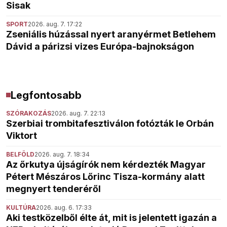
Sisak
SPORT
2026. aug. 7. 17:22
Zseniális húzással nyert aranyérmet Betlehem
Dávid a párizsi vizes Európa-bajnokságon
Legfontosabb
SZÓRAKOZÁS
2026. aug. 7. 22:13
Szerbiai trombitafesztiválon fotózták le Orbán
Viktort
BELFÖLD
2026. aug. 7. 18:34
Az őrkutya újságírók nem kérdezték Magyar
Pétert Mészáros Lőrinc Tisza-kormány alatt
megnyert tenderéről
KULTÚRA
2026. aug. 6. 17:33
Aki testközelből élte át, mit is jelentett igazán a