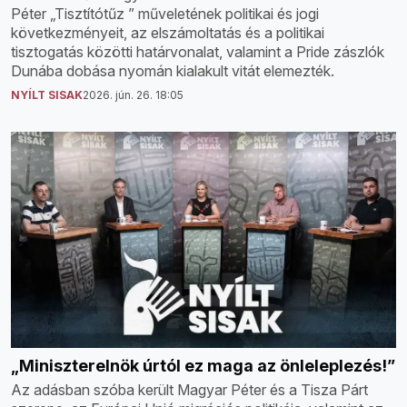
Péter „Tisztítótűz ” műveletének politikai és jogi
következményeit, az elszámoltatás és a politikai
tisztogatás közötti határvonalat, valamint a Pride zászlók
Dunába dobása nyomán kialakult vitát elemezték.
NYÍLT SISAK
2026. jún. 26. 18:05
„Miniszterelnök úrtól ez maga az önleleplezés!”
Az adásban szóba került Magyar Péter és a Tisza Párt