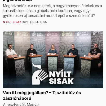
Megőrizhetők-e a nemzetek, a hagyományos értékek és a
kulturális identitás a globalizáció korában, vagy egy
gyökeresen új társadalmi modell épül a szemünk előtt?
NYÍLT SISAK
2026. júl. 24. 18:05
Van itt még jogállam? – Tisztítótűz és
zászlóháború
A résztvevők Magyar