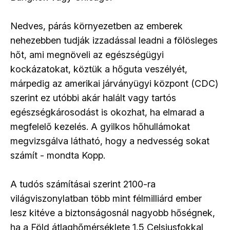
Nedves, párás környezetben az emberek
nehezebben tudják izzadással leadni a fölösleges
hőt, ami megnöveli az egészségügyi
kockázatokat, köztük a hőguta veszélyét,
márpedig az amerikai járványügyi központ (CDC)
szerint ez utóbbi akár halált vagy tartós
egészségkárosodást is okozhat, ha elmarad a
megfelelő kezelés. A gyilkos hőhullámokat
megvizsgálva látható, hogy a nedvesség sokat
számít - mondta Kopp.
A tudós számításai szerint 2100-ra
világviszonylatban több mint félmilliárd ember
lesz kitéve a biztonságosnál nagyobb hőségnek,
ha a Föld átlaghőmérséklete 1,5 Celsiusfokkal