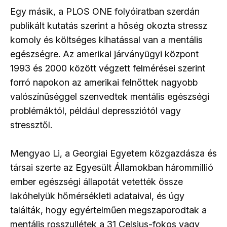
Egy másik, a PLOS ONE folyóiratban szerdán
publikált kutatás szerint a hőség okozta stressz
komoly és költséges kihatással van a mentális
egészségre. Az amerikai járványügyi központ
1993 és 2000 között végzett felmérései szerint
forró napokon az amerikai felnőttek nagyobb
valószínűséggel szenvedtek mentális egészségi
problémáktól, például depressziótól vagy
stressztől.
Mengyao Li, a Georgiai Egyetem közgazdásza és
társai szerte az Egyesült Államokban hárommillió
ember egészségi állapotát vetették össze
lakóhelyük hőmérsékleti adataival, és úgy
találták, hogy egyértelműen megszaporodtak a
mentális rosszullétek a 31 Celsius-fokos vagy