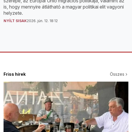
szerepe, az Európai Unió migrációs politikája, valamint az
is, hogy mennyire átlátható a magyar politikai elit vagyoni
helyzete.
NYÍLT SISAK
2026. jún. 12. 18:12
Friss hírek
Összes