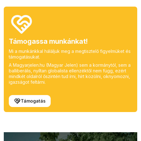
Támogassa munkánkat!
Mi a munkánkkal háláljuk meg a megtisztelő figyelmüket és
támogatásukat.
A Magyarjelen.hu (Magyar Jelen) sem a kormánytól, sem a
balliberális, nyíltan globalista ellenzéktől nem függ, ezért
mindkét oldalról őszintén tud írni, hírt közölni, oknyomozni,
igazságot feltárni.
Támogatás