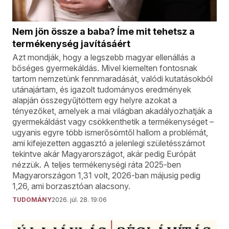
Nem jön össze a baba? Íme mit tehetsz a
termékenység javításáért
Azt mondják, hogy a legszebb magyar ellenállás a
bőséges gyermekáldás. Mivel kiemelten fontosnak
tartom nemzetünk fennmaradását, valódi kutatásokból
utánajártam, és igazolt tudományos eredmények
alapján összegyűjtöttem egy helyre azokat a
tényezőket, amelyek a mai világban akadályozhatják a
gyermekáldást vagy csökkenthetik a termékenységet –
ugyanis egyre több ismerősömtől hallom a problémát,
ami kifejezetten aggasztó a jelenlegi születésszámot
tekintve akár Magyarországot, akár pedig Európát
nézzük. A teljes termékenységi ráta 2025-ben
Magyarországon 1,31 volt, 2026-ban májusig pedig
1,26, ami borzasztóan alacsony.
TUDOMÁNY
2026. júl. 28. 19:06