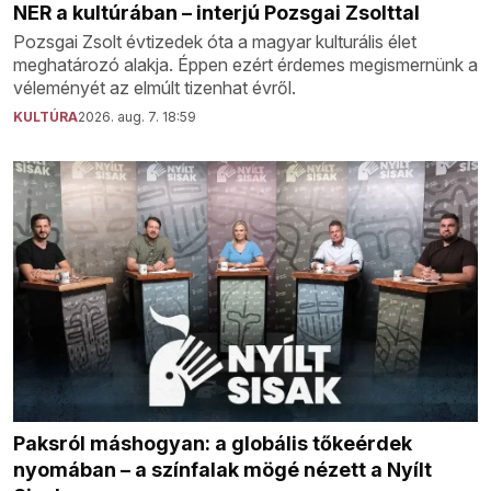
NER a kultúrában – interjú Pozsgai Zsolttal
Pozsgai Zsolt évtizedek óta a magyar kulturális élet
meghatározó alakja. Éppen ezért érdemes megismernünk a
véleményét az elmúlt tizenhat évről.
KULTÚRA
2026. aug. 7. 18:59
Paksról máshogyan: a globális tőkeérdek
nyomában – a színfalak mögé nézett a Nyílt