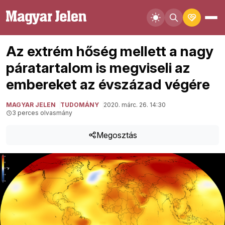
Az extrém hőség mellett a nagy
páratartalom is megviseli az
embereket az évszázad végére
MAGYAR JELEN
TUDOMÁNY
2020. márc. 26. 14:30
3 perces olvasmány
Megosztás