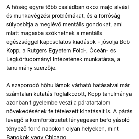
A hőség egyre több családban okoz majd alvási
és munkavégzési problémákat, és a forróság
súlyosbítja a meglévő mentális gondokat, ami
miatt magasba szökhetnek a mentális
egészséggel kapcsolatos kiadások - jósolja Bob
Kopp, a Rutgers Egyetem Föld-, Óceán- és
Légkörtudományi Intézetének munkatársa, a
tanulmány szerzője.
A szaporodó hőhullámok várható hatásaival már
számtalan kutatás foglalkozott, Kopp tanulmánya
azonban figyelembe veszi a páratartalom
növekedésének feltételezett kihatásait is. A párás
levegő a komfortérzetet lényegesen befolyásoló
tényező forró napokon olyan helyeken, mint
Bangkok vagy Chicago.