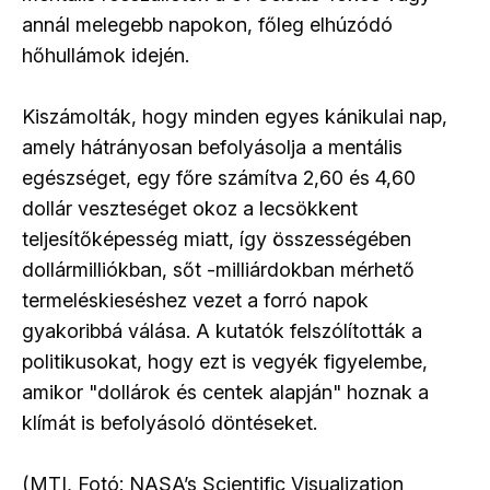
annál melegebb napokon, főleg elhúzódó
hőhullámok idején.
Kiszámolták, hogy minden egyes kánikulai nap,
amely hátrányosan befolyásolja a mentális
egészséget, egy főre számítva 2,60 és 4,60
dollár veszteséget okoz a lecsökkent
teljesítőképesség miatt, így összességében
dollármilliókban, sőt -milliárdokban mérhető
termeléskieséshez vezet a forró napok
gyakoribbá válása. A kutatók felszólították a
politikusokat, hogy ezt is vegyék figyelembe,
amikor "dollárok és centek alapján" hoznak a
klímát is befolyásoló döntéseket.
(MTI, Fotó: NASA’s Scientific Visualization