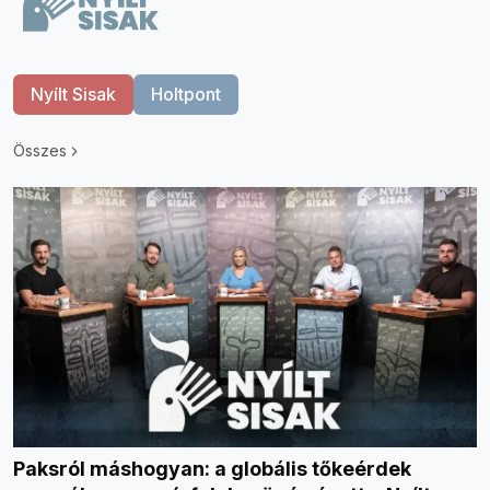
Nyílt Sisak
Holtpont
Összes
Paksról máshogyan: a globális tőkeérdek