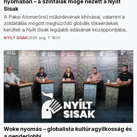
nyomában – a színfalak mögé nézett a Nyílt
Sisak
A Paksi Atomerőmű működésének kihívásai, valamint a
zöldátállás mögött meghúzódó globális tőkeérdekek
kerültek a Nyílt Sisak legújabb adásának középpontjába.
NYÍLT SISAK
2026. aug. 7. 18:01
Woke nyomás – globalista kultúragyilkosság és
a genderlobbi