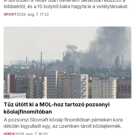
A döntőben a féltáv után Betlehem taktikusan elúszott a
többiektől, és a fő bolytól balra hagyta le a vetélytársakat.
SPORT
2026. aug. 7. 17:22
Tűz ütött ki a MOL-hoz tartozó pozsonyi
kőolajfinomítóban
A pozsonyi Slovnaft kőolaj-finomítóban pénteken kora
délután kigyulladt egy, az üzemben tárolt kőolajtermék.
HÍREK
2026. aug. 7. 16:20