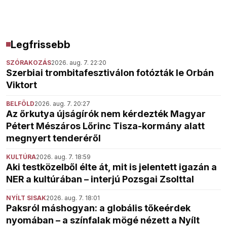
Legfrissebb
SZÓRAKOZÁS
2026. aug. 7. 22:20
Szerbiai trombitafesztiválon fotózták le Orbán
Viktort
BELFÖLD
2026. aug. 7. 20:27
Az őrkutya újságírók nem kérdezték Magyar
Pétert Mészáros Lőrinc Tisza-kormány alatt
megnyert tenderéről
KULTÚRA
2026. aug. 7. 18:59
Aki testközelből élte át, mit is jelentett igazán a
NER a kultúrában – interjú Pozsgai Zsolttal
NYÍLT SISAK
2026. aug. 7. 18:01
Paksról máshogyan: a globális tőkeérdek
nyomában – a színfalak mögé nézett a Nyílt