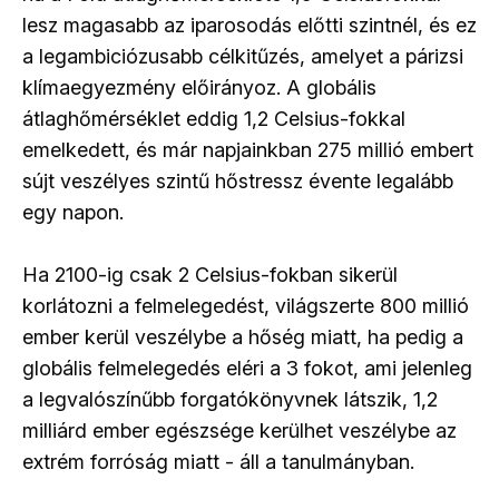
lesz magasabb az iparosodás előtti szintnél, és ez
a legambiciózusabb célkitűzés, amelyet a párizsi
klímaegyezmény előirányoz. A globális
átlaghőmérséklet eddig 1,2 Celsius-fokkal
emelkedett, és már napjainkban 275 millió embert
sújt veszélyes szintű hőstressz évente legalább
egy napon.
Ha 2100-ig csak 2 Celsius-fokban sikerül
korlátozni a felmelegedést, világszerte 800 millió
ember kerül veszélybe a hőség miatt, ha pedig a
globális felmelegedés eléri a 3 fokot, ami jelenleg
a legvalószínűbb forgatókönyvnek látszik, 1,2
milliárd ember egészsége kerülhet veszélybe az
extrém forróság miatt - áll a tanulmányban.