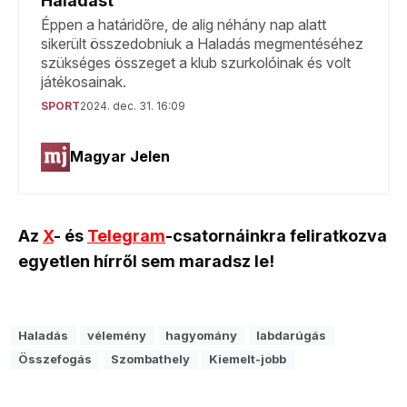
Az
X
- és
Telegram
-csatornáinkra feliratkozva
egyetlen hírről sem maradsz le!
Haladás
vélemény
hagyomány
labdarúgás
Összefogás
Szombathely
Kiemelt-jobb