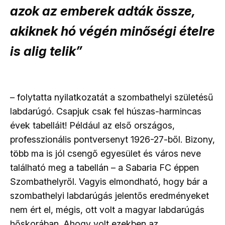
azok az emberek adták össze,
akiknek hó végén minőségi ételre
is alig telik”
– folytatta nyilatkozatát a szombathelyi születésű
labdarúgó. Csapjuk csak fel húszas-harmincas
évek tabelláit! Például az első országos,
professzionális pontversenyt 1926-27-ből. Bizony,
több ma is jól csengő egyesület és város neve
található meg a tabellán – a Sabaria FC éppen
Szombathelyről. Vagyis elmondható, hogy bár a
szombathelyi labdarúgás jelentős eredményeket
nem ért el, mégis, ott volt a magyar labdarúgás
hőskorában. Ahogy volt ezekben az