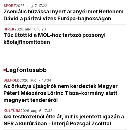
SPORT
2026. aug. 7. 17:22
Zseniális húzással nyert aranyérmet Betlehem
Dávid a párizsi vizes Európa-bajnokságon
HÍREK
2026. aug. 7. 16:20
Tűz ütött ki a MOL-hoz tartozó pozsonyi
kőolajfinomítóban
Legfontosabb
BELFÖLD
2026. aug. 7. 18:34
Az őrkutya újságírók nem kérdezték Magyar
Pétert Mészáros Lőrinc Tisza-kormány alatt
megnyert tenderéről
KULTÚRA
2026. aug. 6. 17:33
Aki testközelből élte át, mit is jelentett igazán a
NER a kultúrában – interjú Pozsgai Zsolttal