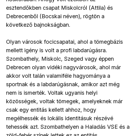
esztendőkben csapat Miskolcról (Attila) és
Debrecenből (Bocskai néven), rögtön a
következő bajnokságban.
Olyan városok focicsapatai, ahol a tömegbázis
mellett igény is volt a profi labdarúgásra.
Szombathely, Miskolc, Szeged vagy éppen
Debrecen olyan vidéki nagyvárosok, ahol már
akkor volt talán valamiféle hagyománya a
sportnak és a labdarúgásnak, amikor azt még
nem is ismerték. Voltak ugyanis helyi
közösségek, voltak tömegek, amelyeknek már
csak egy entitás kellett ahhoz, hogy
megélhessék és lokális identitásuk részévé
tehessék azt. Szombathelyen a Haladás VSE és a
zöld-fehér színek lettek ez az entitás.