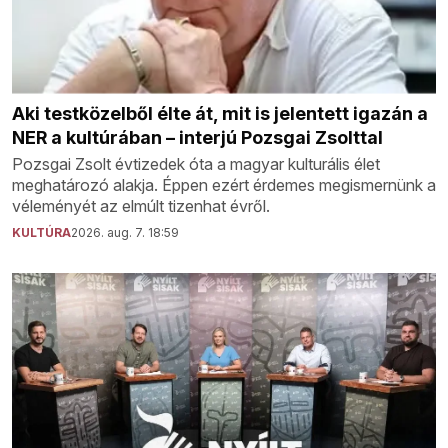
Aki testközelből élte át, mit is jelentett igazán a
NER a kultúrában – interjú Pozsgai Zsolttal
Pozsgai Zsolt évtizedek óta a magyar kulturális élet
meghatározó alakja. Éppen ezért érdemes megismernünk a
véleményét az elmúlt tizenhat évről.
KULTÚRA
2026. aug. 7. 18:59