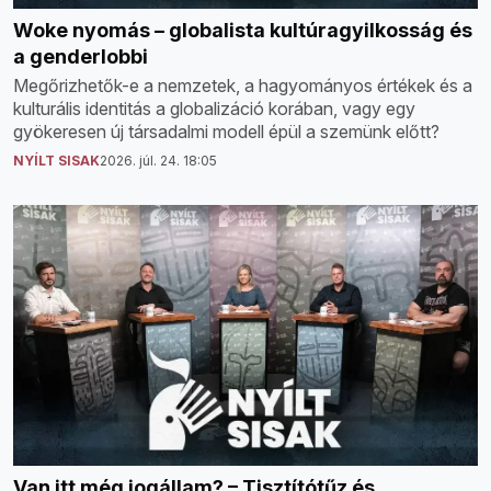
Woke nyomás – globalista kultúragyilkosság és
a genderlobbi
Megőrizhetők-e a nemzetek, a hagyományos értékek és a
kulturális identitás a globalizáció korában, vagy egy
gyökeresen új társadalmi modell épül a szemünk előtt?
NYÍLT SISAK
2026. júl. 24. 18:05
Van itt még jogállam? – Tisztítótűz és