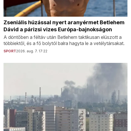
Zseniális húzással nyert aranyérmet Betlehem
Dávid a párizsi vizes Európa-bajnokságon
A döntőben a féltáv után Betlehem taktikusan elúszott a
többiektől, és a fő bolytól balra hagyta le a vetélytársakat.
SPORT
2026. aug. 7. 17:22