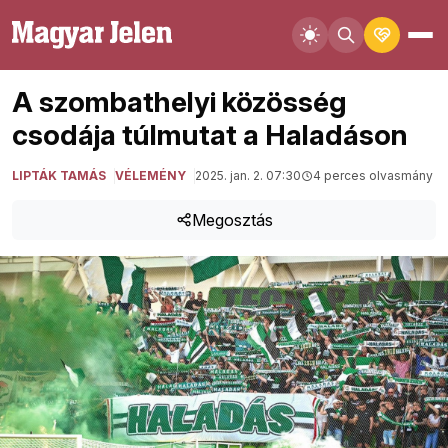
A szombathelyi közösség
csodája túlmutat a Haladáson
LIPTÁK TAMÁS
VÉLEMÉNY
2025. jan. 2. 07:30
4 perces olvasmány
Megosztás