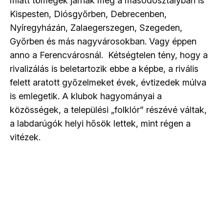
miatt tömegek járnak még a másodosztályban is
Kispesten, Diósgyőrben, Debrecenben,
Nyíregyházán, Zalaegerszegen, Szegeden,
Győrben és más nagyvárosokban. Vagy éppen
anno a Ferencvárosnál. Kétségtelen tény, hogy a
rivalizálás is beletartozik ebbe a képbe, a rivális
felett aratott győzelmeket évek, évtizedek múlva
is emlegetik.
A klubok hagyományai a
közösségek, a települési „folklór” részévé váltak,
a labdarúgók helyi hősök lettek, mint régen a
vitézek.