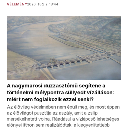
VÉLEMÉNY
2026. aug. 2. 18:44
A nagymarosi duzzasztómű segítene a
történelmi mélypontra süllyedt vízálláson:
miért nem foglalkozik ezzel senki?
Az élővilág védelmében nem épült meg, és most éppen
az élővilágot pusztítja az aszály, amit a zsilip
mérsékelhetett volna. Ráadásul a vízlépcső lehetséges
előnyei itthon sem realizálódtak: a kiegyenlítettebb