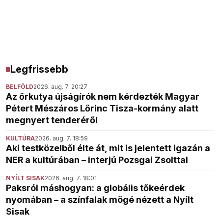
Legfrissebb
BELFÖLD
2026. aug. 7. 20:27
Az őrkutya újságírók nem kérdezték Magyar
Pétert Mészáros Lőrinc Tisza-kormány alatt
megnyert tenderéről
KULTÚRA
2026. aug. 7. 18:59
Aki testközelből élte át, mit is jelentett igazán a
NER a kultúrában – interjú Pozsgai Zsolttal
NYÍLT SISAK
2026. aug. 7. 18:01
Paksról máshogyan: a globális tőkeérdek
nyomában – a színfalak mögé nézett a Nyílt
Sisak