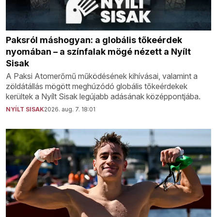
Paksról máshogyan: a globális tőkeérdek
nyomában – a színfalak mögé nézett a Nyílt
Sisak
A Paksi Atomerőmű működésének kihívásai, valamint a
zöldátállás mögött meghúzódó globális tőkeérdekek
kerültek a Nyílt Sisak legújabb adásának középpontjába.
NYÍLT SISAK
2026. aug. 7. 18:01