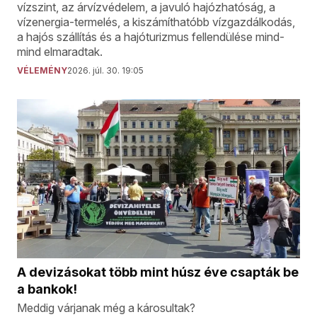
vízszint, az árvízvédelem, a javuló hajózhatóság, a
vízenergia-termelés, a kiszámíthatóbb vízgazdálkodás,
a hajós szállítás és a hajóturizmus fellendülése mind-
mind elmaradtak.
VÉLEMÉNY
2026. júl. 30. 19:05
A devizásokat több mint húsz éve csapták be
a bankok!
Meddig várjanak még a károsultak?