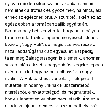
nyilván minden siker számít, azonban semmit
nem érnek a trófeák és győzelmek, ha nincs, aki
ennek az egésznek örül. A szurkoló, akiért ez az
egész ebben a formában zajlik egyáltalán.
Szombathely bebizonyította, hogy bár a pályán
talán nem tartozik a legeredményesebb klubok
közé a „Nagy Hali”, de mégis szerves része a
hazai labdarúgásnak az egyesület. Ezt pedig
talán még Zalaegerszegen is elismerik, ahonnan
sokan talán a kisebb-nagyobb összegeket éppen
azért utalták, hogy aztán utálhassák a nagy
riválist. A Haladást és szurkolóit, akik példát
mutattak mindannyiunknak klubszeretetből,
kitartásból, elhivatottságból és megmutatták,
hogy a lehetetlen valóban nem létezik! Ám ez a
csoda valójában nem csak a szombathelyieké,