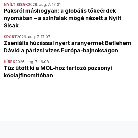
NYÍLT SISAK
2026. aug. 7. 17:31
Paksról máshogyan: a globális tőkeérdek
nyomában – a színfalak mögé nézett a Nyílt
Sisak
SPORT
2026. aug. 7. 17:07
Zseniális húzással nyert aranyérmet Betlehem
Dávid a párizsi vizes Európa-bajnokságon
HÍREK
2026. aug. 7. 16:08
Tűz ütött ki a MOL-hoz tartozó pozsonyi
kőolajfinomítóban