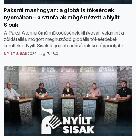
Paksról máshogyan: a globális tőkeérdek
nyomában – a színfalak mögé nézett a Nyílt
Sisak
A Paksi Atomerőmű működésének kihívásai, valamint a
zöldátállás mögött meghúzódó globális tőkeérdekek
kerültek a Nyílt Sisak legújabb adásának középpontjába.
NYÍLT SISAK
2026. aug. 7. 18:01