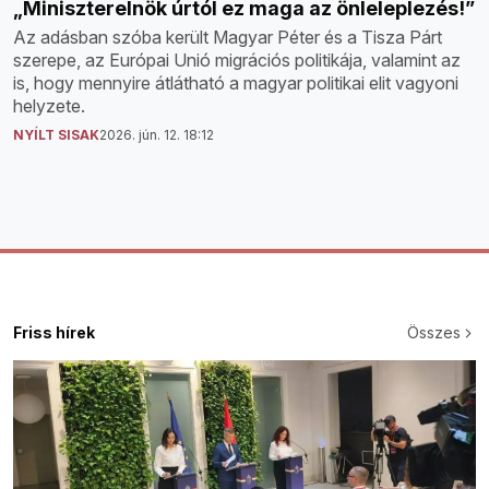
„Miniszterelnök úrtól ez maga az önleleplezés!”
Az adásban szóba került Magyar Péter és a Tisza Párt
szerepe, az Európai Unió migrációs politikája, valamint az
is, hogy mennyire átlátható a magyar politikai elit vagyoni
helyzete.
NYÍLT SISAK
2026. jún. 12. 18:12
Friss hírek
Összes