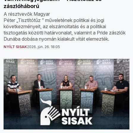
zászlóháború
A résztvevők Magyar
Péter „Tisztítótűz ” műveletének politikai és jogi
következményeit, az elszámoltatás és a politikai
tisztogatás közötti határvonalat, valamint a Pride zászlók
Dunába dobása nyomán kialakult vitát elemezték.
NYÍLT SISAK
2026. jún. 26. 18:05