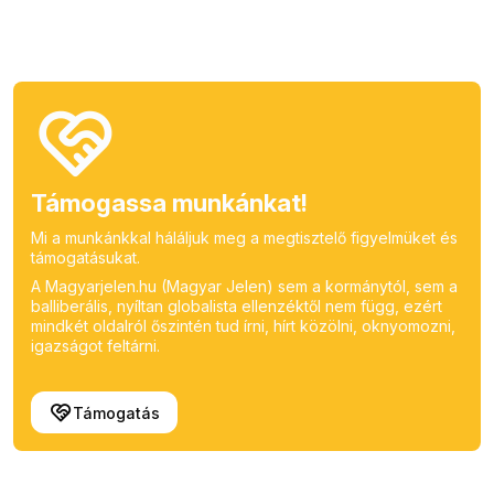
Támogassa munkánkat!
Mi a munkánkkal háláljuk meg a megtisztelő figyelmüket és
támogatásukat.
A Magyarjelen.hu (Magyar Jelen) sem a kormánytól, sem a
balliberális, nyíltan globalista ellenzéktől nem függ, ezért
mindkét oldalról őszintén tud írni, hírt közölni, oknyomozni,
igazságot feltárni.
Támogatás