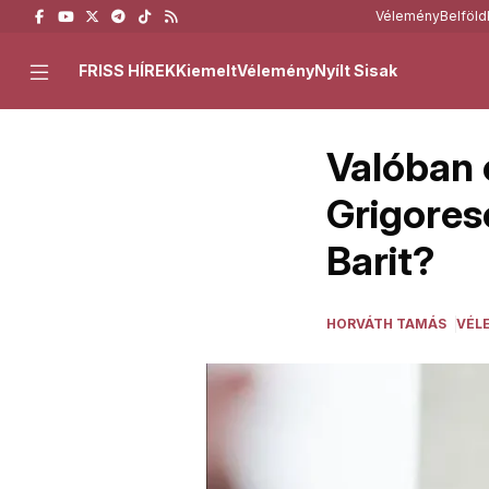
Vélemény
Belföld
FRISS HÍREK
Kiemelt
Vélemény
Nyílt Sisak
Valóban
Grigores
Barit?
HORVÁTH TAMÁS
VÉL