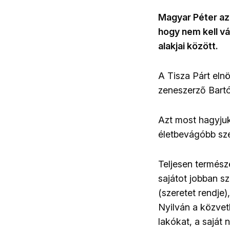
Magyar Péter az
hogy nem kell vá
alakjai között.
A Tisza Párt eln
zeneszerző Bartó
Azt most hagyjuk
életbevágóbb sze
Teljesen természe
sajátot jobban sz
(szeretet rendje)
Nyilván a közvet
lakókat, a saját