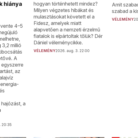
 hiánya
hogyan történhetett mindez?
Amit szaba
Milyen végzetes hibákat és
szabad a k
mulasztásokat követett el a
VÉLEMÉNY
20
Fidesz, amelyek miatt
évente 4–5
alapvetően a nemzeti érzelmű
 megújuló
fiatalok is elpártoltak tőlük? Dér
rmelhetne,
Dániel véleménycikke.
3,2 millió
VÉLEMÉNY
2026. aug. 3. 22:00
kibocsátás
etővé. A
 egyszerre
artást, az
alajvíz
senergia-
 és
hajózást, a
a
. 20:35