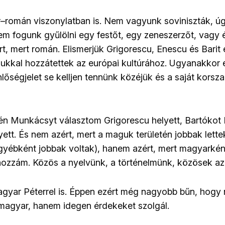
r–román viszonylatban is. Nem vagyunk soviniszták, 
m fogunk gyűlölni egy festőt, egy zeneszerzőt, vagy
t, mert román. Elismerjük Grigorescu, Enescu és Barit é
kkal hozzátettek az európai kultúrához. Ugyanakkor
őségjelet se kelljen tennünk közéjük és a saját korsza
 én Munkácsyt választom Grigorescu helyett, Bartókot 
lyett. És nem azért, mert a maguk területén jobbak lett
egyébként jobbak voltak), hanem azért, mert magyarkén
hozzám. Közös a nyelvünk, a történelmünk, közösek az
gyar Péterrel is. Éppen ezért még nagyobb bűn, hogy
magyar, hanem idegen érdekeket szolgál.