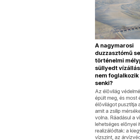
A nagymarosi
duzzasztómű se
történelmi mély
süllyedt vízállá
nem foglalkozik
senki?
Az élővilág védelm
épült meg, és most
élővilágot pusztítja 
amit a zsilip mérséke
volna. Ráadásul a v
lehetséges előnyei 
realizálódtak: a kieg
vízszint, az árvízvé