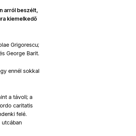
 arról beszélt,
túra kiemelkedő
olae Grigorescu;
s George Barit.
egy ennél sokkal
nt a távoli; a
ordo caritatis
denki felé.
d utcában