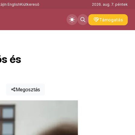
áj
In English
Kiútkereső
2026. aug. 7. péntek
Támogatás
ös és
Megosztás