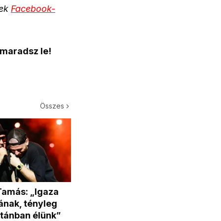
ek
Facebook-
 maradsz le!
Összes
Tamás: „Igaza
ának, tényleg
tánban élünk”