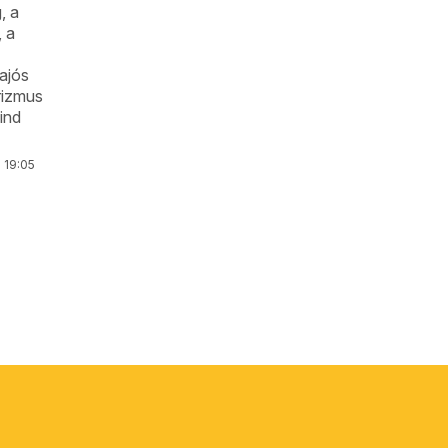
, a
, a
ajós
urizmus
ind
. 19:05