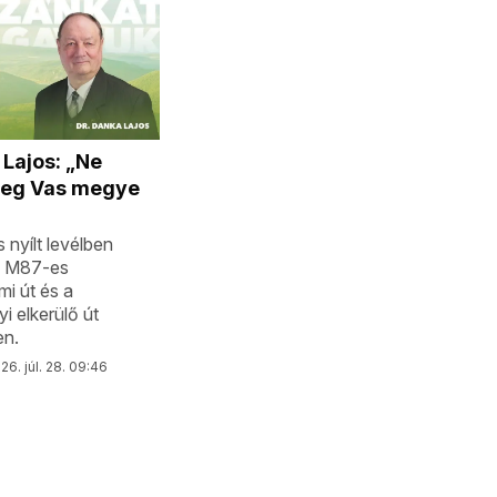
 Lajos: „Ne
 meg Vas megye
 nyílt levélben
az M87-es
mi út és a
i elkerülő út
en.
26. júl. 28. 09:46