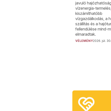
javuló hajózhatóság
vízenergia-termelés
kiszámíthatóbb
vízgazdálkodás, a h
szállítás és a hajót
fellendülése mind-m
elmaradtak.
VÉLEMÉNY
2026. júl. 30