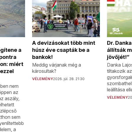
A devizásokat több mint
Dr. Danka
húsz éve csapták be a
gítene a
állítsák
bankok!
pontra
jövőjét!”
son: miért
Meddig várjanak még a
Danka Lajos
károsultak?
 ezzel
tiltakozik 
gyorsforgal
VÉLEMÉNY
2026. júl. 28. 21:30
szombathely
ében nem
leállítása ell
 éppen az
VÉLEMÉNY
20
az aszály,
lhetett
ízlépcső
itthon sem
yenlítettebb
delem, a