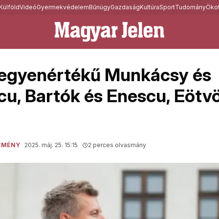
Külföld
Videó
Gyermekvédelem
Bűnügy
Gazdaság
Kultúra
Sport
Tudomány
Ökot
 egyenértékű Munkácsy és
cu, Bartók és Enescu, Eötv
EMÉNY
2025. máj. 25. 15:15
2 perces olvasmány