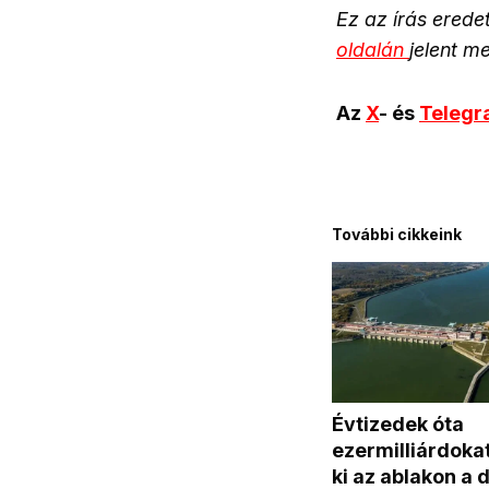
Ez az írás ered
oldalán
jelent m
Az
X
- és
Teleg
További cikkeink
Évtizedek óta
ezermilliárdoka
ki az ablakon a 