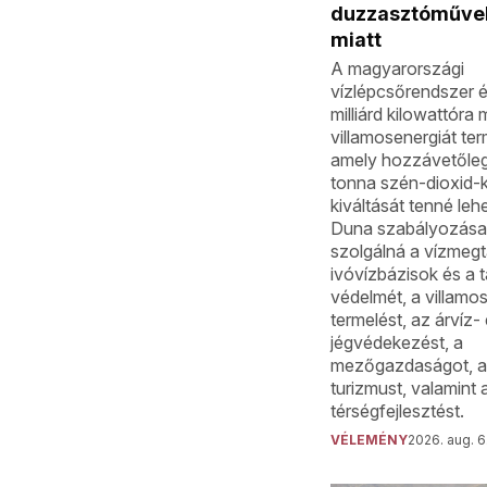
duzzasztóművek
miatt
A magyarországi
vízlépcsőrendszer 
milliárd kilowattóra
villamosenergiát te
amely hozzávetőleg 
tonna szén-dioxid-
kiváltását tenné leh
Duna szabályozása
szolgálná a vízmegt
ivóvízbázisok és a t
védelmét, a villamo
termelést, az árvíz-
jégvédekezést, a
mezőgazdaságot, a 
turizmust, valamint 
térségfejlesztést.
VÉLEMÉNY
2026. aug. 6