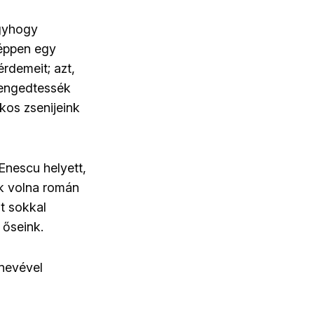
úgyhogy
 éppen egy
rdemeit; azt,
 engedtessék
kos zsenijeink
Enescu helyett,
ek volna román
t sokkal
 őseink.
 nevével