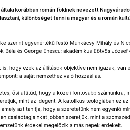
 általa korábban román földnek nevezett Nagyváradon
lasztani, különbséget tenni a magyar és a román kul
öke szerint egyenértékű festő Munkácsy Mihály és Nic
k Béla és George Enescu; akadémikus Eötvös József é
 is, hogy ezek az állítások objektíve nem igazak, van 
mpont: a saját nemzethez való hozzáállás.
tes, ősi attitűd, hogy a közeli fontosabb számunkra, mi
eretjük, mint az idegent. A katolikus teológiában ez az 
, amely azt tanítja, hogy a szeretetünk nem egyenlő min
len családtagjainkat jobban szeretjük, mint a szomszé
 nemzetünk érdekei megelőzik a más népek érdekeit.