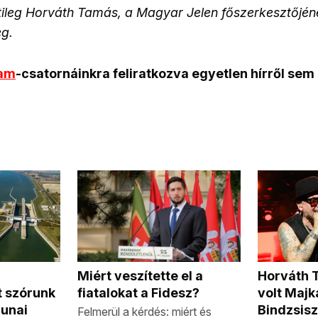
etileg Horváth Tamás, a Magyar Jelen főszerkesztőjén
eg.
ram
-csatornáinkra feliratkozva egyetlen hírről sem
Horváth 
Miért veszítette el a
volt Majk
t szórunk
fiatalokat a Fidesz?
Bindzsisz
dunai
Felmerül a kérdés: miért és