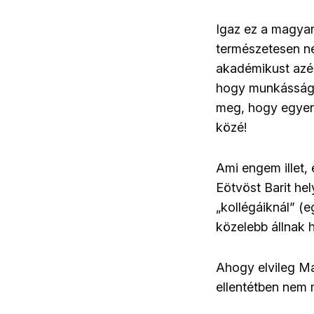
Igaz ez a magya
természetesen ne
akadémikust azér
hogy munkásságu
meg, hogy egyenl
közé!
Ami engem illet,
Eötvöst Barit he
„kollégáiknál” (
közelebb állnak 
Ahogy elvileg Ma
ellentétben nem 