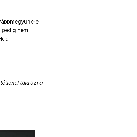
továbbmegyünk-e
t pedig nem
ek a
étlenül tükrözi a