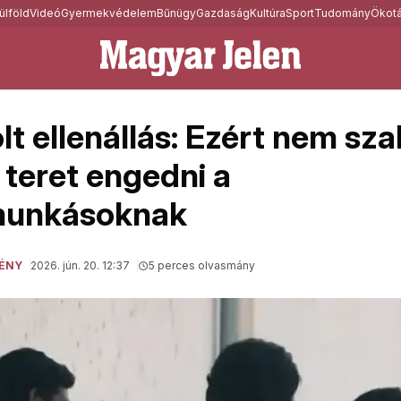
ülföld
Videó
Gyermekvédelem
Bűnügy
Gazdaság
Kultúra
Sport
Tudomány
Ökotá
lt ellenállás: Ezért nem sz
teret engedni a
unkásoknak
ÉNY
2026. jún. 20. 12:37
5 perces olvasmány