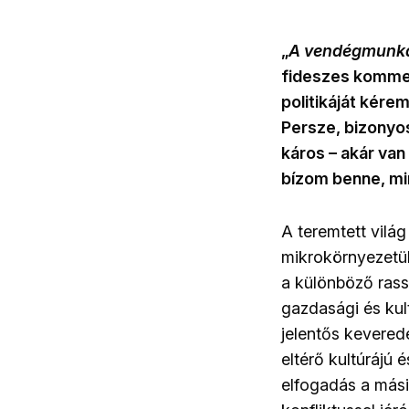
„
A vendégmunkás
fideszes kommen
politikáját kére
Persze, bizonyos
káros – akár van
bízom benne, mi
A teremtett világ
mikrokörnyezetük
a különböző rassz
gazdasági és kul
jelentős kevered
eltérő kultúrájú 
elfogadás a mási