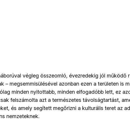
áborúval végleg összeomló, évezredekig jól működő r
k – megsemmisülésével azonban ezen a területen is m
zólag minden nyitottabb, minden elfogadóbb lett, ez a
ak felszámolta azt a természetes távolságtartást, am
ket, és amely segített megőrizni a kulturális teret az ado
áns nemzeteknek.