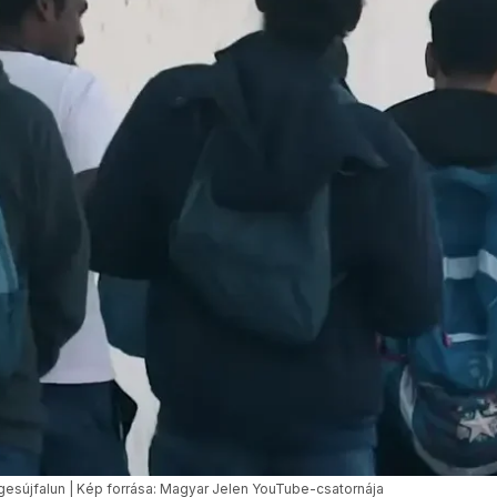
sújfalun | Kép forrása: Magyar Jelen YouTube-csatornája