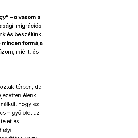
egy
” – olvasom a
asági-migrációs
unk és beszélünk.
ó minden formája
rázom, miért, és
oztak térben, de
ejezetten élénk
anélkül, hogy ez
cs – gyűlölet az
telet és
helyi