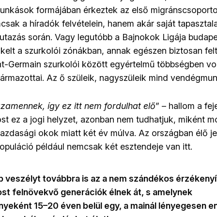
unkások formájában érkeztek az első migránscsoport
mcsak a híradók felvételein, hanem akár saját tapasztalat
 utazás során. Vagy legutóbb a Bajnokok Ligája budape
-kelt a szurkolói zónákban, annak egészen biztosan fel
int-Germain szurkolói között egyértelmű többségben vol
ármazottai. Az ő szüleik, nagyszüleik mind vendégmun
zamennek, így ez itt nem fordulhat elő
” – hallom a fe
ost ez a jogi helyzet, azonban nem tudhatjuk, miként 
azdasági okok miatt két év múlva. Az országban élő je
populáció például nemcsak két esztendeje van itt.
 veszélyt továbbra is az a nem szándékos érzékenyíté
st felnövekvő generációk élnek át, s amelynek
eként 15–20 éven belül egy, a mainál lényegesen e