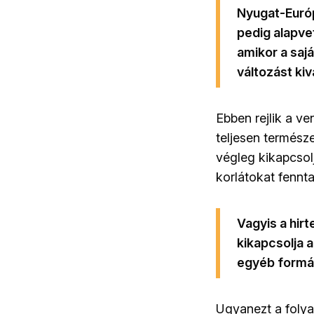
Nyugat-Euró
pedig alapve
amikor a saj
változást kiv
Ebben rejlik a v
teljesen természe
végleg kikapcsol
korlátokat fennta
Vagyis a hir
kikapcsolja 
egyéb formá
Ugyanezt a folya