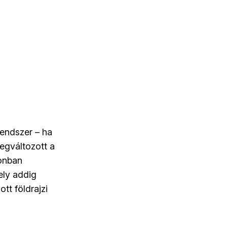
endszer – ha
egváltozott a
zonban
ely addig
tt földrajzi