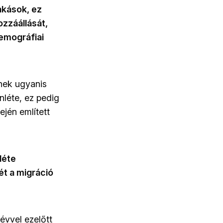
kások, ez
ozzáállását,
demográfiai
nek ugyanis
nléte, ez pedig
jén említett
léte
ét a migráció
évvel ezelőtt