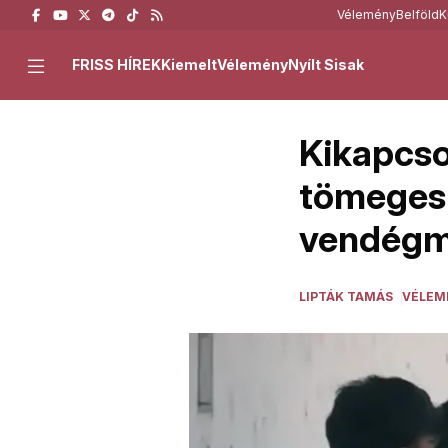
Vélemény
Belföld
K
FRISS HÍREK
Kiemelt
Vélemény
Nyílt Sisak
Kikapcso
tömeges 
vendégm
LIPTÁK TAMÁS
VÉLEM