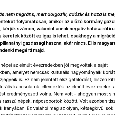
 nem migráns, mert dolgozik, adózik és haza is m
teket folyamatosan, amikor az előző kormány gazd
m, kérjük számon, valamint annak negatív hatásairól ír
 keretek között ez igaz is lehet, csakhogy a migráci
 pillanatnyi gazdasági haszna, akár nincs. El is magya
ndenki megérti majd.
 népei az elmúlt évezredekben jól megvoltak a saját
ben, amelyet nemcsak kulturális hagyományaik korlát
jegyeik is. Ez nem jelentett elszigetelődést, hiszen kif
turális kapcsolatok jellemezték az elmúlt évezredeket 
ést eredményezett volna. Nem volt – ahogyan most sin
és rasszú népek, népcsoportok között. Volt azonban tisz
k irányában. Ez valahol még az olyan, kétségkívül sok 