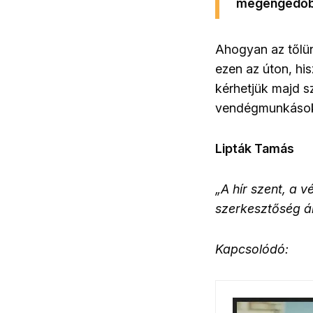
megengedőbb
Ahogyan az tőlün
ezen az úton, hi
kérhetjük majd s
vendégmunkások 
Lipták Tamás
„A hír szent, a 
szerkesztőség ál
Kapcsolódó: