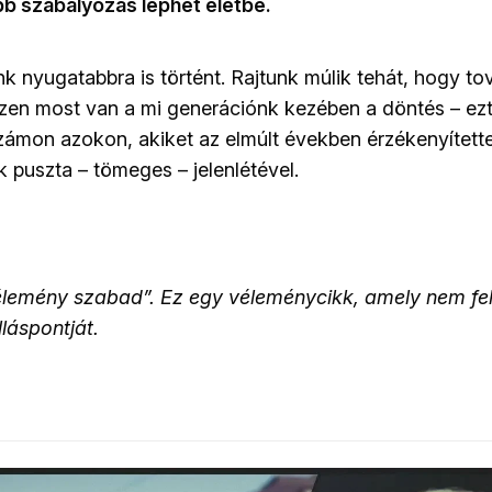
 szabályozás léphet életbe.
k nyugatabbra is történt. Rajtunk múlik tehát, hogy 
szen most van a mi generációnk kezében a döntés – ez
zámon azokon, akiket az elmúlt években érzékenyített
puszta – tömeges – jelenlétével.
vélemény szabad”. Ez egy véleménycikk, amely nem felt
láspontját.