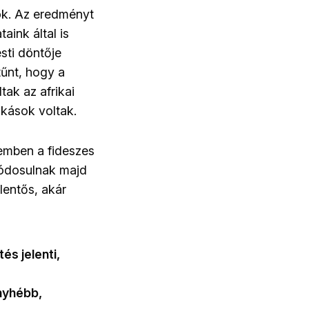
ok. Az eredményt
aink által is
sti döntője
tűnt, hogy a
tak az afrikai
kások voltak.
jemben a fideszes
módosulnak majd
lentős, akár
s jelenti,
nyhébb,