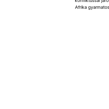
konfliktussal já
Afrika gyarmatos