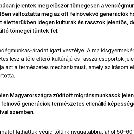
pában jelentek meg először tömegesen a vendégmun
tően változtatta meg az ott felnövekvő generációk h
át életterükben idegen kultúrák és rasszok jelentős, 
áltó tömegei tűntek fel.
endégmunkás-áradat igazi veszélye. A ma kisgyermeké
tes lesz a tőle eltérő kultúrájú és rasszú csoportok jele
ja azt a természetes mechanizmust, amely az írásom ele
rtotta.
telen Magyarországra zúdított migránsmunkások jelen
a felnövő generációk természetes ellenálló képesség
ival szemben.
matot láthattuk végig tőlünk nyugatabbra, ahol 50–60 