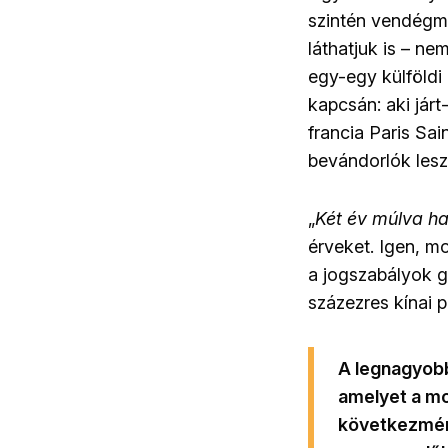
szintén vendégm
láthatjuk is – ne
egy-egy külföldi
kapcsán: aki járt
francia Paris Sa
bevándorlók lesz
„
Két év múlva ha
érveket. Igen, m
a jogszabályok g
százezres kínai 
A legnagyobb
amelyet a mo
következmény