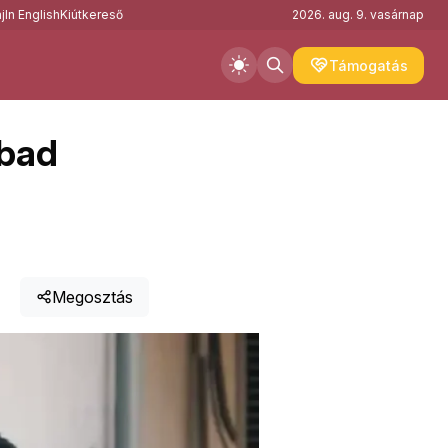
j
In English
Kiútkereső
2026. aug. 9. vasárnap
Támogatás
abad
Megosztás