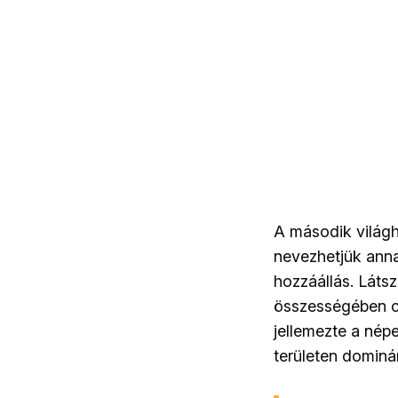
A második világh
nevezhetjük anna
hozzáállás. Láts
összességében cs
jellemezte a népe
területen domin