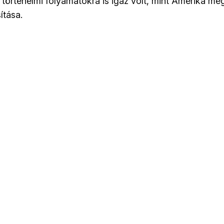
ró történelmi folyamatokra is igaz volt, mint Amerika m
ítása.