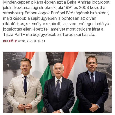
Mindenképpen pikáns éppen azt a Baka András jogtudóst
jelölni köztársasági elnöknek, aki 1991 és 2008 között a
strasbourgi Emberi Jogok Európai Bíróságának bírájaként,
majd később a saját ügyében is pontosan az olyan
diktatórikus, személyre szabott, visszamenőleges hatályú
jogalkotás ellen lépett fel, amelyet most csúcsra járat a
Tisza Párt – írta bejegyzésében Toroczkai László.
BELFÖLD
2026. aug. 8. 14:41