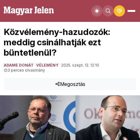
Közvélemény-hazudozók:
meddig csinálhatják ezt
büntetlenül?
ADAME DONÁT
VÉLEMÉNY
2025. szept. 12. 12:10
3 perces olvasmány
Megosztás