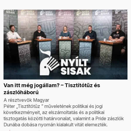
Van itt még jogállam? – Tisztítótűz és
zászlóháború
A résztvevők Magyar
Péter „Tisztítótűz ” műveletének politikai és jogi
következményeit, az elszámoltatás és a politikai
tisztogatás közötti határvonalat, valamint a Pride zászlók
Dunába dobása nyomán kialakult vitát elemezték.