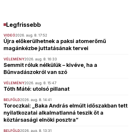
Legfrissebb
VIDEÓ
2026. aug. 8. 17:52
Újra előkerülhetnek a paksi atomerőmű
magánkézbe juttatásának tervei
VÉLEMÉNY
2026. aug. 8. 16:33
Semmit róluk nélkülük – kivéve, ha a
Bűnvadászokról van szó
VÉLEMÉNY
2026. aug. 8. 15:47
Tóth Máté: utolsó pillanat
BELFÖLD
2026. aug. 8. 14:41
Toroczkai: „Baka András elmúlt időszakban tett
nyilatkozatai alkalmatlanná teszik őt a
köztársasági elnöki posztra”
BELFÖLD
2026. aug. 8. 13:31