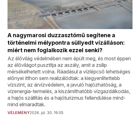
A nagymarosi duzzasztómű segítene a
történelmi mélypontra süllyedt vízálláson:
miért nem foglalkozik ezzel senki?
Az élővilág védelmében nem épült meg, és most éppen
az élővilágot pusztítja az aszály, amit a zsilip
mérsékelhetett volna. Ráadásul a vízlépcső lehetséges
előnyei itthon sem realizálódtak: a kiegyenlítettebb
vízszint, az árvízvédelem, a javuló hajózhatóság, a
vízenergia-termelés, a kiszámíthatóbb vízgazdálkodás,
a hajós szállítás és a hajóturizmus fellendülése mind-
mind elmaradtak.
VÉLEMÉNY
2026. júl. 30. 19:05