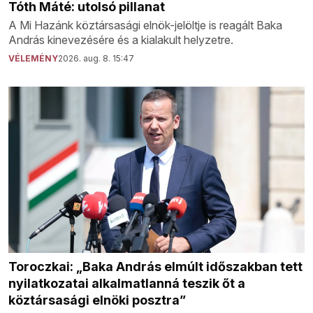
Tóth Máté: utolsó pillanat
A Mi Hazánk köztársasági elnök-jelöltje is reagált Baka
András kinevezésére és a kialakult helyzetre.
VÉLEMÉNY
2026. aug. 8. 15:47
Toroczkai: „Baka András elmúlt időszakban tett
nyilatkozatai alkalmatlanná teszik őt a
köztársasági elnöki posztra”