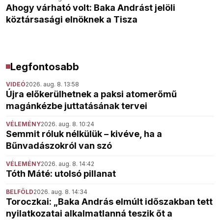
Ahogy várható volt: Baka Andrást jelöli
köztársasági elnöknek a Tisza
Legfontosabb
VIDEÓ
2026. aug. 8. 13:58
Újra előkerülhetnek a paksi atomerőmű
magánkézbe juttatásának tervei
VÉLEMÉNY
2026. aug. 8. 10:24
Semmit róluk nélkülük – kivéve, ha a
Bűnvadászokról van szó
VÉLEMÉNY
2026. aug. 8. 14:42
Tóth Máté: utolsó pillanat
BELFÖLD
2026. aug. 8. 14:34
Toroczkai: „Baka András elmúlt időszakban tett
nyilatkozatai alkalmatlanná teszik őt a