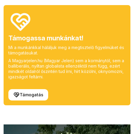
Támogassa munkánkat!
Mi a munkánkkal háláljuk meg a megtisztelő figyelmüket és
támogatásukat.
A Magyarjelen.hu (Magyar Jelen) sem a kormánytól, sem a
balliberális, nyíltan globalista ellenzéktől nem függ, ezért
mindkét oldalról őszintén tud írni, hírt közölni, oknyomozni,
igazságot feltárni.
Támogatás