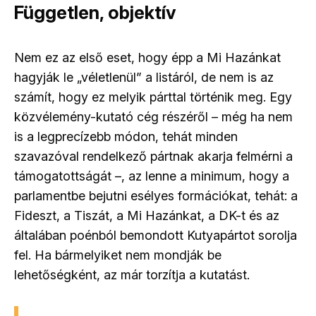
Független, objektív
Nem ez az első eset, hogy épp a Mi Hazánkat
hagyják le „véletlenül” a listáról, de nem is az
számít, hogy ez melyik párttal történik meg. Egy
közvélemény-kutató cég részéről
–
még ha nem
is a legprecízebb módon, tehát minden
szavazóval rendelkező pártnak akarja felmérni a
támogatottságát
–
, az lenne a minimum, hogy a
parlamentbe bejutni esélyes formációkat, tehát: a
Fideszt, a Tiszát, a Mi Hazánkat, a DK-t és az
általában poénból bemondott Kutyapártot sorolja
fel. Ha bármelyiket nem mondják be
lehetőségként, az már torzítja a kutatást.