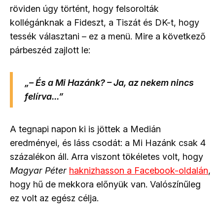
röviden úgy történt, hogy felsorolták
kollégánknak a Fideszt, a Tiszát és DK-t, hogy
tessék választani
–
ez a menü. Mire a következő
párbeszéd zajlott le:
„– És a Mi Hazánk? – Ja, az nekem nincs
felírva...”
A tegnapi napon ki is jöttek a Medián
eredményei, és láss csodát: a Mi Hazánk csak 4
százalékon áll. Arra viszont tökéletes volt, hogy
Magyar Péter
haknizhasson a Facebook-oldalán
,
hogy hű de mekkora előnyük van. Valószínűleg
ez volt az egész célja.