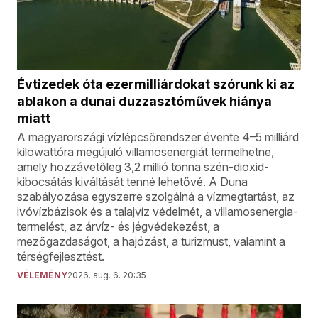
Évtizedek óta ezermilliárdokat szórunk ki az
ablakon a dunai duzzasztóművek hiánya
miatt
A magyarországi vízlépcsőrendszer évente 4–5 milliárd
kilowattóra megújuló villamosenergiát termelhetne,
amely hozzávetőleg 3,2 millió tonna szén-dioxid-
kibocsátás kiváltását tenné lehetővé. A Duna
szabályozása egyszerre szolgálná a vízmegtartást, az
ivóvízbázisok és a talajvíz védelmét, a villamosenergia-
termelést, az árvíz- és jégvédekezést, a
mezőgazdaságot, a hajózást, a turizmust, valamint a
térségfejlesztést.
VÉLEMÉNY
2026. aug. 6. 20:35