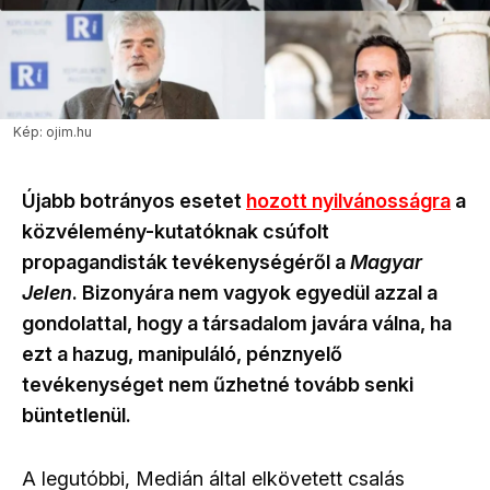
Kép: ojim.hu
Újabb botrányos esetet
hozott nyilvánosságra
a
közvélemény-kutatóknak csúfolt
propagandisták tevékenységéről a
Magyar
Jelen
. Bizonyára nem vagyok egyedül azzal a
gondolattal, hogy a társadalom javára válna, ha
ezt a hazug, manipuláló, pénznyelő
tevékenységet nem űzhetné tovább senki
büntetlenül.
A legutóbbi, Medián által elkövetett csalás