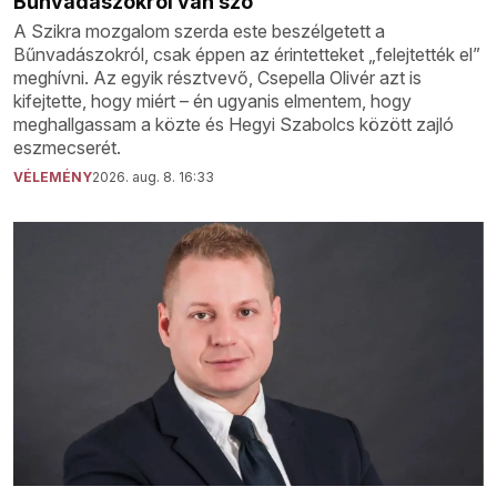
Bűnvadászokról van szó
A Szikra mozgalom szerda este beszélgetett a
Bűnvadászokról, csak éppen az érintetteket „felejtették el”
meghívni. Az egyik résztvevő, Csepella Olivér azt is
kifejtette, hogy miért – én ugyanis elmentem, hogy
meghallgassam a közte és Hegyi Szabolcs között zajló
eszmecserét.
VÉLEMÉNY
2026. aug. 8. 16:33