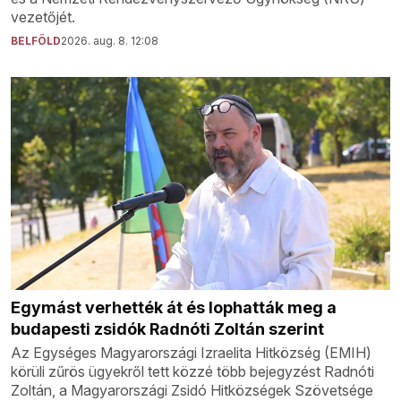
vezetőjét.
BELFÖLD
2026. aug. 8. 12:08
Egymást verhették át és lophatták meg a
budapesti zsidók Radnóti Zoltán szerint
Az Egységes Magyarországi Izraelita Hitközség (EMIH)
körüli zűrös ügyekről tett közzé több bejegyzést Radnóti
Zoltán, a Magyarországi Zsidó Hitközségek Szövetsége