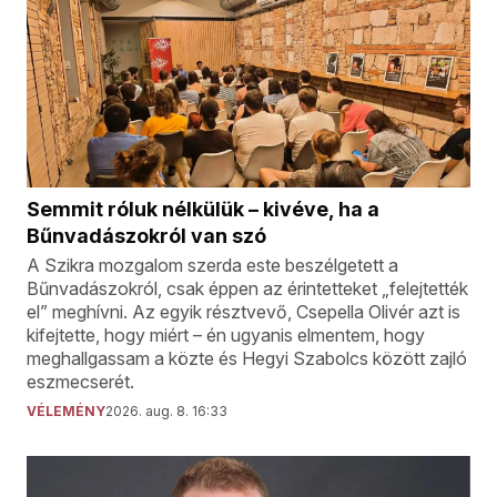
Semmit róluk nélkülük – kivéve, ha a
Bűnvadászokról van szó
A Szikra mozgalom szerda este beszélgetett a
Bűnvadászokról, csak éppen az érintetteket „felejtették
el” meghívni. Az egyik résztvevő, Csepella Olivér azt is
kifejtette, hogy miért – én ugyanis elmentem, hogy
meghallgassam a közte és Hegyi Szabolcs között zajló
eszmecserét.
VÉLEMÉNY
2026. aug. 8. 16:33