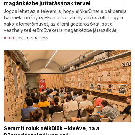
magánkézbe juttatásának tervei
Jogos lehet az a félelem is, hogy előkerülhet a balliberális
Bajnai-kormány egykori terve, amely arról szólt, hogy a
paksi atomerőművet, az állami gáztározókat, sőt a
vészhelyzeti erőműveket is magánkézbe játsszák át.
VIDEÓ
2026. aug. 8. 17:52
Semmit róluk nélkülük – kivéve, ha a