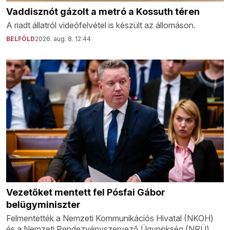
Vaddisznót gázolt a metró a Kossuth téren
A riadt állatról videófelvétel is készült az állomáson.
BELFÖLD
2026. aug. 8. 12:44
Vezetőket mentett fel Pósfai Gábor
belügyminiszter
Felmentették a Nemzeti Kommunikációs Hivatal (NKOH)
és a Nemzeti Rendezvényszervező Ügynökség (NRÜ)