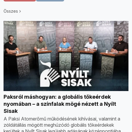
Összes
Paksról máshogyan: a globális tőkeérdek
nyomában – a színfalak mögé nézett a Nyílt
Sisak
A Paksi Atomerőmű működésének kihívásai, valamint a
zöldátállás mögött meghúzódó globális tőkeérdekek
kerültek a Nyílt Sisak legújabb adásának középpontjába.