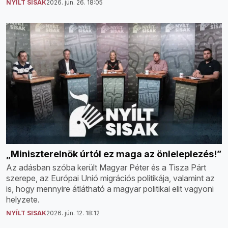
NYÍLT SISAK
2026. jún. 26. 18:05
„Miniszterelnök úrtól ez maga az önleleplezés!”
Az adásban szóba került Magyar Péter és a Tisza Párt
szerepe, az Európai Unió migrációs politikája, valamint az
is, hogy mennyire átlátható a magyar politikai elit vagyoni
helyzete.
NYÍLT SISAK
2026. jún. 12. 18:12