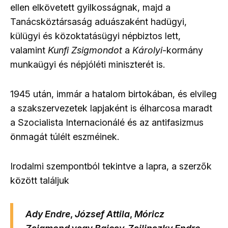
ellen elkövetett gyilkosságnak, majd a
Tanácsköztársaság aduászaként hadügyi,
külügyi és közoktatásügyi népbiztos lett,
valamint
Kunfi Zsigmondot
a
Károlyi
-kormány
munkaügyi és népjóléti miniszterét is.
1945 után, immár a hatalom birtokában, és elvileg
a szakszervezetek lapjaként is élharcosa maradt
a Szocialista Internacionálé és az antifasizmus
önmagát túlélt eszméinek.
Irodalmi szempontból tekintve a lapra, a szerzők
között találjuk
Ady Endre
,
József Attila
,
Móricz