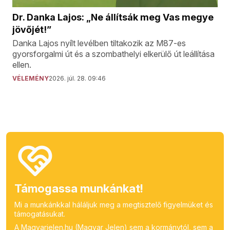
Dr. Danka Lajos: „Ne állítsák meg Vas megye
jövőjét!”
Danka Lajos nyílt levélben tiltakozik az M87-es
gyorsforgalmi út és a szombathelyi elkerülő út leállítása
ellen.
VÉLEMÉNY
2026. júl. 28. 09:46
Támogassa munkánkat!
Mi a munkánkkal háláljuk meg a megtisztelő figyelmüket és
támogatásukat.
A Magyarjelen.hu (Magyar Jelen) sem a kormánytól, sem a