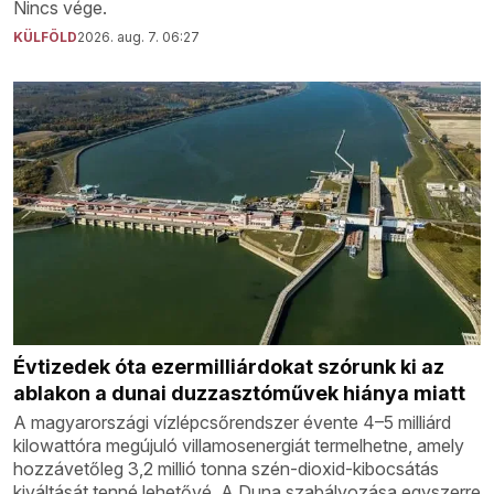
Nincs vége.
KÜLFÖLD
2026. aug. 7. 06:27
Évtizedek óta ezermilliárdokat szórunk ki az
ablakon a dunai duzzasztóművek hiánya miatt
A magyarországi vízlépcsőrendszer évente 4–5 milliárd
kilowattóra megújuló villamosenergiát termelhetne, amely
hozzávetőleg 3,2 millió tonna szén-dioxid-kibocsátás
kiváltását tenné lehetővé. A Duna szabályozása egyszerre