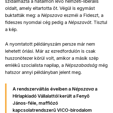
szidalmazta a hatalmon lévő nemzeti-liberális
oldalt, amely eltartotta őt. Végül is egymást
buktatták meg: a
Népszava
eszméi a Fideszt, a
fideszes nyomdai cég pedig a
Népszavát
. Tisztul
a kép.
A nyomtatott példányszám persze már nem
lehetett óriási. Már az ezredfordulón is csak
huszonötezer körül volt, amikor a másik szép
emlékű szocialista napilap, a
Népszabadság
még
hatszor annyi példányban jelent meg.
A rendszerváltás éveiben a
Népszava
a
Hírlapkiadó Vállalattól került a Fenyő
János-féle, maffiózó
kapcsolatrendszerű VICO-birodalom