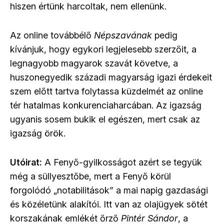
hiszen értünk harcoltak, nem ellenünk.
Az online továbbélő
Népszavának
pedig
kívánjuk, hogy egykori legjelesebb szerzőit, a
legnagyobb magyarok szavát követve, a
huszonegyedik századi magyarság igazi érdekeit
szem előtt tartva folytassa küzdelmét az online
tér hatalmas konkurenciaharcában. Az igazság
ugyanis sosem bukik el egészen, mert csak az
igazság örök.
Utóirat:
A Fenyő-gyilkosságot azért se tegyük
még a süllyesztőbe, mert a Fenyő körül
forgolódó „notabilitások” a mai napig gazdasági
és közéletünk alakítói. Itt van az olajügyek sötét
korszakának emlékét őrző
Pintér Sándor
, a