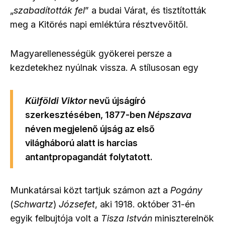
„
szabadították fel
” a budai Várat, és tisztították
meg a Kitörés napi emléktúra résztvevőitől.
Magyarellenességük gyökerei persze a
kezdetekhez nyúlnak vissza. A stílusosan egy
Külföldi Viktor
nevű újságíró
szerkesztésében, 1877-ben
Népszava
néven megjelenő újság az első
világháború alatt is harcias
antantpropagandát folytatott.
Munkatársai közt tartjuk számon azt a
Pogány
(
Schwartz
)
Józsefet
, aki 1918. október 31-én
egyik felbujtója volt a
Tisza István
miniszterelnök