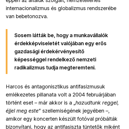
éppen az általuk szolgált, nemzetellenes
internacionalizmus és globalizmus rendszerébe
van bebetonozva.
Sosem látták be, hogy a munkavállalók
érdekképviseletét valójában egy erős
gazdasági érdekérvényesítő
képességgel rendelkező nemzeti
radikalizmus tudja megteremteni.
Harcos és antagonisztikus antifasizmusuk
emlékezetes pillanata volt a 2004 februárjában
történt eset – már akkor is a „
hazudtunk reggel,
éjjel meg este
” szellemiségének jegyében –,
amikor egy koncerten készült fotóval próbálták
bizonyítani, hogy az antifasiszta tüntetők miként