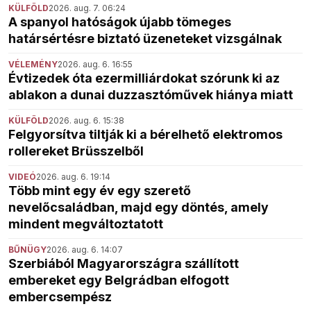
KÜLFÖLD
2026. aug. 7. 06:24
A spanyol hatóságok újabb tömeges
határsértésre biztató üzeneteket vizsgálnak
VÉLEMÉNY
2026. aug. 6. 16:55
Évtizedek óta ezermilliárdokat szórunk ki az
ablakon a dunai duzzasztóművek hiánya miatt
KÜLFÖLD
2026. aug. 6. 15:38
Felgyorsítva tiltják ki a bérelhető elektromos
rollereket Brüsszelből
VIDEÓ
2026. aug. 6. 19:14
Több mint egy év egy szerető
nevelőcsaládban, majd egy döntés, amely
mindent megváltoztatott
BŰNÜGY
2026. aug. 6. 14:07
Szerbiából Magyarországra szállított
embereket egy Belgrádban elfogott
embercsempész