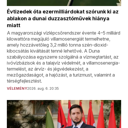
Évtizedek óta ezermilliárdokat szórunk ki az
ablakon a dunai duzzasztóművek hiánya
miatt
A magyarországi vízlépcsőrendszer évente 4–5 milliárd
kilowattóra megújuló villamosenergiát termelhetne,
amely hozzávetőleg 3,2 millió tonna szén-dioxid-
kibocsátás kiváltását tenné lehetővé. A Duna
szabályozása egyszerre szolgálná a vízmegtartást, az
ivóvízbázisok és a talajvíz védelmét, a villamosenergia-
termelést, az árvíz- és jégvédekezést, a
mezőgazdaságot, a hajózást, a turizmust, valamint a
térségfejlesztést.
VÉLEMÉNY
2026. aug. 6. 20:35