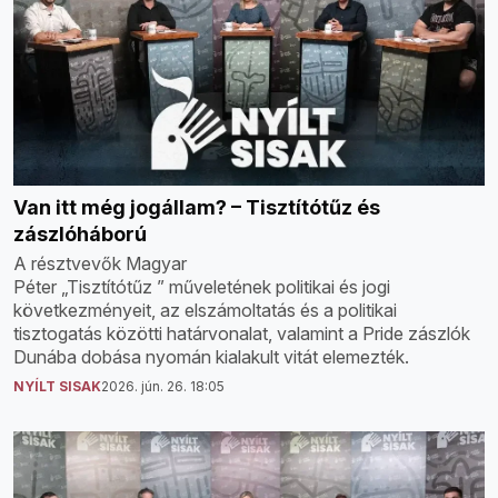
Van itt még jogállam? – Tisztítótűz és
zászlóháború
A résztvevők Magyar
Péter „Tisztítótűz ” műveletének politikai és jogi
következményeit, az elszámoltatás és a politikai
tisztogatás közötti határvonalat, valamint a Pride zászlók
Dunába dobása nyomán kialakult vitát elemezték.
NYÍLT SISAK
2026. jún. 26. 18:05