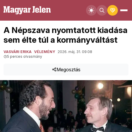
A Népszava nyomtatott kiadása
sem élte túl a kormányváltást
VASVÁRI ERIKA
VÉLEMÉNY
2026. máj. 31. 09:08
5 perces olvasmány
Megosztás