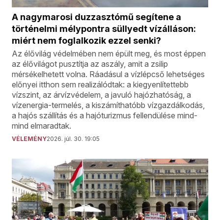
A nagymarosi duzzasztómű segítene a
történelmi mélypontra süllyedt vízálláson:
miért nem foglalkozik ezzel senki?
Az élővilág védelmében nem épült meg, és most éppen
az élővilágot pusztítja az aszály, amit a zsilip
mérsékelhetett volna. Ráadásul a vízlépcső lehetséges
előnyei itthon sem realizálódtak: a kiegyenlítettebb
vízszint, az árvízvédelem, a javuló hajózhatóság, a
vízenergia-termelés, a kiszámíthatóbb vízgazdálkodás,
a hajós szállítás és a hajóturizmus fellendülése mind-
mind elmaradtak.
VÉLEMÉNY
2026. júl. 30. 19:05