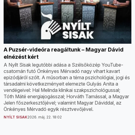
A Puzsér-videóra reagáltunk – Magyar Dávid
elnézést kért
A Nyílt Sisak legutóbbi adása a Szélsőközép YouTube-
csatornán futó Önkényes Mérvadó nagy vihart kavart
epizódjáról szólt. A műsorban a téma pszichológiai, jogi és
társadalmi következményeit elemezte Gulyás Anita a
vendégeivel: Hal Melinda klinikai szakpszichológussal;
Tóth Máté energiajogásszal; Horváth Tamással, a Magyar
Jelen főszerkesztőjével; valamint Magyar Dáviddal, az
Önkényes Mérvadó egyik résztvevőjével.
NYÍLT SISAK
2026. máj. 22. 18:02