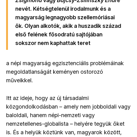
Zsigmond
vagy
Bajcsy-Zsilinszky Endre
nevét. Kétségtelenül irodalmunk és a
magyarság legnagyobb szellemóriásai
ők. Olyan alkotók, akik a huszadik század
első felének fősodratú sajtójában
sokszor nem kaphattak teret
a népi magyarság egzisztenciális problémáinak
megoldatlanságát keményen ostorozó
műveikkel.
Itt az ideje, hogy az új társadalmi
közgondolkodásban – amely nem jobboldali vagy
baloldali, hanem népi-nemzeti vagy
nemzetellenes-globalista – helyére tegyük őket
is. És a helyük köztünk van, magyarok között,