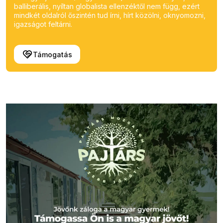
balliberális, nyíltan globalista ellenzéktől nem függ, ezért
mindkét oldalról őszintén tud írni, hírt közölni, oknyomozni,
igazságot feltárni.
Támogatás