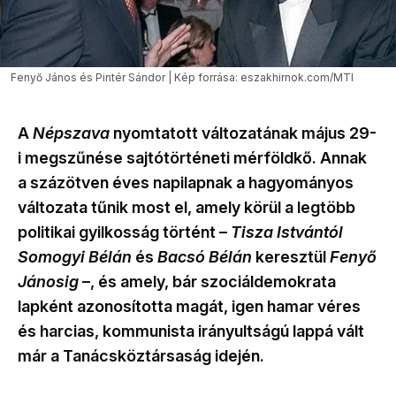
Fenyő János és Pintér Sándor | Kép forrása: eszakhirnok.com/MTI
A
Népszava
nyomtatott változatának május 29-
i megszűnése sajtótörténeti mérföldkő. Annak
a százötven éves napilapnak a hagyományos
változata tűnik most el, amely körül a legtöbb
politikai gyilkosság történt –
Tisza Istvántól
Somogyi Bélán
és
Bacsó Bélán
keresztül
Fenyő
Jánosig
–, és amely, bár szociáldemokrata
lapként azonosította magát, igen hamar véres
és harcias, kommunista irányultságú lappá vált
már a Tanácsköztársaság idején.