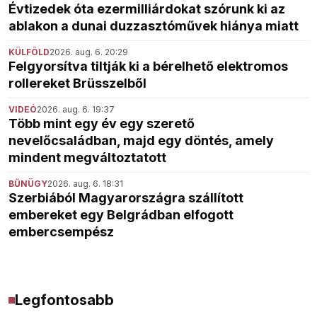
Évtizedek óta ezermilliárdokat szórunk ki az
ablakon a dunai duzzasztóművek hiánya miatt
KÜLFÖLD
2026. aug. 6. 20:29
Felgyorsítva tiltják ki a bérelhető elektromos
rollereket Brüsszelből
VIDEÓ
2026. aug. 6. 19:37
Több mint egy év egy szerető
nevelőcsaládban, majd egy döntés, amely
mindent megváltoztatott
BŰNÜGY
2026. aug. 6. 18:31
Szerbiából Magyarországra szállított
embereket egy Belgrádban elfogott
embercsempész
Legfontosabb