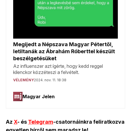
Az
X
- és
Telegram
-csatornáinkra feliratkozva
egyetlen hírről sem maradsz le!