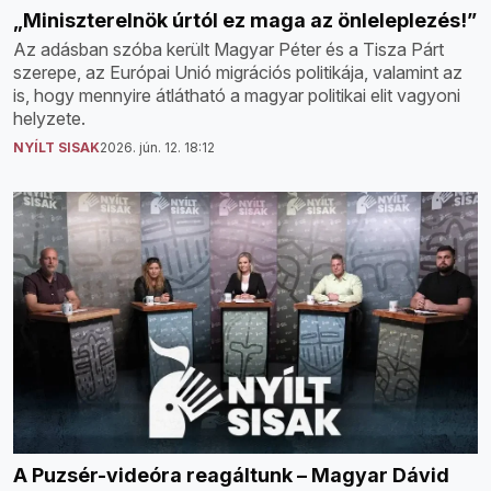
„Miniszterelnök úrtól ez maga az önleleplezés!”
Az adásban szóba került Magyar Péter és a Tisza Párt
szerepe, az Európai Unió migrációs politikája, valamint az
is, hogy mennyire átlátható a magyar politikai elit vagyoni
helyzete.
NYÍLT SISAK
2026. jún. 12. 18:12
A Puzsér-videóra reagáltunk – Magyar Dávid