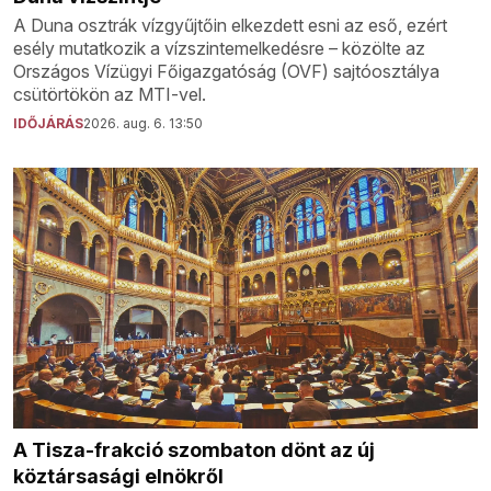
A Duna osztrák vízgyűjtőin elkezdett esni az eső, ezért
esély mutatkozik a vízszintemelkedésre – közölte az
Országos Vízügyi Főigazgatóság (OVF) sajtóosztálya
csütörtökön az MTI-vel.
IDŐJÁRÁS
2026. aug. 6. 13:50
A Tisza-frakció szombaton dönt az új
köztársasági elnökről