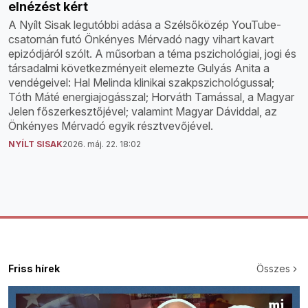
elnézést kért
A Nyílt Sisak legutóbbi adása a Szélsőközép YouTube-
csatornán futó Önkényes Mérvadó nagy vihart kavart
epizódjáról szólt. A műsorban a téma pszichológiai, jogi és
társadalmi következményeit elemezte Gulyás Anita a
vendégeivel: Hal Melinda klinikai szakpszichológussal;
Tóth Máté energiajogásszal; Horváth Tamással, a Magyar
Jelen főszerkesztőjével; valamint Magyar Dáviddal, az
Önkényes Mérvadó egyik résztvevőjével.
NYÍLT SISAK
2026. máj. 22. 18:02
Friss hírek
Összes