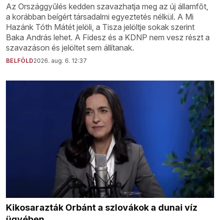
Az Országgyűlés kedden szavazhatja meg az új államfőt,
a korábban beígért társadalmi egyeztetés nélkül. A Mi
Hazánk Tóth Mátét jelöli, a Tisza jelöltje sokak szerint
Baka András lehet. A Fidesz és a KDNP nem vesz részt a
szavazáson és jelöltet sem állítanak.
BELFÖLD
2026. aug. 6. 12:37
Kikosarazták Orbánt a szlovákok a dunai víz
ügyében