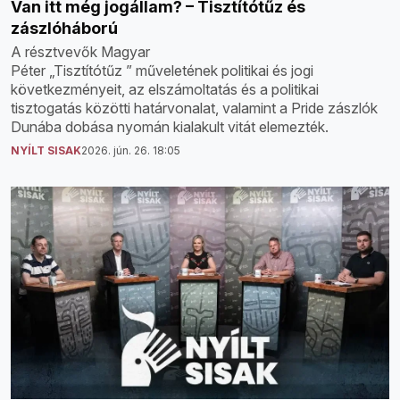
Van itt még jogállam? – Tisztítótűz és
zászlóháború
A résztvevők Magyar
Péter „Tisztítótűz ” műveletének politikai és jogi
következményeit, az elszámoltatás és a politikai
tisztogatás közötti határvonalat, valamint a Pride zászlók
Dunába dobása nyomán kialakult vitát elemezték.
NYÍLT SISAK
2026. jún. 26. 18:05