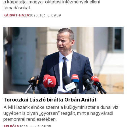
a kárpátaljai magyar oktatási intézmények elleni
támadásokat.
KÁRPÁT-HAZA
2026. aug. 6. 09:59
Toroczkai László bírálta Orbán Anitát
A Mi Hazánk elnöke szerint a külügyminiszter a dunai víz
ügyében is olyan „gyorsan” reagált, mint a nagyváradi
premontrei rend esetében.
BELFÖLD
2026. aug. 6. 08:35