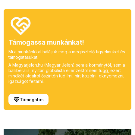
Támogassa munkánkat!
Mi a munkánkkal háláljuk meg a megtisztelő figyelmüket és
támogatásukat.
A Magyarjelen.hu (Magyar Jelen) sem a kormánytól, sem a
balliberális, nyíltan globalista ellenzéktől nem függ, ezért
mindkét oldalról őszintén tud írni, hírt közölni, oknyomozni,
igazságot feltárni.
Támogatás