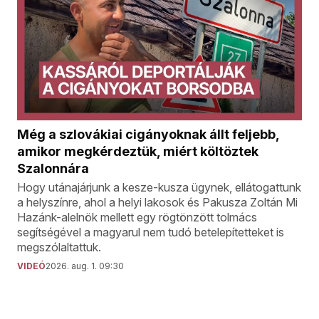
Még a szlovákiai cigányoknak állt feljebb,
amikor megkérdeztük, miért költöztek
Szalonnára
Hogy utánajárjunk a kesze-kusza ügynek, ellátogattunk
a helyszínre, ahol a helyi lakosok és Pakusza Zoltán Mi
Hazánk-alelnök mellett egy rögtönzött tolmács
segítségével a magyarul nem tudó betelepítetteket is
megszólaltattuk.
VIDEÓ
2026. aug. 1. 09:30