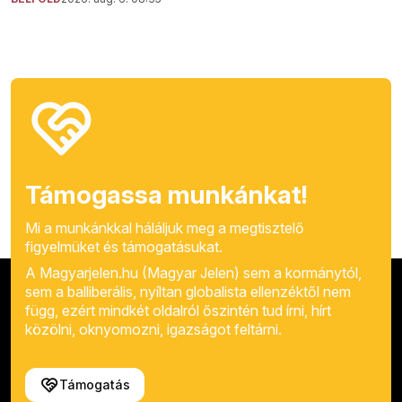
Támogassa munkánkat!
Mi a munkánkkal háláljuk meg a megtisztelő
figyelmüket és támogatásukat.
A Magyarjelen.hu (Magyar Jelen) sem a kormánytól,
sem a balliberális, nyíltan globalista ellenzéktől nem
függ, ezért mindkét oldalról őszintén tud írni, hírt
közölni, oknyomozni, igazságot feltárni.
Támogatás