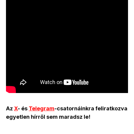
Az
X
- és
Telegram
-csatornáinkra feliratkozva
egyetlen hírről sem maradsz le!