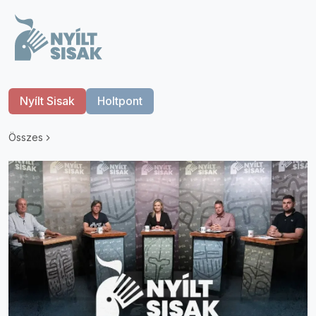
Nyílt Sisak
Holtpont
Összes