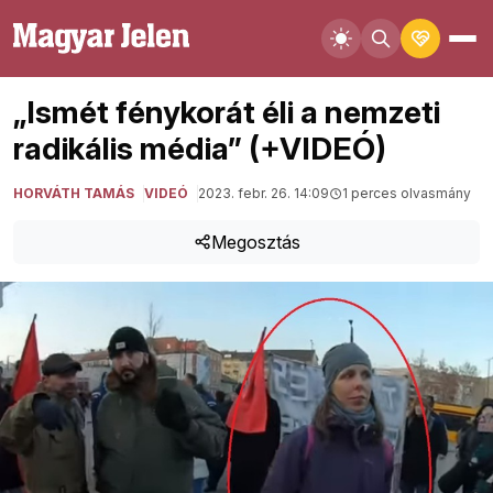
„Ismét fénykorát éli a nemzeti
radikális média” (+VIDEÓ)
HORVÁTH TAMÁS
VIDEÓ
2023. febr. 26. 14:09
1 perces olvasmány
Megosztás