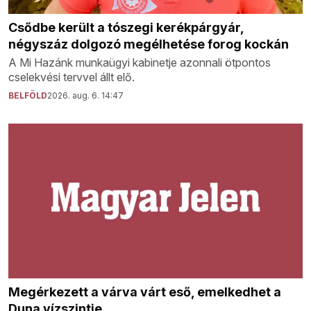
Csődbe került a tószegi kerékpárgyár,
négyszáz dolgozó megélhetése forog kockán
A Mi Hazánk munkaügyi kabinetje azonnali ötpontos
cselekvési tervvel állt elő.
BELFÖLD
2026. aug. 6. 14:47
Megérkezett a várva várt eső, emelkedhet a
Duna vízszintje