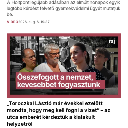
A Holtpont legújabb adásában az elmúlt hónapok egyik
legtöbb kérdést felvető gyermekvédelmi ügyét mutatjuk
be.
VIDEÓ
2026. aug. 6. 19:37
„Toroczkai László már évekkel ezelőtt
mondta, hogy meg kell fogni a vizet” – az
utca emberét kérdeztük a kialakult
helyzetről