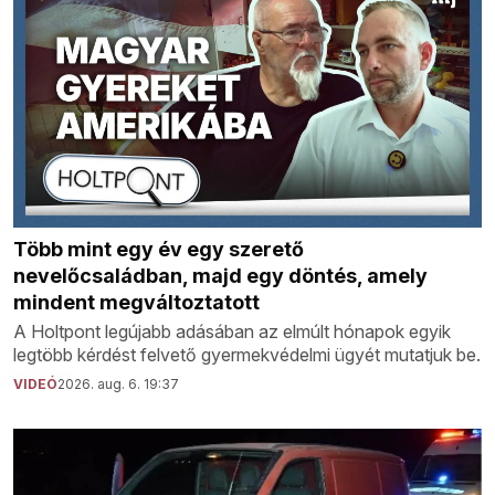
Több mint egy év egy szerető
nevelőcsaládban, majd egy döntés, amely
mindent megváltoztatott
A Holtpont legújabb adásában az elmúlt hónapok egyik
legtöbb kérdést felvető gyermekvédelmi ügyét mutatjuk be.
VIDEÓ
2026. aug. 6. 19:37