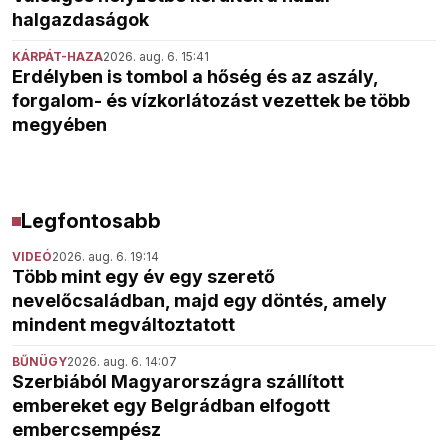
halgazdaságok
KÁRPÁT-HAZA
2026. aug. 6. 15:41
Erdélyben is tombol a hőség és az aszály,
forgalom- és vízkorlátozást vezettek be több
megyében
Legfontosabb
VIDEÓ
2026. aug. 6. 19:14
Több mint egy év egy szerető
nevelőcsaládban, majd egy döntés, amely
mindent megváltoztatott
BŰNÜGY
2026. aug. 6. 14:07
Szerbiából Magyarországra szállított
embereket egy Belgrádban elfogott
embercsempész