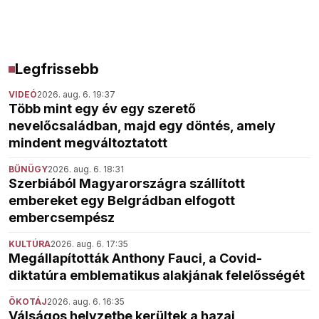
Legfrissebb
VIDEÓ
2026. aug. 6. 19:37
Több mint egy év egy szerető
nevelőcsaládban, majd egy döntés, amely
mindent megváltoztatott
BŰNÜGY
2026. aug. 6. 18:31
Szerbiából Magyarországra szállított
embereket egy Belgrádban elfogott
embercsempész
KULTÚRA
2026. aug. 6. 17:35
Megállapították Anthony Fauci, a Covid-
diktatúra emblematikus alakjának felelősségét
ÖKOTÁJ
2026. aug. 6. 16:35
Válságos helyzetbe kerültek a hazai