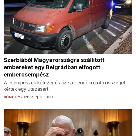
Szerbiából Magyarországra szállított
embereket egy Belgrádban elfogott
embercsempész
A csempészek kétezer és tízezer euró közötti összeget
kértek egy utazásért.
BŰNÜGY
2026. aug. 6. 18:31