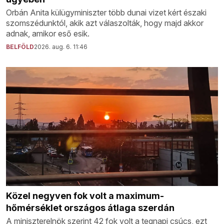
Orbán Anita külügyminiszter több dunai vizet kért északi
szomszédunktól, akik azt válaszolták, hogy majd akkor
adnak, amikor eső esik.
BELFÖLD
2026. aug. 6. 11:46
Közel negyven fok volt a maximum-
hőmérséklet országos átlaga szerdán
A miniszterelnök szerint 42 fok volt a tegnapi csúcs, ezt