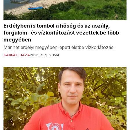
Erdélyben is tombol a hőség és az aszály,
forgalom- és vízkorlátozást vezettek be több
megyében
Már hét erdélyi megyében lépett életbe vízkorlátozás.
KÁRPÁT-HAZA
2026. aug. 6. 15:41