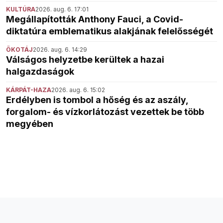
KULTÚRA
2026. aug. 6. 17:01
Megállapították Anthony Fauci, a Covid-
diktatúra emblematikus alakjának felelősségét
ÖKOTÁJ
2026. aug. 6. 14:29
Válságos helyzetbe kerültek a hazai
halgazdaságok
KÁRPÁT-HAZA
2026. aug. 6. 15:02
Erdélyben is tombol a hőség és az aszály,
forgalom- és vízkorlátozást vezettek be több
megyében