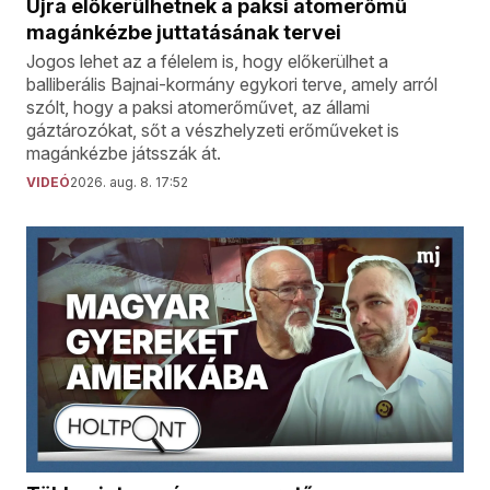
Újra előkerülhetnek a paksi atomerőmű
magánkézbe juttatásának tervei
Jogos lehet az a félelem is, hogy előkerülhet a
balliberális Bajnai-kormány egykori terve, amely arról
szólt, hogy a paksi atomerőművet, az állami
gáztározókat, sőt a vészhelyzeti erőműveket is
magánkézbe játsszák át.
VIDEÓ
2026. aug. 8. 17:52