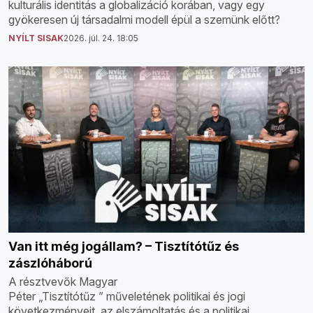
kulturális identitás a globalizáció korában, vagy egy
gyökeresen új társadalmi modell épül a szemünk előtt?
NYÍLT SISAK
2026. júl. 24. 18:05
Van itt még jogállam? – Tisztítótűz és
zászlóháború
A résztvevők Magyar
Péter „Tisztítótűz ” műveletének politikai és jogi
következményeit, az elszámoltatás és a politikai