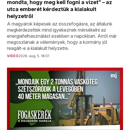
mondta, hogy meg kell fogni a vizet” – az
utca emberét kérdeztük a kialakult
helyzetről
A magyarok képesek az összefogásra, az általunk
megkérdezettek mind igyekeznek mérsékelni az
energiafelhasználást ezekben a napokban. Arról már
megoszlanak a vélemények, hogy a kormány jól
reagált-e a kialakult helyzetre.
VIDEÓ
2026. aug. 5. 18:01