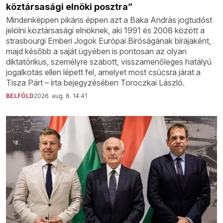
köztársasági elnöki posztra”
Mindenképpen pikáns éppen azt a Baka András jogtudóst
jelölni köztársasági elnöknek, aki 1991 és 2008 között a
strasbourgi Emberi Jogok Európai Bíróságának bírájaként,
majd később a saját ügyében is pontosan az olyan
diktatórikus, személyre szabott, visszamenőleges hatályú
jogalkotás ellen lépett fel, amelyet most csúcsra járat a
Tisza Párt – írta bejegyzésében Toroczkai László.
BELFÖLD
2026. aug. 8. 14:41