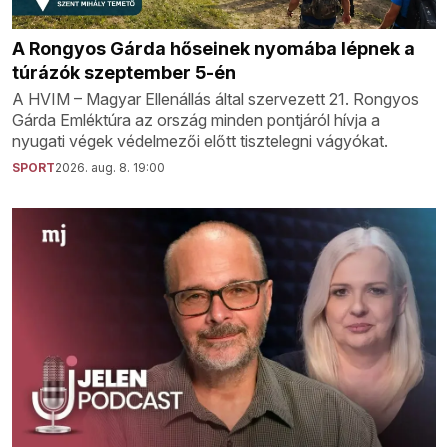
A Rongyos Gárda hőseinek nyomába lépnek a
túrázók szeptember 5-én
A HVIM – Magyar Ellenállás által szervezett 21. Rongyos
Gárda Emléktúra az ország minden pontjáról hívja a
nyugati végek védelmezői előtt tisztelegni vágyókat.
SPORT
2026. aug. 8. 19:00