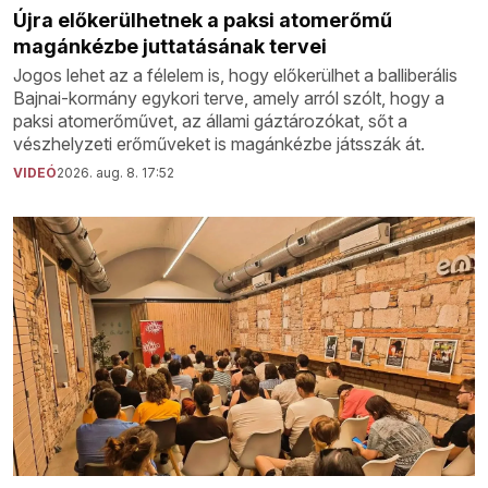
Újra előkerülhetnek a paksi atomerőmű
magánkézbe juttatásának tervei
Jogos lehet az a félelem is, hogy előkerülhet a balliberális
Bajnai-kormány egykori terve, amely arról szólt, hogy a
paksi atomerőművet, az állami gáztározókat, sőt a
vészhelyzeti erőműveket is magánkézbe játsszák át.
VIDEÓ
2026. aug. 8. 17:52