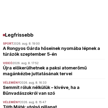
Legfrissebb
SPORT
2026. aug. 8. 19:00
A Rongyos Gárda hőseinek nyomába lépnek a
túrázók szeptember 5-én
VIDEÓ
2026. aug. 8. 17:52
Újra előkerülhetnek a paksi atomerőmű
magánkézbe juttatásának tervei
VÉLEMÉNY
2026. aug. 8. 16:33
Semmit róluk nélkülük – kivéve, ha a
Bűnvadászokról van szó
VÉLEMÉNY
2026. aug. 8. 15:47
Tóth Máté: utolsó pillanat