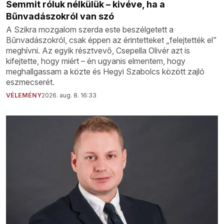
Semmit róluk nélkülük – kivéve, ha a
Bűnvadászokról van szó
A Szikra mozgalom szerda este beszélgetett a
Bűnvadászokról, csak éppen az érintetteket „felejtették el”
meghívni. Az egyik résztvevő, Csepella Olivér azt is
kifejtette, hogy miért – én ugyanis elmentem, hogy
meghallgassam a közte és Hegyi Szabolcs között zajló
eszmecserét.
VÉLEMÉNY
2026. aug. 8. 16:33