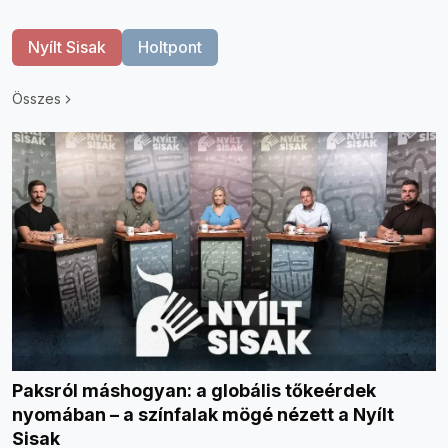
Nyílt Sisak
Holtpont
Összes
Paksról máshogyan: a globális tőkeérdek
nyomában – a színfalak mögé nézett a Nyílt
Sisak