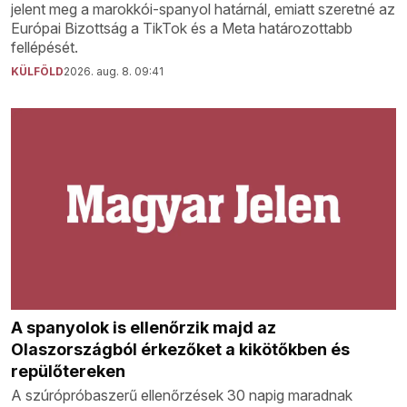
jelent meg a marokkói-spanyol határnál, emiatt szeretné az
Európai Bizottság a TikTok és a Meta határozottabb
fellépését.
KÜLFÖLD
2026. aug. 8. 09:41
A spanyolok is ellenőrzik majd az
Olaszországból érkezőket a kikötőkben és
repülőtereken
A szúrópróbaszerű ellenőrzések 30 napig maradnak