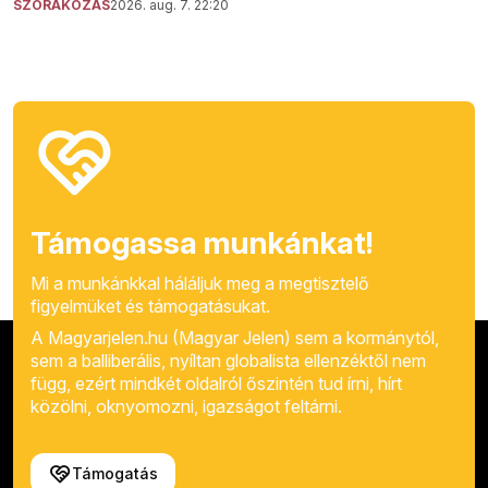
SZÓRAKOZÁS
2026. aug. 7. 22:20
Támogassa munkánkat!
Mi a munkánkkal háláljuk meg a megtisztelő
figyelmüket és támogatásukat.
A Magyarjelen.hu (Magyar Jelen) sem a kormánytól,
sem a balliberális, nyíltan globalista ellenzéktől nem
függ, ezért mindkét oldalról őszintén tud írni, hírt
közölni, oknyomozni, igazságot feltárni.
Támogatás