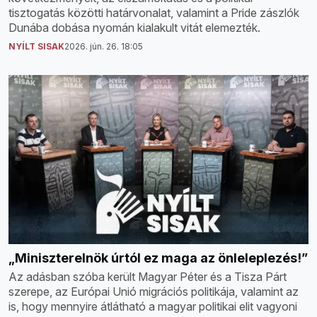
tisztogatás közötti határvonalat, valamint a Pride zászlók
Dunába dobása nyomán kialakult vitát elemezték.
NYÍLT SISAK
2026. jún. 26. 18:05
„Miniszterelnök úrtól ez maga az önleleplezés!”
Az adásban szóba került Magyar Péter és a Tisza Párt
szerepe, az Európai Unió migrációs politikája, valamint az
is, hogy mennyire átlátható a magyar politikai elit vagyoni