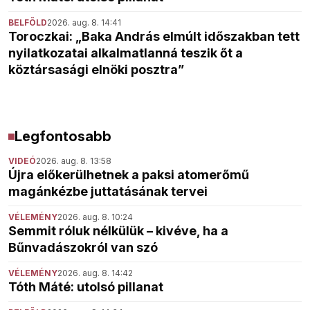
BELFÖLD
2026. aug. 8. 14:41
Toroczkai: „Baka András elmúlt időszakban tett
nyilatkozatai alkalmatlanná teszik őt a
köztársasági elnöki posztra”
Legfontosabb
VIDEÓ
2026. aug. 8. 13:58
Újra előkerülhetnek a paksi atomerőmű
magánkézbe juttatásának tervei
VÉLEMÉNY
2026. aug. 8. 10:24
Semmit róluk nélkülük – kivéve, ha a
Bűnvadászokról van szó
VÉLEMÉNY
2026. aug. 8. 14:42
Tóth Máté: utolsó pillanat