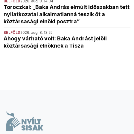
BELFÖLD
2026. aug. 8. 14:34
Toroczkai: „Baka András elmúlt időszakban tett
nyilatkozatai alkalmatlanná teszik őt a
köztársasági elnöki posztra”
BELFÖLD
2026. aug. 8. 13:25
Ahogy várható volt: Baka Andrást jelöli
köztársasági elnöknek a Tisza