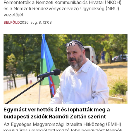
Felmentették a Nemzeti Kommunikációs Hivatal (NKOH)
és a Nemzeti Rendezvényszervező Ügynökség (NRÜ)
vezetőjét.
BELFÖLD
2026. aug. 8. 12:08
Egymást verhették át és lophatták meg a
budapesti zsidók Radnóti Zoltán szerint
Az Egységes Magyarországi Izraelita Hitközség (EMIH)
körüli zűrös ügyekről tett közzé több bejegyzést Radnóti