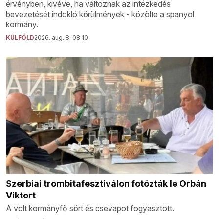
érvényben, kivéve, ha változnak az intézkedés
bevezetését indokló körülmények - közölte a spanyol
kormány.
KÜLFÖLD
2026. aug. 8. 08:10
Szerbiai trombitafesztiválon fotózták le Orbán
Viktort
A volt kormányfő sört és csevapot fogyasztott.