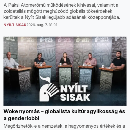
A Paksi Atomerőmű működésének kihívásai, valamint a
zöldátállás mögött meghúzódó globális tőkeérdekek
kerültek a Nyílt Sisak legújabb adásának középpontjába.
NYÍLT SISAK
2026. aug. 7. 18:01
Woke nyomás – globalista kultúragyilkosság és
a genderlobbi
Megőrizhetők-e a nemzetek, a hagyományos értékek és a