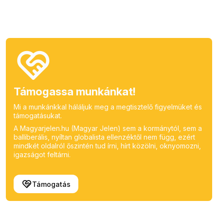
Támogassa munkánkat!
Mi a munkánkkal háláljuk meg a megtisztelő figyelmüket és
támogatásukat.
A Magyarjelen.hu (Magyar Jelen) sem a kormánytól, sem a
balliberális, nyíltan globalista ellenzéktől nem függ, ezért
mindkét oldalról őszintén tud írni, hírt közölni, oknyomozni,
igazságot feltárni.
Támogatás