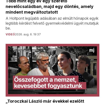
Több mint egy év egy szerető
nevelőcsaládban, majd egy döntés, amely
mindent megváltoztatott
A Holtpont legújabb adásában az elmúlt hónapok egyik
legtöbb kérdést felvető gyermekvédelmi ügyét mutatjuk
be.
VIDEÓ
2026. aug. 6. 19:37
„Toroczkai László már évekkel ezelőtt