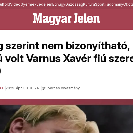
ülföld
Videó
Gyermekvédelem
Bűnügy
Gazdaság
Kultúra
Sport
Tudomány
Ökotá
g szerint nem bizonyítható,
 volt Varnus Xavér fiú szer
)
EÓ
2025. ápr. 30. 10:24
1 perces olvasmány