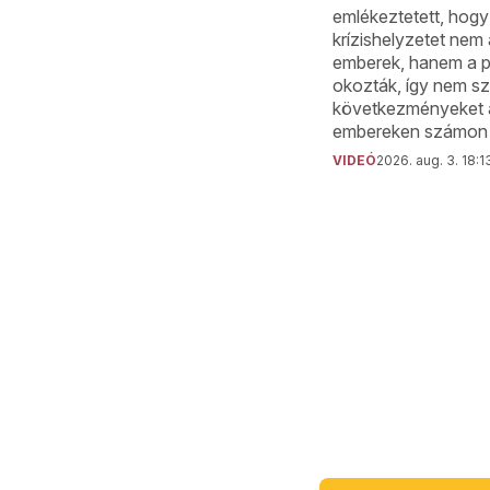
emlékeztetett, hogy 
krízishelyzetet nem
emberek, hanem a po
okozták, így nem s
következményeket 
embereken számon k
VIDEÓ
2026. aug. 3. 18:1