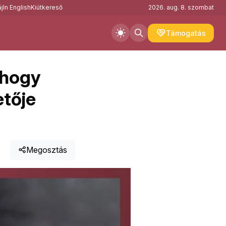
j
In English
Kiútkereső
2026. aug. 8. szombat
Támogatás
 hogy
etője
Megosztás