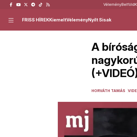
Vélemény
Belföld
K
FRISS HÍREK
Kiemelt
Vélemény
Nyílt Sisak
A bírósá
nagykorú
(+VIDEÓ
HORVÁTH TAMÁS
VID