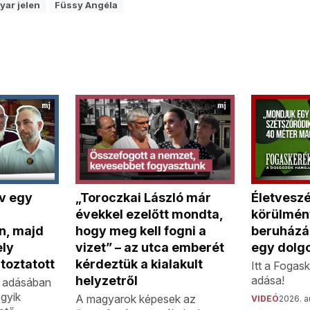
yar jelen
Füssy Angéla
v egy
„Toroczkai László már
Életvesz
évekkel ezelőtt mondta,
körülmény
n, majd
hogy meg kell fogni a
beruházá
ely
vizet” – az utca emberét
egy dolg
toztatott
kérdeztük a kialakult
Itt a Fogas
helyzetről
adása!
b adásában
gyik
A magyarok képesek az
VIDEÓ
2026. a