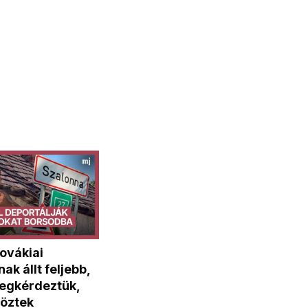
ovákiai
ak állt feljebb,
egkérdeztük,
töztek