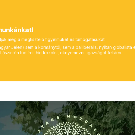
unkánkat!
ljuk meg a megtisztelő figyelmüket és támogatásukat.
yar Jelen) sem a kormánytól, sem a balliberális, nyíltan globalista 
 őszintén tud írni, hírt közölni, oknyomozni, igazságot feltárni.