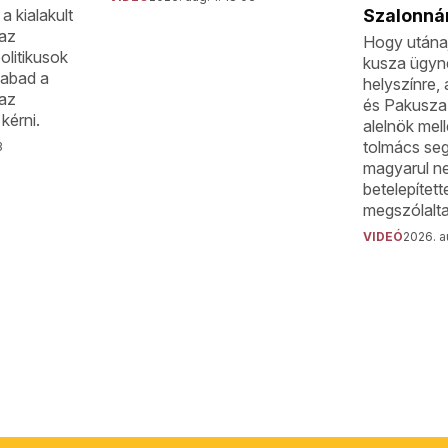
a kialakult
Szalonná
 az
Hogy utánaj
litikusok
kusza ügyne
zabad a
helyszínre, 
az
és Pakusza
érni.
alelnök mel
tolmács seg
3
magyarul n
betelepített
megszólalta
VIDEÓ
2026. a