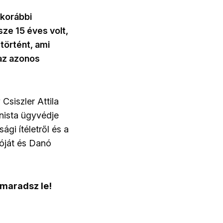
 korábbi
sze 15 éves volt,
történt, ami
 az azonos
Csiszler Attila
onista ügyvédje
ági ítéletről és a
óját és Danó
 maradsz le!