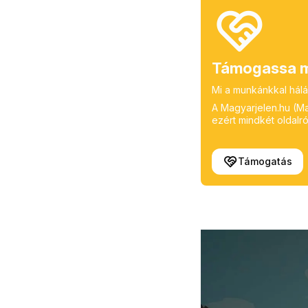
Támogassa m
Mi a munkánkkal hálá
A Magyarjelen.hu (Mag
ezért mindkét oldalról
Támogatás