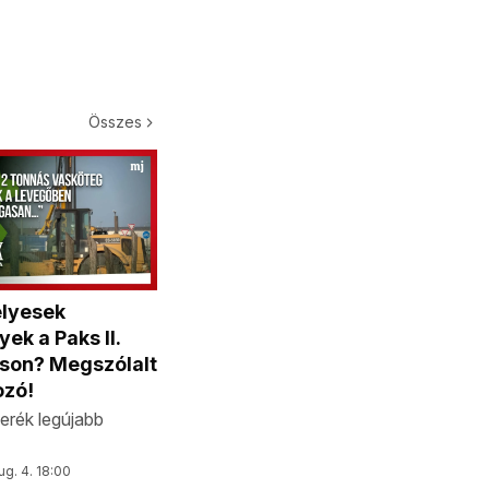
Összes
élyesek
ek a Paks II.
son? Megszólalt
ozó!
kerék legújabb
ug. 4. 18:00