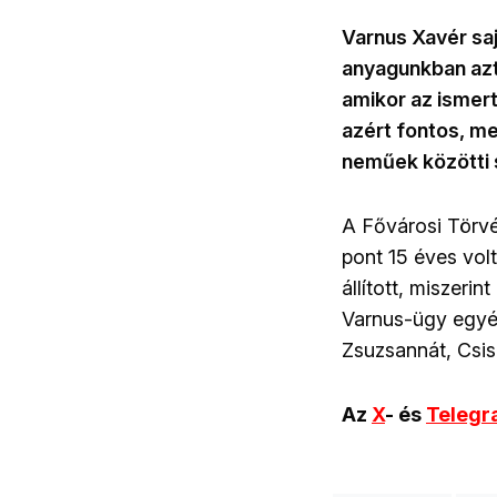
Varnus Xavér saj
anyagunkban azt 
amikor az ismert
azért fontos, me
neműek közötti 
A Fővárosi Törvén
pont 15 éves vol
állított, miszeri
Varnus-ügy egyé
Zsuzsannát, Csisz
Az
X
- és
Teleg