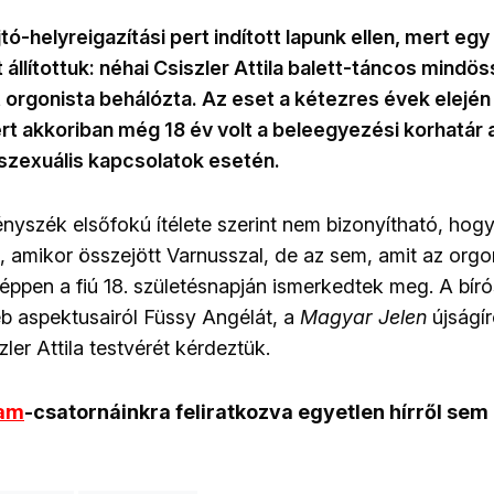
tó-helyreigazítási pert indított lapunk ellen, mert egy
állítottuk: néhai Csiszler Attila balett-táncos mindös
 orgonista behálózta. Az eset a kétezres évek elején 
rt akkoriban még 18 év volt a beleegyezési korhatár
szexuális kapcsolatok esetén.
yszék elsőfokú ítélete szerint nem bizonyítható, hogy 
t, amikor összejött Varnusszal, de az sem, amit az org
nt éppen a fiú 18. születésnapján ismerkedtek meg. A bírós
b aspektusairól Füssy Angélát, a
Magyar Jelen
újságír
ler Attila testvérét kérdeztük.
ram
-csatornáinkra feliratkozva egyetlen hírről sem