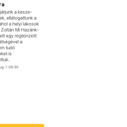
ra
árjunk a kesze-
k, ellátogattunk a
ahol a helyi lakosok
 Zoltán Mi Hazánk-
lett egy rögtönzött
ítségével a
em tudó
eket is
ttuk.
ug. 1. 09:30