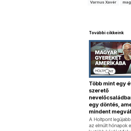
Varnus Xavér
mag
További cikkeink
Több mint egy é
szerető
nevelőcsaládba
egy döntés, am
mindent megvál
A Holtpont legújab
az elmúlt hónapok e