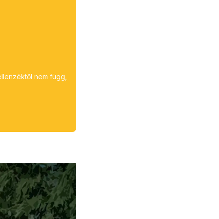
ellenzéktől nem függ,