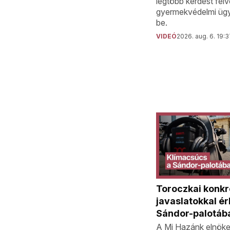
legtöbb kérdést fel
gyermekvédelmi ügy
be.
VIDEÓ
2026. aug. 6. 19:
Toroczkai konkr
javaslatokkal ér
Sándor-palotáb
A Mi Hazánk elnök