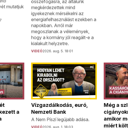
vető
összefogásra, az általunk
ét mutatjuk
megkérdezettek mind
igyekeznek mérsékelni az
energiafelhasználást ezekben a
37
napokban. Arról már
megoszlanak a vélemények,
hogy a kormány jól reagált-e a
kialakult helyzetre.
VIDEÓ
2026. aug. 5. 18:01
ét
Vízgazdálkodás, euró,
Még a szl
kezett a
Nemzeti Bank
cigányokn
a
amikor m
A Nem Píszí legújabb adása.
miért köl
e
VIDEÓ
2026. aug. 1. 18:03