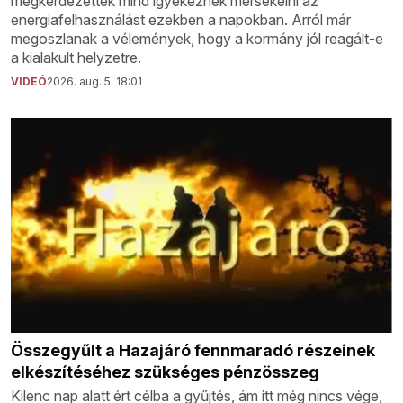
megkérdezettek mind igyekeznek mérsékelni az
energiafelhasználást ezekben a napokban. Arról már
megoszlanak a vélemények, hogy a kormány jól reagált-e
a kialakult helyzetre.
VIDEÓ
2026. aug. 5. 18:01
Összegyűlt a Hazajáró fennmaradó részeinek
elkészítéséhez szükséges pénzösszeg
Kilenc nap alatt ért célba a gyűjtés, ám itt még nincs vége,