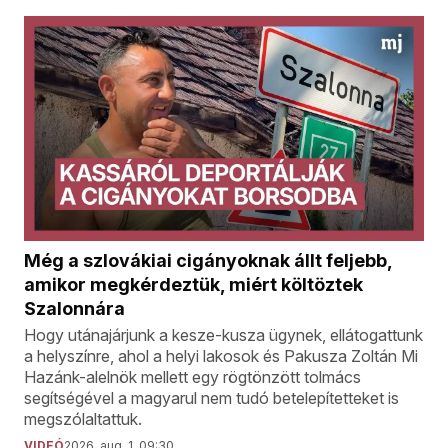
Még a szlovákiai cigányoknak állt feljebb,
amikor megkérdeztük, miért költöztek
Szalonnára
Hogy utánajárjunk a kesze-kusza ügynek, ellátogattunk
a helyszínre, ahol a helyi lakosok és Pakusza Zoltán Mi
Hazánk-alelnök mellett egy rögtönzött tolmács
segítségével a magyarul nem tudó betelepítetteket is
megszólaltattuk.
VIDEÓ
2026. aug. 1. 09:30