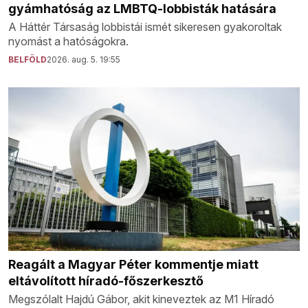
gyámhatóság az LMBTQ-lobbisták hatására
A Háttér Társaság lobbistái ismét sikeresen gyakoroltak
nyomást a hatóságokra.
BELFÖLD
2026. aug. 5. 19:55
Reagált a Magyar Péter kommentje miatt
eltávolított híradó-főszerkesztő
Megszólalt Hajdú Gábor, akit kineveztek az M1 Híradó