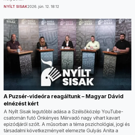
NYÍLT SISAK
2026. jún. 12. 18:12
A Puzsér-videóra reagáltunk – Magyar Dávid
elnézést kért
A Nyílt Sisak legutóbbi adása a Szélsőközép YouTube-
csatornán futó Önkényes Mérvadó nagy vihart kavart
epizódjáról szólt. A műsorban a téma pszichológiai, jogi és
társadalmi következményeit elemezte Gulyás Anita a