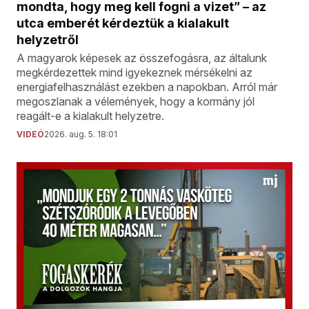
mondta, hogy meg kell fogni a vizet” – az
utca emberét kérdeztük a kialakult
helyzetről
A magyarok képesek az összefogásra, az általunk
megkérdezettek mind igyekeznek mérsékelni az
energiafelhasználást ezekben a napokban. Arról már
megoszlanak a vélemények, hogy a kormány jól
reagált-e a kialakult helyzetre.
VIDEÓ
2026. aug. 5. 18:01