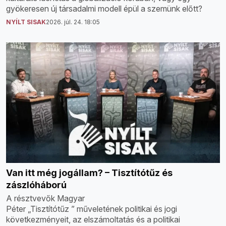
gyökeresen új társadalmi modell épül a szemünk előtt?
NYÍLT SISAK
2026. júl. 24. 18:05
Van itt még jogállam? – Tisztítótűz és
zászlóháború
A résztvevők Magyar
Péter „Tisztítótűz ” műveletének politikai és jogi
következményeit, az elszámoltatás és a politikai