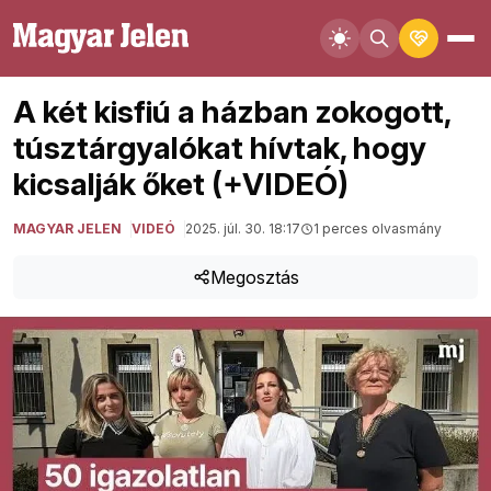
A két kisfiú a házban zokogott,
túsztárgyalókat hívtak, hogy
kicsalják őket (+VIDEÓ)
MAGYAR JELEN
VIDEÓ
2025. júl. 30. 18:17
1 perces olvasmány
Megosztás