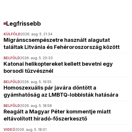
Legfrissebb
KÜLFÖLD
2026. aug. 5. 21:34
Migránscsempészetre használt alagutat
találtak Litvánia és Fehéroroszország között
BELFÖLD
2026. aug. 5. 20:33
Katonai helikoptereket kellett bevetni egy
borsodi tűzvésznél
BELFÖLD
2026. aug. 5. 19:55
Homoszexuális pár javára döntött a
gyámhatóság az LMBTQ-lobbisták hatására
BELFÖLD
2026. aug. 5. 18:58
Reagált a Magyar Péter kommentje miatt
eltávolított híradó-főszerkesztő
VIDEÓ
2026. aug. 5. 18:01