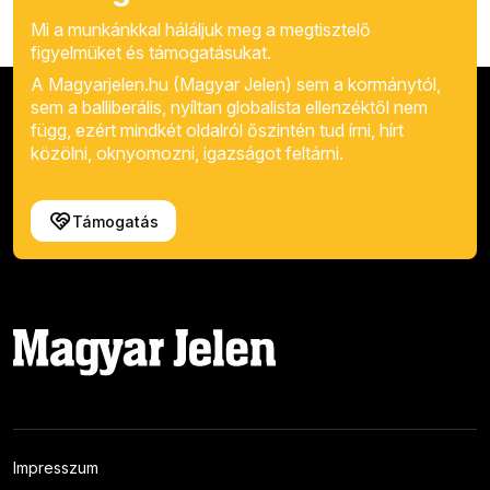
Mi a munkánkkal háláljuk meg a megtisztelő
figyelmüket és támogatásukat.
A Magyarjelen.hu (Magyar Jelen) sem a kormánytól,
sem a balliberális, nyíltan globalista ellenzéktől nem
függ, ezért mindkét oldalról őszintén tud írni, hírt
közölni, oknyomozni, igazságot feltárni.
Támogatás
Impresszum