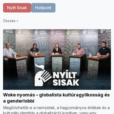
Nyílt Sisak
Holtpont
Összes
Woke nyomás – globalista kultúragyilkosság és
a genderlobbi
Megőrizhetők-e a nemzetek, a hagyományos értékek és a
kulturális identitás a globalizáció korában, vagy egy