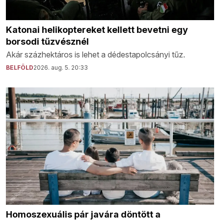
Katonai helikoptereket kellett bevetni egy
borsodi tűzvésznél
Akár százhektáros is lehet a dédestapolcsányi tűz.
BELFÖLD
2026. aug. 5. 20:33
Homoszexuális pár javára döntött a