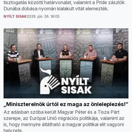
tisztogatás közötti határvonalat, valamint a Pride zászlók
Dunába dobása nyomán kialakult vitát elemezték.
NYÍLT SISAK
2026. jún. 26. 18:05
„Miniszterelnök úrtól ez maga az önleleplezés!”
Az adásban szóba került Magyar Péter és a Tisza Párt
szerepe, az Európai Unió migrációs politikája, valamint az
is, hogy mennyire átlátható a magyar politikai elit vagyoni
helyzete.