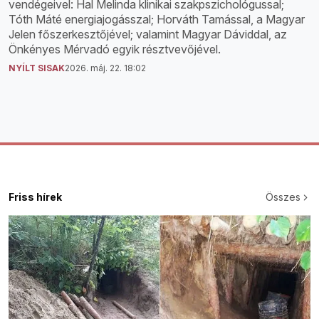
vendégeivel: Hal Melinda klinikai szakpszichológussal;
Tóth Máté energiajogásszal; Horváth Tamással, a Magyar
Jelen főszerkesztőjével; valamint Magyar Dáviddal, az
Önkényes Mérvadó egyik résztvevőjével.
NYÍLT SISAK
2026. máj. 22. 18:02
Friss hírek
Összes