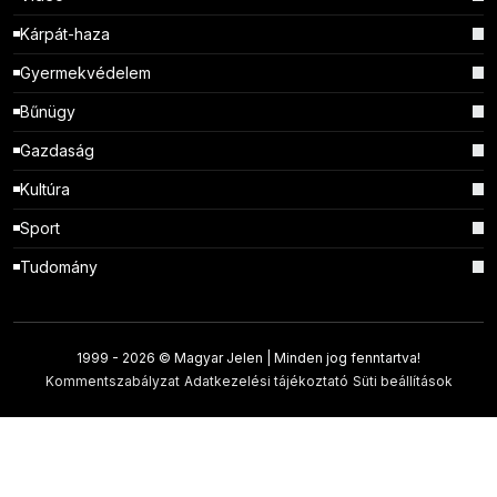
Kárpát-haza
Gyermekvédelem
Bűnügy
Gazdaság
Kultúra
Sport
Tudomány
1999 -
2026 © Magyar Jelen | Minden jog fenntartva!
Kommentszabályzat
Adatkezelési tájékoztató
Süti beállítások