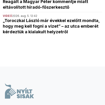
Reagált a Magyar Péter kommentje miatt
eltávolított híradó-főszerkesztő
VIDEÓ
2026. aug. 5. 12:42
„Toroczkai László már évekkel ezelőtt mondta,
hogy meg kell fogni a vizet” – az utca emberét
kérdeztük a kialakult helyzetről