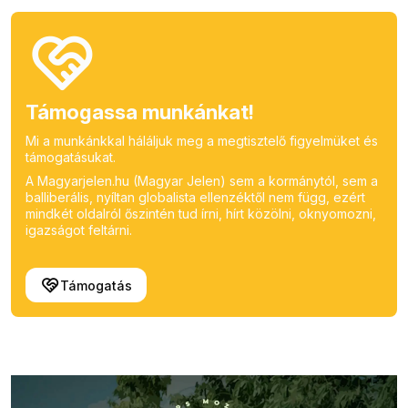
Támogassa munkánkat!
Mi a munkánkkal háláljuk meg a megtisztelő figyelmüket és
támogatásukat.
A Magyarjelen.hu (Magyar Jelen) sem a kormánytól, sem a
balliberális, nyíltan globalista ellenzéktől nem függ, ezért
mindkét oldalról őszintén tud írni, hírt közölni, oknyomozni,
igazságot feltárni.
Támogatás