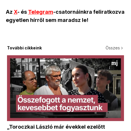
Az
X
- és
Telegram
-csatornáinkra feliratkozva
egyetlen hírről sem maradsz le!
További cikkeink
Összes
„Toroczkai László már évekkel ezelőtt