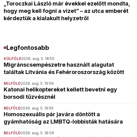
„Toroczkai László már évekkel ezelőtt mondta,
hogy meg kell fogni a vizet” – az utca emberét
kérdeztük a kialakult helyzetről
Legfontosabb
KÜLFÖLD
2026. aug. 5. 18:50
Migránscsempészetre használt alagutat
találtak Litvánia és Fehéroroszország között
BELFÖLD
2026. aug. 5. 19:59
Katonai helikoptereket kellett bevetni egy
borsodi tűzvésznél
BELFÖLD
2026. aug. 5. 16:55
Homoszexuális pár javára döntött a
gyámhatóság az LMBTQ-lobbisták hatására
BELFÖLD
2026. aug. 5. 18:09