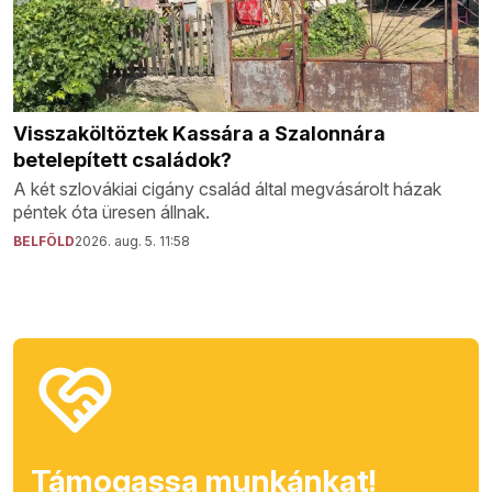
Visszaköltöztek Kassára a Szalonnára
betelepített családok?
A két szlovákiai cigány család által megvásárolt házak
péntek óta üresen állnak.
BELFÖLD
2026. aug. 5. 11:58
Támogassa munkánkat!