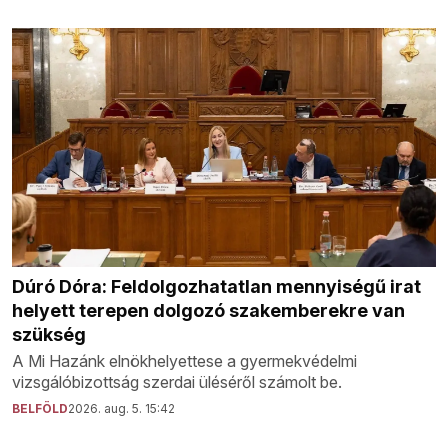
Dúró Dóra: Feldolgozhatatlan mennyiségű irat
helyett terepen dolgozó szakemberekre van
szükség
A Mi Hazánk elnökhelyettese a gyermekvédelmi
vizsgálóbizottság szerdai üléséről számolt be.
BELFÖLD
2026. aug. 5. 15:42