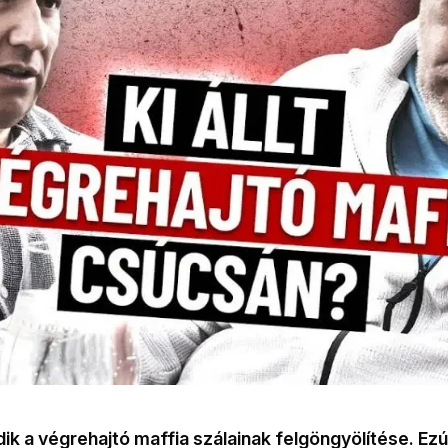
ik a végrehajtó maffia szálainak felgöngyölítése. Ezú