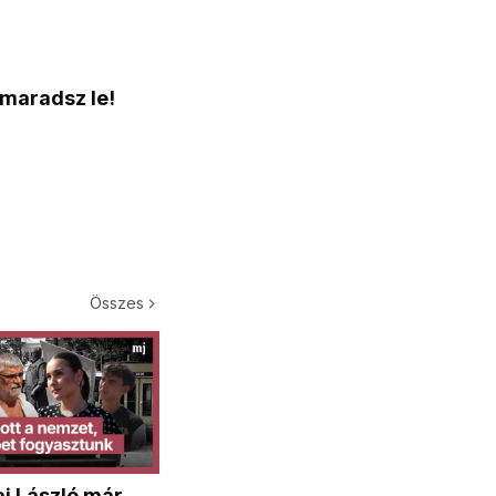
 maradsz le!
Összes
i László már