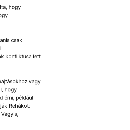
dta, hogy
hogy
yanis csak
l
k konfliktusa lett
ehajtásokhoz vagy
ól, hogy
 érni, például
lják Rehákot:
 Vagyis,