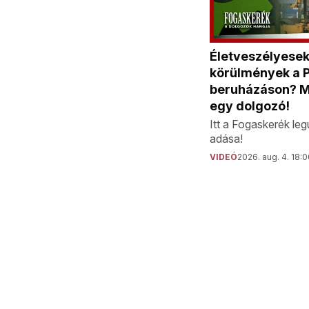
Életveszélyese
körülmények a Pa
beruházáson? M
egy dolgozó!
Itt a Fogaskerék leg
adása!
VIDEÓ
2026. aug. 4. 18: