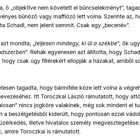
tta, ő „objektíve nem követett el bűncselekményt”, taga
ényes bűnöző vagy maffiózó lett volna. Szerinte az, 
a Schadl, nem jelent semmit. Csak egy „becenév”.
 azt mondta, „
teljesen mindegy, ki ül a székbe
”, ők ug
ndszerben
”. Rehák egyenesen azt állította, hogy Schad
ogy csak úgy fillérekért ellopják a házakat, amiből so
.
esen tagadta, hogy bármiféle köze lett volna a végr
nevezéséhez. Itt Toroczkai László rámutatott, hogy att
alosan” nincs jogköre valakinek, még sok mindent el tud
án a beszélgetésből kiderült, hogy pontosan ezzel vádo
 üzérkedés, illetve hivatalos személy megvesztegetése.
k, amire Toroczkai is rámutatott.