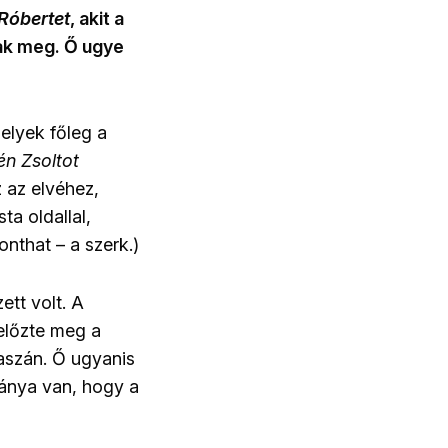
Róbertet
, akit a
tak meg. Ő ugye
elyek főleg a
n Zsoltot
 az elvéhez,
ta oldallal,
ronthat
–
a szerk.)
ett volt. A
előzte meg a
raszán. Ő ugyanis
ránya van, hogy a