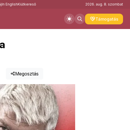
j
In English
Kiútkereső
2026. aug. 8. szombat
Támogatás
 a
Megosztás