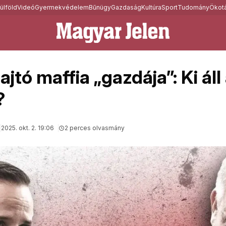
ülföld
Videó
Gyermekvédelem
Bűnügy
Gazdaság
Kultúra
Sport
Tudomány
Ökotá
jtó maffia „gazdája”: Ki áll
?
2025. okt. 2. 19:06
2 perces olvasmány