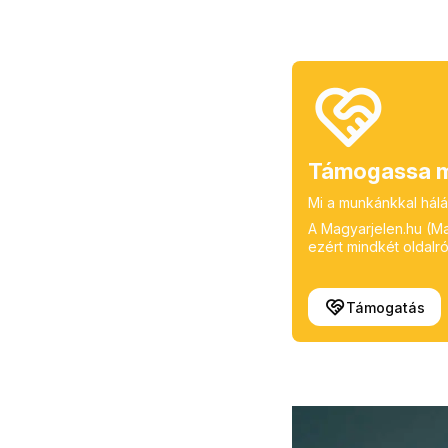
Támogassa m
Mi a munkánkkal hálá
A Magyarjelen.hu (Mag
ezért mindkét oldalról
Támogatás