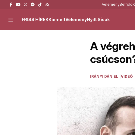
Vélemény
Belföld
K
FRISS HÍREK
Kiemelt
Vélemény
Nyílt Sisak
A végreha
csúcson
IRÁNYI DÁNIEL
VIDEÓ