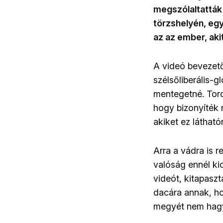
megszólaltatták
törzshelyén, eg
az az ember, ak
A videó bevezető
szélsőliberális-gl
mentegetné. Toro
hogy bizonyíték n
akiket ez láthat
Arra a vádra is r
valóság ennél ki
videót, kitapaszt
dacára annak, ho
megyét nem hagy