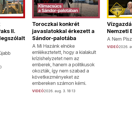
k
Toroczkai konkrét
Vízgazdál
ks II.
javaslatokkal érkezett a
Nemzeti 
egszólalt
Sándor-palotába
A Nem Píszí
A Mi Hazánk elnöke
VIDEÓ
2026. au
emlékeztetett, hogy a kialakult
újabb
krízishelyzetet nem az
emberek, hanem a politikusok
00
okozták, így nem szabad a
következményeket az
embereken számon kérni.
VIDEÓ
2026. aug. 3. 18:13