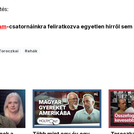
tés:
ram
-csatornáinkra feliratkozva egyetlen hírről sem
Toroczkai
Rehák
nek a
Több mint egy év egy
„Toroczka