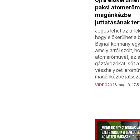
paksi atomerő
magánkézbe
juttatásának ter
Jogos lehet az a fél
hogy előkerülhet a ba
Bajnai-kormány egyk
amely arról szólt, h
atomerőművet, az á
gáztározókat, sőt a
vészhelyzeti erőműv
magánkézbe játsszá
VIDEÓ
2026. aug. 8. 17:5