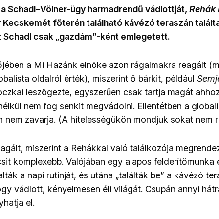
 a Schadl
–
Völner-ügy harmadrendű vádlottját,
Rehák 
y Kecskemét főterén található kávézó teraszán talál
it Schadl csak „gazdám”-ként emlegetett.
jében a Mi Hazánk elnöke azon rágalmakra reagált (m
obalista oldalról érték), miszerint ő bárkit, például
Semjé
czkai leszögezte, egyszerűen csak tartja magát ahhoz
élkül nem fog senkit megvádolni. Ellentétben a globalis
ón nem zavarja. (A hitelességükön mondjuk sokat nem 
eagált, miszerint a Rehákkal való találkozója megrendez
csit komplexebb. Valójában egy alapos felderítőmunka 
alták a napi rutinját, és utána „találták be” a kávézó te
gy vádlott, kényelmesen éli világát. Csupán annyi hát
hatja el.