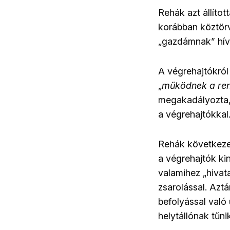
Rehák azt állíto
korábban köztörv
„gazdámnak” hívt
A végrehajtókról
„
működnek a re
megakadályozta, h
a végrehajtókkal
Rehák következet
a végrehajtók ki
valamihez „hivat
zsarolással. Azt
befolyással való
helytállónak tűni