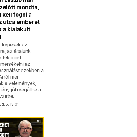
zelőtt mondta,
kell fogni a
az utca emberét
 a kialakult
l
 képesek az
a, az általunk
ttek mind
mérsékelni az
asználást ezekben a
rról már
k a vélemények,
ány jól reagált-e a
lyzetre.
g. 5. 18:01