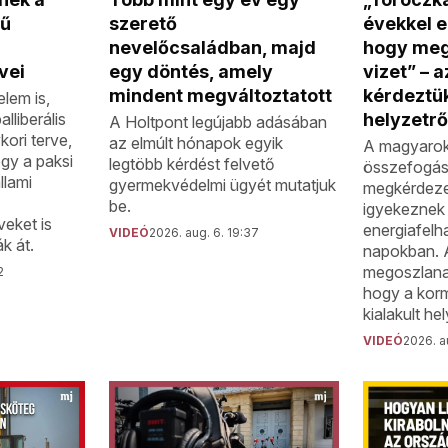
mű
szerető
évekkel e
nevelőcsaládban, majd
hogy meg 
vei
egy döntés, amely
vizet” – 
mindent megváltoztatott
kérdeztük
elem is,
lliberális
helyzetrő
A Holtpont legújabb adásában
ori terve,
az elmúlt hónapok egyik
A magyarok
ogy a paksi
legtöbb kérdést felvető
összefogásr
llami
gyermekvédelmi ügyét mutatjuk
megkérdeze
be.
igyekeznek 
eket is
energiafelh
VIDEÓ
2026. aug. 6. 19:37
k át.
napokban. A
megoszlana
2
hogy a korm
kialakult he
VIDEÓ
2026. au