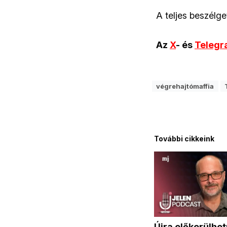
A teljes beszélge
Az
X
- és
Teleg
végrehajtómaffia
További cikkeink
Újra előkerülhet