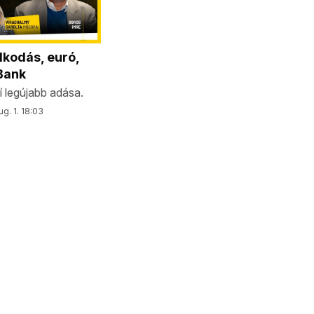
kodás, euró,
Bank
 legújabb adása.
g. 1. 18:03