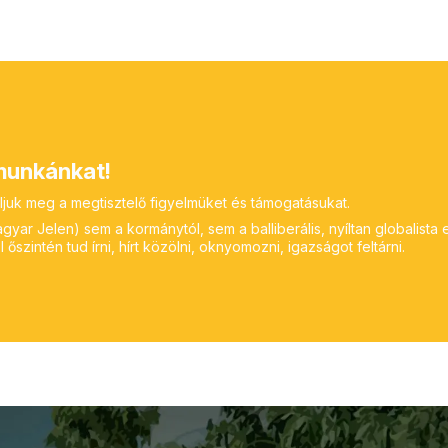
unkánkat!
ljuk meg a megtisztelő figyelmüket és támogatásukat.
yar Jelen) sem a kormánytól, sem a balliberális, nyíltan globalista 
 őszintén tud írni, hírt közölni, oknyomozni, igazságot feltárni.