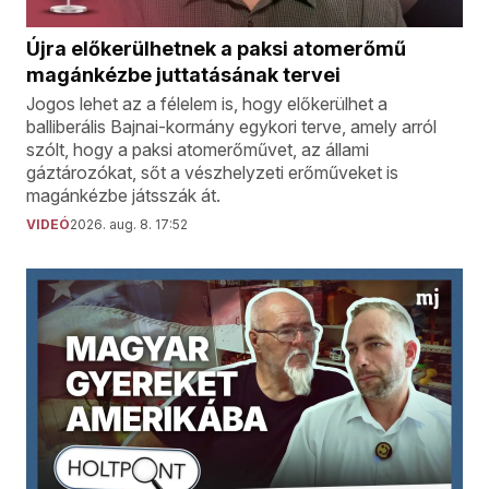
Újra előkerülhetnek a paksi atomerőmű
magánkézbe juttatásának tervei
Jogos lehet az a félelem is, hogy előkerülhet a
balliberális Bajnai-kormány egykori terve, amely arról
szólt, hogy a paksi atomerőművet, az állami
gáztározókat, sőt a vészhelyzeti erőműveket is
magánkézbe játsszák át.
VIDEÓ
2026. aug. 8. 17:52