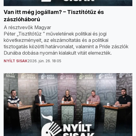
Van itt még jogállam? – Tisztítótűz és
zászlóháború
A résztvevők Magyar
Péter „Tisztítótűz ” műveletének politikai és jogi
következményeit, az elszámoltatás és a politikai
tisztogatás közötti határvonalat, valamint a Pride zászlók
Dunába dobása nyomán kialakult vitát elemezték.
NYÍLT SISAK
2026. jún. 26. 18:05