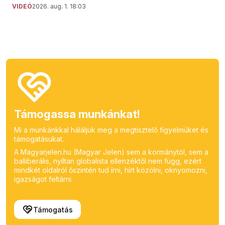
VIDEÓ
2026. aug. 1. 18:03
Támogassa munkánkat!
Mi a munkánkkal háláljuk meg a megtisztelő figyelmüket és
támogatásukat.
A Magyarjelen.hu (Magyar Jelen) sem a kormánytól, sem a
balliberális, nyíltan globalista ellenzéktől nem függ, ezért
mindkét oldalról őszintén tud írni, hírt közölni, oknyomozni,
igazságot feltárni.
Támogatás