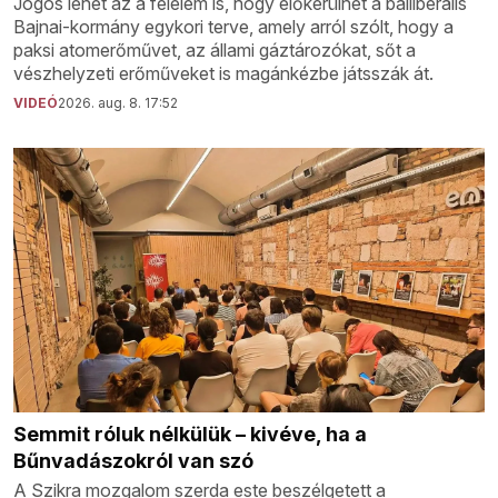
Jogos lehet az a félelem is, hogy előkerülhet a balliberális
Bajnai-kormány egykori terve, amely arról szólt, hogy a
paksi atomerőművet, az állami gáztározókat, sőt a
vészhelyzeti erőműveket is magánkézbe játsszák át.
VIDEÓ
2026. aug. 8. 17:52
Semmit róluk nélkülük – kivéve, ha a
Bűnvadászokról van szó
A Szikra mozgalom szerda este beszélgetett a