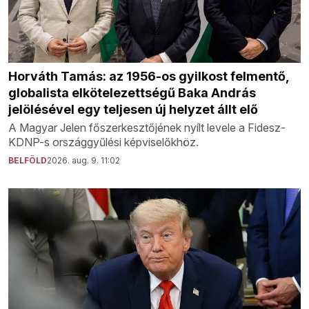
Horváth Tamás: az 1956-os gyilkost felmentő,
globalista elkötelezettségű Baka András
jelölésével egy teljesen új helyzet állt elő
A Magyar Jelen főszerkesztőjének nyílt levele a Fidesz-
KDNP-s országgyűlési képviselőkhöz.
BELFÖLD
2026. aug. 9. 11:02