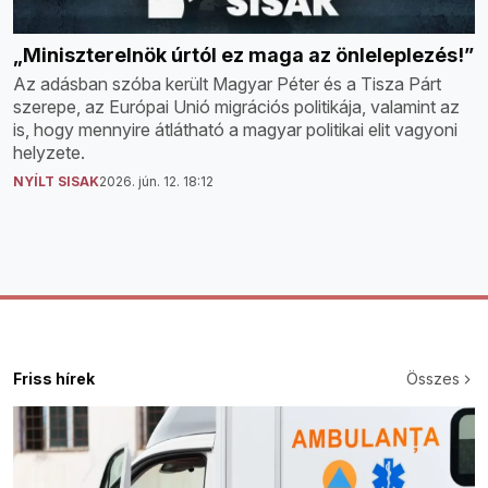
„Miniszterelnök úrtól ez maga az önleleplezés!”
Az adásban szóba került Magyar Péter és a Tisza Párt
szerepe, az Európai Unió migrációs politikája, valamint az
is, hogy mennyire átlátható a magyar politikai elit vagyoni
helyzete.
NYÍLT SISAK
2026. jún. 12. 18:12
Friss hírek
Összes