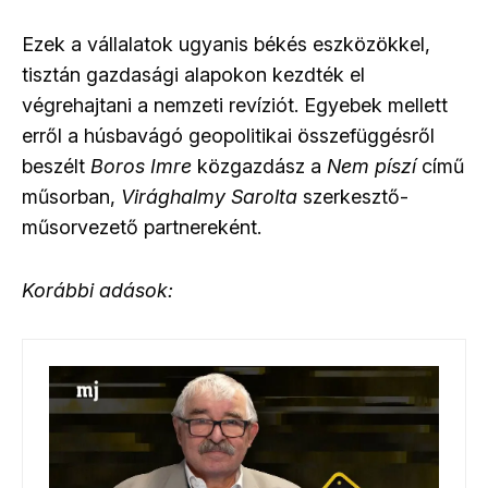
Ezek a vállalatok ugyanis békés eszközökkel,
tisztán gazdasági alapokon kezdték el
végrehajtani a nemzeti revíziót. Egyebek mellett
erről a húsbavágó geopolitikai összefüggésről
beszélt
Boros Imre
közgazdász a
Nem píszí
című
műsorban,
Virághalmy Sarolta
szerkesztő-
műsorvezető partnereként.
Korábbi adások: