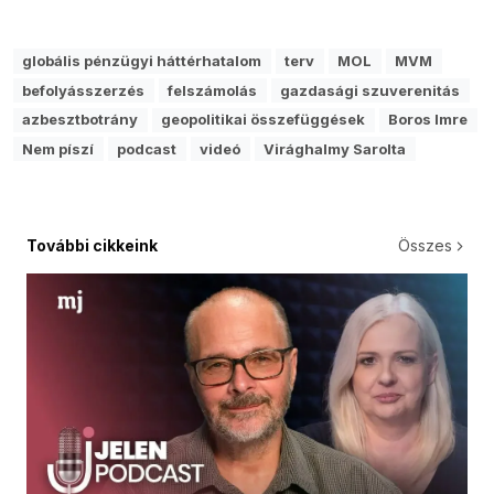
globális pénzügyi háttérhatalom
terv
MOL
MVM
befolyásszerzés
felszámolás
gazdasági szuverenitás
azbesztbotrány
geopolitikai összefüggések
Boros Imre
Nem píszí
podcast
videó
Virághalmy Sarolta
További cikkeink
Összes