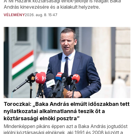
A Mi Hazánk köztársasági elnök-jelöltje is reagált Baka
András kinevezésére és a kialakult helyzetre.
VÉLEMÉNY
2026. aug. 8. 15:47
Toroczkai: „Baka András elmúlt időszakban tett
nyilatkozatai alkalmatlanná teszik őt a
köztársasági elnöki posztra”
Mindenképpen pikáns éppen azt a Baka András jogtudóst
jelölni köztársasági elnöknek, aki 1991 és 2008 között a