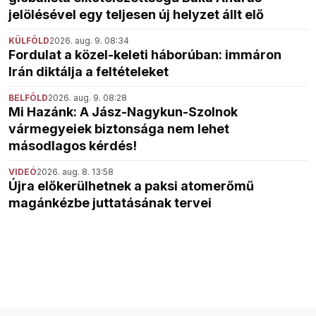
jelölésével egy teljesen új helyzet állt elő
KÜLFÖLD
2026. aug. 9. 08:34
Fordulat a közel-keleti háborúban: immáron
Irán diktálja a feltételeket
BELFÖLD
2026. aug. 9. 08:28
Mi Hazánk: A Jász-Nagykun-Szolnok
vármegyeiek biztonsága nem lehet
másodlagos kérdés!
VIDEÓ
2026. aug. 8. 13:58
Újra előkerülhetnek a paksi atomerőmű
magánkézbe juttatásának tervei