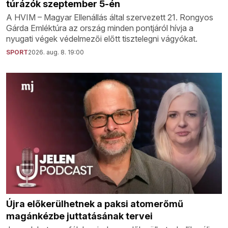
túrázók szeptember 5-én
A HVIM – Magyar Ellenállás által szervezett 21. Rongyos
Gárda Emléktúra az ország minden pontjáról hívja a
nyugati végek védelmezői előtt tisztelegni vágyókat.
SPORT
2026. aug. 8. 19:00
Újra előkerülhetnek a paksi atomerőmű
magánkézbe juttatásának tervei