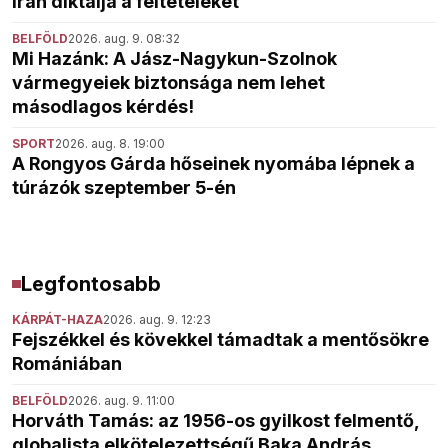
Irán diktálja a feltételeket
BELFÖLD
2026. aug. 9. 08:32
Mi Hazánk: A Jász-Nagykun-Szolnok
vármegyeiek biztonsága nem lehet
másodlagos kérdés!
SPORT
2026. aug. 8. 19:00
A Rongyos Gárda hőseinek nyomába lépnek a
túrázók szeptember 5-én
Legfontosabb
KÁRPÁT-HAZA
2026. aug. 9. 12:23
Fejszékkel és kövekkel támadtak a mentősökre
Romániában
BELFÖLD
2026. aug. 9. 11:00
Horváth Tamás: az 1956-os gyilkost felmentő,
globalista elkötelezettségű Baka András