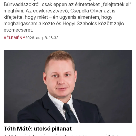
Bűnvadászokról, csak éppen az érintetteket „felejtették el”
meghívni. Az egyik résztvevő, Csepella Olivér azt is
kifejtette, hogy miért – én ugyanis elmentem, hogy
meghallgassam a közte és Hegyi Szabolcs között zajló
eszmecserét.
VÉLEMÉNY
2026. aug. 8. 16:33
Tóth Máté: utolsó pillanat