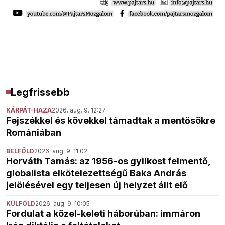
Legfrissebb
KÁRPÁT-HAZA
2026. aug. 9. 12:27
Fejszékkel és kövekkel támadtak a mentősökre
Romániában
BELFÖLD
2026. aug. 9. 11:02
Horváth Tamás: az 1956-os gyilkost felmentő,
globalista elkötelezettségű Baka András
jelölésével egy teljesen új helyzet állt elő
KÜLFÖLD
2026. aug. 9. 10:05
Fordulat a közel-keleti háborúban: immáron