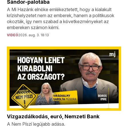
Sándor-palotába
A Mi Hazánk elnöke emlékeztetett, hogy a kialakult
krízishelyzetet nem az emberek, hanem a politikusok
okozták, így nem szabad a következményeket az
embereken számon kérni.
VIDEÓ
2026. aug. 3. 18:13
Vízgazdálkodás, euró, Nemzeti Bank
A Nem Píszí legújabb adása.