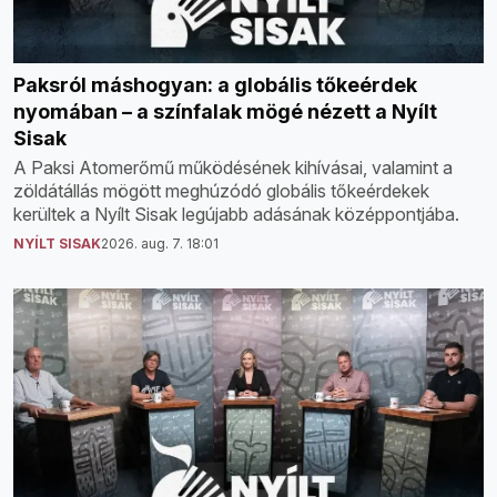
Paksról máshogyan: a globális tőkeérdek
nyomában – a színfalak mögé nézett a Nyílt
Sisak
A Paksi Atomerőmű működésének kihívásai, valamint a
zöldátállás mögött meghúzódó globális tőkeérdekek
kerültek a Nyílt Sisak legújabb adásának középpontjába.
NYÍLT SISAK
2026. aug. 7. 18:01