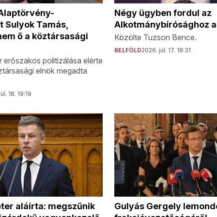
 Alaptörvény-
Négy ügyben fordul az
t Sulyok Tamás,
Alkotmánybírósághoz a
nem ő a köztársasági
Közölte Tuzson Bence.
BELFÖLD
2026. júl. 17. 18:31
 erőszakos politizálása elérte
öztársasági elnök megadta
úl. 18. 19:19
er aláírta: megszűnik
Gulyás Gergely lemondo