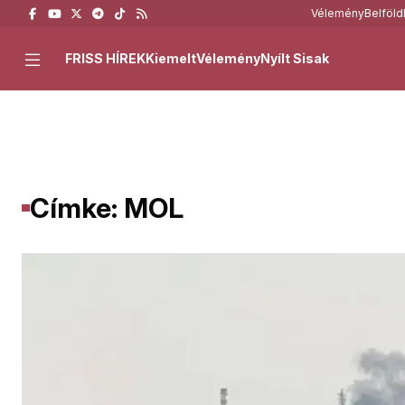
Vélemény
Belföld
FRISS HÍREK
Kiemelt
Vélemény
Nyílt Sisak
Címke: MOL