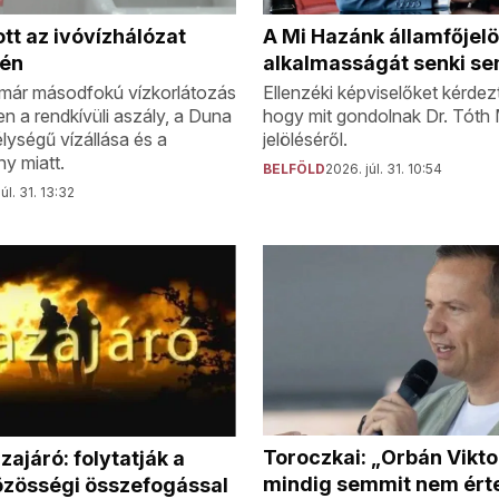
A Mi Hazánk államfőjelö
t az ivóvízhálózat
alkalmasságát senki sem
rén
Ellenzéki képviselőket kérdezt
 már másodfokú vízkorlátozás
hogy mit gondolnak Dr. Tóth
n a rendkívüli aszály, a Duna
jelöléséről.
lységű vízállása és a
y miatt.
BELFÖLD
2026. júl. 31. 10:54
úl. 31. 13:32
Toroczkai: „Orbán Vikt
zajáró: folytatják a
mindig semmit nem ért
özösségi összefogással