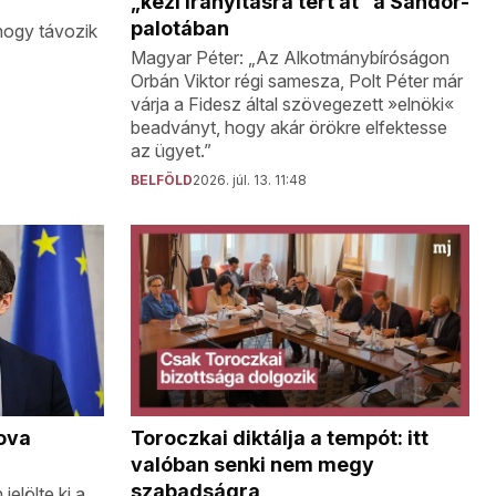
„kézi irányításra tért át” a Sándor-
palotában
 hogy távozik
Magyar Péter: „Az Alkotmánybíróságon
Orbán Viktor régi samesza, Polt Péter már
várja a Fidesz által szövegezett »elnöki«
beadványt, hogy akár örökre elfektesse
az ügyet.”
BELFÖLD
2026. júl. 13. 11:48
dova
Toroczkai diktálja a tempót: itt
valóban senki nem megy
szabadságra
elölte ki a