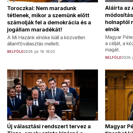
Aláírta az
Toroczkai: Nem maradunk
módosítás
tétlenek, mikor a szemünk előtt
holnaptól 
számolják fel a demokrácia és a
elnök
jogállam maradékát!
Magyar Péter
A Mi Hazánk elnöke kiáll a közvetlen
a célját, a k
államfőválasztás mellett.
magát.
BELFÖLD
2026. júl. 19. 16:02
BELFÖLD
2026. j
Új választási rendszert tervez a
Magyar Pét