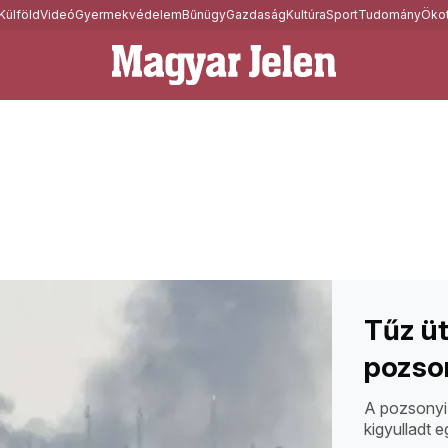
Külföld
Videó
Gyermekvédelem
Bűnügy
Gazdaság
Kultúra
Sport
Tudomány
Ökot
Tűz üt
pozson
A pozsonyi 
kigyulladt 