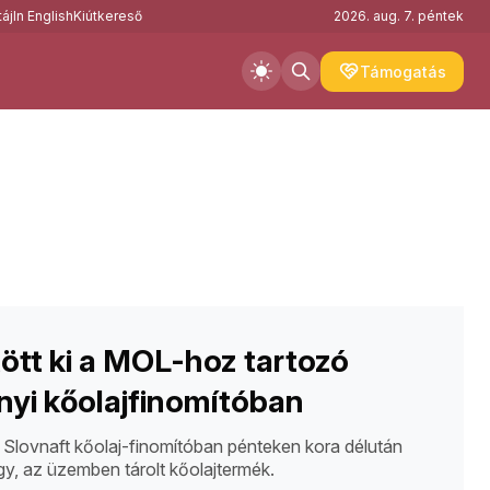
áj
In English
Kiútkereső
2026. aug. 7. péntek
Támogatás
ött ki a MOL-hoz tartozó
yi kőolajfinomítóban
Slovnaft kőolaj-finomítóban pénteken kora délután
egy, az üzemben tárolt kőolajtermék.