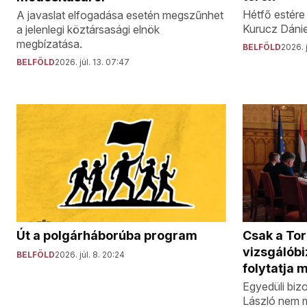
Hétfő estére
A javaslat elfogadása esetén megszűnhet
Kurucz Dánie
a jelenlegi köztársasági elnök
megbízatása.
BELFÖLD
2026. j
BELFÖLD
2026. júl. 13. 07:47
Út a polgárháborúba program
Csak a Tor
vizsgálóbi
BELFÖLD
2026. júl. 8. 20:24
folytatja 
Egyedüli biz
László nem m