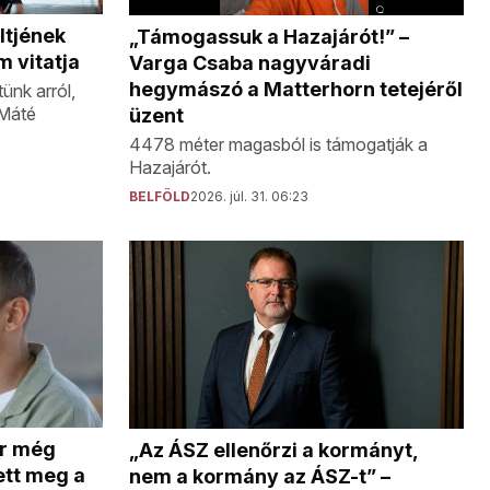
ltjének
„Támogassuk a Hazajárót!” –
 vitatja
Varga Csaba nagyváradi
hegymászó a Matterhorn tetejéről
ünk arról,
 Máté
üzent
4478 méter magasból is támogatják a
Hazajárót.
BELFÖLD
2026. júl. 31. 06:23
or még
„Az ÁSZ ellenőrzi a kormányt,
ett meg a
nem a kormány az ÁSZ-t” –