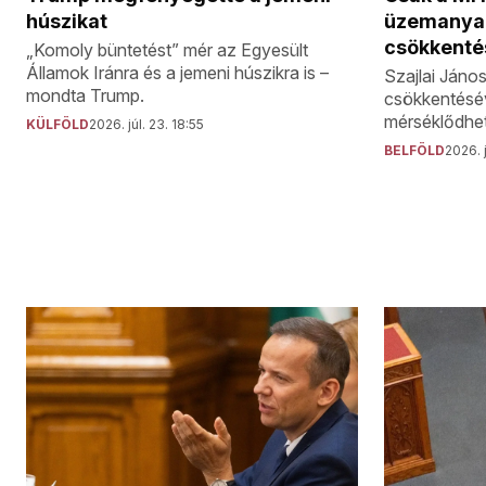
húszikat
üzemanya
csökkenté
„Komoly büntetést” mér az Egyesült
Államok Iránra és a jemeni húszikra is –
Szajlai János
mondta Trump.
csökkentéséve
mérséklődhe
KÜLFÖLD
2026. júl. 23. 18:55
BELFÖLD
2026. j