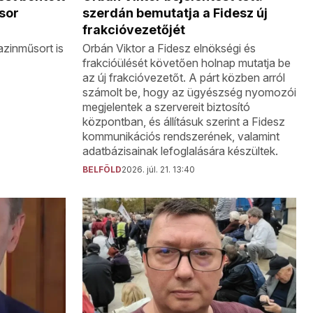
sor
szerdán bemutatja a Fidesz új
frakcióvezetőjét
azinműsort is
Orbán Viktor a Fidesz elnökségi és
frakcióülését követően holnap mutatja be
az új frakcióvezetőt. A párt közben arról
számolt be, hogy az ügyészség nyomozói
megjelentek a szervereit biztosító
központban, és állításuk szerint a Fidesz
kommunikációs rendszerének, valamint
adatbázisainak lefoglalására készültek.
BELFÖLD
2026. júl. 21. 13:40