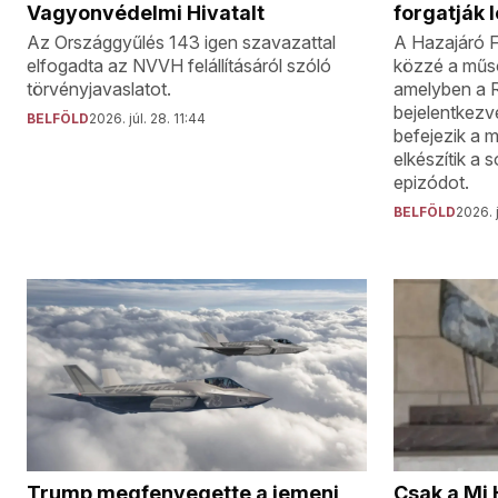
forgatják 
Vagyonvédelmi Hivatalt
A Hazajáró F
Az Országgyűlés 143 igen szavazattal
közzé a műso
elfogadta az NVVH felállításáról szóló
amelyben a 
törvényjavaslatot.
bejelentkezve
BELFÖLD
2026. júl. 28. 11:44
befejezik a 
elkészítik a 
epizódot.
BELFÖLD
2026. j
Trump megfenyegette a jemeni
Csak a Mi 