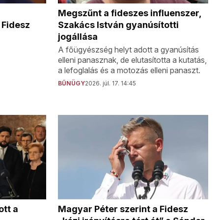
Megszűnt a fideszes influenszer,
Szakács István gyanúsítotti
 Fidesz
jogállása
A főügyészség helyt adott a gyanúsítás
elleni panasznak, de elutasította a kutatás,
a lefoglalás és a motozás elleni panaszt.
BŰNÜGY
2026. júl. 17. 14:45
tt a
Magyar Péter szerint a Fidesz