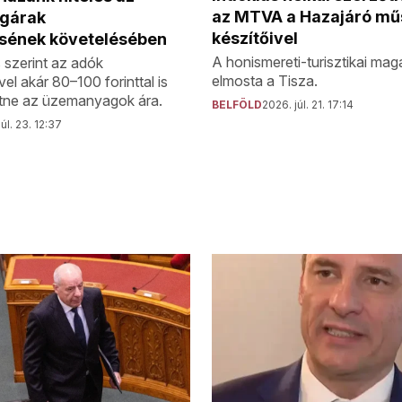
az MTVA a Hazajáró mű
gárak
készítőivel
sének követelésében
A honismereti-turisztikai mag
 szerint az adók
elmosta a Tisza.
l akár 80–100 forinttal is
tne az üzemanyagok ára.
BELFÖLD
2026. júl. 21. 17:14
úl. 23. 12:37