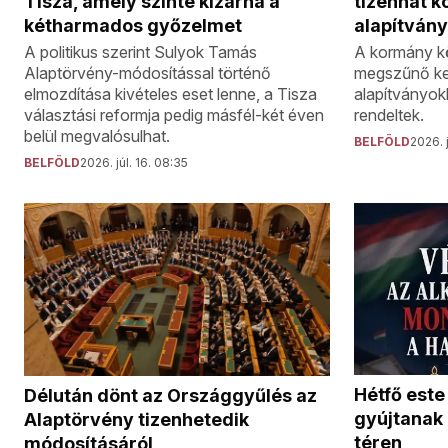
Tisza, amely szinte kizárná a
tizenhat 
kétharmados győzelmet
alapítvány
A politikus szerint Sulyok Tamás
A kormány kö
Alaptörvény-módosítással történő
megszűnő kekv
elmozdítása kivételes eset lenne, a Tisza
alapítványok
választási reformja pedig másfél-két éven
rendeltek.
belül megvalósulhat.
BELFÖLD
2026. j
BELFÖLD
2026. júl. 16. 08:35
Hétfő este
Délután dönt az Országgyűlés az
gyújtanak
Alaptörvény tizenhetedik
téren
módosításáról