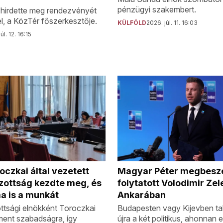
pénzügyi szakembert.
 hirdette meg rendezvényét
l, a KözTér főszerkesztője.
KÜLFÖLD
2026. júl. 11. 16:03
úl. 12. 16:15
oczkai által vezetett
Magyar Péter megbesz
zottság kezdte meg, és
folytatott Volodimir Zel
ma is a munkát
Ankarában
ottsági elnökként Toroczkai
Budapesten vagy Kijevben tal
ent szabadságra, így
újra a két politikus, ahonnan 