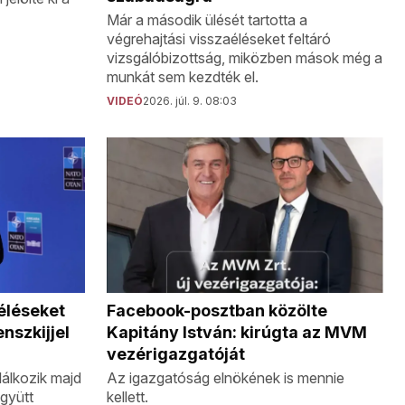
Már a második ülését tartotta a
végrehajtási visszaéléseket feltáró
vizsgálóbizottság, miközben mások még a
munkát sem kezdték el.
VIDEÓ
2026. júl. 9. 08:03
Facebook-posztban közölte
éléseket
Kapitány István: kirúgta az MVM
enszkijjel
vezérigazgatóját
Az igazgatóság elnökének is mennie
álkozik majd
kellett.
együtt