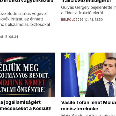
közérdekű vagyonkezelő
frakcióvezetőségéről
Gulyás Gergely bejelentette,
a Fidesz-frakció éléről.
zzétette a július végével
ák listáját, az érintett
BELFÖLD
2026. júl. 13. 13:50
hoz elszámolási biztosokat
úl. 15. 08:34
 a jogállamiságért
Vasile Tofan lehet Mol
 mécseseket a Kossuth
miniszterelnöke
Maia Sandu elnök szombaton j