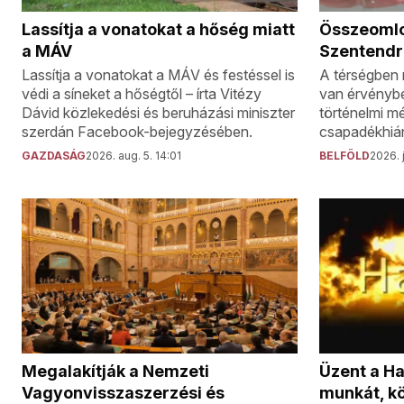
Lassítja a vonatokat a hőség miatt
Összeomlot
a MÁV
Szentend
Lassítja a vonatokat a MÁV és festéssel is
A térségben
védi a síneket a hőségtől – írta Vitézy
van érvénybe
Dávid közlekedési és beruházási miniszter
történelmi mé
szerdán Facebook-bejegyzésében.
csapadékhián
GAZDASÁG
2026. aug. 5. 14:01
BELFÖLD
2026. j
Üzent a Ha
Megalakítják a Nemzeti
munkát, k
Vagyonvisszaszerzési és