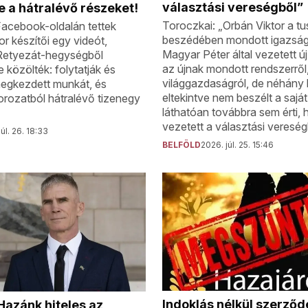
választási vereségből”
le a hátralévő részeket!
Toroczkai: „Orbán Viktor a t
acebook-oldalán tettek
beszédében mondott igazság
r készítői egy videót,
Magyar Péter által vezetett ú
Retyezát-hegységből
az újnak mondott rendszerről
 közölték: folytatják és
világgazdaságról, de néhány k
megkezdett munkát, és
eltekintve nem beszélt a saját 
sorozatból hátralévő tizenegy
láthatóan továbbra sem érti, 
vezetett a választási vereség
úl. 26. 18:33
BELFÖLD
2026. júl. 25. 15:46
Indoklás nélkül szerződ
Hazánk hiteles az