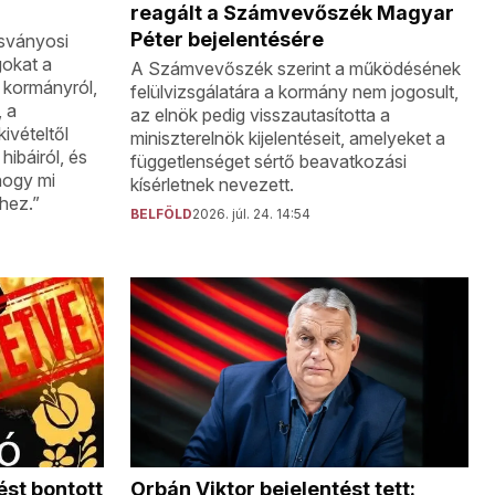
reagált a Számvevőszék Magyar
Péter bejelentésére
usványosi
okat a
A Számvevőszék szerint a működésének
j kormányról,
felülvizsgálatára a kormány nem jogosult,
, a
az elnök pedig visszautasította a
ivételtől
miniszterelnök kijelentéseit, amelyeket a
hibáiról, és
függetlenséget sértő beavatkozási
hogy mi
kísérletnek nevezett.
hez.”
BELFÖLD
2026. júl. 24. 14:54
ést bontott
Orbán Viktor bejelentést tett: