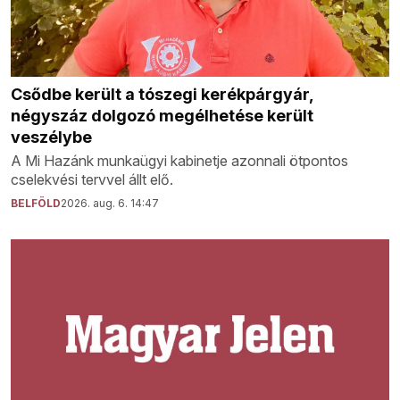
Csődbe került a tószegi kerékpárgyár,
négyszáz dolgozó megélhetése került
veszélybe
A Mi Hazánk munkaügyi kabinetje azonnali ötpontos
cselekvési tervvel állt elő.
BELFÖLD
2026. aug. 6. 14:47