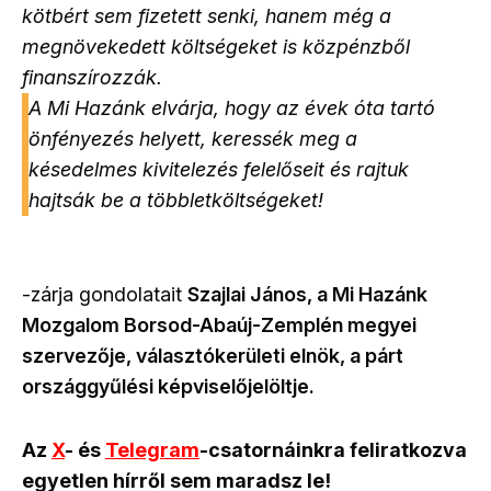
kötbért sem fizetett senki, hanem még a
megnövekedett költségeket is közpénzből
finanszírozzák.
A Mi Hazánk elvárja, hogy az évek óta tartó
önfényezés helyett, keressék meg a
késedelmes kivitelezés felelőseit és rajtuk
hajtsák be a többletköltségeket!
-zárja gondolatait
Szajlai
János, a Mi Hazánk
Mozgalom Borsod-Abaúj-Zemplén megyei
szervezője, választókerületi elnök, a párt
országgyűlési képviselőjelöltje.
Az
X
- és
Telegram
-csatornáinkra feliratkozva
egyetlen hírről sem maradsz le!