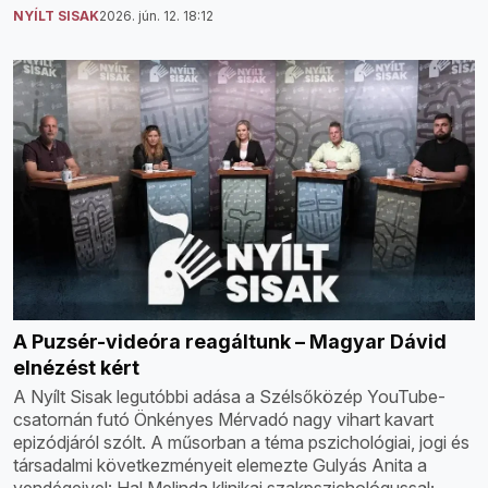
NYÍLT SISAK
2026. jún. 12. 18:12
A Puzsér-videóra reagáltunk – Magyar Dávid
elnézést kért
A Nyílt Sisak legutóbbi adása a Szélsőközép YouTube-
csatornán futó Önkényes Mérvadó nagy vihart kavart
epizódjáról szólt. A műsorban a téma pszichológiai, jogi és
társadalmi következményeit elemezte Gulyás Anita a
vendégeivel: Hal Melinda klinikai szakpszichológussal;