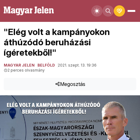
"Elég volt a kampányokon
áthúzódó beruházási
ígéretekből!"
MAGYAR JELEN
BELFÖLD
2021. szept. 13. 19:36
2 perces olvasmány
Megosztás