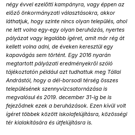
négy évvel ezelőtti kampányra, vagy éppen az
előző önkormányzati választásokra, akkor
láthatjuk, hogy szinte nincs olyan település, ahol
ne lett volna egy-egy olyan beruházás, nyertes
pályázat vagy legalább ígéret, amit már rég át
kellett volna adni, de éveken keresztül egy
kapavágás sem történt. Egy 2016 nyarán
megtartott pályázati eredményekről szóló
tájékoztatón például azt tudhattuk meg Tállai
Andrástól, hogy a dél-borsodi térség összes
településének szennyvízcsatornázása is
megvalósul és 2019. december 31-ig be is
fejeződnek ezek a beruházások. Ezen kívül volt
ígéret többek között iskolafelújításra, közösségi
tér kialakítására és útfelújításra is.