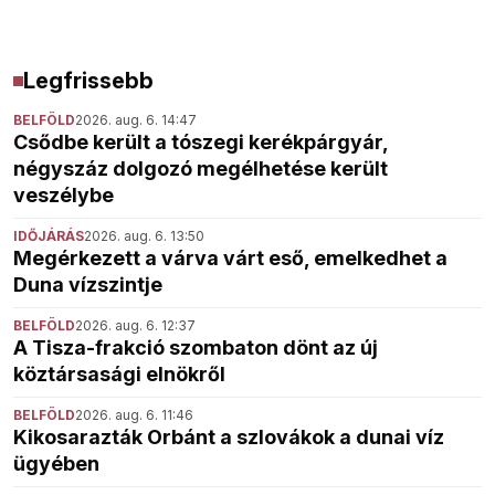
Legfrissebb
BELFÖLD
2026. aug. 6. 14:47
Csődbe került a tószegi kerékpárgyár,
négyszáz dolgozó megélhetése került
veszélybe
IDŐJÁRÁS
2026. aug. 6. 13:50
Megérkezett a várva várt eső, emelkedhet a
Duna vízszintje
BELFÖLD
2026. aug. 6. 12:37
A Tisza-frakció szombaton dönt az új
köztársasági elnökről
BELFÖLD
2026. aug. 6. 11:46
Kikosarazták Orbánt a szlovákok a dunai víz
ügyében