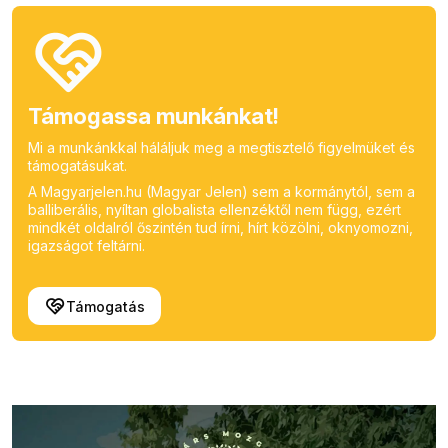
Támogassa munkánkat!
Mi a munkánkkal háláljuk meg a megtisztelő figyelmüket és
támogatásukat.
A Magyarjelen.hu (Magyar Jelen) sem a kormánytól, sem a
balliberális, nyíltan globalista ellenzéktől nem függ, ezért
mindkét oldalról őszintén tud írni, hírt közölni, oknyomozni,
igazságot feltárni.
Támogatás