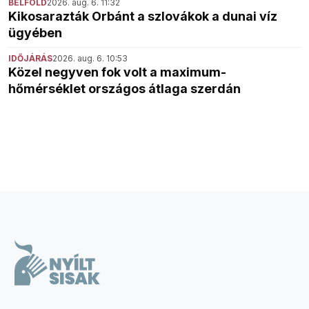
BELFÖLD
2026. aug. 6. 11:32
Kikosarazták Orbánt a szlovákok a dunai víz
ügyében
IDŐJÁRÁS
2026. aug. 6. 10:53
Közel negyven fok volt a maximum-
hőmérséklet országos átlaga szerdán