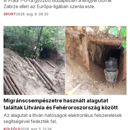
A Fradi 1–0-ra győzött Budapesten a lengyel Górnik
Zabrze ellen az Európa-ligában szerda este.
SPORT
2026. aug. 6. 06:20
Migránscsempészetre használt alagutat
találtak Litvánia és Fehéroroszország között
Az alagutat a litván hatóságok elektronikus felszerelések
segítségével fedezték fel.
KÜLFÖLD
2026. aug. 5. 21:34