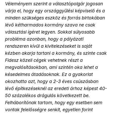
Véleményem szerint a választópolgár jogosan
várja el, hogy egy országgyűlési képviselő és a
minden szükséges eszköz és forrás birtokában
lévő kétharmados kormány szava ne csak
választási ígéret legyen. Sokkal súlyosabb
probléma azonban, hogy a pályázati
rendszeren kívül a kivitelezéseket is saját
kézben akarja tartani a kormány, és szinte csak
Fidesz közeli cégek vehetnek részt a
megvalósításokban, ami szintén oka lehet a
késedelmes átadásoknak. Ez a gyakorlat
okozhatta azt, hogy a 2-3 éves csúszásban
lévő építkezéseknél az eredeti árhoz képest 40-
50 százalékos drágulás következett be.
Felháborítónak tartom, hogy egy esetben sem
vontak felelősségre senkit, egyetlen forint