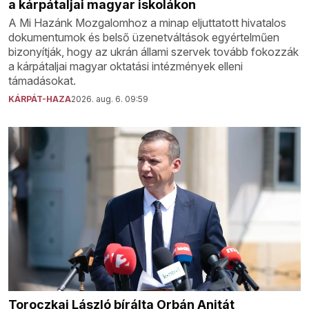
a kárpátaljai magyar iskolákon
A Mi Hazánk Mozgalomhoz a minap eljuttatott hivatalos
dokumentumok és belső üzenetváltások egyértelműen
bizonyítják, hogy az ukrán állami szervek tovább fokozzák
a kárpátaljai magyar oktatási intézmények elleni
támadásokat.
KÁRPÁT-HAZA
2026. aug. 6. 09:59
Toroczkai László bírálta Orbán Anitát