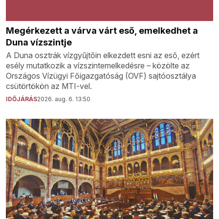
Megérkezett a várva várt eső, emelkedhet a
Duna vízszintje
A Duna osztrák vízgyűjtőin elkezdett esni az eső, ezért
esély mutatkozik a vízszintemelkedésre – közölte az
Országos Vízügyi Főigazgatóság (OVF) sajtóosztálya
csütörtökön az MTI-vel.
IDŐJÁRÁS
2026. aug. 6. 13:50