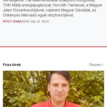
Tóth Máté energiajogásszal; Horváth Tamással, a Magyar
Jelen főszerkesztőjével; valamint Magyar Dáviddal, az
Önkényes Mérvadó egyik résztvevőjével.
NYÍLT SISAK
2026. máj. 22. 18:02
Friss hírek
Összes