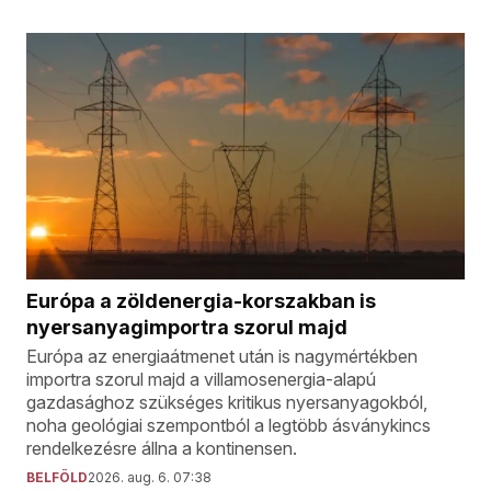
Európa a zöldenergia-korszakban is
nyersanyagimportra szorul majd
Európa az energiaátmenet után is nagymértékben
importra szorul majd a villamosenergia-alapú
gazdasághoz szükséges kritikus nyersanyagokból,
noha geológiai szempontból a legtöbb ásványkincs
rendelkezésre állna a kontinensen.
BELFÖLD
2026. aug. 6. 07:38