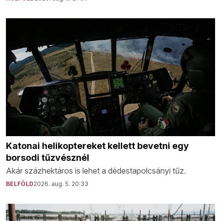
Katonai helikoptereket kellett bevetni egy
borsodi tűzvésznél
Akár százhektáros is lehet a dédestapolcsányi tűz.
BELFÖLD
2026. aug. 5. 20:33