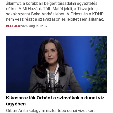
államfőt, a korábban beígért társadalmi egyeztetés
nélkül. A Mi Hazánk Tóth Mátét jelöli, a Tisza jelöltje
sokak szerint Baka András lehet. A Fidesz és a KDNP
nem vesz részt a szavazáson és jelöltet sem állítanak.
BELFÖLD
2026. aug. 6. 12:37
Kikosarazták Orbánt a szlovákok a dunai víz
ügyében
Orbán Anita külügyminiszter több dunai vizet kért