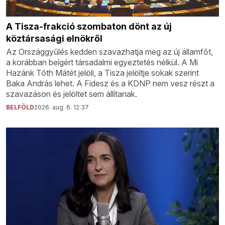
A Tisza-frakció szombaton dönt az új
köztársasági elnökről
Az Országgyűlés kedden szavazhatja meg az új államfőt,
a korábban beígért társadalmi egyeztetés nélkül. A Mi
Hazánk Tóth Mátét jelöli, a Tisza jelöltje sokak szerint
Baka András lehet. A Fidesz és a KDNP nem vesz részt a
szavazáson és jelöltet sem állítanak.
BELFÖLD
2026. aug. 6. 12:37