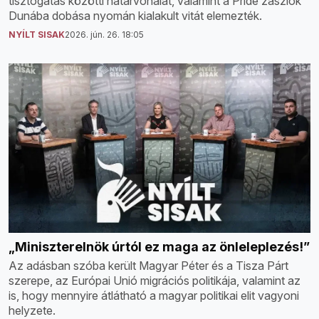
tisztogatás közötti határvonalat, valamint a Pride zászlók
Dunába dobása nyomán kialakult vitát elemezték.
NYÍLT SISAK
2026. jún. 26. 18:05
„Miniszterelnök úrtól ez maga az önleleplezés!”
Az adásban szóba került Magyar Péter és a Tisza Párt
szerepe, az Európai Unió migrációs politikája, valamint az
is, hogy mennyire átlátható a magyar politikai elit vagyoni
helyzete.