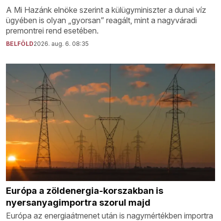
A Mi Hazánk elnöke szerint a külügyminiszter a dunai víz
ügyében is olyan „gyorsan” reagált, mint a nagyváradi
premontrei rend esetében.
BELFÖLD
2026. aug. 6. 08:35
Európa a zöldenergia-korszakban is
nyersanyagimportra szorul majd
Európa az energiaátmenet után is nagymértékben importra