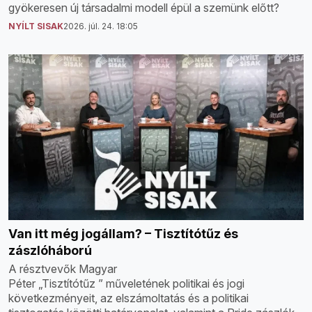
gyökeresen új társadalmi modell épül a szemünk előtt?
NYÍLT SISAK
2026. júl. 24. 18:05
Van itt még jogállam? – Tisztítótűz és
zászlóháború
A résztvevők Magyar
Péter „Tisztítótűz ” műveletének politikai és jogi
következményeit, az elszámoltatás és a politikai