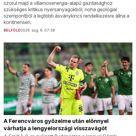
szorul majd a villamosenergia-alapú gazdasághoz
szükséges kritikus nyersanyagokból, noha geológiai
szempontból a legtöbb ásványkincs rendelkezésre állna a
kontinensen.
BELFÖLD
2026. aug. 6. 07:38
A Ferencváros győzelme után előnnyel
várhatja a lengyelországi visszavágót