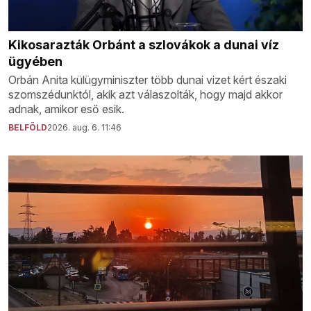
Kikosarazták Orbánt a szlovákok a dunai víz
ügyében
Orbán Anita külügyminiszter több dunai vizet kért északi
szomszédunktól, akik azt válaszolták, hogy majd akkor
adnak, amikor eső esik.
BELFÖLD
2026. aug. 6. 11:46