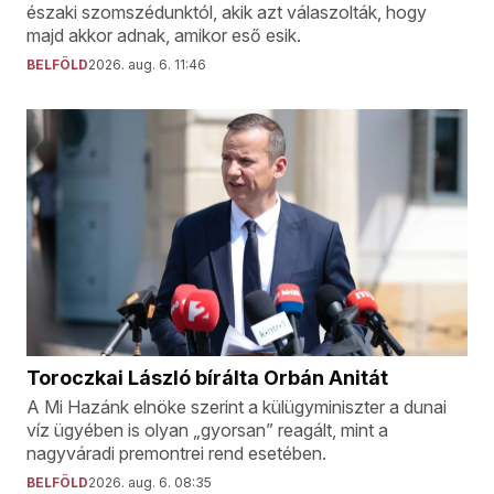
északi szomszédunktól, akik azt válaszolták, hogy
majd akkor adnak, amikor eső esik.
BELFÖLD
2026. aug. 6. 11:46
Toroczkai László bírálta Orbán Anitát
A Mi Hazánk elnöke szerint a külügyminiszter a dunai
víz ügyében is olyan „gyorsan” reagált, mint a
nagyváradi premontrei rend esetében.
BELFÖLD
2026. aug. 6. 08:35