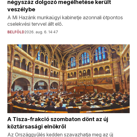
négyszáz dolgozó megélhetése került
veszélybe
A Mi Hazánk munkaügyi kabinetje azonnali ötpontos
cselekvési tervvel állt elő.
BELFÖLD
2026. aug. 6. 14:47
A Tisza-frakció szombaton dönt az új
köztársasági elnökről
Az Országgyűlés kedden szavazhatja meg az új