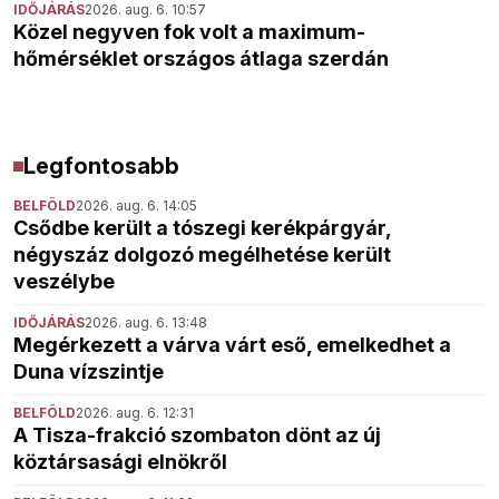
IDŐJÁRÁS
2026. aug. 6. 10:57
Közel negyven fok volt a maximum-
hőmérséklet országos átlaga szerdán
Legfontosabb
BELFÖLD
2026. aug. 6. 14:05
Csődbe került a tószegi kerékpárgyár,
négyszáz dolgozó megélhetése került
veszélybe
IDŐJÁRÁS
2026. aug. 6. 13:48
Megérkezett a várva várt eső, emelkedhet a
Duna vízszintje
BELFÖLD
2026. aug. 6. 12:31
A Tisza-frakció szombaton dönt az új
köztársasági elnökről