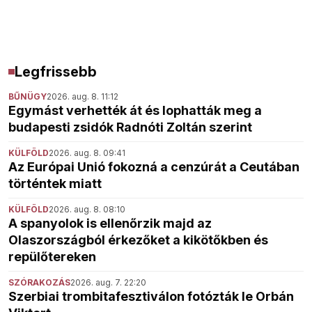
Legfrissebb
BŰNÜGY
2026. aug. 8. 11:12
Egymást verhették át és lophatták meg a
budapesti zsidók Radnóti Zoltán szerint
KÜLFÖLD
2026. aug. 8. 09:41
Az Európai Unió fokozná a cenzúrát a Ceutában
történtek miatt
KÜLFÖLD
2026. aug. 8. 08:10
A spanyolok is ellenőrzik majd az
Olaszországból érkezőket a kikötőkben és
repülőtereken
SZÓRAKOZÁS
2026. aug. 7. 22:20
Szerbiai trombitafesztiválon fotózták le Orbán