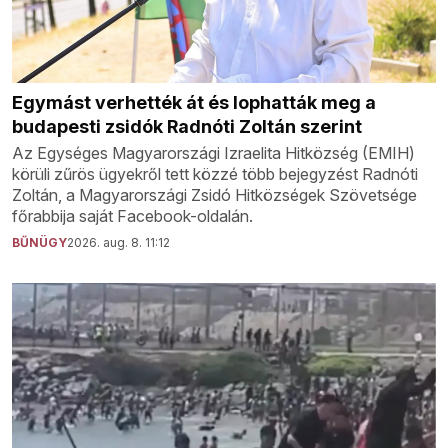
Egymást verhették át és lophatták meg a
budapesti zsidók Radnóti Zoltán szerint
Az Egységes Magyarországi Izraelita Hitközség (EMIH)
körüli zűrös ügyekről tett közzé több bejegyzést Radnóti
Zoltán, a Magyarországi Zsidó Hitközségek Szövetsége
főrabbija saját Facebook-oldalán.
BŰNÜGY
2026. aug. 8. 11:12