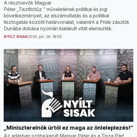
A résztvevők Magyar
Péter „Tisztítótűz ” műveletének politikai és jogi
következményeit, az elszámoltatás és a politikai
tisztogatás közötti határvonalat, valamint a Pride zászlók
Dunába dobása nyomán kialakult vitát elemezték.
NYÍLT SISAK
2026. jún. 26. 18:05
„Miniszterelnök úrtól ez maga az önleleplezés!”
Az adásban szóba került Magyar Péter és a Tisza Párt