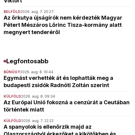
Viktort
BELFÖLD
2026. aug. 7. 20:27
Az őrkutya újságírók nem kérdezték Magyar
Pétert Mészáros Lőrinc Tisza-kormány alatt
megnyert tenderéről
Legfontosabb
BŰNÜGY
2026. aug. 8. 10:44
Egymást verhették át és lophatták meg a
budapesti zsidók Radnóti Zoltán szerint
KÜLFÖLD
2026. aug. 8. 09:34
Az Európai Unió fokozná a cenzúrát a Ceutában
történtek miatt
KÜLFÖLD
2026. aug. 7. 22:22
A spanyolok is ellenőrzik majd az
Olaszországból érkezőket a kikötőkben és