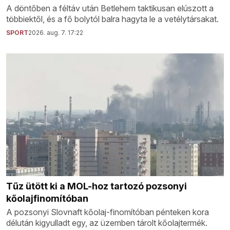
A döntőben a féltáv után Betlehem taktikusan elúszott a
többiektől, és a fő bolytól balra hagyta le a vetélytársakat.
SPORT
2026. aug. 7. 17:22
Tűz ütött ki a MOL-hoz tartozó pozsonyi
kőolajfinomítóban
A pozsonyi Slovnaft kőolaj-finomítóban pénteken kora
délután kigyulladt egy, az üzemben tárolt kőolajtermék.