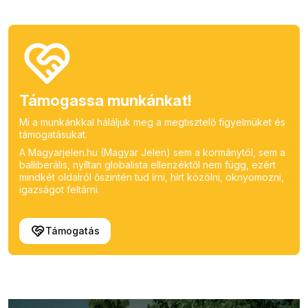
Támogassa munkánkat!
Mi a munkánkkal háláljuk meg a megtisztelő figyelmüket és
támogatásukat.
A Magyarjelen.hu (Magyar Jelen) sem a kormánytól, sem a
balliberális, nyíltan globalista ellenzéktől nem függ, ezért
mindkét oldalról őszintén tud írni, hírt közölni, oknyomozni,
igazságot feltárni.
Támogatás