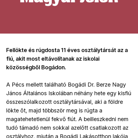
Fellökte és rúgdosta 11 éves osztálytársát az a
fiú, akit most eltávolítanak az iskolai
közösségből Bogádon.
A Pécs mellett található Bogádi Dr. Berze Nagy
János Általános Iskolában néhány hete egy kisfiú
összeszólalkozott osztálytársával, aki a földre
lökte őt, majd többször meg is rúgta a
magatehetetlenül fekvő fiút. A beilleszkedni nem
tudó támadó nem sokkal azelőtt csatlakozott az
osztályhoz, miután a Bogádi Lakásotthon lakója