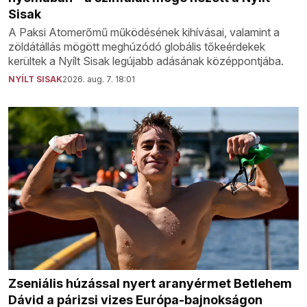
Sisak
A Paksi Atomerőmű működésének kihívásai, valamint a
zöldátállás mögött meghúzódó globális tőkeérdekek
kerültek a Nyílt Sisak legújabb adásának középpontjába.
NYÍLT SISAK
2026. aug. 7. 18:01
Zseniális húzással nyert aranyérmet Betlehem
Dávid a párizsi vizes Európa-bajnokságon