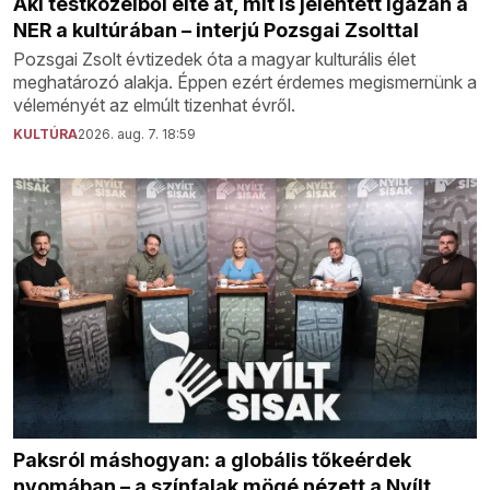
Aki testközelből élte át, mit is jelentett igazán a
NER a kultúrában – interjú Pozsgai Zsolttal
Pozsgai Zsolt évtizedek óta a magyar kulturális élet
meghatározó alakja. Éppen ezért érdemes megismernünk a
véleményét az elmúlt tizenhat évről.
KULTÚRA
2026. aug. 7. 18:59
Paksról máshogyan: a globális tőkeérdek
nyomában – a színfalak mögé nézett a Nyílt