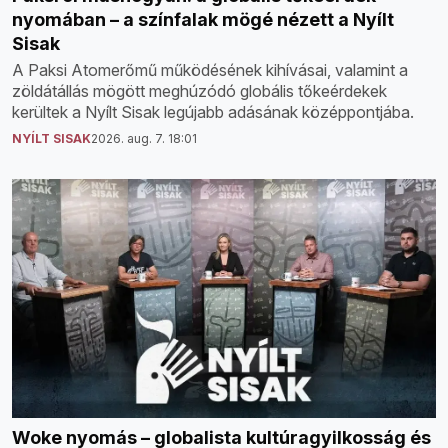
nyomában – a színfalak mögé nézett a Nyílt
Sisak
A Paksi Atomerőmű működésének kihívásai, valamint a
zöldátállás mögött meghúzódó globális tőkeérdekek
kerültek a Nyílt Sisak legújabb adásának középpontjába.
NYÍLT SISAK
2026. aug. 7. 18:01
Woke nyomás – globalista kultúragyilkosság és