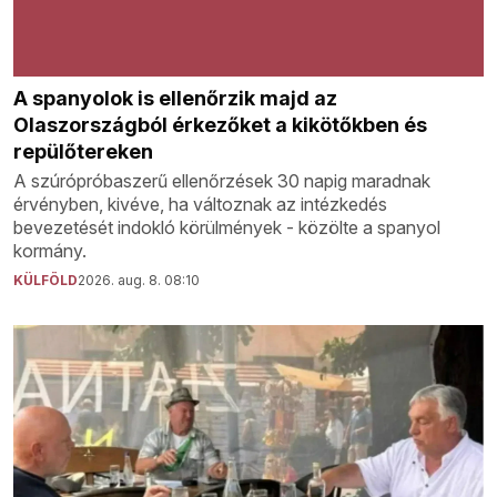
A spanyolok is ellenőrzik majd az
Olaszországból érkezőket a kikötőkben és
repülőtereken
A szúrópróbaszerű ellenőrzések 30 napig maradnak
érvényben, kivéve, ha változnak az intézkedés
bevezetését indokló körülmények - közölte a spanyol
kormány.
KÜLFÖLD
2026. aug. 8. 08:10