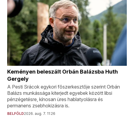
Keményen beleszált Orbán Balázsba Huth
Gergely
A Pesti Srácok egykori főszerkesztője szerint Orbán
Balázs munkássága kiterjedt egyebek között libsi
pénzégetésre, kínosan üres hablatyolásra és
permanens zsebhokizásra is.
BELFÖLD
2026. aug. 7. 11:26