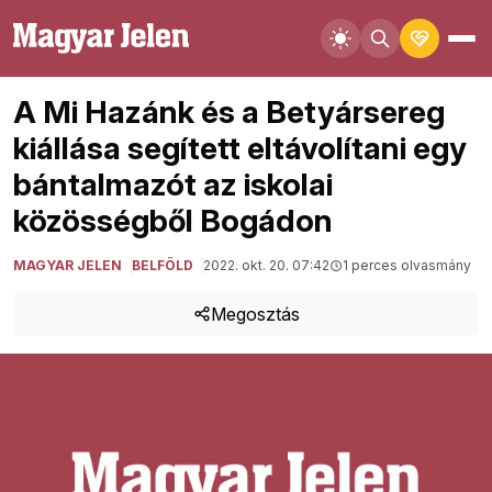
A Mi Hazánk és a Betyársereg
kiállása segített eltávolítani egy
bántalmazót az iskolai
közösségből Bogádon
MAGYAR JELEN
BELFÖLD
2022. okt. 20. 07:42
1 perces olvasmány
Megosztás