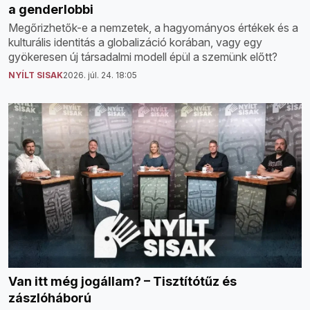
a genderlobbi
Megőrizhetők-e a nemzetek, a hagyományos értékek és a
kulturális identitás a globalizáció korában, vagy egy
gyökeresen új társadalmi modell épül a szemünk előtt?
NYÍLT SISAK
2026. júl. 24. 18:05
Van itt még jogállam? – Tisztítótűz és
zászlóháború