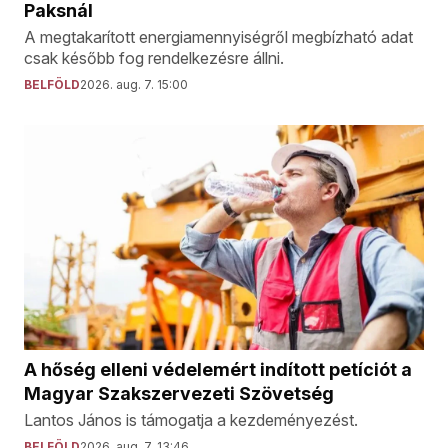
Paksnál
A megtakarított energiamennyiségről megbízható adat
csak később fog rendelkezésre állni.
BELFÖLD
2026. aug. 7. 15:00
A hőség elleni védelemért indított petíciót a
Magyar Szakszervezeti Szövetség
Lantos János is támogatja a kezdeményezést.
BELFÖLD
2026. aug. 7. 13:46