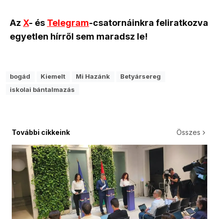
Az
X
- és
Telegram
-csatornáinkra feliratkozva
egyetlen hírről sem maradsz le!
bogád
Kiemelt
Mi Hazánk
Betyársereg
iskolai bántalmazás
További cikkeink
Összes