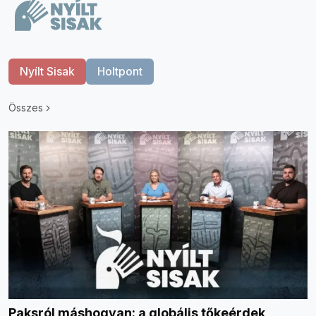
Nyílt Sisak
Holtpont
Összes
Paksról máshogyan: a globális tőkeérdek