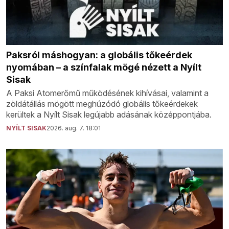
Paksról máshogyan: a globális tőkeérdek
nyomában – a színfalak mögé nézett a Nyílt
Sisak
A Paksi Atomerőmű működésének kihívásai, valamint a
zöldátállás mögött meghúzódó globális tőkeérdekek
kerültek a Nyílt Sisak legújabb adásának középpontjába.
NYÍLT SISAK
2026. aug. 7. 18:01