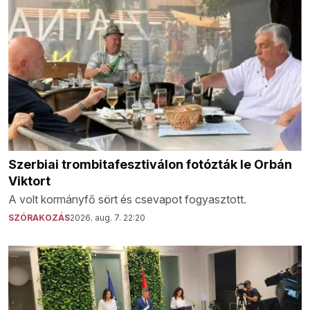
Szerbiai trombitafesztiválon fotózták le Orbán
Viktort
A volt kormányfő sört és csevapot fogyasztott.
SZÓRAKOZÁS
2026. aug. 7. 22:20