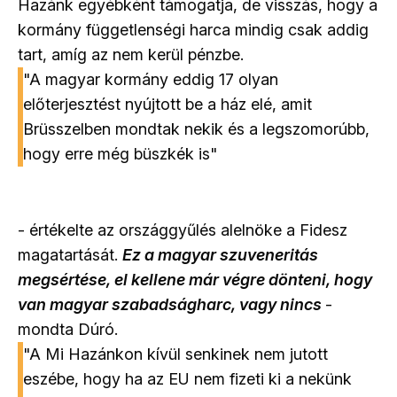
Hazánk egyébként támogatja, de visszás, hogy a
kormány függetlenségi harca mindig csak addig
tart, amíg az nem kerül pénzbe.
"A magyar kormány eddig 17 olyan
előterjesztést nyújtott be a ház elé, amit
Brüsszelben mondtak nekik és a legszomorúbb,
hogy erre még büszkék is"
- értékelte az országgyűlés alelnöke a Fidesz
magatartását.
Ez a magyar szuveneritás
megsértése, el kellene már végre dönteni, hogy
van magyar szabadságharc, vagy nincs
-
mondta Dúró.
"A Mi Hazánkon kívül senkinek nem jutott
eszébe, hogy ha az EU nem fizeti ki a nekünk