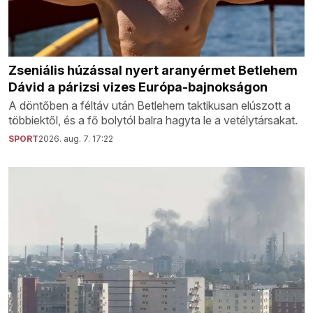
Zseniális húzással nyert aranyérmet Betlehem
Dávid a párizsi vizes Európa-bajnokságon
A döntőben a féltáv után Betlehem taktikusan elúszott a
többiektől, és a fő bolytól balra hagyta le a vetélytársakat.
SPORT
2026. aug. 7. 17:22