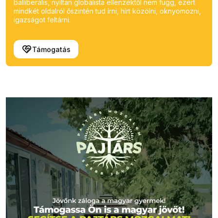
balliberális, nyíltan globalista ellenzéktől nem függ, ezért
mindkét oldalról őszintén tud írni, hírt közölni, oknyomozni,
igazságot feltárni.
Támogatás