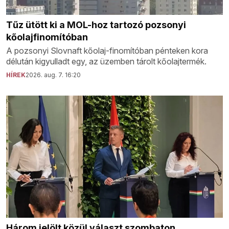
Tűz ütött ki a MOL-hoz tartozó pozsonyi
kőolajfinomítóban
A pozsonyi Slovnaft kőolaj-finomítóban pénteken kora
délután kigyulladt egy, az üzemben tárolt kőolajtermék.
HÍREK
2026. aug. 7. 16:20
Három jelölt közül választ szombaton