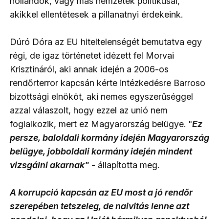
hollandok, vagy más nemzetek politikusai,
akikkel ellentétesek a pillanatnyi érdekeink.
Dúró Dóra az EU hiteltelenségét bemutatva egy
régi, de igaz történetet idézett fel Morvai
Krisztináról, aki annak idején a 2006-os
rendőrterror kapcsán kérte intézkedésre Barroso
bizottsági elnököt, aki nemes egyszerűséggel
azzal válaszolt, hogy ezzel az unió nem
foglalkozik, mert ez Magyarország belügye. "
Ez
persze, baloldali kormány idején Magyarország
belügye, jobboldali kormány idején mindent
vizsgálni akarnak"
- állapította meg.
A korrupció kapcsán az EU most a jó rendőr
szerepében tetszeleg, de naivitás lenne azt