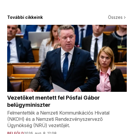
További cikkeink
Összes
Vezetőket mentett fel Pósfai Gábor
belügyminiszter
Felmentették a Nemzeti Kommunikációs Hivatal
(NKOH) és a Nemzeti Rendezvényszervező
Ügynökség (NRÜ) vezetőjét.
BELFÖLD
2026. aug. 8. 12:08