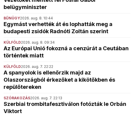
belügyminiszter
BŰNÜGY
2026. aug. 8. 10:44
Egymást verhették át és lophatták meg a
budapesti zsidók Radnóti Zoltán szerint
KÜLFÖLD
2026. aug. 8. 09:34
Az Európai Unió fokozná a cenzúrát a Ceutában
történtek miatt
KÜLFÖLD
2026. aug. 7. 22:22
A spanyolok is ellenőrzik majd az
Olaszországból érkezőket a kikötőkben és
repülőtereken
SZÓRAKOZÁS
2026. aug. 7. 22:13
Szerbiai trombitafesztiválon fotózták le Orbán
Viktort