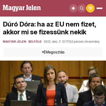
Dúró Dóra: ha az EU nem fizet,
akkor mi se fizessünk nekik
MAGYAR JELEN
BELFÖLD
2022. dec. 7. 12:17
2 perces olvasmány
Megosztás