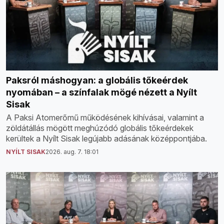
Paksról máshogyan: a globális tőkeérdek
nyomában – a színfalak mögé nézett a Nyílt
Sisak
A Paksi Atomerőmű működésének kihívásai, valamint a
zöldátállás mögött meghúzódó globális tőkeérdekek
kerültek a Nyílt Sisak legújabb adásának középpontjába.
NYÍLT SISAK
2026. aug. 7. 18:01