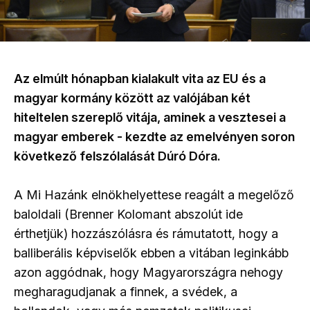
Az elmúlt hónapban kialakult vita az EU és a
magyar kormány között az valójában két
hiteltelen szereplő vitája, aminek a vesztesei a
magyar emberek - kezdte az emelvényen soron
következő felszólalását Dúró Dóra.
A Mi Hazánk elnökhelyettese reagált a megelőző
baloldali (Brenner Kolomant abszolút ide
érthetjük) hozzászólásra és rámutatott, hogy a
balliberális képviselők ebben a vitában leginkább
azon aggódnak, hogy Magyarországra nehogy
megharagudjanak a finnek, a svédek, a