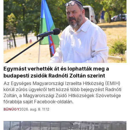
Egymást verhették át és lophatták meg a
budapesti zsidók Radnóti Zoltán szerint
Az Egységes Magyarországi Izraelita Hitközség (EMIH)
körüli zűrös ügyekről tett közzé több bejegyzést Radnóti
Zoltán, a Magyarországi Zsidó Hitközségek Szövetsége
főrabbija saját Facebook-oldalán.
BŰNÜGY
2026. aug. 8. 11:12