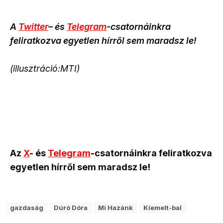
A
Twitter
– és
Telegram
-csatornáinkra
feliratkozva egyetlen hírről sem maradsz le!
(illusztráció:MTI)
Az
X
- és
Telegram
-csatornáinkra feliratkozva
egyetlen hírről sem maradsz le!
gazdaság
Dúró Dóra
Mi Hazánk
Kiemelt-bal