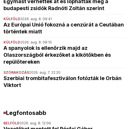
Egymást verhették át és lophatták meg a
budapesti zsidók Radnóti Zoltán szerint
KÜLFÖLD
2026. aug. 8. 09:41
Az Európai Unió fokozná a cenzúrát a Ceutában
történtek miatt
KÜLFÖLD
2026. aug. 8. 08:10
A spanyolok is ellenőrzik majd az
Olaszországból érkezőket a kikötőkben és
repülőtereken
SZÓRAKOZÁS
2026. aug. 7. 22:20
Szerbiai trombitafesztiválon fotózták le Orbán
Viktort
Legfontosabb
BELFÖLD
2026. aug. 8. 12:06
Vezetőket mentett fel Pósfai Gábor