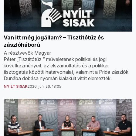
Van itt még jogállam? – Tisztítótűz és
zászlóháború
A résztvevők Magyar
Péter „Tisztítótűz ” műveletének politikai és jogi
következményeit, az elszámoltatás és a politikai
tisztogatás közötti határvonalat, valamint a Pride zászlók
Dunába dobása nyomán kialakult vitát elemezték.
NYÍLT SISAK
2026. jún. 26. 18:05