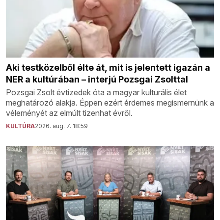
Aki testközelből élte át, mit is jelentett igazán a
NER a kultúrában – interjú Pozsgai Zsolttal
Pozsgai Zsolt évtizedek óta a magyar kulturális élet
meghatározó alakja. Éppen ezért érdemes megismernünk a
véleményét az elmúlt tizenhat évről.
KULTÚRA
2026. aug. 7. 18:59