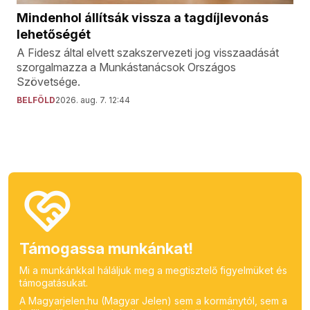
Mindenhol állítsák vissza a tagdíjlevonás
lehetőségét
A Fidesz által elvett szakszervezeti jog visszaadását
szorgalmazza a Munkástanácsok Országos
Szövetsége.
BELFÖLD
2026. aug. 7. 12:44
Támogassa munkánkat!
Mi a munkánkkal háláljuk meg a megtisztelő figyelmüket és
támogatásukat.
A Magyarjelen.hu (Magyar Jelen) sem a kormánytól, sem a