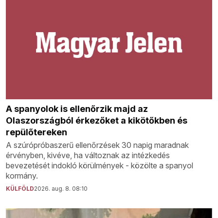
A spanyolok is ellenőrzik majd az
Olaszországból érkezőket a kikötőkben és
repülőtereken
A szúrópróbaszerű ellenőrzések 30 napig maradnak
érvényben, kivéve, ha változnak az intézkedés
bevezetését indokló körülmények - közölte a spanyol
kormány.
KÜLFÖLD
2026. aug. 8. 08:10