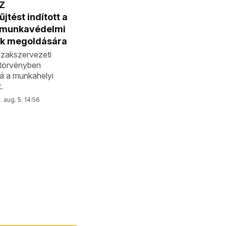
Z
jtést indított a
i munkavédelmi
k megoldására
zakszervezeti
törvényben
á a munkahelyi
.
 aug. 5. 14:56