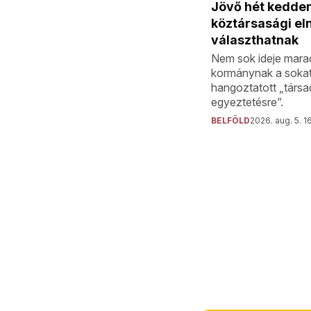
Jövő hét kedden
köztársasági el
választhatnak
Nem sok ideje mara
kormánynak a soka
hangoztatott „társa
egyeztetésre”.
BELFÖLD
2026. aug. 5. 1