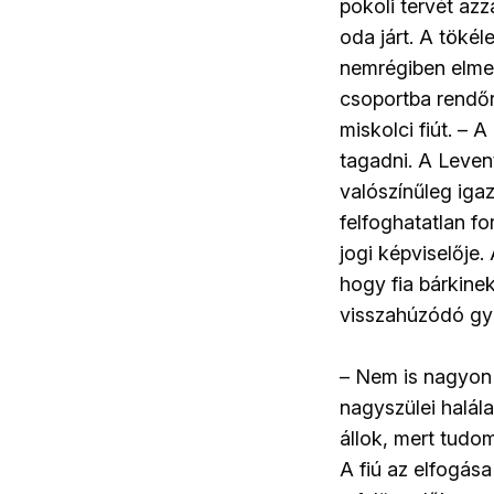
pokoli tervét az
oda járt. A töké
nemrégiben elment
csoportba rendőrö
miskolci fiút. – 
tagadni. A Levent
valószínűleg iga
felfoghatatlan fo
jogi képviselője.
hogy fia bárkinek
visszahúzódó gyer
– Nem is nagyon j
nagyszülei halála
állok, mert tudo
A fiú az elfogása