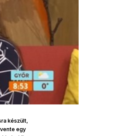
sra készült,
evente egy