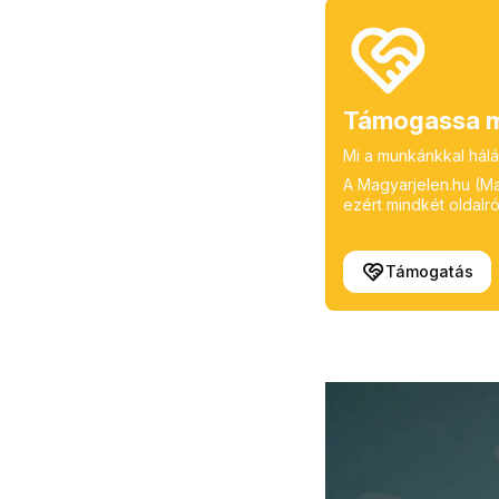
Támogassa m
Mi a munkánkkal hálá
A Magyarjelen.hu (Mag
ezért mindkét oldalról
Támogatás