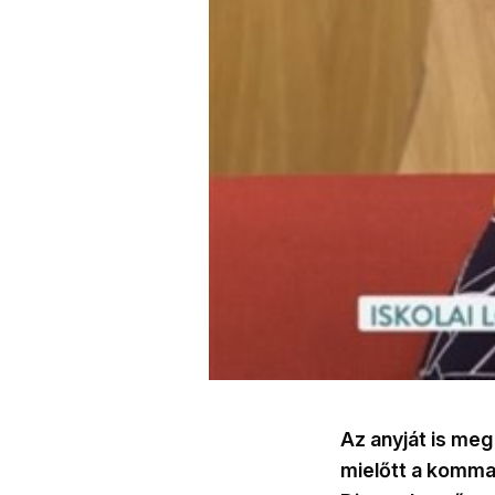
Az anyját is meg 
mielőtt a komman