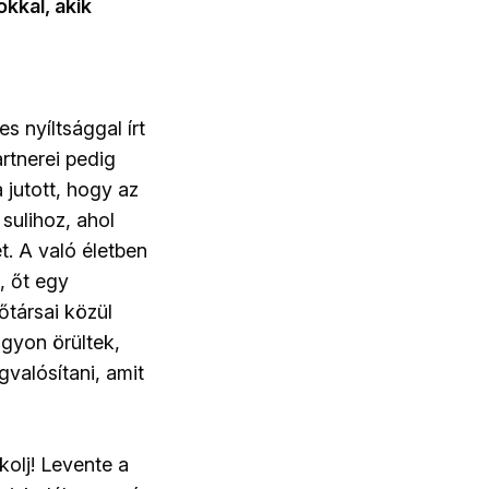
kkal, akik
s nyíltsággal írt
artnerei pedig
 jutott, hogy az
 sulihoz, ahol
t. A való életben
, őt egy
őtársai közül
agyon örültek,
valósítani, amit
lkolj! Levente a