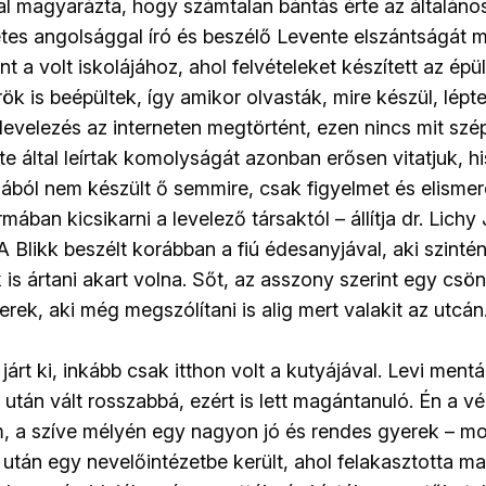
zal magyarázta, hogy számtalan bántás érte az általáno
letes angolsággal író és beszélő Levente elszántságát 
 a volt iskolájához, ahol felvételeket készített az épü
k is beépültek, így amikor olvasták, mire készül, lépte
A levelezés az interneten megtörtént, ezen nincs mit szé
e által leírtak komolyságát azonban erősen vitatjuk, h
zából nem készült ő semmire, csak figyelmet és elismeré
rmában kicsikarni a levelező társaktól – állítja dr. Lich
 A Blikk beszélt korábban a fiú édesanyjával, aki szintén 
 is ártani akart volna. Sőt, az asszony szerint egy csö
ek, aki még megszólítani is alig mert valakit az utcán
árt ki, inkább csak itthon volt a kutyájával. Levi mentál
 után vált rosszabbá, ezért is lett magántanuló. Én a v
m, a szíve mélyén egy nagyon jó és rendes gyerek – m
 után egy nevelőintézetbe került, ahol felakasztotta ma