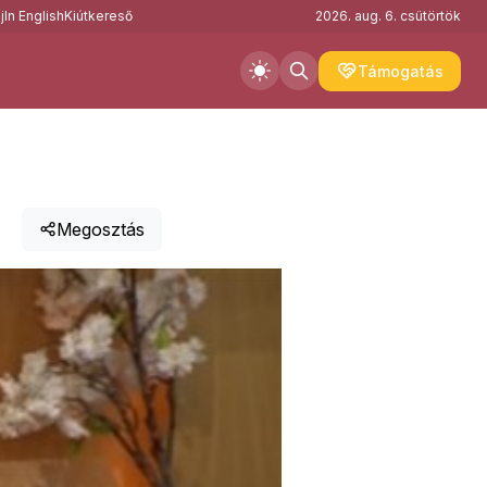
j
In English
Kiútkereső
2026. aug. 6. csütörtök
Támogatás
Megosztás