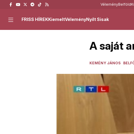
Vélemény
Belföld
K
FRISS HÍREK
Kiemelt
Vélemény
Nyílt Sisak
A saját a
KEMÉNY JÁNOS
BELF