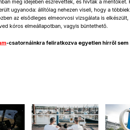
nban még idejében észrevették, és hívták a mentőket. 
erült ugyanoda: állítólag nehezen viseli, hogy a többie
özben az elsődleges elmeorvosi vizsgálata is elkészült,
ved kóros elmeállapotban, vagyis büntethető.
ram
-csatornáinkra feliratkozva egyetlen hírről sem