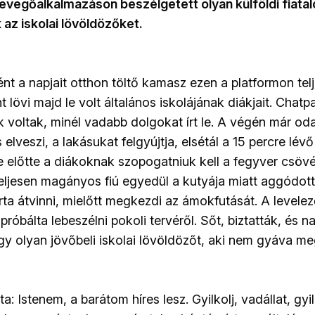
vegőalkalmazáson beszélgetett olyan külföldi fiatalo
 az iskolai lövöldözőket.
 a napjait otthon töltő kamasz ezen a platformon telje
t lövi majd le volt általános iskolájának diákjait. Chatp
 voltak, minél vadabb dolgokat írt le. A végén már oda
 elveszi, a lakásukat felgyújtja, elsétál a 15 percre lévő
e előtte a diákoknak szopogatniuk kell a fegyver csövé
 teljesen magányos fiú egyedül a kutyája miatt aggódott
ta átvinni, mielőtt megkezdi az ámokfutását. A levelez
próbálta lebeszélni pokoli tervéről. Sőt, biztatták, és n
y olyan jövőbeli iskolai lövöldözőt, aki nem gyáva meg
a: Istenem, a barátom híres lesz. Gyilkolj, vadállat, gyi