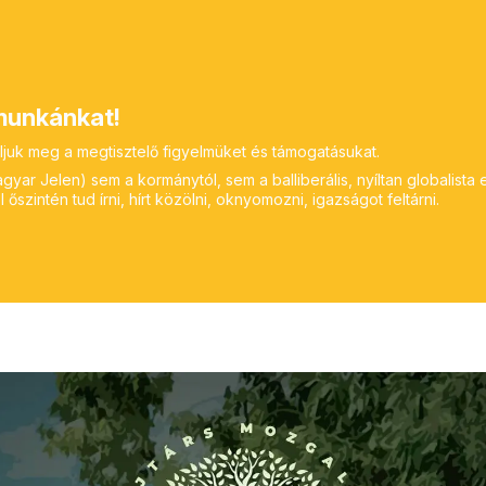
unkánkat!
ljuk meg a megtisztelő figyelmüket és támogatásukat.
yar Jelen) sem a kormánytól, sem a balliberális, nyíltan globalista 
 őszintén tud írni, hírt közölni, oknyomozni, igazságot feltárni.