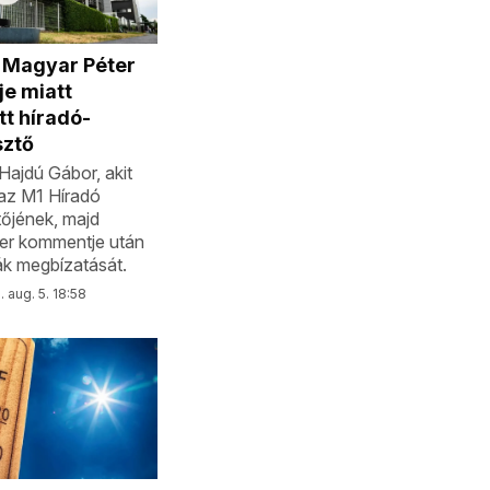
a Magyar Péter
e miatt
tt híradó-
sztő
Hajdú Gábor, akit
az M1 Híradó
őjének, majd
er kommentje után
k megbízatását.
 aug. 5. 18:58