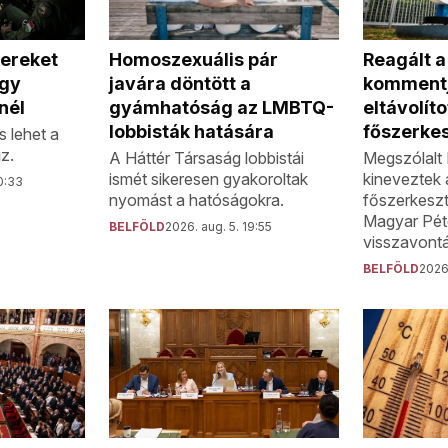
Homoszexuális pár
Reagált 
tereket
javára döntött a
kommentj
egy
gyámhatóság az LMBTQ-
eltávolíto
nél
lobbisták hatására
főszerke
s lehet a
z.
A Háttér Társaság lobbistái
Megszólalt 
ismét sikeresen gyakoroltak
kineveztek 
0:33
nyomást a hatóságokra.
főszerkeszt
Magyar Pét
BELFÖLD
2026. aug. 5. 19:55
visszavontá
BELFÖLD
2026.