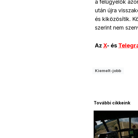
a felügyelők azo
után újra visszak
és kiközösítik. K
szerint nem szen
Az
X
- és
Teleg
Kiemelt-jobb
További cikkeink