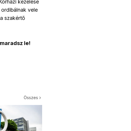
Kórházi kezelése
k ordibálnak vele
 a szakértő
 maradsz le!
Összes