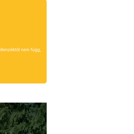
ellenzéktől nem függ,