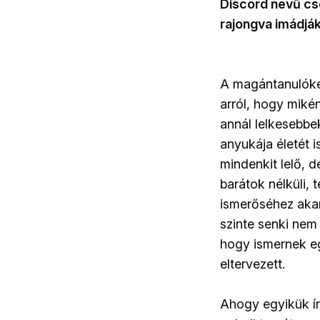
Discord nevű cse
rajongva imádják
A magántanulóként
arról, hogy mikén
annál lelkesebbek
anyukája életét is
mindenkit lelő, d
barátok nélküli,
ismerőséhez akar
szinte senki nem 
hogy ismernek eg
eltervezett.
Ahogy egyikük írt