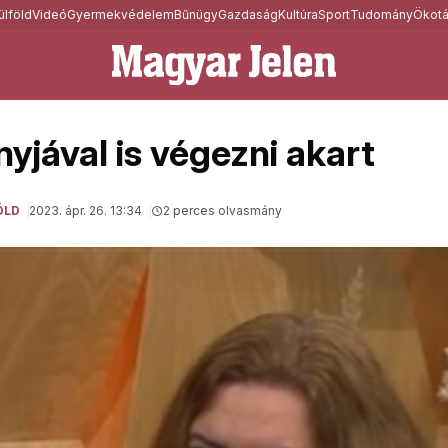
ülföld
Videó
Gyermekvédelem
Bűnügy
Gazdaság
Kultúra
Sport
Tudomány
Ökotá
nyjával is végezni akart
ÖLD
2023. ápr. 26. 13:34
2 perces olvasmány