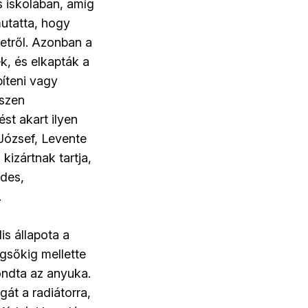
s iskolában, amíg
mutatta, hogy
letről. Azonban a
k, és elkapták a
píteni vagy
iszen
st akart ilyen
y József, Levente
kizártnak tartja,
ndes,
.
is állapota a
égsőkig mellette
ondta az anyuka.
gát a radiátorra,