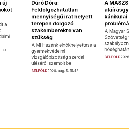
A MASZS
 új
Dúró Dóra:
aláírásgyű
nököt
Feldolgozhatatlan
kánikula
mennyiségű irat helyett
problémá
terepen dolgozó
dt a
t
szakemberekre van
A Magyar S
dalmi
Szövetség 
szükség
szabályozn
A Mi Hazánk elnökhelyettese a
hőséghatárt
6:39
gyermekvédelmi
vizsgálóbizottság szerdai
BELFÖLD
2026.
üléséről számolt be.
BELFÖLD
2026. aug. 5. 15:42