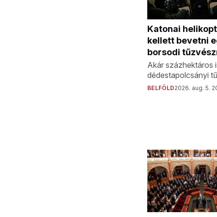
Katonai helikop
kellett bevetni 
borsodi tűzvész
Akár százhektáros i
dédestapolcsányi tű
BELFÖLD
2026. aug. 5. 2