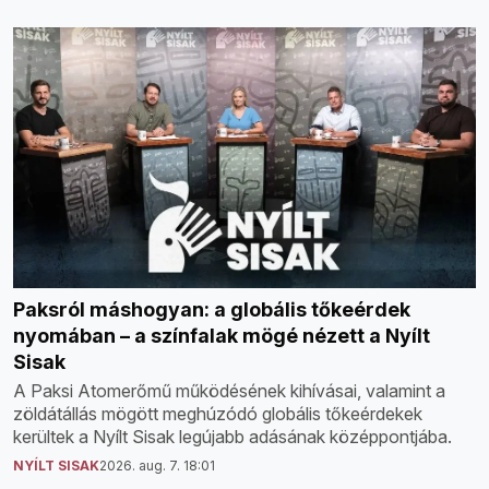
Paksról máshogyan: a globális tőkeérdek
nyomában – a színfalak mögé nézett a Nyílt
Sisak
A Paksi Atomerőmű működésének kihívásai, valamint a
zöldátállás mögött meghúzódó globális tőkeérdekek
kerültek a Nyílt Sisak legújabb adásának középpontjába.
NYÍLT SISAK
2026. aug. 7. 18:01