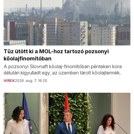
Tűz ütött ki a MOL-hoz tartozó pozsonyi
kőolajfinomítóban
A pozsonyi Slovnaft kőolaj-finomítóban pénteken kora
délután kigyulladt egy, az üzemben tárolt kőolajtermék.
HÍREK
2026. aug. 7. 16:20