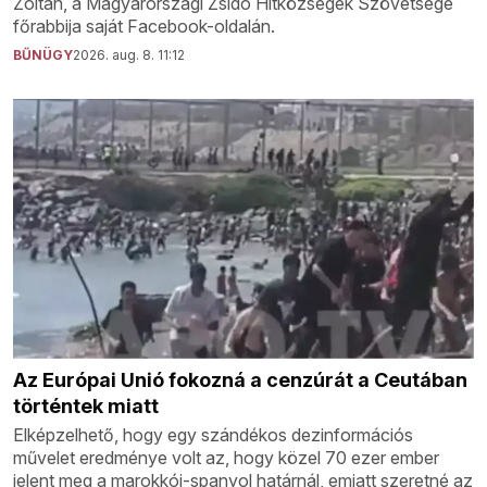
Zoltán, a Magyarországi Zsidó Hitközségek Szövetsége
főrabbija saját Facebook-oldalán.
BŰNÜGY
2026. aug. 8. 11:12
Az Európai Unió fokozná a cenzúrát a Ceutában
történtek miatt
Elképzelhető, hogy egy szándékos dezinformációs
művelet eredménye volt az, hogy közel 70 ezer ember
jelent meg a marokkói-spanyol határnál, emiatt szeretné az