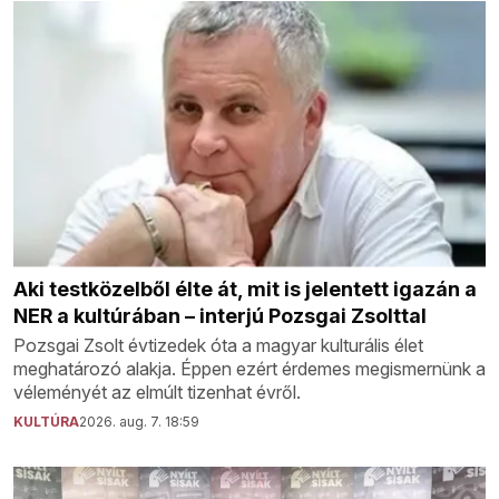
Aki testközelből élte át, mit is jelentett igazán a
NER a kultúrában – interjú Pozsgai Zsolttal
Pozsgai Zsolt évtizedek óta a magyar kulturális élet
meghatározó alakja. Éppen ezért érdemes megismernünk a
véleményét az elmúlt tizenhat évről.
KULTÚRA
2026. aug. 7. 18:59