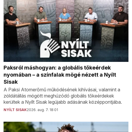
Paksról máshogyan: a globális tőkeérdek
nyomában – a színfalak mögé nézett a Nyílt
Sisak
A Paksi Atomerőmű működésének kihívásai, valamint a
zöldátállás mögött meghúzódó globális tőkeérdekek
kerültek a Nyílt Sisak legújabb adásának középpontjába.
NYÍLT SISAK
2026. aug. 7. 18:01