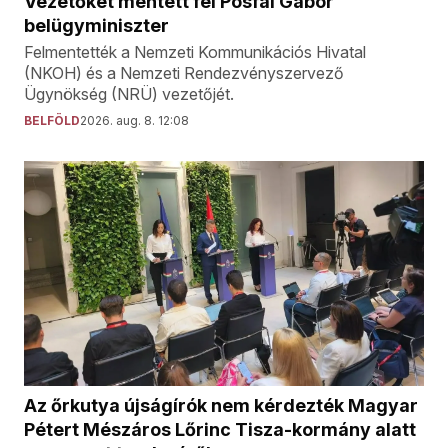
Vezetőket mentett fel Pósfai Gábor
belügyminiszter
Felmentették a Nemzeti Kommunikációs Hivatal
(NKOH) és a Nemzeti Rendezvényszervező
Ügynökség (NRÜ) vezetőjét.
BELFÖLD
2026. aug. 8. 12:08
Az őrkutya újságírók nem kérdezték Magyar
Pétert Mészáros Lőrinc Tisza-kormány alatt