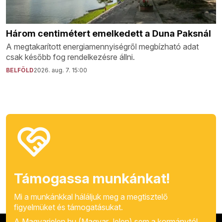
Három centimétert emelkedett a Duna Paksnál
A megtakarított energiamennyiségről megbízható adat
csak később fog rendelkezésre állni.
BELFÖLD
2026. aug. 7. 15:00
Támogassa munkánkat!
Mi a munkánkkal háláljuk meg a megtisztelő
figyelmüket és támogatásukat.
A Magyarjelen.hu (Magyar Jelen) sem a kormánytól,