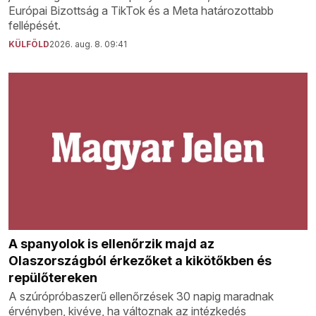
Európai Bizottság a TikTok és a Meta határozottabb
fellépését.
KÜLFÖLD
2026. aug. 8. 09:41
A spanyolok is ellenőrzik majd az
Olaszországból érkezőket a kikötőkben és
repülőtereken
A szúrópróbaszerű ellenőrzések 30 napig maradnak
érvényben, kivéve, ha változnak az intézkedés