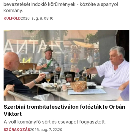
bevezetését indokló körülmények - közölte a spanyol
kormány.
KÜLFÖLD
2026. aug. 8. 08:10
Szerbiai trombitafesztiválon fotózták le Orbán
Viktort
A volt kormányfő sört és csevapot fogyasztott.
SZÓRAKOZÁS
2026. aug. 7. 22:20