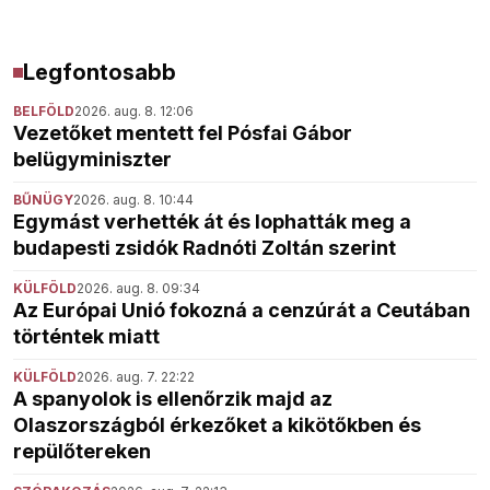
Legfontosabb
BELFÖLD
2026. aug. 8. 12:06
Vezetőket mentett fel Pósfai Gábor
belügyminiszter
BŰNÜGY
2026. aug. 8. 10:44
Egymást verhették át és lophatták meg a
budapesti zsidók Radnóti Zoltán szerint
KÜLFÖLD
2026. aug. 8. 09:34
Az Európai Unió fokozná a cenzúrát a Ceutában
történtek miatt
KÜLFÖLD
2026. aug. 7. 22:22
A spanyolok is ellenőrzik majd az
Olaszországból érkezőket a kikötőkben és
repülőtereken