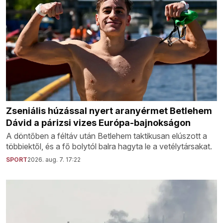
Zseniális húzással nyert aranyérmet Betlehem
Dávid a párizsi vizes Európa-bajnokságon
A döntőben a féltáv után Betlehem taktikusan elúszott a
többiektől, és a fő bolytól balra hagyta le a vetélytársakat.
SPORT
2026. aug. 7. 17:22