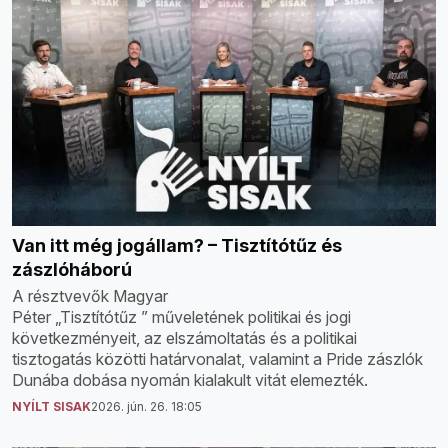
Van itt még jogállam? – Tisztítótűz és
zászlóháború
A résztvevők Magyar
Péter „Tisztítótűz ” műveletének politikai és jogi
következményeit, az elszámoltatás és a politikai
tisztogatás közötti határvonalat, valamint a Pride zászlók
Dunába dobása nyomán kialakult vitát elemezték.
NYÍLT SISAK
2026. jún. 26. 18:05