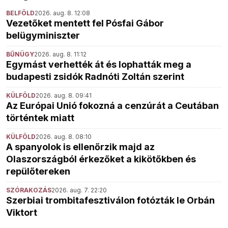
BELFÖLD
2026. aug. 8. 12:08
Vezetőket mentett fel Pósfai Gábor
belügyminiszter
BŰNÜGY
2026. aug. 8. 11:12
Egymást verhették át és lophatták meg a
budapesti zsidók Radnóti Zoltán szerint
KÜLFÖLD
2026. aug. 8. 09:41
Az Európai Unió fokozná a cenzúrát a Ceutában
történtek miatt
KÜLFÖLD
2026. aug. 8. 08:10
A spanyolok is ellenőrzik majd az
Olaszországból érkezőket a kikötőkben és
repülőtereken
SZÓRAKOZÁS
2026. aug. 7. 22:20
Szerbiai trombitafesztiválon fotózták le Orbán
Viktort