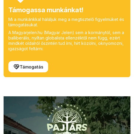
Támogassa munkánkat!
Mi a munkánkkal háláljuk meg a megtisztelő figyelmüket és
támogatásukat.
A Magyarjelen.hu (Magyar Jelen) sem a kormánytól, sem a
balliberális, nyíltan globalista ellenzéktől nem függ, ezért
mindkét oldalról őszintén tud írni, hírt közölni, oknyomozni,
igazságot feltárni.
Támogatás