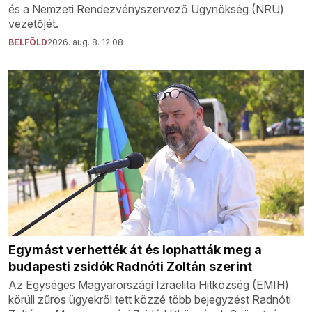
és a Nemzeti Rendezvényszervező Ügynökség (NRÜ)
vezetőjét.
BELFÖLD
2026. aug. 8. 12:08
Egymást verhették át és lophatták meg a
budapesti zsidók Radnóti Zoltán szerint
Az Egységes Magyarországi Izraelita Hitközség (EMIH)
körüli zűrös ügyekről tett közzé több bejegyzést Radnóti