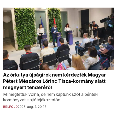
Az őrkutya újságírók nem kérdezték Magyar
Pétert Mészáros Lőrinc Tisza-kormány alatt
megnyert tenderéről
Mi megtettük volna, de nem kaptunk szót a pénteki
kormányzati sajtótájékoztatón.
BELFÖLD
2026. aug. 7. 20:27