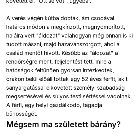
követett el. "Ott se vót", ugyebár.
A verés végén kútba dobták, ám csodával
határos módon a megkínzott, megnyomorított,
halálra vert "áldozat" valahogyan még onnan is ki
tudott mászni, majd hazavánszorgott, ahol a
család mentőt hívott. Később az "áldozat" a
rendőrségre ment, feljelentést tett, mire a
hatóságok feltűnően gyorsan intézkedtek,
órákon belül előállítottak egy 52 éves férfit, akit
sanyargatással elkövetett személyi szabadság
megsértésével és súlyos testi sértéssel vádolnak.
A férfi, egy helyi gazdálkodó, tagadja
bűnösségét.
Mégsem ma született bárány?