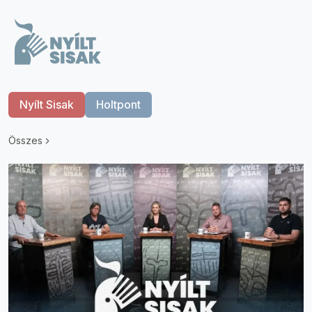
Nyílt Sisak
Holtpont
Összes