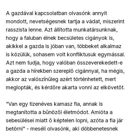
A gazdával kapcsolatban olvasónk annyit
mondott, nevetségesnek tartja a vádat, miszerint
rasszista lenne. Azt állította munkatársunknak,
hogy a faluban élnek becsületes cigányok is,
akikkel a gazda is jóban van, többeket alkalmaz
is közülük, sohasem volt konfliktusuk egymással.
Azt nem tudja, hogy valóban összeverekedett-e
a gazda a hírekben szereplő cigánnyal, ha mégis,
akkor az valószínűleg azért történhetett, mert
meglopták, és kérdőre akarta vonni az elkövetőt.
"Van egy tizenéves kamasz fia, annak is
megtanította a bűnözői életmódot. Amióta a
sebesülései miatt ő képtelen lopni, azóta a fia jár
betörni" - meséli olvasónk, aki döbbenetesnek