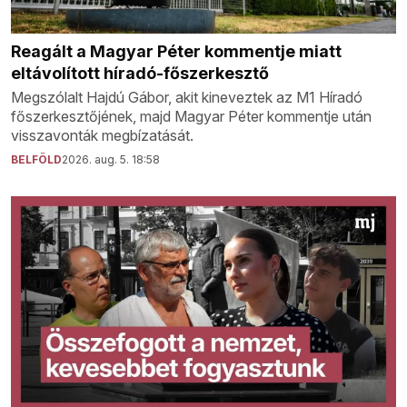
Reagált a Magyar Péter kommentje miatt
eltávolított híradó-főszerkesztő
Megszólalt Hajdú Gábor, akit kineveztek az M1 Híradó
főszerkesztőjének, majd Magyar Péter kommentje után
visszavonták megbízatását.
BELFÖLD
2026. aug. 5. 18:58