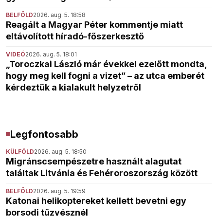
BELFÖLD
2026. aug. 5. 18:58
Reagált a Magyar Péter kommentje miatt
eltávolított híradó-főszerkesztő
VIDEÓ
2026. aug. 5. 18:01
„Toroczkai László már évekkel ezelőtt mondta,
hogy meg kell fogni a vizet” – az utca emberét
kérdeztük a kialakult helyzetről
Legfontosabb
KÜLFÖLD
2026. aug. 5. 18:50
Migránscsempészetre használt alagutat
találtak Litvánia és Fehéroroszország között
BELFÖLD
2026. aug. 5. 19:59
Katonai helikoptereket kellett bevetni egy
borsodi tűzvésznél