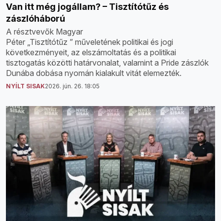
Van itt még jogállam? – Tisztítótűz és
zászlóháború
A résztvevők Magyar
Péter „Tisztítótűz ” műveletének politikai és jogi
következményeit, az elszámoltatás és a politikai
tisztogatás közötti határvonalat, valamint a Pride zászlók
Dunába dobása nyomán kialakult vitát elemezték.
NYÍLT SISAK
2026. jún. 26. 18:05