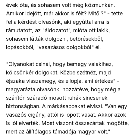
évek óta, és sohasem volt még közmunkán.
Amikor idejött, már akkor is félt? Mitől?" - tette
fel a kérdést olvasónk, aki egyúttal arra is
rámutatott, az "áldozatot", mióta ott lakik,
sohasem látták dolgozni, betörésekből,
lopásokból, "vasazásos dolgokból" él.
"Olyanokat csinál, hogy bemegy valakihez,
kölcsönkér dolgokat. Közbe szétnéz, majd
éjszaka visszamegy, és ellopja, ami értékes" -
magyarázta olvasónk, hozzátéve, hogy még a
szárítón száradó mosott ruhák sincsenek
biztonságban. A márkásabbakat elviszi. "Van egy
vasazós cigány, attól is lopott vasat. Akkor azok
is jól elverték. Most viszont összezártak mögötte,
mert az állítólagos támadója magyar volt."