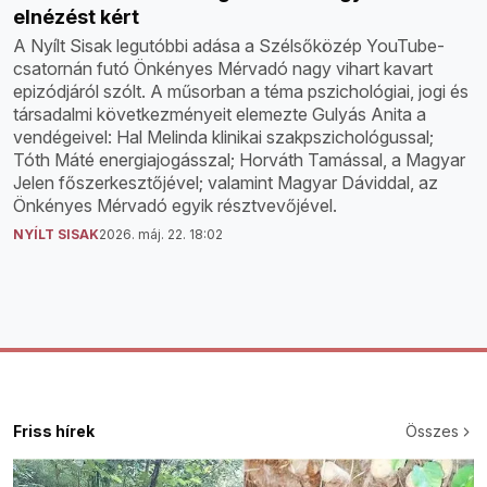
elnézést kért
A Nyílt Sisak legutóbbi adása a Szélsőközép YouTube-
csatornán futó Önkényes Mérvadó nagy vihart kavart
epizódjáról szólt. A műsorban a téma pszichológiai, jogi és
társadalmi következményeit elemezte Gulyás Anita a
vendégeivel: Hal Melinda klinikai szakpszichológussal;
Tóth Máté energiajogásszal; Horváth Tamással, a Magyar
Jelen főszerkesztőjével; valamint Magyar Dáviddal, az
Önkényes Mérvadó egyik résztvevőjével.
NYÍLT SISAK
2026. máj. 22. 18:02
Friss hírek
Összes