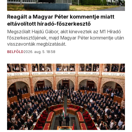
Reagált a Magyar Péter kommentje miatt
eltávolított híradó-főszerkesztő
Megszólalt Hajdú Gábor, akit kineveztek az M1 Híradó
főszerkesztőjének, majd Magyar Péter kommentje után
visszavonták megbízatását.
BELFÖLD
2026. aug. 5. 18:58