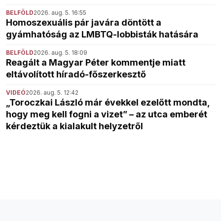
BELFÖLD
2026. aug. 5. 16:55
Homoszexuális pár javára döntött a
gyámhatóság az LMBTQ-lobbisták hatására
BELFÖLD
2026. aug. 5. 18:09
Reagált a Magyar Péter kommentje miatt
eltávolított híradó-főszerkesztő
VIDEÓ
2026. aug. 5. 12:42
„Toroczkai László már évekkel ezelőtt mondta,
hogy meg kell fogni a vizet” – az utca emberét
kérdeztük a kialakult helyzetről