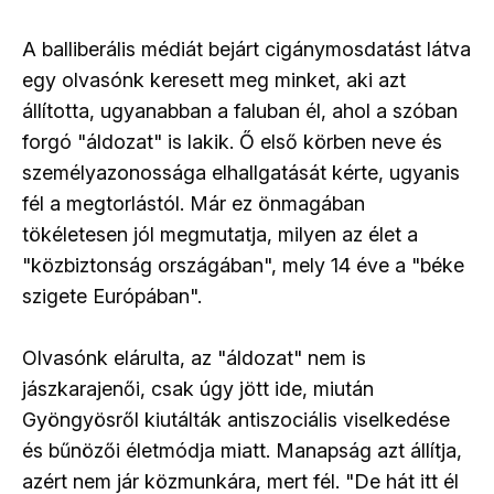
A balliberális médiát bejárt cigánymosdatást látva
egy olvasónk keresett meg minket, aki azt
állította, ugyanabban a faluban él, ahol a szóban
forgó "áldozat" is lakik. Ő első körben neve és
személyazonossága elhallgatását kérte, ugyanis
fél a megtorlástól. Már ez önmagában
tökéletesen jól megmutatja, milyen az élet a
"közbiztonság országában", mely 14 éve a "béke
szigete Európában".
Olvasónk elárulta, az "áldozat" nem is
jászkarajenői, csak úgy jött ide, miután
Gyöngyösről kiutálták antiszociális viselkedése
és bűnözői életmódja miatt. Manapság azt állítja,
azért nem jár közmunkára, mert fél. "De hát itt él