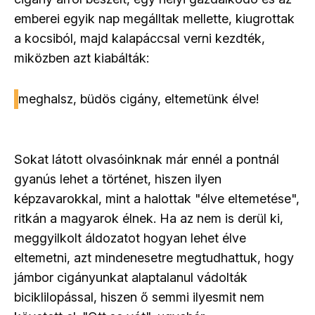
emberei egyik nap megálltak mellette, kiugrottak
a kocsiból, majd kalapáccsal verni kezdték,
miközben azt kiabálták:
meghalsz, büdös cigány, eltemetünk élve!
Sokat látott olvasóinknak már ennél a pontnál
gyanús lehet a történet, hiszen ilyen
képzavarokkal, mint a halottak "élve eltemetése",
ritkán a magyarok élnek. Ha az nem is derül ki,
meggyilkolt áldozatot hogyan lehet élve
eltemetni, azt mindenesetre megtudhattuk, hogy
jámbor cigányunkat alaptalanul vádolták
biciklilopással, hiszen ő semmi ilyesmit nem