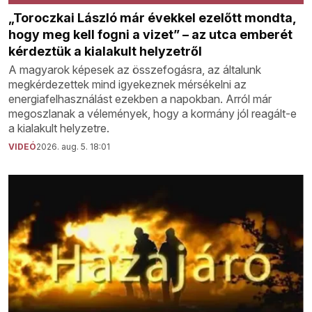
„Toroczkai László már évekkel ezelőtt mondta,
hogy meg kell fogni a vizet” – az utca emberét
kérdeztük a kialakult helyzetről
A magyarok képesek az összefogásra, az általunk
megkérdezettek mind igyekeznek mérsékelni az
energiafelhasználást ezekben a napokban. Arról már
megoszlanak a vélemények, hogy a kormány jól reagált-e
a kialakult helyzetre.
VIDEÓ
2026. aug. 5. 18:01