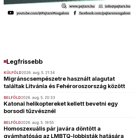
Legfrissebb
KÜLFÖLD
2026. aug. 5. 21:34
Migránscsempészetre használt alagutat
találtak Litvánia és Fehéroroszország között
BELFÖLD
2026. aug. 5. 20:33
Katonai helikoptereket kellett bevetni egy
borsodi tűzvésznél
BELFÖLD
2026. aug. 5. 19:55
Homoszexuális pár javára döntött a
gyámhatóság az LMBTQ-lobbisták hatására