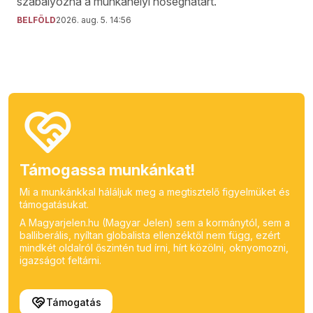
szabályozná a munkahelyi hőséghatárt.
BELFÖLD
2026. aug. 5. 14:56
Támogassa munkánkat!
Mi a munkánkkal háláljuk meg a megtisztelő figyelmüket és
támogatásukat.
A Magyarjelen.hu (Magyar Jelen) sem a kormánytól, sem a
balliberális, nyíltan globalista ellenzéktől nem függ, ezért
mindkét oldalról őszintén tud írni, hírt közölni, oknyomozni,
igazságot feltárni.
Támogatás