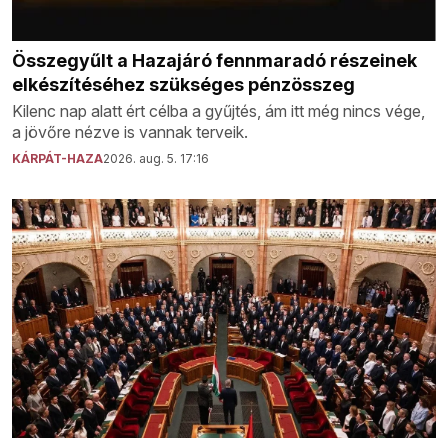
Összegyűlt a Hazajáró fennmaradó részeinek
elkészítéséhez szükséges pénzösszeg
Kilenc nap alatt ért célba a gyűjtés, ám itt még nincs vége,
a jövőre nézve is vannak terveik.
KÁRPÁT-HAZA
2026. aug. 5. 17:16