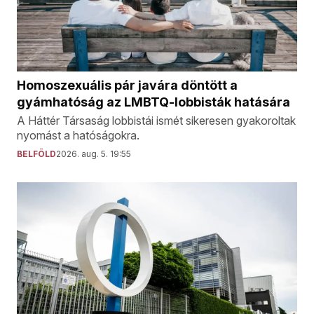
Homoszexuális pár javára döntött a
gyámhatóság az LMBTQ-lobbisták hatására
A Háttér Társaság lobbistái ismét sikeresen gyakoroltak
nyomást a hatóságokra.
BELFÖLD
2026. aug. 5. 19:55