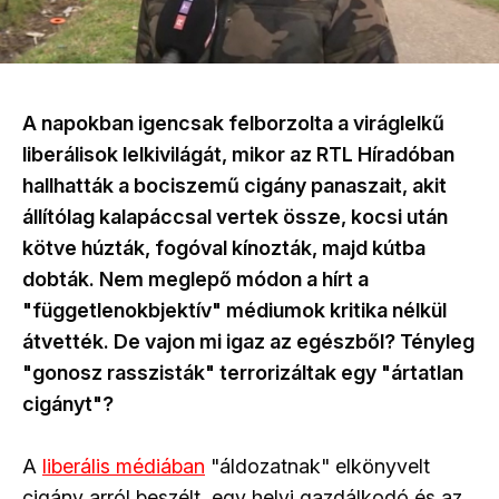
A napokban igencsak felborzolta a viráglelkű
liberálisok lelkivilágát, mikor az RTL Híradóban
hallhatták a bociszemű cigány panaszait, akit
állítólag kalapáccsal vertek össze, kocsi után
kötve húzták, fogóval kínozták, majd kútba
dobták. Nem meglepő módon a hírt a
"függetlenokbjektív" médiumok kritika nélkül
átvették. De vajon mi igaz az egészből? Tényleg
"gonosz rasszisták" terrorizáltak egy "ártatlan
cigányt"?
A
liberális médiában
"áldozatnak" elkönyvelt
cigány arról beszélt, egy helyi gazdálkodó és az