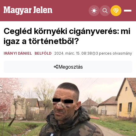
Cegléd környéki cigányverés: mi
igaz a történetből?
IRÁNYI DÁNIEL
BELFÖLD
2024. márc. 15. 08:38
3 perces olvasmány
Megosztás