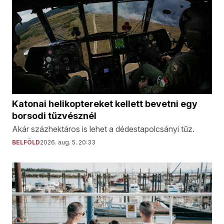
Katonai helikoptereket kellett bevetni egy
borsodi tűzvésznél
Akár százhektáros is lehet a dédestapolcsányi tűz.
BELFÖLD
2026. aug. 5. 20:33