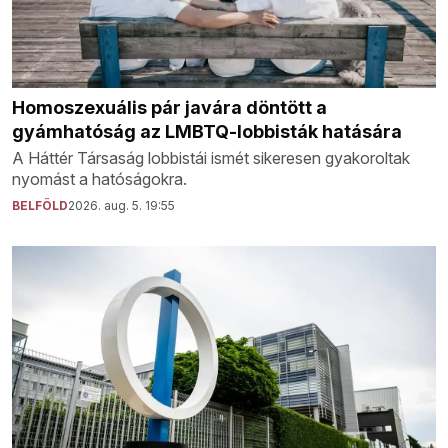
Homoszexuális pár javára döntött a
gyámhatóság az LMBTQ-lobbisták hatására
A Háttér Társaság lobbistái ismét sikeresen gyakoroltak
nyomást a hatóságokra.
BELFÖLD
2026. aug. 5. 19:55