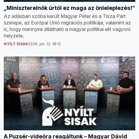
„Miniszterelnök úrtól ez maga az önleleplezés!”
Az adásban szóba került Magyar Péter és a Tisza Párt
szerepe, az Európai Unió migrációs politikája, valamint az
is, hogy mennyire átlátható a magyar politikai elit vagyoni
helyzete.
NYÍLT SISAK
2026. jún. 12. 18:12
A Puzsér-videóra reagáltunk – Magyar Dávid