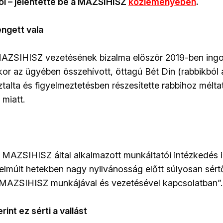
l – jelentette be a MAZSIHISZ
közleményében
.
ngett vala
 MAZSIHISZ vezetésének bizalma először 2019-ben ing
or az ügyében összehívott, öttagú Bét Din (rabbikból ál
talta és figyelmeztetésben részesítette rabbihoz méltat
miatt.
 MAZSIHISZ által alkalmazott munkáltatói intézkedés 
lmúlt hetekben nagy nyilvánosság előtt súlyosan sért
 a MAZSIHISZ munkájával és vezetésével kapcsolatban”.
rint ez sérti a vallást