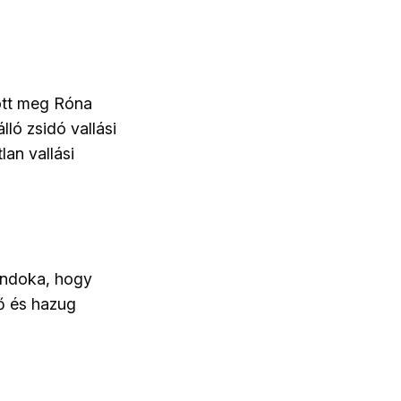
ott meg Róna
ló zsidó vallási
lan vallási
indoka, hogy
ő és hazug