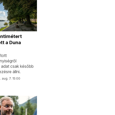
ntimétert
tt a Duna
tott
nyiségről
 adat csak később
zésre állni.
 aug. 7. 15:00