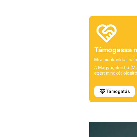
Támogassa m
Mi a munkánkkal hálá
A Magyarjelen.hu (Mag
ezért mindkét oldalról
Támogatás