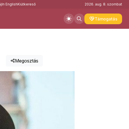
j
In English
Kiútkereső
2026. aug. 8. szombat
Támogatás
Megosztás