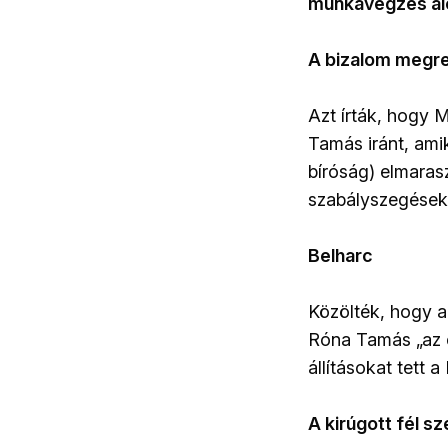
munkavégzés aló
A bizalom megre
Azt írták, hogy
Tamás iránt, amik
bíróság) elmarasz
szabályszegések 
Belharc
Közölték, hogy a
Róna Tamás „az e
állításokat tett
A kirúgott fél sze