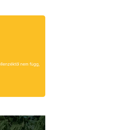
ellenzéktől nem függ,