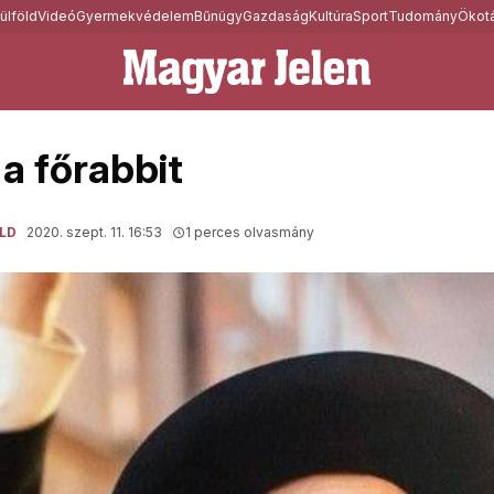
ülföld
Videó
Gyermekvédelem
Bűnügy
Gazdaság
Kultúra
Sport
Tudomány
Ökotá
 a főrabbit
LD
2020. szept. 11. 16:53
1 perces olvasmány