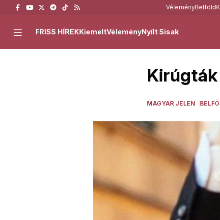
Vélemény
Belföld
K
FRISS HÍREK
Kiemelt
Vélemény
Nyílt Sisak
Kirúgták
MAGYAR JELEN
BELFÖ