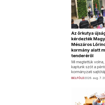
Az őrkutya újsá
kérdezték Magy
Mészáros Lőrinc
kormány alatt 
tenderéről
Mi megtettük volna
kaptunk szót a pént
kormányzati sajtótá
BELFÖLD
2026. aug. 7. 2