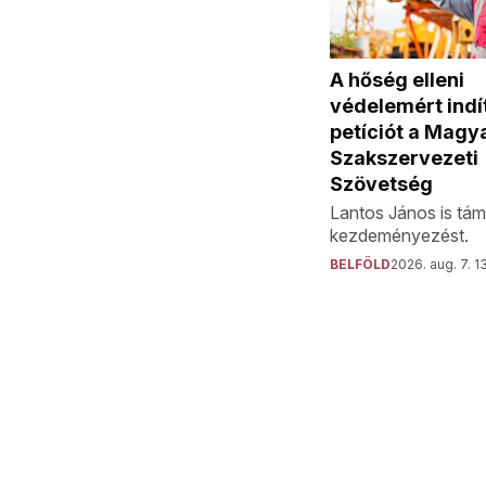
A hőség elleni
védelemért indí
petíciót a Magy
Szakszervezeti
Szövetség
Lantos János is tám
kezdeményezést.
BELFÖLD
2026. aug. 7. 1