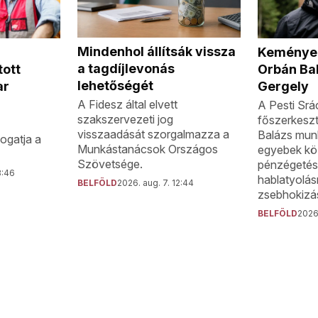
Mindenhol állítsák vissza
Keményen
a tagdíjlevonás
tott
Orbán Ba
lehetőségét
ar
Gergely
A Fidesz által elvett
A Pesti Srá
szakszervezeti jog
főszerkeszt
visszaadását szorgalmazza a
Balázs munk
ogatja a
Munkástanácsok Országos
egyebek köz
Szövetsége.
pénzégetésr
3:46
hablatyolá
BELFÖLD
2026. aug. 7. 12:44
zsebhokizás
BELFÖLD
2026.