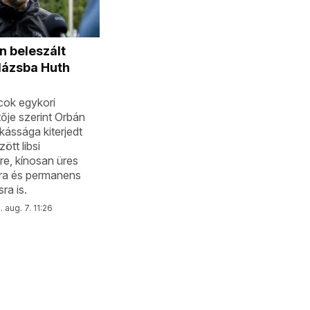
 beleszált
lázsba Huth
cok egykori
ője szerint Orbán
ássága kiterjedt
ött libsi
e, kínosan üres
sra és permanens
ra is.
 aug. 7. 11:26