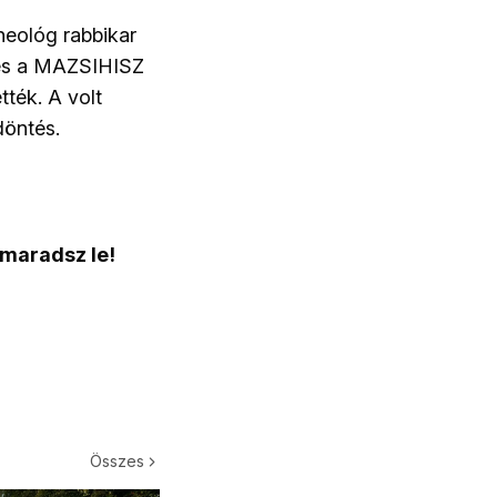
neológ rabbikar
t és a MAZSIHISZ
ték. A volt
döntés.
 maradsz le!
Összes