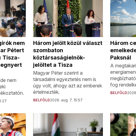
Három ce
gírók nem
Három jelölt közül választ
emelkede
ar Pétert
szombaton
Paksnál
 Tisza-
köztársaságielnök-
megnyert
jelöltet a Tisza
A megtakarí
energiamen
Magyar Péter szerint a
megbízható
társadalmi egyeztetés nem is
, de nem
fog rendelke
úgy volt, ahogy azt az emberek
eki
értelmezték.
jékoztatón.
BELFÖLD
2026.
BELFÖLD
2026. aug. 7. 15:57
0:27