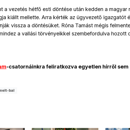
t a vezetés hétfő esti döntése után kedden a magyar 
ja kiállt mellette. Arra kérték az ügyvezető igazgató
nják vissza a döntésüket. Róna Tamást mégis felmentet
 mindez a vallási törvényeikkel szembefordulva hozott 
ram
-csatornáinkra feliratkozva egyetlen hírről sem
melt-bal