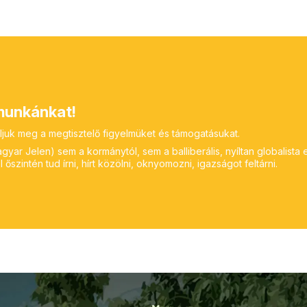
unkánkat!
ljuk meg a megtisztelő figyelmüket és támogatásukat.
yar Jelen) sem a kormánytól, sem a balliberális, nyíltan globalista 
 őszintén tud írni, hírt közölni, oknyomozni, igazságot feltárni.