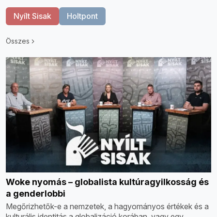
Nyílt Sisak
Holtpont
Összes
Woke nyomás – globalista kultúragyilkosság és
a genderlobbi
Megőrizhetők-e a nemzetek, a hagyományos értékek és a
kulturális identitás a globalizáció korában, vagy egy