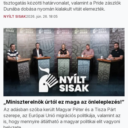
tisztogatás közötti határvonalat, valamint a Pride zászlók
Dunába dobása nyomán kialakult vitát elemezték.
NYÍLT SISAK
2026. jún. 26. 18:05
„Miniszterelnök úrtól ez maga az önleleplezés!”
Az adásban szóba került Magyar Péter és a Tisza Párt
szerepe, az Európai Unió migrációs politikája, valamint az
is, hogy mennyire átlátható a magyar politikai elit vagyoni
helyzete.