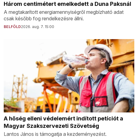
Három centimétert emelkedett a Duna Paksnál
A megtakarított energiamennyiségről megbízható adat
csak később fog rendelkezésre állni.
BELFÖLD
2026. aug. 7. 15:00
A hőség elleni védelemért indított petíciót a
Magyar Szakszervezeti Szövetség
Lantos János is támogatja a kezdeményezést.