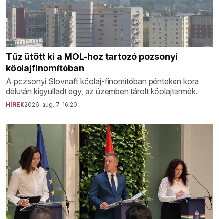
Tűz ütött ki a MOL-hoz tartozó pozsonyi
kőolajfinomítóban
A pozsonyi Slovnaft kőolaj-finomítóban pénteken kora
délután kigyulladt egy, az üzemben tárolt kőolajtermék.
HÍREK
2026. aug. 7. 16:20