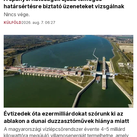
határsértésre biztató üzeneteket vizsgálnak
Nincs vége.
KÜLFÖLD
2026. aug. 7. 06:27
Évtizedek óta ezermilliárdokat szórunk ki az
ablakon a dunai duzzasztóművek hiánya miatt
A magyarországi vízlépcsőrendszer évente 4–5 milliárd
kilowattóra megújuló villamosenergiát termelhetne, amely