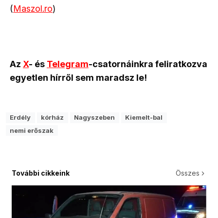
(
Maszol.ro
)
Az
X
- és
Telegram
-csatornáinkra feliratkozva
egyetlen hírről sem maradsz le!
Erdély
kórház
Nagyszeben
Kiemelt-bal
nemi erőszak
További cikkeink
Összes