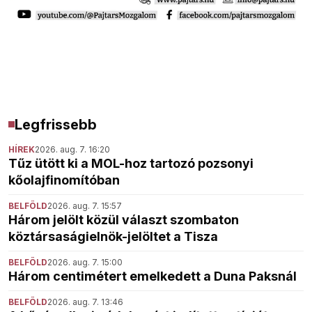
Legfrissebb
HÍREK
2026. aug. 7. 16:20
Tűz ütött ki a MOL-hoz tartozó pozsonyi
kőolajfinomítóban
BELFÖLD
2026. aug. 7. 15:57
Három jelölt közül választ szombaton
köztársaságielnök-jelöltet a Tisza
BELFÖLD
2026. aug. 7. 15:00
Három centimétert emelkedett a Duna Paksnál
BELFÖLD
2026. aug. 7. 13:46