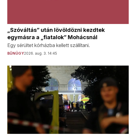
„Szóváltás” után lövöldözni kezdtek
egymásra a „fiatalok” Mohácsnál
Egy sérültet kórházba kellett szállítani.
BŰNÜGY
2026. aug. 3. 14:45