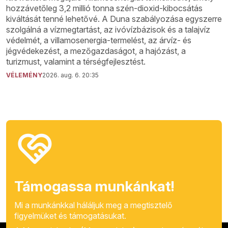
hozzávetőleg 3,2 millió tonna szén-dioxid-kibocsátás
kiváltását tenné lehetővé. A Duna szabályozása egyszerre
szolgálná a vízmegtartást, az ivóvízbázisok és a talajvíz
védelmét, a villamosenergia-termelést, az árvíz- és
jégvédekezést, a mezőgazdaságot, a hajózást, a
turizmust, valamint a térségfejlesztést.
VÉLEMÉNY
2026. aug. 6. 20:35
Támogassa munkánkat!
Mi a munkánkkal háláljuk meg a megtisztelő
figyelmüket és támogatásukat.