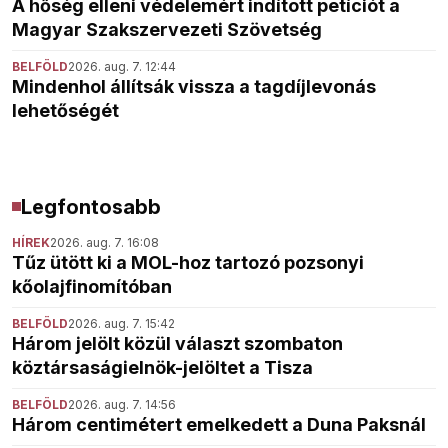
A hőség elleni védelemért indított petíciót a
Magyar Szakszervezeti Szövetség
BELFÖLD
2026. aug. 7. 12:44
Mindenhol állítsák vissza a tagdíjlevonás
lehetőségét
Legfontosabb
HÍREK
2026. aug. 7. 16:08
Tűz ütött ki a MOL-hoz tartozó pozsonyi
kőolajfinomítóban
BELFÖLD
2026. aug. 7. 15:42
Három jelölt közül választ szombaton
köztársaságielnök-jelöltet a Tisza
BELFÖLD
2026. aug. 7. 14:56
Három centimétert emelkedett a Duna Paksnál