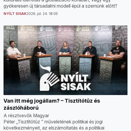
gyökeresen új társadalmi modell épül a szemünk előtt?
NYÍLT SISAK
2026. júl. 24. 18:05
Van itt még jogállam? – Tisztítótűz és
zászlóháború
A résztvevők Magyar
Péter „Tisztítótűz ” műveletének politikai és jogi
következményeit, az elszámoltatás és a politikai