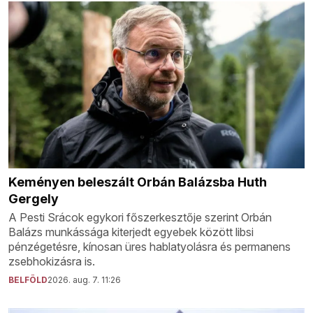
Keményen beleszált Orbán Balázsba Huth
Gergely
A Pesti Srácok egykori főszerkesztője szerint Orbán
Balázs munkássága kiterjedt egyebek között libsi
pénzégetésre, kínosan üres hablatyolásra és permanens
zsebhokizásra is.
BELFÖLD
2026. aug. 7. 11:26