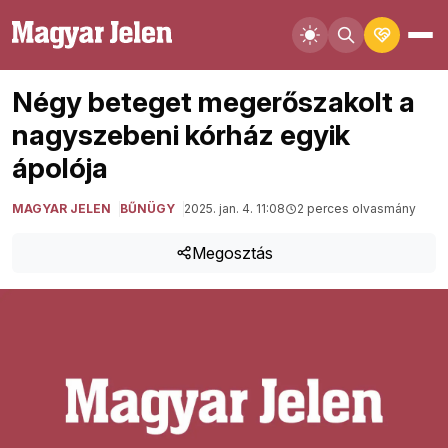
Négy beteget megerőszakolt a
nagyszebeni kórház egyik
ápolója
MAGYAR JELEN
BŰNÜGY
2025. jan. 4. 11:08
2 perces olvasmány
Megosztás