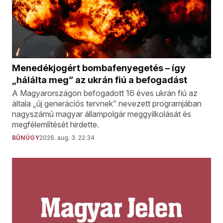
Menedékjogért bombafenyegetés – így
„hálálta meg” az ukrán fiú a befogadást
A Magyarországon befogadott 16 éves ukrán fiú az
általa „új generációs tervnek” nevezett programjában
nagyszámú magyar állampolgár meggyilkolását és
megfélemlítését hirdette.
BŰNÜGY
2026. aug. 3. 22:34