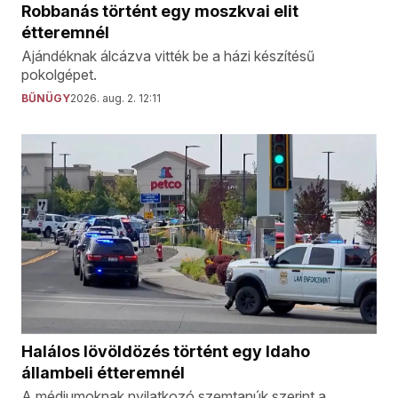
Robbanás történt egy moszkvai elit
étteremnél
Ajándéknak álcázva vitték be a házi készítésű
pokolgépet.
BŰNÜGY
2026. aug. 2. 12:11
Halálos lövöldözés történt egy Idaho
állambeli étteremnél
A médiumoknak nyilatkozó szemtanúk szerint a