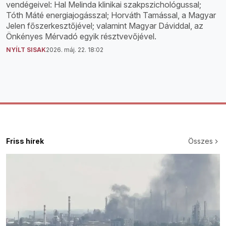
vendégeivel: Hal Melinda klinikai szakpszichológussal;
Tóth Máté energiajogásszal; Horváth Tamással, a Magyar
Jelen főszerkesztőjével; valamint Magyar Dáviddal, az
Önkényes Mérvadó egyik résztvevőjével.
NYÍLT SISAK
2026. máj. 22. 18:02
Friss hírek
Összes