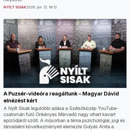
NYÍLT SISAK
2026. jún. 12. 18:12
A Puzsér-videóra reagáltunk – Magyar Dávid
elnézést kért
A Nyílt Sisak legutóbbi adása a Szélsőközép YouTube-
csatornán futó Önkényes Mérvadó nagy vihart kavart
epizódjáról szólt. A műsorban a téma pszichológiai, jogi és
társadalmi következményeit elemezte Gulyás Anita a