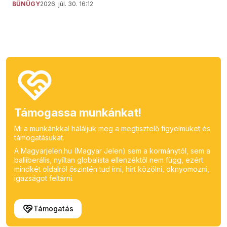
BŰNÜGY
2026. júl. 30. 16:12
Támogassa munkánkat!
Mi a munkánkkal háláljuk meg a megtisztelő figyelmüket és
támogatásukat.
A Magyarjelen.hu (Magyar Jelen) sem a kormánytól, sem a
balliberális, nyíltan globalista ellenzéktől nem függ, ezért
mindkét oldalról őszintén tud írni, hírt közölni, oknyomozni,
igazságot feltárni.
Támogatás