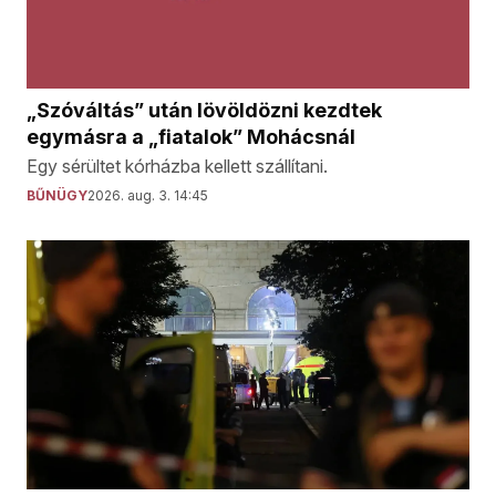
„Szóváltás” után lövöldözni kezdtek
egymásra a „fiatalok” Mohácsnál
Egy sérültet kórházba kellett szállítani.
BŰNÜGY
2026. aug. 3. 14:45