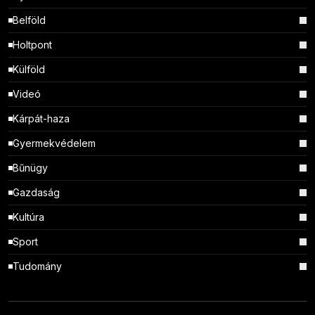
Belföld
Holtpont
Külföld
Videó
Kárpát-haza
Gyermekvédelem
Bűnügy
Gazdaság
Kultúra
Sport
Tudomány