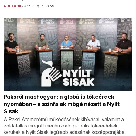
KULTÚRA
2026. aug. 7. 18:59
Paksról máshogyan: a globális tőkeérdek
nyomában – a színfalak mögé nézett a Nyílt
Sisak
A Paksi Atomerőmű működésének kihívásai, valamint a
zöldátállás mögött meghúzódó globális tőkeérdekek
kerültek a Nyílt Sisak legújabb adásának középpontjába.