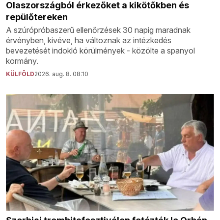
Olaszországból érkezőket a kikötőkben és
repülőtereken
A szúrópróbaszerű ellenőrzések 30 napig maradnak
érvényben, kivéve, ha változnak az intézkedés
bevezetését indokló körülmények - közölte a spanyol
kormány.
KÜLFÖLD
2026. aug. 8. 08:10