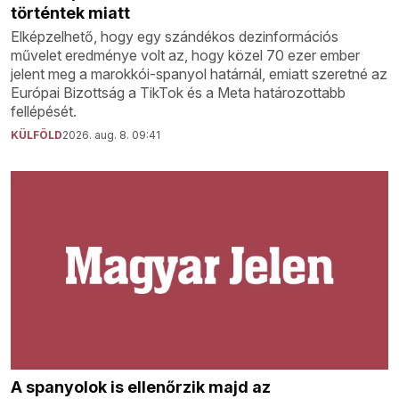
történtek miatt
Elképzelhető, hogy egy szándékos dezinformációs
művelet eredménye volt az, hogy közel 70 ezer ember
jelent meg a marokkói-spanyol határnál, emiatt szeretné az
Európai Bizottság a TikTok és a Meta határozottabb
fellépését.
KÜLFÖLD
2026. aug. 8. 09:41
A spanyolok is ellenőrzik majd az