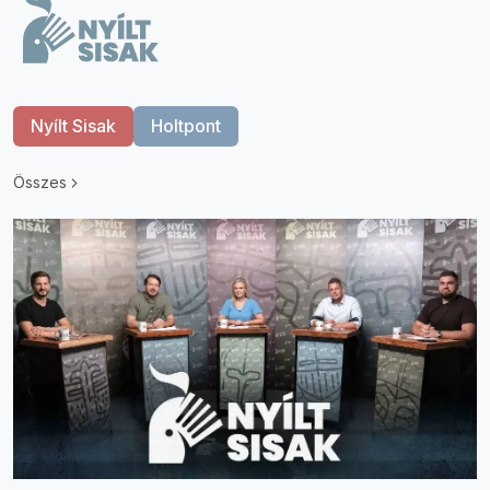
Nyílt Sisak
Holtpont
Összes