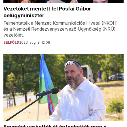
Vezetőket mentett fel Pósfai Gábor
belügyminiszter
Felmentették a Nemzeti Kommunikációs Hivatal (NKOH)
és a Nemzeti Rendezvényszervező Ügynökség (NRÜ)
vezetőjét.
BELFÖLD
2026. aug. 8. 12:08
Egymást verhették át és lophatták meg a