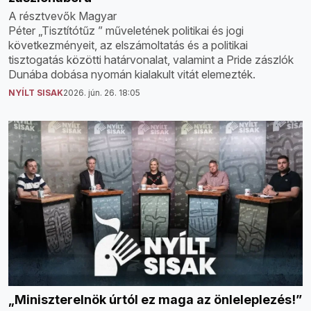
A résztvevők Magyar
Péter „Tisztítótűz ” műveletének politikai és jogi
következményeit, az elszámoltatás és a politikai
tisztogatás közötti határvonalat, valamint a Pride zászlók
Dunába dobása nyomán kialakult vitát elemezték.
NYÍLT SISAK
2026. jún. 26. 18:05
„Miniszterelnök úrtól ez maga az önleleplezés!”