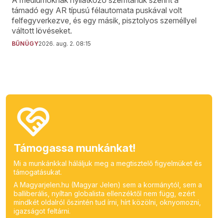
támadó egy AR típusú félautomata puskával volt
felfegyverkezve, és egy másik, pisztolyos személlyel
váltott lövéseket.
BŰNÜGY
2026. aug. 2. 08:15
Támogassa munkánkat!
Mi a munkánkkal háláljuk meg a megtisztelő figyelmüket és
támogatásukat.
A Magyarjelen.hu (Magyar Jelen) sem a kormánytól, sem a
balliberális, nyíltan globalista ellenzéktől nem függ, ezért
mindkét oldalról őszintén tud írni, hírt közölni, oknyomozni,
igazságot feltárni.