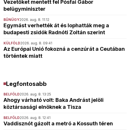
Vezetőket mentett fel Pósfai Gábor
belügyminiszter
BŰNÜGY
2026. aug. 8. 11:12
Egymást verhették át és lophatták meg a
budapesti zsidók Radnóti Zoltán szerint
KÜLFÖLD
2026. aug. 8. 09:41
Az Európai Unió fokozná a cenzúrát a Ceutában
történtek miatt
Legfontosabb
BELFÖLD
2026. aug. 8. 13:25
Ahogy várható volt: Baka Andrást jelöli
köztársasági elnöknek a Tisza
BELFÖLD
2026. aug. 8. 12:41
Vaddisznót gázolt a metró a Kossuth téren