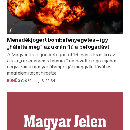
Menedékjogért bombafenyegetés – így
„hálálta meg” az ukrán fiú a befogadást
A Magyarországon befogadott 16 éves ukrán fiú az
általa „új generációs tervnek” nevezett programjában
nagyszámú magyar állampolgár meggyilkolását és
megfélemlítését hirdette.
BŰNÜGY
2026. aug. 3. 22:34