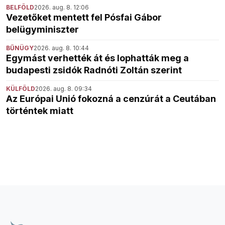
BELFÖLD
2026. aug. 8. 12:06
Vezetőket mentett fel Pósfai Gábor
belügyminiszter
BŰNÜGY
2026. aug. 8. 10:44
Egymást verhették át és lophatták meg a
budapesti zsidók Radnóti Zoltán szerint
KÜLFÖLD
2026. aug. 8. 09:34
Az Európai Unió fokozná a cenzúrát a Ceutában
történtek miatt