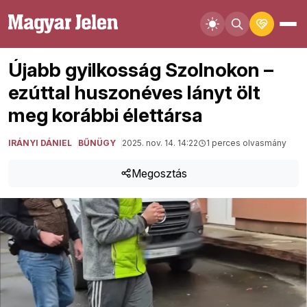
Újabb gyilkosság Szolnokon –
ezúttal huszonéves lányt ölt
meg korábbi élettársa
IRÁNYI DÁNIEL
BŰNÜGY
2025. nov. 14. 14:22
1 perces olvasmány
Megosztás