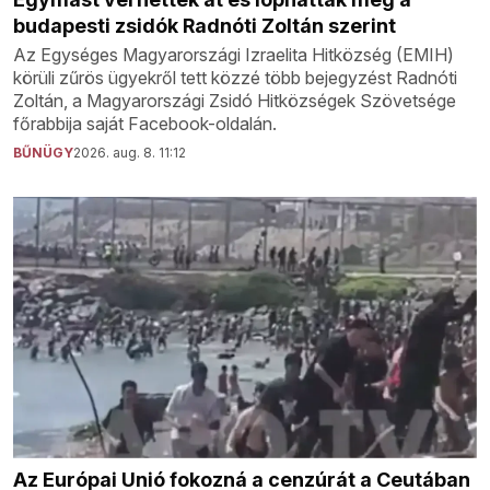
budapesti zsidók Radnóti Zoltán szerint
Az Egységes Magyarországi Izraelita Hitközség (EMIH)
körüli zűrös ügyekről tett közzé több bejegyzést Radnóti
Zoltán, a Magyarországi Zsidó Hitközségek Szövetsége
főrabbija saját Facebook-oldalán.
BŰNÜGY
2026. aug. 8. 11:12
Az Európai Unió fokozná a cenzúrát a Ceutában