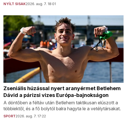
NYÍLT SISAK
2026. aug. 7. 18:01
Zseniális húzással nyert aranyérmet Betlehem
Dávid a párizsi vizes Európa-bajnokságon
A döntőben a féltáv után Betlehem taktikusan elúszott a
többiektől, és a fő bolytól balra hagyta le a vetélytársakat.
SPORT
2026. aug. 7. 17:22