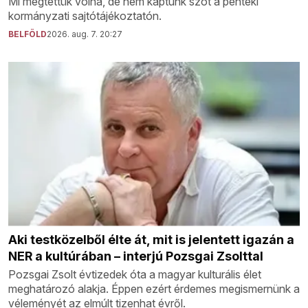
Mi megtettük volna, de nem kaptunk szót a pénteki
kormányzati sajtótájékoztatón.
BELFÖLD
2026. aug. 7. 20:27
Aki testközelből élte át, mit is jelentett igazán a
NER a kultúrában – interjú Pozsgai Zsolttal
Pozsgai Zsolt évtizedek óta a magyar kulturális élet
meghatározó alakja. Éppen ezért érdemes megismernünk a
véleményét az elmúlt tizenhat évről.