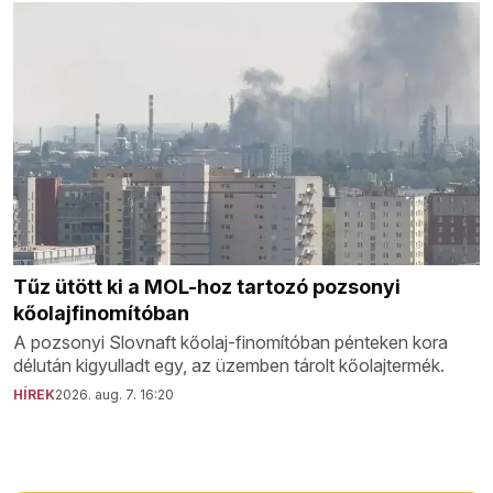
Tűz ütött ki a MOL-hoz tartozó pozsonyi
kőolajfinomítóban
A pozsonyi Slovnaft kőolaj-finomítóban pénteken kora
délután kigyulladt egy, az üzemben tárolt kőolajtermék.
HÍREK
2026. aug. 7. 16:20