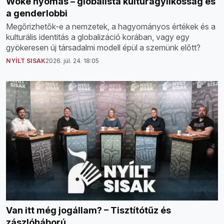
Woke nyomás – globalista kultúragyilkosság és
a genderlobbi
Megőrizhetők-e a nemzetek, a hagyományos értékek és a
kulturális identitás a globalizáció korában, vagy egy
gyökeresen új társadalmi modell épül a szemünk előtt?
NYÍLT SISAK
2026. júl. 24. 18:05
Van itt még jogállam? – Tisztítótűz és
zászlóháború