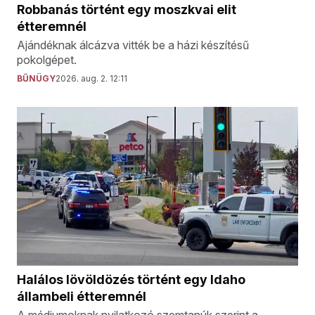
Robbanás történt egy moszkvai elit
étteremnél
Ajándéknak álcázva vitték be a házi készítésű
pokolgépet.
BŰNÜGY
2026. aug. 2. 12:11
Halálos lövöldözés történt egy Idaho
állambeli étteremnél
A médiumoknak nyilatkozó szemtanúk szerint a