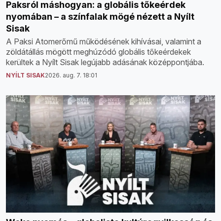
Paksról máshogyan: a globális tőkeérdek
nyomában – a színfalak mögé nézett a Nyílt
Sisak
A Paksi Atomerőmű működésének kihívásai, valamint a
zöldátállás mögött meghúzódó globális tőkeérdekek
kerültek a Nyílt Sisak legújabb adásának középpontjába.
NYÍLT SISAK
2026. aug. 7. 18:01