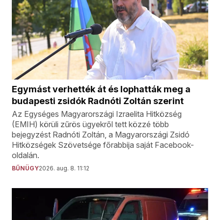
Egymást verhették át és lophatták meg a
budapesti zsidók Radnóti Zoltán szerint
Az Egységes Magyarországi Izraelita Hitközség
(EMIH) körüli zűrös ügyekről tett közzé több
bejegyzést Radnóti Zoltán, a Magyarországi Zsidó
Hitközségek Szövetsége főrabbija saját Facebook-
oldalán.
BŰNÜGY
2026. aug. 8. 11:12