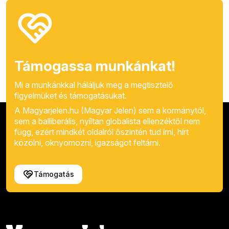
Támogassa munkánkat!
Mi a munkánkkal háláljuk meg a megtisztelő
figyelmüket és támogatásukat.
A Magyarjelen.hu (Magyar Jelen) sem a kormánytól,
sem a balliberális, nyíltan globalista ellenzéktől nem
függ, ezért mindkét oldalról őszintén tud írni, hírt
közölni, oknyomozni, igazságot feltárni.
Támogatás