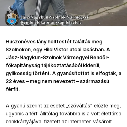
Huszonéves lány holttestét találták meg
Szolnokon, egy Hild Viktor utcai lakásban. A
Jász-Nagykun-Szolnok Vármegyei Rendőr-
főkapitányság tájékoztatásából kiderül,
gyilkosság történt. A gyanúsítottat is elfogták, a
22 éves – meg nem nevezett – származású
férfit.
A gyanú szerint az esetet „szóváltás” előzte meg,
ugyanis a férfi állítólag továbbra is a volt élettársa
bankkártyájával fizetett az interneten vásárolt