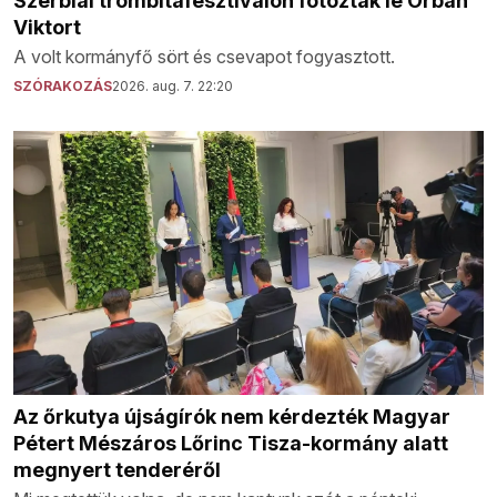
Szerbiai trombitafesztiválon fotózták le Orbán
Viktort
A volt kormányfő sört és csevapot fogyasztott.
SZÓRAKOZÁS
2026. aug. 7. 22:20
Az őrkutya újságírók nem kérdezték Magyar
Pétert Mészáros Lőrinc Tisza-kormány alatt
megnyert tenderéről