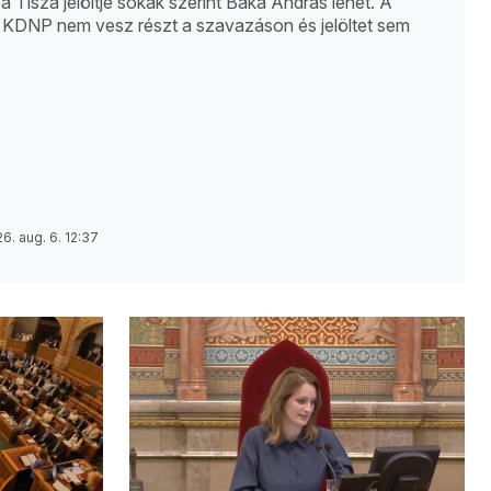
, a Tisza jelöltje sokak szerint Baka András lehet. A
 KDNP nem vesz részt a szavazáson és jelöltet sem
6. aug. 6. 12:37