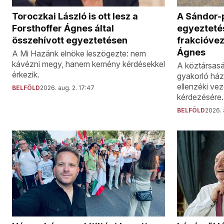
Toroczkai László is ott lesz a
A Sándor-p
Forsthoffer Ágnes által
egyezteté
összehívott egyeztetésen
frakcióvez
Ágnes
A Mi Hazánk elnöke leszögezte: nem
kávézni megy, hanem kemény kérdésekkel
A köztársasá
érkezik.
gyakorló ház
ellenzéki ve
BELFÖLD
2026. aug. 2. 17:47
kérdezésére.
BELFÖLD
2026. a