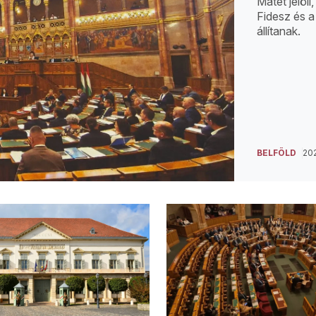
Mátét jelöli
Fidesz és a
állítanak.
BELFÖLD
202