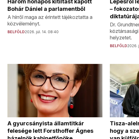
Lépésről l
Három hónapos kitiltást kapott
– fokozato
Bohár Dániel a parlamentből
diktatúráj
A hírről maga az érintett tájékoztatta a
közvéleményt.
Dr. Grundtne
köztársasági 
BELFÖLD
2026. júl. 14. 08:40
helyzetet.
BELFÖLD
2026. j
Tisza-alel
A gyurcsányista államtitkár
hogy a sz
felesége lett Forsthoffer Ágnes
van külfö
házelnök kabinetfőnöke