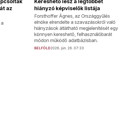
apcsolták
Kereshető lesz a legtöbbet
át az
hiányzó képviselők listája
Forsthoffer Ágnes, az Országgyűlés
elnöke elrendelte a szavazásokról való
 a
hiányzások átlátható megjelenítését egy
könnyen kereshető, felhasználóbarát
módon működő adatbázisban.
BELFÖLD
2026. jún. 26. 07:33