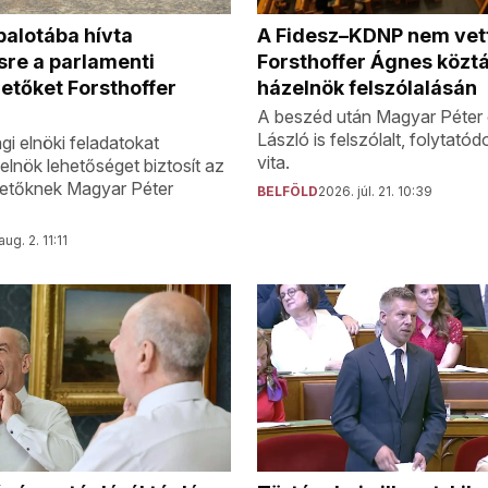
alotába hívta
A Fidesz–KDNP nem vett
sre a parlamenti
Forsthoffer Ágnes közt
etőket Forsthoffer
házelnök felszólalásán
A beszéd után Magyar Péter 
László is felszólalt, folytatódo
gi elnöki feladatokat
vita.
elnök lehetőséget biztosít az
zetőknek Magyar Péter
BELFÖLD
2026. júl. 21. 10:39
ug. 2. 11:11