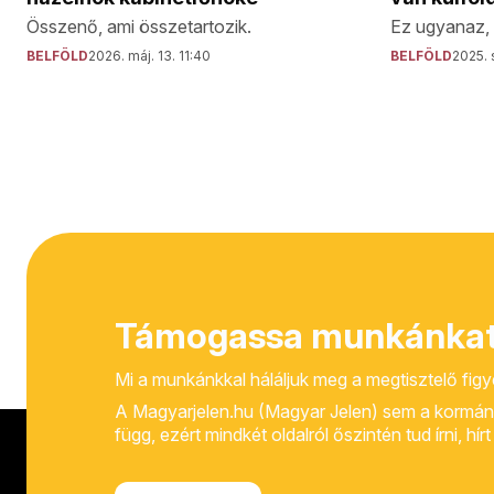
Ez ugyanaz, m
Összenő, ami összetartozik.
BELFÖLD
2025. 
BELFÖLD
2026. máj. 13. 11:40
Támogassa munkánkat
Mi a munkánkkal háláljuk meg a megtisztelő fig
A Magyarjelen.hu (Magyar Jelen) sem a kormánytól
függ, ezért mindkét oldalról őszintén tud írni, hí