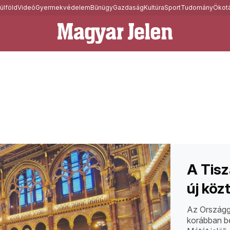
ülföld
Videó
Gyermekvédelem
Bűnügy
Gazdaság
Kultúra
Sport
Tudomány
Ökotá
A Tisz
új köz
Az Országgy
korábban be