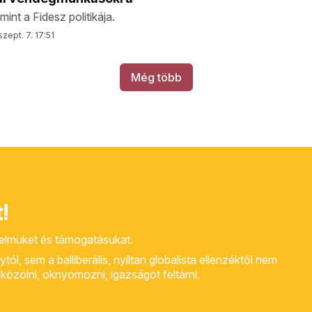
int a Fidesz politikája.
szept. 7. 17:51
Még több
!
yelmüket és támogatásukat.
, sem a balliberális, nyíltan globalista ellenzéktől nem
rt közölni, oknyomozni, igazságot feltárni.