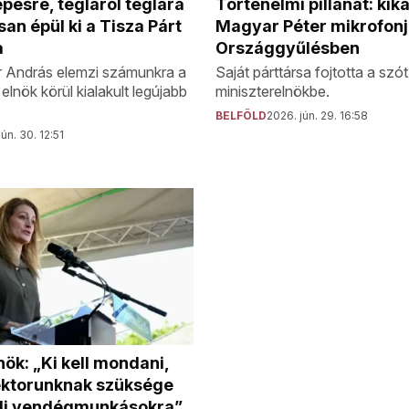
épésre, tégláról téglára
Történelmi pillanat: kik
san épül ki a Tisza Párt
Magyar Péter mikrofonj
a
Országgyűlésben
r András elemzi számunkra a
Saját párttársa fojtotta a szót
elnök körül kialakult legújabb
miniszterelnökbe.
BELFÖLD
2026. jún. 29. 16:58
ún. 30. 12:51
nök: „Ki kell mondani,
ektorunknak szüksége
ldi vendégmunkásokra”