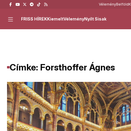
Vélemény
Belföld
K
FRISS HÍREK
Kiemelt
Vélemény
Nyílt Sisak
Címke: Forsthoffer Ágnes