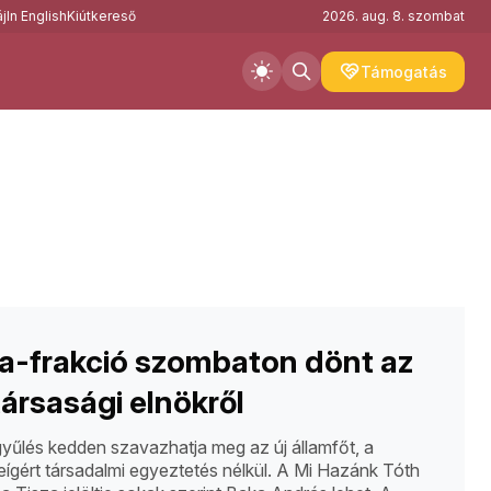
j
In English
Kiútkereső
2026. aug. 8. szombat
Támogatás
a-frakció szombaton dönt az
társasági elnökről
űlés kedden szavazhatja meg az új államfőt, a
ígért társadalmi egyeztetés nélkül. A Mi Hazánk Tóth