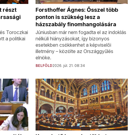
Forsthoffer Ágnes: Ősszel több
 részt
ponton is szükség lesz a
ársasági
házszabály finomhangolására
Júniusban már nem fogadta el az indoklás
és Toroczkai
nélküli hiányzásokat, így bizonyos
tt a politikai
esetekben csökkenhet a képviselői
illetmény – közölte az Országgyűlés
elnöke.
BELFÖLD
2026. júl. 21. 08:34