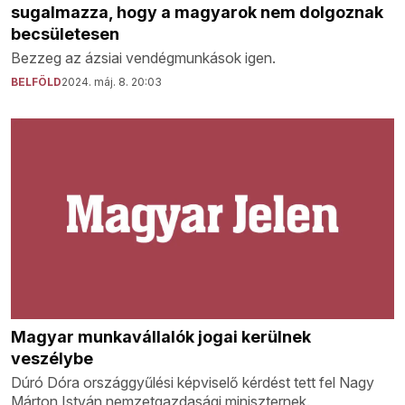
sugalmazza, hogy a magyarok nem dolgoznak
becsületesen
Bezzeg az ázsiai vendégmunkások igen.
BELFÖLD
2024. máj. 8. 20:03
Magyar munkavállalók jogai kerülnek
veszélybe
Dúró Dóra országgyűlési képviselő kérdést tett fel Nagy
Márton István nemzetgazdasági miniszternek.