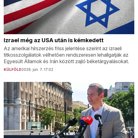
Izrael még az USA után is kémkedett
Az amerikai hírszerzés friss jelentése szerint az izraeli
titkosszolgálatok vélhetően rendszeresen lehallgatják az
Egyesült Államok és Irán között zajló béketárgyalásokat.
KÜLFÖLD
2026. jún. 7. 17:02