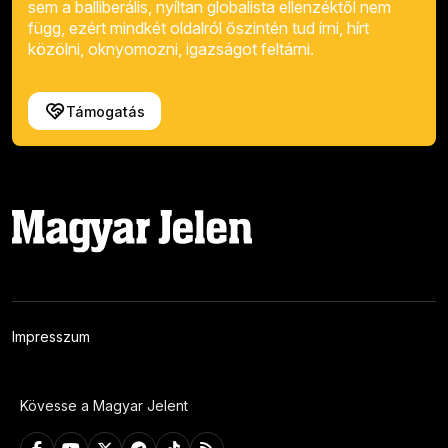
sem a balliberális, nyíltan globalista ellenzéktől nem
függ, ezért mindkét oldalról őszintén tud írni, hírt
közölni, oknyomozni, igazságot feltárni.
Támogatás
Impresszum
Kövesse a Magyar Jelent