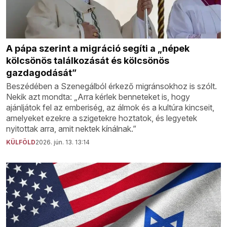
A pápa szerint a migráció segíti a „népek
kölcsönös találkozását és kölcsönös
gazdagodását”
Beszédében a Szenegálból érkező migránsokhoz is szólt.
Nekik azt mondta: „Arra kérlek benneteket is, hogy
ajánljátok fel az emberiség, az álmok és a kultúra kincseit,
amelyeket ezekre a szigetekre hoztatok, és legyetek
nyitottak arra, amit nektek kínálnak.”
KÜLFÖLD
2026. jún. 13. 13:14