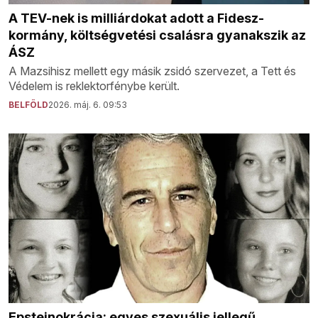
A TEV-nek is milliárdokat adott a Fidesz-
kormány, költségvetési csalásra gyanakszik az
ÁSZ
A Mazsihisz mellett egy másik zsidó szervezet, a Tett és
Védelem is reklektorfénybe került.
BELFÖLD
2026. máj. 6. 09:53
Epsteinokrácia: egyes szexuális jellegű