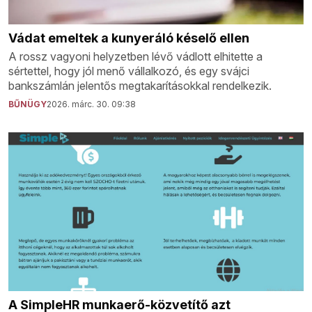
Vádat emeltek a kunyeráló késelő ellen
A rossz vagyoni helyzetben lévő vádlott elhitette a
sértettel, hogy jól menő vállalkozó, és egy svájci
bankszámlán jelentős megtakarításokkal rendelkezik.
BŰNÜGY
2026. márc. 30. 09:38
A SimpleHR munkaerő-közvetítő azt