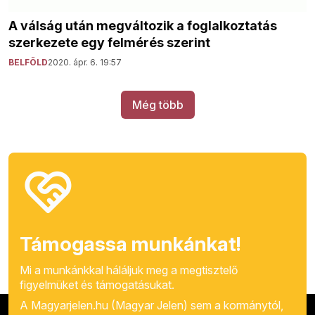
A válság után megváltozik a foglalkoztatás
szerkezete egy felmérés szerint
BELFÖLD
2020. ápr. 6. 19:57
Még több
Támogassa munkánkat!
Mi a munkánkkal háláljuk meg a megtisztelő
figyelmüket és támogatásukat.
A Magyarjelen.hu (Magyar Jelen) sem a kormánytól,