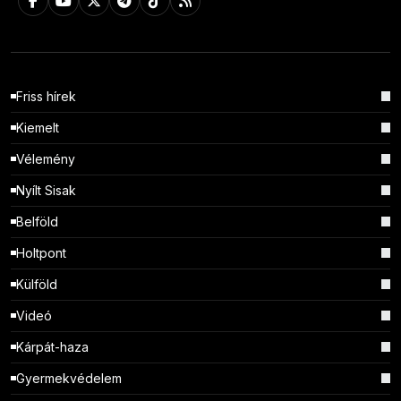
Friss hírek
Kiemelt
Vélemény
Nyílt Sisak
Belföld
Holtpont
Külföld
Videó
Kárpát-haza
Gyermekvédelem