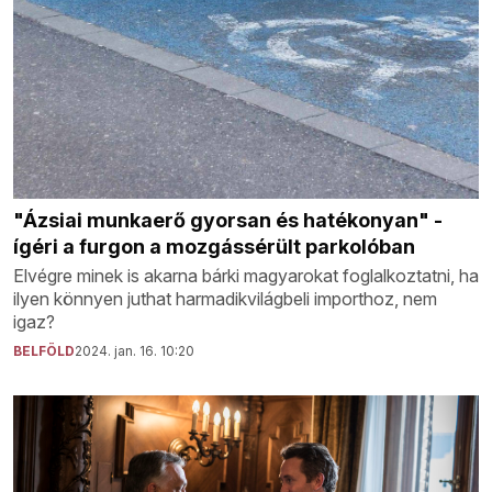
"Ázsiai munkaerő gyorsan és hatékonyan" -
ígéri a furgon a mozgássérült parkolóban
Elvégre minek is akarna bárki magyarokat foglalkoztatni, ha
ilyen könnyen juthat harmadikvilágbeli importhoz, nem
igaz?
BELFÖLD
2024. jan. 16. 10:20