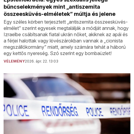
bűncselekmények mint „antiszemita
összeesküvés-elméletek” múltja és jelene
Egy széles körben terjesztett „antiszemita összeesküvés-
elmélet” szerint egyesek megtalálják a módját annak, hogy
Izraelbe csábítsanak fiatal ukrán nőket, akiknek az apái és
a férjei halottak vagy lövészárokban vannak a „cionista
megszállókormány” miatt, amely számára tehát a háború
egy kettős nyereség. Szó szerint egy bombaüzlet!
VÉLEMÉNY
2026. ápr. 22. 13:03