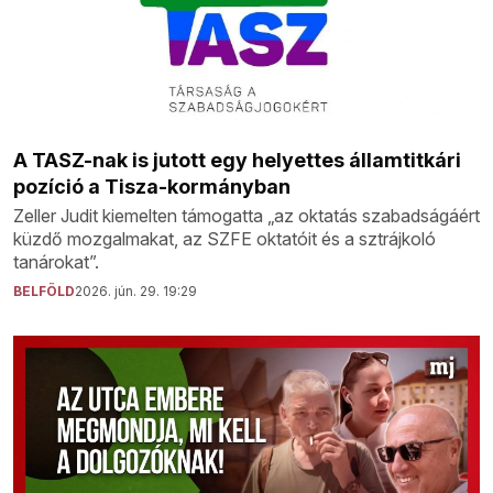
A TASZ-nak is jutott egy helyettes államtitkári
pozíció a Tisza-kormányban
Zeller Judit kiemelten támogatta „az oktatás szabadságáért
küzdő mozgalmakat, az SZFE oktatóit és a sztrájkoló
tanárokat”.
BELFÖLD
2026. jún. 29. 19:29