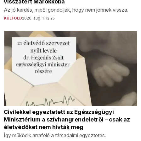
visszatért Marokkóba
Az jó kérdés, miből gondolják, hogy nem jönnek vissza.
KÜLFÖLD
2026. aug. 1. 12:25
Civilekkel egyeztetett az Egészségügyi
Minisztérium a szívhangrendeletről – csak az
életvédőket nem hívták meg
Így működik arrafelé a társadalmi egyeztetés.