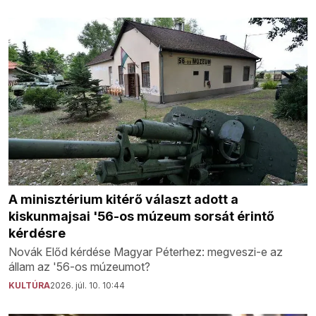
A minisztérium kitérő választ adott a
kiskunmajsai '56-os múzeum sorsát érintő
kérdésre
Novák Előd kérdése Magyar Péterhez: megveszi-e az
állam az '56-os múzeumot?
KULTÚRA
2026. júl. 10. 10:44