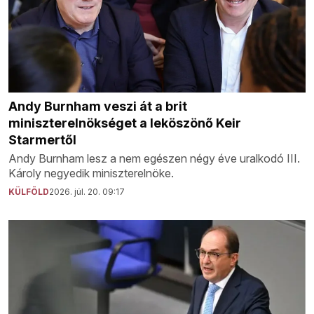
Andy Burnham veszi át a brit
miniszterelnökséget a leköszönő Keir
Starmertől
Andy Burnham lesz a nem egészen négy éve uralkodó III.
Károly negyedik miniszterelnöke.
KÜLFÖLD
2026. júl. 20. 09:17