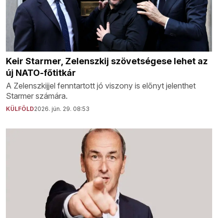
Keir Starmer, Zelenszkij szövetségese lehet az
új NATO-főtitkár
A Zelenszkijjel fenntartott jó viszony is előnyt jelenthet
Starmer számára.
KÜLFÖLD
2026. jún. 29. 08:53