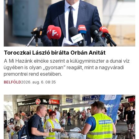
Toroczkai László bírálta Orbán Anitát
A Mi Hazánk elnöke szerint a külügyminiszter a dunai víz
ügyében is olyan „gyorsan” reagált, mint a nagyváradi
premontrei rend esetében.
BELFÖLD
2026. aug. 6. 08:35