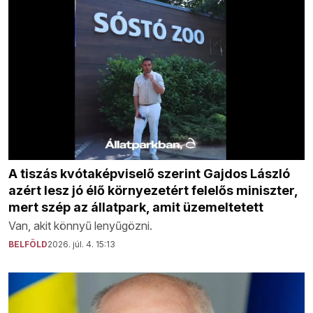
A tiszás kvótaképviselő szerint Gajdos László
azért lesz jó élő környezetért felelős miniszter,
mert szép az állatpark, amit üzemeltetett
Van, akit könnyű lenyűgözni.
BELFÖLD
2026. júl. 4. 15:13