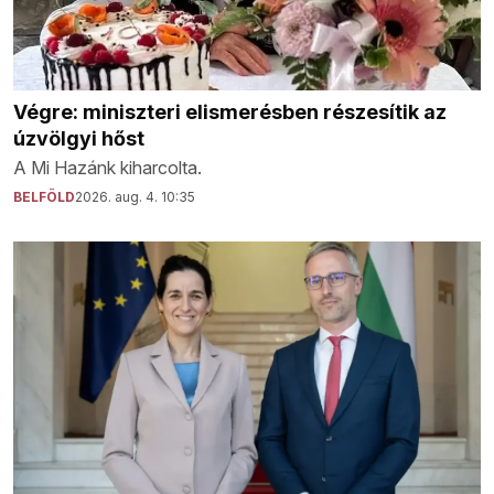
Végre: miniszteri elismerésben részesítik az
úzvölgyi hőst
A Mi Hazánk kiharcolta.
BELFÖLD
2026. aug. 4. 10:35