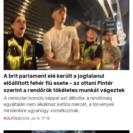
A brit parlament elé került a jogtalanul
előállított fehér fiú esete – az ottani Pintér
szerint a rendőrök tökéletes munkát végeztek
A miniszter komoly képpel azt állította: a rendőrség
egyáltalán nem alkalmaz kettős mércét, a törvények
mindenkire ugyanúgy vonatkoznak.
KÜLFÖLD
2026. júl. 8. 17:16