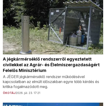
A jégkármérséklő rendszerről egyeztetett
civilekkel az Agrár- és Élelmiszergazdaságért
Felelős Minisztérium
A JÉGER jégkármérséklő rendszer működésével
kapcsolatban az elmúlt időszakban egyre több kérdés és
kritika fogalmazódott meg.
ÖKOTÁJ
2026. júl. 23. 17:21