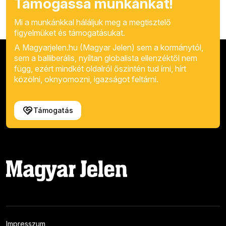
Támogassa munkánkat!
Mi a munkánkkal háláljuk meg a megtisztelő
figyelmüket és támogatásukat.
A Magyarjelen.hu (Magyar Jelen) sem a kormánytól,
sem a balliberális, nyíltan globalista ellenzéktől nem
függ, ezért mindkét oldalról őszintén tud írni, hírt
közölni, oknyomozni, igazságot feltárni.
Támogatás
Impresszum