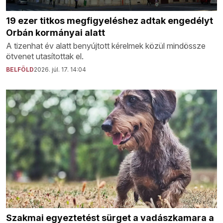
19 ezer titkos megfigyeléshez adtak engedélyt
Orbán kormányai alatt
A tizenhat év alatt benyújtott kérelmek közül mindössze
ötvenet utasítottak el.
BELFÖLD
2026. júl. 17. 14:04
Szakmai egyeztetést sürget a vadászkamara a