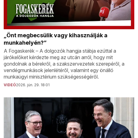
„Önt megbecsülik vagy kihasználják a
munkahelyén?”
A Fogaskerék – A dolgozók hangja stábja ezúttal a
járókelőket kérdezte meg az utcán arról, hogy mit
gondolnak a bérekről, a szakszervezetek szerepéről, a
vendégmunkások jelenlétéről, valamint egy önálló
munkaügyi minisztérium szükségességéről.
VIDEÓ
2026. jún. 29. 18:01