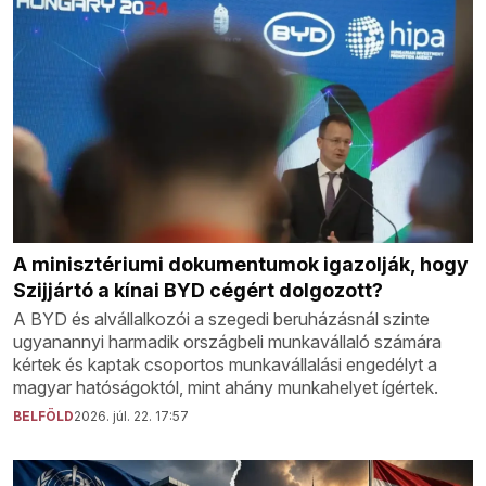
A minisztériumi dokumentumok igazolják, hogy
Szijjártó a kínai BYD cégért dolgozott?
A BYD és alvállalkozói a szegedi beruházásnál szinte
ugyanannyi harmadik országbeli munkavállaló számára
kértek és kaptak csoportos munkavállalási engedélyt a
magyar hatóságoktól, mint ahány munkahelyet ígértek.
BELFÖLD
2026. júl. 22. 17:57