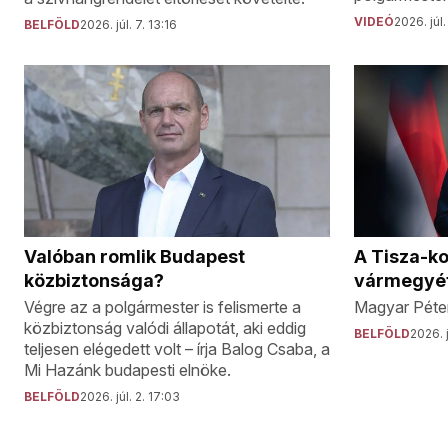
VIDEÓ
2026. júl. 
BELFÖLD
2026. júl. 7. 13:16
Valóban romlik Budapest
A Tisza-k
közbiztonsága?
vármegyé
Végre az a polgármester is felismerte a
Magyar Péter
közbiztonság valódi állapotát, aki eddig
BELFÖLD
2026. j
teljesen elégedett volt – írja Balog Csaba, a
Mi Hazánk budapesti elnöke.
BELFÖLD
2026. júl. 2. 17:03