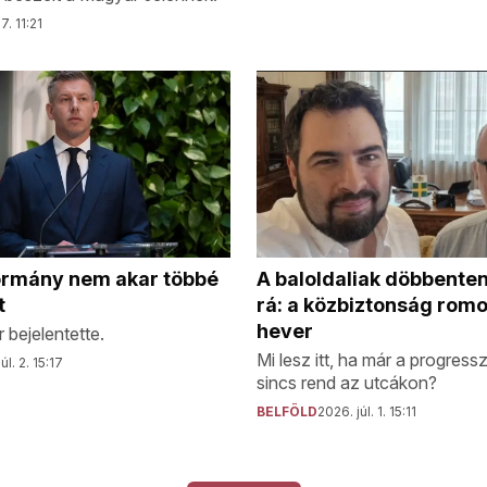
7. 11:21
ormány nem akar többé
A baloldaliak döbbente
t
rá: a közbiztonság rom
hever
 bejelentette.
Mi lesz itt, ha már a progressz
úl. 2. 15:17
sincs rend az utcákon?
BELFÖLD
2026. júl. 1. 15:11