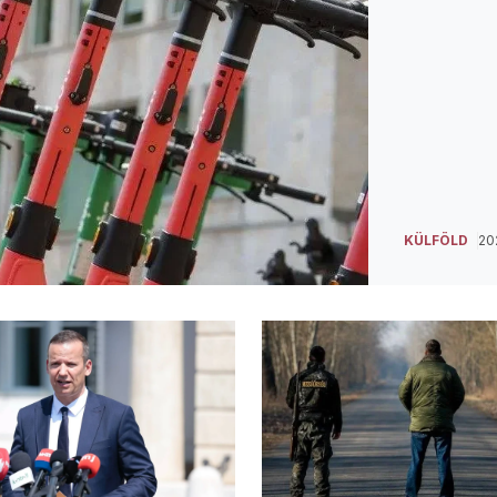
KÜLFÖLD
20