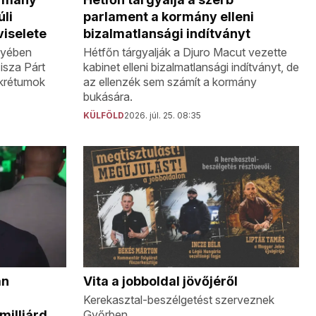
parlament a kormány elleni
úli
bizalmatlansági indítványt
iselete
Hétfőn tárgyalják a Djuro Macut vezette
gyében
kabinet elleni bizalmatlansági indítványt, de
isza Párt
az ellenzék sem számít a kormány
ekrétumok
bukására.
KÜLFÖLD
2026. júl. 25. 08:35
án
Vita a jobboldal jövőjéről
Kerekasztal-beszélgetést szerveznek
milliárd
Győrben.