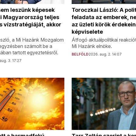
sem leszünk képesek
Toroczkai László: A poli
i Magyarország teljes
feladata az emberek, n
s vízstratégiáját, akkor
az üzleti körök érdekei
képviselete
ászló, a Mi Hazánk Mozgalom
Átfogó aktuálpolitikai reakció
egyzésben számolt be a
Mi Hazánk elnöke.
ában tartott egyeztetésről.
BELFÖLD
2026. aug. 2. 14:07
aug. 3. 17:27
Tarr Zoltán szerint a k
ett a harmadfokú