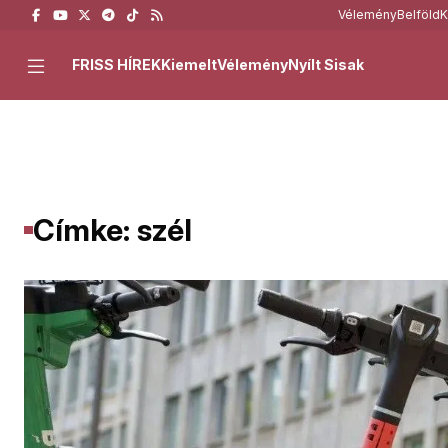
Vélemény
Belföld
K
FRISS HÍREK
Kiemelt
Vélemény
Nyílt Sisak
Címke: szél