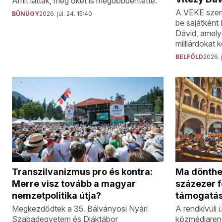
Amit láttak, még őket is megdöbbentette.
A VEKE szeri
BŰNÜGY
2026. júl. 24. 15:40
be sajátként
Dávid, amely
milliárdokat 
BELFÖLD
2026. j
Transzilvanizmus pro és kontra:
Ma dönthe
Merre visz tovább a magyar
százezer f
nemzetpolitika útja?
támogatás
Megkezdődtek a 35. Bálványosi Nyári
A rendkívüli 
Szabadegyetem és Diáktábor
közmédiarend