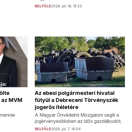
BELFÖLD
2026. júl. 16. 15:23
Az ebesi polgármesteri hivatal
ölte
fütyül a Debreceni Törvényszék
ta az MVM
jogerős ítéletére
A Magyar Önvédelmi Mozgalom segíti a
 mennie
jogérvényesítésben az idős gazdálkodót.
BELFÖLD
2026. júl. 7. 16:04