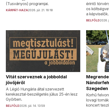
(Tusványos) programjai.
érintő törvé
os költségvet
KÁRPÁT-HAZA
2026. júl. 21. 16:18
a képviselők.
BELFÖLD
2026. j
Vitát szerveznek a jobboldal
Megrendez
jövőjéről
Nándorfeh
Szegeden
A Légió Hungária által szervezett
kerekasztal-beszélgetés július 25-én lesz
Korhű felvo
Győrben.
lovagi torná
koncert tesz
BELFÖLD
2026. júl. 14. 13:59