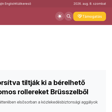
j
In English
Kiútkereső
2026. aug. 8. szombat
Támogatás
rsítva tiltják ki a bérelhető
omos rollereket Brüsszelből
átterében elsősorban a közlekedésbiztonsági aggályok