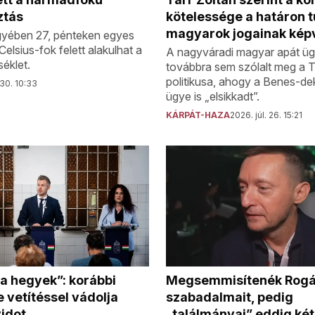
kötelessége a határon t
ztás
magyarok jogainak képv
yében 27, pénteken egyes
elsius-fok felett alakulhat a
A nagyváradi magyar apát ü
éklet.
továbbra sem szólalt meg a T
politikusa, ahogy a Benes-d
 30. 10:33
ügye is „elsikkadt”.
KÁRPÁT-HAZA
2026. júl. 26. 15:21
a hegyek”: korábbi
Megsemmisítenék Rog
 vetítéssel vádolja
szabadalmait, pedig
idot
„találmányai” eddig két