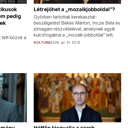
Létrejöhet a „mozaikjobboldal”?
tikusok
em pedig
Győrben tartottak kerekasztal-
beszélgetést Békés Márton, Incze Béla és
nek
jómagam részvételével, amelynek egyik
kulcsfogalma a „mozaik-jobboldal” lett.
t tett közzé a
KULTÚRA
2026. júl. 31. 20:15
Hétfőn tárgyalja a szerb
ormány