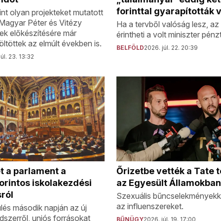
forinttal gyarapították
nt olyan projekteket mutatott
 Magyar Péter és Vitézy
Ha a tervből valóság lesz, a
ek előkészítésére már
érintheti a volt miniszter pénz
költöttek az elmúlt években is.
BELFÖLD
2026. júl. 22. 20:39
úl. 23. 13:32
Őrizetbe vették a Tate 
t a parlament a
az Egyesült Államokban
orintos iskolakezdési
ról
Szexuális bűncselekményekke
az influenszereket.
ülés második napján az új
szerről, uniós forrásokat
BŰNÜGY
2026. júl. 19. 17:00