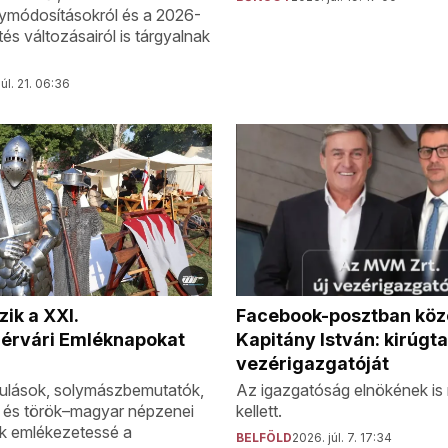
nymódosításokról és a 2026-
és változásairól is tárgyalnak
úl. 21. 06:36
Facebook-posztban köz
ik a XXI.
Kapitány István: kirúg
érvári Emléknapokat
vezérigazgatóját
Az igazgatóság elnökének is
nulások, solymászbemutatók,
kellett.
k és török–magyar népzenei
ik emlékezetessé a
BELFÖLD
2026. júl. 7. 17:34