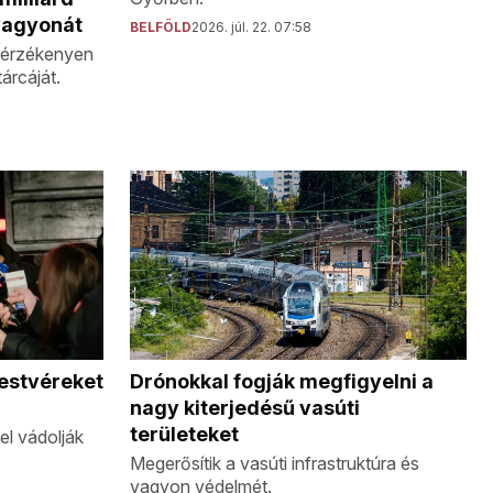
 vagyonát
BELFÖLD
2026. júl. 22. 07:58
z érzékenyen
tárcáját.
testvéreket
Drónokkal fogják megfigyelni a
nagy kiterjedésű vasúti
területeket
l vádolják
Megerősítik a vasúti infrastruktúra és
vagyon védelmét.