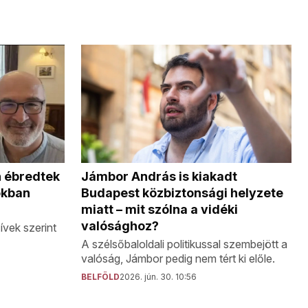
Jámbor András is kiakadt
n ébredtek
Budapest közbiztonsági helyzete
okban
miatt – mit szólna a vidéki
valósághoz?
ívek szerint
A szélsőbaloldali politikussal szembejött a
valóság, Jámbor pedig nem tért ki előle.
BELFÖLD
2026. jún. 30. 10:56