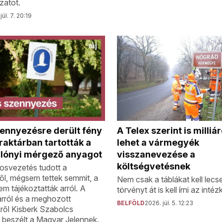
zatot.
júl. 7. 20:19
zennyezésre derült fény
A Telex szerint is milliá
aktárban tartották a
lehet a vármegyék
ilónyi mérgező anyagot
visszanevezése a
költségvetésnek
osvezetés tudott a
l, mégsem tettek semmit, a
Nem csak a táblákat kell lecse
m tájékoztatták arról. A
törvényt át is kell írni az inté
árról és a meghozott
BELFÖLD
2026. júl. 5. 12:23
ről Kisberk Szabolcs
 beszélt a Magyar Jelennek.