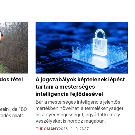
A jogszabályok képtelenek lépést
rdos tétel
tartani a mesterséges
intelligencia fejlődésével
Bár a mesterséges intelligencia jelentős
mértékben növelheti a termelékenységet
rélni, de 180
és a nyereségességet, egyúttal komoly
zkedés miatt.
veszélyeket is hordoz magában.
TUDOMÁNY
2026. júl. 3. 21:37