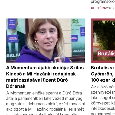
programsoro
KULTÚRA
2026. 
Brutális s
A Momentum újabb akciója: Szilas
Gyömrőn, r
Kincső a Mi Hazánk irodájának
100 ezer k
matricázásával üzent Dúró
Dórának
Az előző vár
szennyezésrő
A Momentum elnöke szerint a Dúró Dóra
lakosságot se
által a parlamentben kihelyezett műanyag
környezeti k
magzatok „dehumanizálók”, ezért társaival
intézkedések
akciózott a Mi Hazánk irodájánál, és ismét
polgármester
a szívhangrendelet eltörlését követelte.