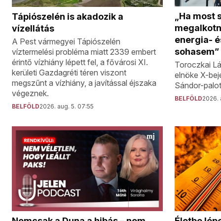
„Ha most 
Tápiószelén is akadozik a
megalkotn
vízellátás
energia- é
A Pest vármegyei Tápiószelén
sohasem”
víztermelési probléma miatt 2339 embert
érintő vízhiány lépett fel, a fővárosi XI.
Toroczkai L
kerületi Gazdagréti téren viszont
elnöke X-bej
megszűnt a vízhiány, a javítással éjszaka
Sándor-palot
végeznek.
BELFÖLD
2026. 
BELFÖLD
2026. aug. 5. 07:55
Nemcsak a Duna a hibás – nem
Életbe lép