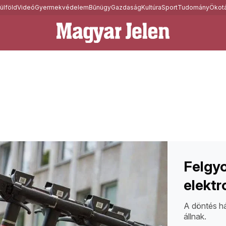
ülföld
Videó
Gyermekvédelem
Bűnügy
Gazdaság
Kultúra
Sport
Tudomány
Ökotá
Felgyo
elektr
A döntés h
állnak.