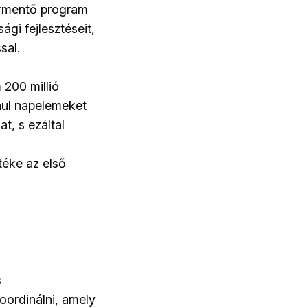
yármentő program
gi fejlesztéseit,
sal.
 200 millió
dául napelemeket
, s ezáltal
téke az első
s
oordinálni, amely