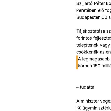
Szijjártó Péter 
keretében elő fog
Budapesten 30 sz
Tájékoztatása sz
forintos fejleszt
telepítenek vagy
csökkentik az en
A legmagasabb t
körben 150 milliá
– tudatta.
A miniszter végez
Külügyminisztéri