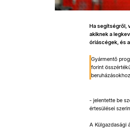
Ha segítségről,
akiknek a legkev
óriáscégek, és a
Gyármentő progr
forint összérté
beruházásokho
- jelentette be 
értesülései szerin
A Külgazdasági á