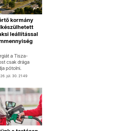
értő kormány
lkészülhetett
ksi leállítással
ammennyiség
rgiát a Tisza-
st csak drága
dja pótolni.
26. júl. 30. 21:49