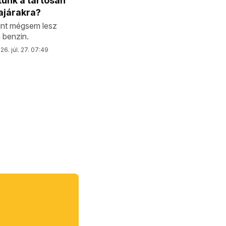
ünk a tartósan
ajárakra?
rint mégsem lesz
 benzin.
26. júl. 27. 07:49