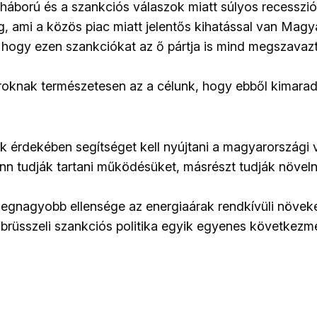
 háború és a szankciós válaszok miatt súlyos recesszió
, ami a közös piac miatt jelentős kihatással van Magya
 hogy ezen szankciókat az ő pártja is mind megszavazta
knak természetesen az a célunk, hogy ebből kimarad
k érdekében segítséget kell nyújtani a magyarországi v
nn tudják tartani működésüket, másrészt tudják növeln
 legnagyobb ellensége az energiaárak rendkívüli növek
t brüsszeli szankciós politika egyik egyenes következ