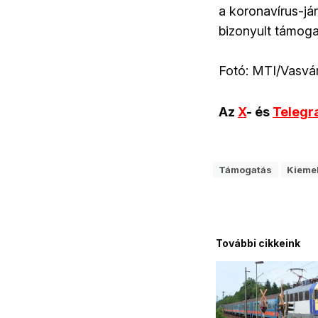
a koronavírus-já
bizonyult támoga
Fotó: MTI/Vasvá
Az
X
- és
Teleg
Támogatás
Kiemel
További cikkeink