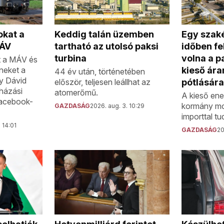
okat a
Egy szak
Keddig talán üzemben
MÁV
időben fe
tartható az utolsó paksi
volna a pa
turbina
t a MÁV és
íneket a
kieső ár
44 év után, történetében
zy Dávid
pótlására
először, teljesen leállhat az
házási
atomerőmű.
A kieső ene
Facebook-
kormány mo
GAZDASÁG
2026. aug. 3. 10:29
importtal tu
 14:01
GAZDASÁG
20