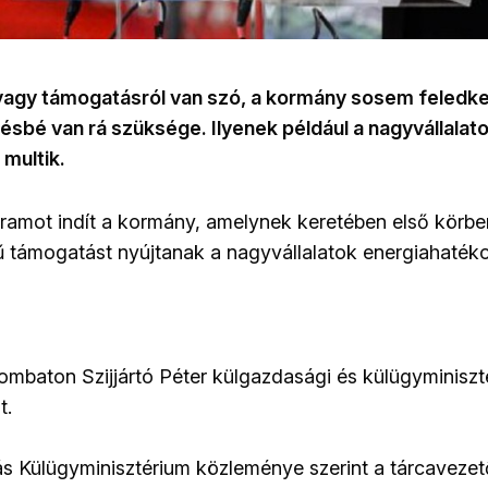
 vagy támogatásról van szó, a kormány sosem feledke
ésbé van rá szüksége. Ilyenek például a nagyvállalato
 multik.
amot indít a kormány, amelynek keretében első körben
kű támogatást nyújtanak a nagyvállalatok energiahaté
z
szombaton Szijjártó Péter külgazdasági és külügyminisz
t.
s Külügyminisztérium közleménye szerint a tárcavezet