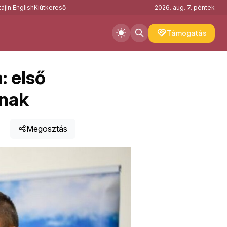
áj
In English
Kiútkereső
2026. aug. 7. péntek
Támogatás
 első
knak
Megosztás