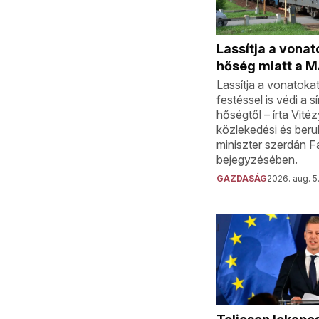
Lassítja a vonat
hőség miatt a 
Lassítja a vonatoka
festéssel is védi a s
hőségtől – írta Vité
közlekedési és beru
miniszter szerdán 
bejegyzésében.
GAZDASÁG
2026. aug. 5.