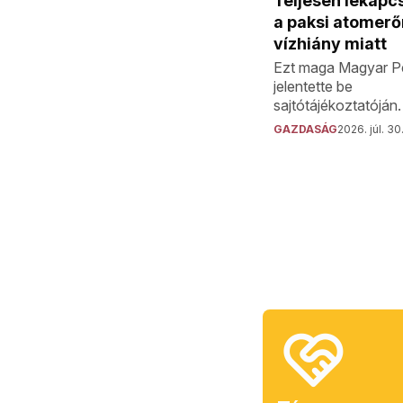
Teljesen lekapc
a paksi atomer
vízhiány miatt
Ezt maga Magyar P
jelentette be
sajtótájékoztatóján.
GAZDASÁG
2026. júl. 30