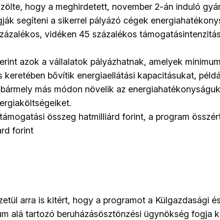
közölte, hogy a meghirdetett, november 2-án induló g
ják segíteni a sikerrel pályázó cégek energiahatékonysá
ázalékos, vidéken 45 százalékos támogatásintenzitás
erint azok a vállalatok pályázhatnak, amelyek minimum
és keretében bővítik energiaellátási kapacitásukat, pél
 bármely más módon növelik az energiahatékonyságukat
ergiaköltségeiket.
ámogatási összeg hatmilliárd forint, a program összér
rd forint
etül arra is kitért, hogy a programot a Külgazdasági é
um alá tartozó beruházásösztönzési ügynökség fogja k