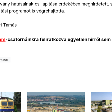
rvány hatásainak csillapítása érdekében meghirdetett, 
tási programot is végrehajtotta.
ri Tamás
ram
-csatornáinkra feliratkozva egyetlen hírről sem
t-bal