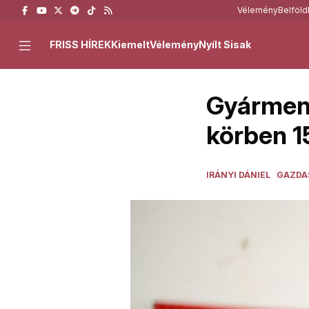
Vélemény
Belföld
FRISS HÍREK
Kiemelt
Vélemény
Nyílt Sisak
Gyármen
körben 1
IRÁNYI DÁNIEL
GAZDA