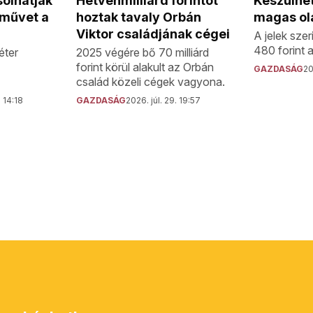
Készülhet
solhatják
Hetvenmilliárd forintot
magas ol
őművet a
hoztak tavaly Orbán
Viktor családjának cégei
A jelek sze
480 forint a
éter
2025 végére bő 70 milliárd
forint körül alakult az Orbán
GAZDASÁG
20
család közeli cégek vagyona.
. 14:18
GAZDASÁG
2026. júl. 29. 19:57