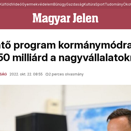
Külföld
Videó
Gyermekvédelem
Bűnügy
Gazdaság
Kultúra
Sport
Tudomány
Ökot
tő program kormánymódra:
50 milliárd a nagyvállalato
SÁG
2022. okt. 22. 08:55
2 perces olvasmány