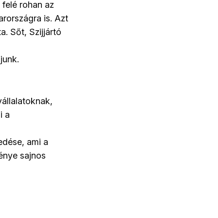
 felé rohan az
rországra is. Azt
. Sőt, Szijjártó
junk.
állalatoknak,
i a
edése, ami a
ménye sajnos