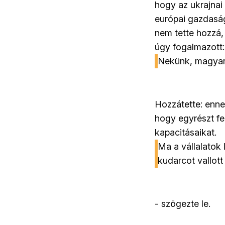
hogy az ukrajnai
európai gazdaság
nem tette hozzá,
úgy fogalmazott:
Nekünk, magyaro
Hozzátette: enne
hogy egyrészt fe
kapacitásaikat.
Ma a vállalatok
kudarcot vallot
- szögezte le.