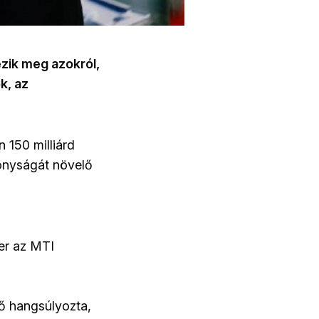
zik meg azokról,
k, az
 150 milliárd
konyságát növelő
ter az MTI
ő hangsúlyozta,