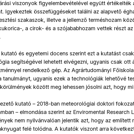
járási viszonyok figyelembevételével együtt értékelték 
 Igyekeztek összefüggéseket találni az alapvető égha
sztési szakaszok, illetve a jellemző terméshozam közö
ukorica-, a cirok- és a szójababhozam vettek részt az
.
utató és egyetemi docens szerint ezt a kutatást csak
gia segítségével lehetett elvégezni, ugyanis csak ott 
sítménnyel rendelkező gép. Az Agrártudományi Főiskol
 a tanulmányt, ugyanis ezek a technológiák lehetővé te
i körülmények között meg lehessen jósolni azt, hogy mi
ezető kutató – 2018-ban meteorológiai doktori fokozat
amban – elmondása szerint az Enviromental Research L
nyek nem nyilvánvalóan jelentik azt, hogy az említett
knyugat felé tolódna. A kutatók viszont arra következ