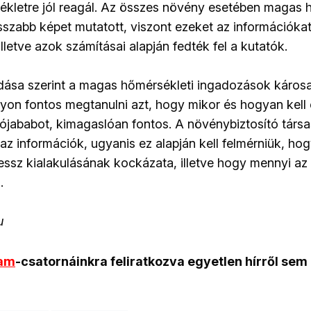
kletre jól reagál. Az összes növény esetében magas 
sszabb képet mutatott, viszont ezeket az információkat
illetve azok számításai alapján fedték fel a kutatók.
ása szerint a magas hőmérsékleti ingadozások káros
yon fontos megtanulni azt, hogy mikor és hogyan kell e
zójababot, kimagaslóan fontos. A növénybiztosító tár
 az információk, ugyanis ez alapján kell felmérniük, h
ressz kialakulásának kockázata, illetve hogy mennyi az
.
u
ram
-csatornáinkra feliratkozva egyetlen hírről sem