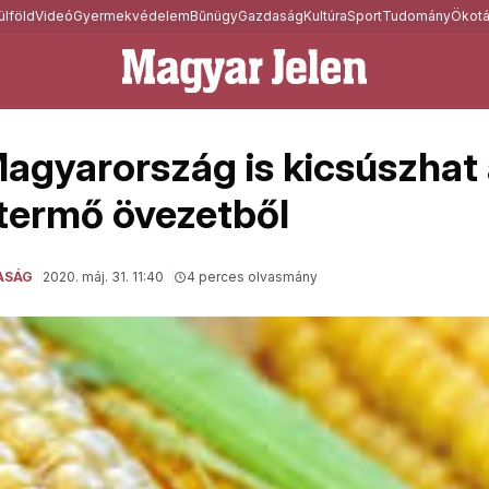
ülföld
Videó
Gyermekvédelem
Bűnügy
Gazdaság
Kultúra
Sport
Tudomány
Ökotá
agyarország is kicsúszhat
termő övezetből
ASÁG
2020. máj. 31. 11:40
4 perces olvasmány