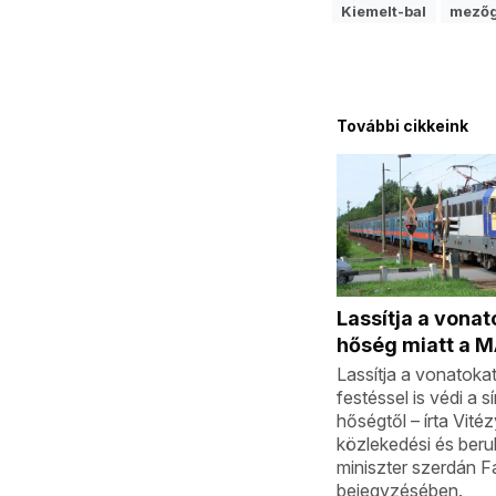
Kiemelt-bal
mező
További cikkeink
Lassítja a vonat
hőség miatt a 
Lassítja a vonatoka
festéssel is védi a s
hőségtől – írta Vité
közlekedési és beru
miniszter szerdán 
bejegyzésében.