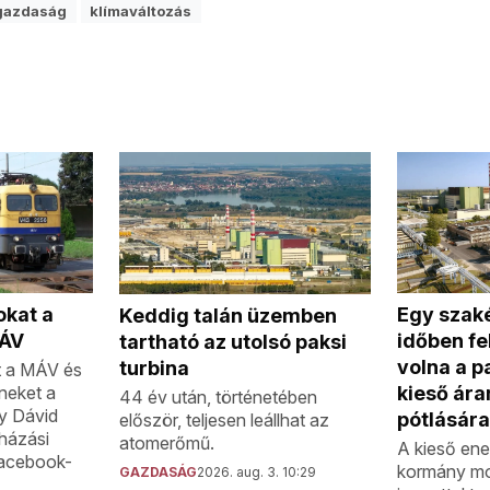
gazdaság
klímaváltozás
okat a
Egy szak
Keddig talán üzemben
MÁV
időben fe
tartható az utolsó paksi
volna a pa
turbina
t a MÁV és
íneket a
kieső ár
44 év után, történetében
zy Dávid
pótlására
először, teljesen leállhat az
házási
atomerőmű.
A kieső ene
Facebook-
kormány mo
GAZDASÁG
2026. aug. 3. 10:29