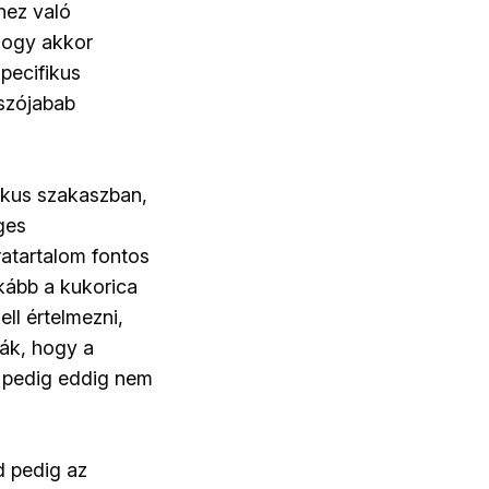
hez való
 hogy akkor
pecifikus
 szójabab
ikus szakaszban,
ges
ratartalom fontos
kább a kukorica
ll értelmezni,
ják, hogy a
z pedig eddig nem
d pedig az