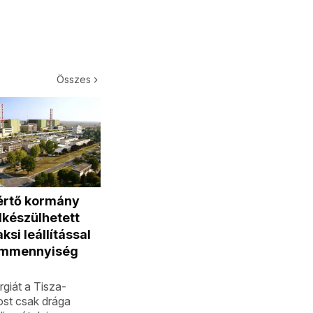
Összes
értő kormány
lkészülhetett
ksi leállítással
ammennyiség
rgiát a Tisza-
st csak drága