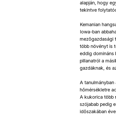
alapján, hogy egy
tekintve folytatód
Kemanian hangsúl
Iowa-ban abbaha
mezőgazdasági t
több növényt is
eddig domináns k
pillanatról a más
gazdáknak, és az 
A tanulmányban 
hőmérsékletre ad
A kukorica több 
szójabab pedig e
időszakában éven