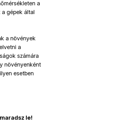
hőmérsékleten a
 a gépek által
ak a növények
lvetni a
saságok számára
ogy növényenként
 ilyen esetben
 maradsz le!