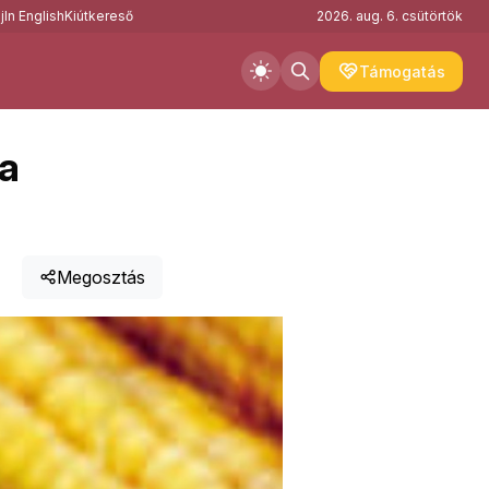
j
In English
Kiútkereső
2026. aug. 6. csütörtök
Támogatás
 a
Megosztás