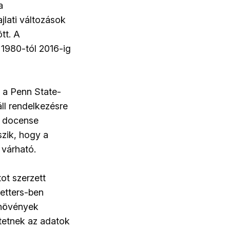
a
jlati változások
tt. A
 1980-tól 2016-ig
 a Penn State-
áll rendelkezésre
a docense
szik, hogy a
 várható.
ot szerzett
etters-ben
 növények
tetnek az adatok