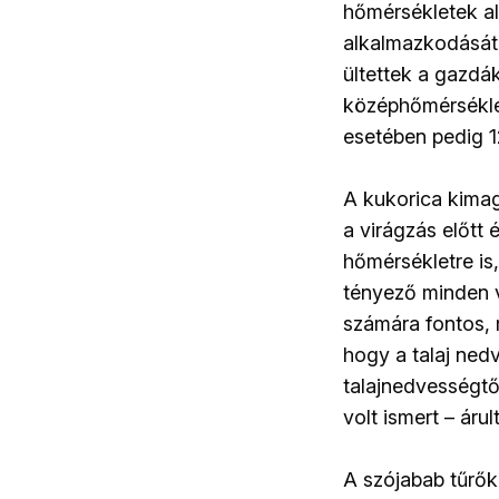
hőmérsékletek al
alkalmazkodását.
ültettek a gazdá
középhőmérséklet
esetében pedig 12
A kukorica kimag
a virágzás előtt 
hőmérsékletre is
tényező minden v
számára fontos, 
hogy a talaj nedv
talajnedvességtő
volt ismert – áru
A szójabab tűrők