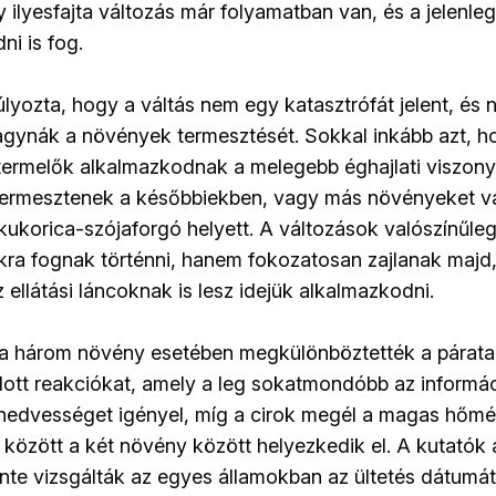
 ilyesfajta változás már folyamatban van, és a jelenleg
ni is fog.
yozta, hogy a váltás nem egy katasztrófát jelent, és n
gynák a növények termesztését. Sokkal inkább azt, h
ermelők alkalmazkodnak a melegebb éghajlati viszon
 termesztenek a későbbiekben, vagy más növényeket v
ukorica-szójaforgó helyett. A változások valószínűle
ikra fognak történni, hanem fokozatosan zajlanak majd,
ellátási láncoknak is lesz idejük alkalmazkodni.
a három növény esetében megkülönböztették a páratar
ott reakciókat, amely a leg sokatmondóbb az informác
nedvességet igényel, míg a cirok megél a magas hőmér
 között a két növény között helyezkedik el. A kutatók
te vizsgálták az egyes államokban az ültetés dátumát