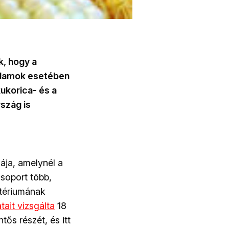
k, hogy a
Államok esetében
kukorica- és a
szág is
ája, amelynél a
csoport több,
tériumának
tait vizsgálta
18
tős részét, és itt