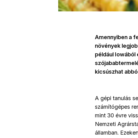
Amennyiben a fel
növények legjob
például Iowából 
szójababtermelé
kicsúszhat abbó
A gépi tanulás s
számítógépes ren
mint 30 évre vi
Nemzeti Agrársta
államban. Ezeken 