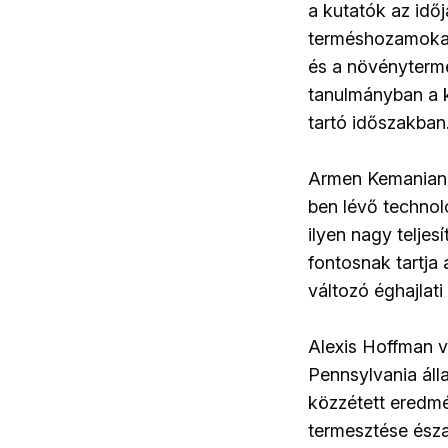
a kutatók az idő
terméshozamokat.
és a növényterme
tanulmányban a k
tartó időszakban
Armen Kemanian k
ben lévő technoló
ilyen nagy telje
fontosnak tartja
változó éghajlat
Alexis Hoffman v
Pennsylvania áll
közzétett eredmé
termesztése észa