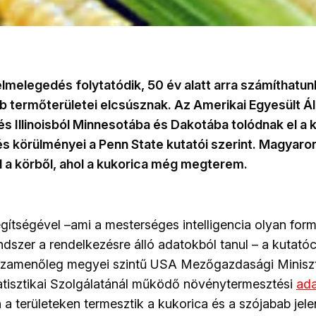
melegedés folytatódik, 50 év alatt arra számíthatun
b termőterületei elcsúsznak. Az Amerikai Egyesült 
és Illinoisból Minnesotába és Dakotába tolódnak el a 
s körülményei a Penn State kutatói szerint. Magyaror
l a körből, ahol a kukorica még megterem.
egítségével –ami a mesterséges intelligencia olyan form
dszer a rendelkezésre álló adatokból tanul – a kutató
sszamenőleg megyei szintű USA Mezőgazdasági Minisz
tisztikai Szolgálatánál működő növénytermesztési
ada
a területeken termesztik a kukorica és a szójabab jelen