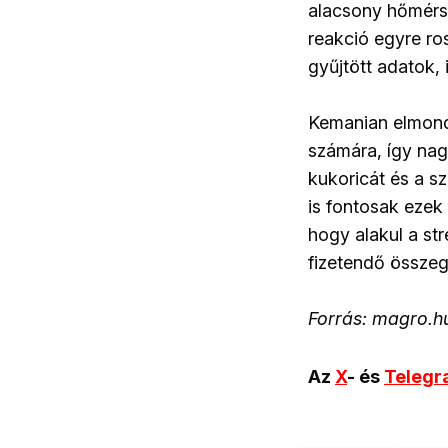
alacsony hőmérsé
reakció egyre ro
gyűjtött adatok, 
Kemanian elmond
számára, így nag
kukoricát és a s
is fontosak ezek
hogy alakul a st
fizetendő összeg
Forrás: magro.h
Az
X
- és
Teleg