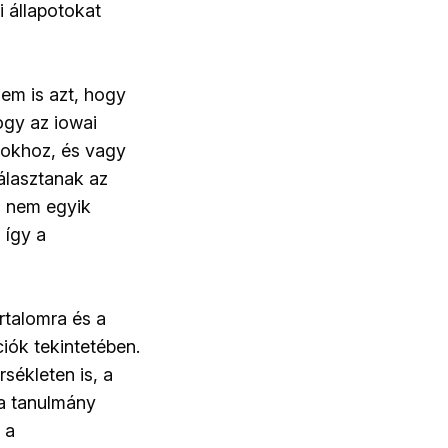
i állapotokat
em is azt, hogy
ogy az iowai
yokhoz, és vagy
álasztanak az
g nem egyik
 így a
talomra és a
iók tekintetében.
sékleten is, a
 a tanulmány
 a