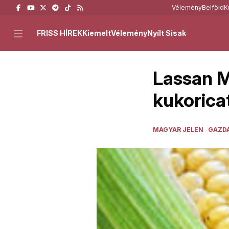
Vélemény
Belföld
K
FRISS HÍREK
Kiemelt
Vélemény
Nyílt Sisak
Lassan M
kukorica
MAGYAR JELEN
GAZD