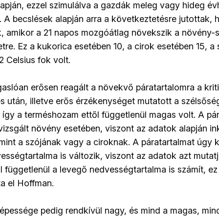
apján, ezzel szimulálva a gazdák meleg vagy hideg év
 A becslések alapján arra a következtetésre jutottak,
k, amikor a 21 napos mozgóátlag növekszik a növény-s
re. Ez a kukorica esetében 10, a cirok esetében 15, a
 Celsius fok volt.
aslóan erősen reagált a növekvő páratartalomra a krit
és után, illetve erős érzékenységet mutatott a szélsősé
, így a terméshozam ettől függetlenül magas volt. A pá
izsgált növény esetében, viszont az adatok alapján in
mint a szójának vagy a ciroknak. A páratartalmat úgy ke
ességtartalma is változik, viszont az adatok azt mutat
l függetlenül a levegő nedvességtartalma is számít, e
lta el Hoffman.
épessége pedig rendkívül nagy, és mind a magas, min