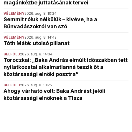
magánkézbe juttatásának tervei
VÉLEMÉNY
2026. aug. 8. 10:24
Semmit róluk nélkülük – kivéve, ha a
Bűnvadászokról van szó
VÉLEMÉNY
2026. aug. 8. 14:42
Tóth Máté: utolsó pillanat
BELFÖLD
2026. aug. 8. 14:34
Toroczkai: „Baka András elmúlt időszakban tett
nyilatkozatai alkalmatlanná teszik őt a
köztársasági elnöki posztra”
BELFÖLD
2026. aug. 8. 13:25
Ahogy várható volt: Baka Andrást jelöli
köztársasági elnöknek a Tisza