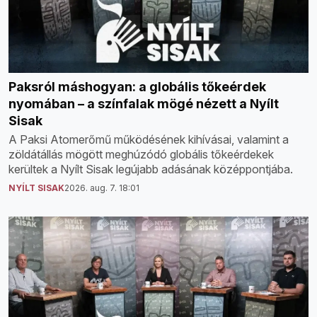
Paksról máshogyan: a globális tőkeérdek
nyomában – a színfalak mögé nézett a Nyílt
Sisak
A Paksi Atomerőmű működésének kihívásai, valamint a
zöldátállás mögött meghúzódó globális tőkeérdekek
kerültek a Nyílt Sisak legújabb adásának középpontjába.
NYÍLT SISAK
2026. aug. 7. 18:01