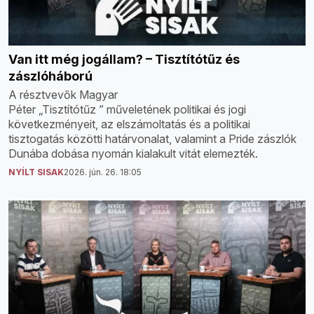
Van itt még jogállam? – Tisztítótűz és
zászlóháború
A résztvevők Magyar
Péter „Tisztítótűz ” műveletének politikai és jogi
következményeit, az elszámoltatás és a politikai
tisztogatás közötti határvonalat, valamint a Pride zászlók
Dunába dobása nyomán kialakult vitát elemezték.
NYÍLT SISAK
2026. jún. 26. 18:05