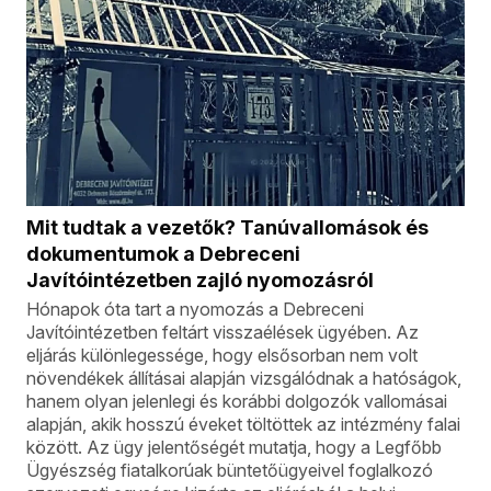
Mit tudtak a vezetők? Tanúvallomások és
dokumentumok a Debreceni
Javítóintézetben zajló nyomozásról
Hónapok óta tart a nyomozás a Debreceni
Javítóintézetben feltárt visszaélések ügyében. Az
eljárás különlegessége, hogy elsősorban nem volt
növendékek állításai alapján vizsgálódnak a hatóságok,
hanem olyan jelenlegi és korábbi dolgozók vallomásai
alapján, akik hosszú éveket töltöttek az intézmény falai
között. Az ügy jelentőségét mutatja, hogy a Legfőbb
Ügyészség fiatalkorúak büntetőügyeivel foglalkozó