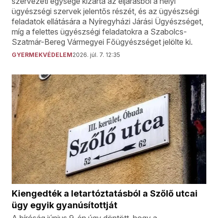
szervezeti egysége kizárta az eljárásból a helyi
ügyészségi szervek jelentős részét, és az ügyészségi
feladatok ellátására a Nyíregyházi Járási Ügyészséget,
míg a felettes ügyészségi feladatokra a Szabolcs-
Szatmár-Bereg Vármegyei Főügyészséget jelölte ki.
GYERMEKVÉDELEM
2026. júl. 7. 12:35
Kiengedték a letartóztatásból a Szőlő utcai
ügy egyik gyanúsítottját