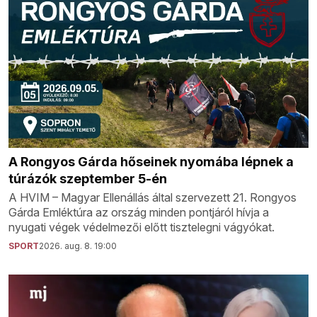
A Rongyos Gárda hőseinek nyomába lépnek a
túrázók szeptember 5-én
A HVIM – Magyar Ellenállás által szervezett 21. Rongyos
Gárda Emléktúra az ország minden pontjáról hívja a
nyugati végek védelmezői előtt tisztelegni vágyókat.
SPORT
2026. aug. 8. 19:00