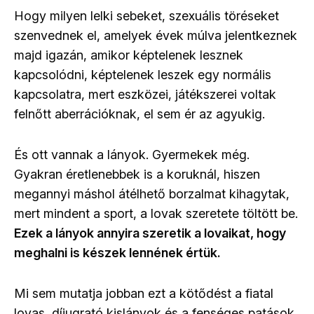
Hogy milyen lelki sebeket, szexuális töréseket
szenvednek el, amelyek évek múlva jelentkeznek
majd igazán, amikor képtelenek lesznek
kapcsolódni, képtelenek leszek egy normális
kapcsolatra, mert eszközei, játékszerei voltak
felnőtt aberrációknak, el sem ér az agyukig.
És ott vannak a lányok. Gyermekek még.
Gyakran éretlenebbek is a koruknál, hiszen
megannyi máshol átélhető borzalmat kihagytak,
mert mindent a sport, a lovak szeretete töltött be.
Ezek a lányok annyira szeretik a lovaikat, hogy
meghalni is készek lennének értük.
Mi sem mutatja jobban ezt a kötődést a fiatal
lovas, díjugrató kislányok és a fenséges patások