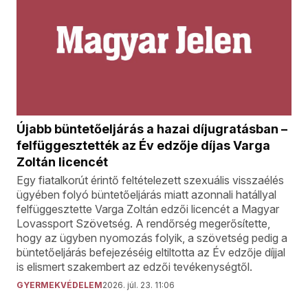
Újabb büntetőeljárás a hazai díjugratásban –
felfüggesztették az Év edzője díjas Varga
Zoltán licencét
Egy fiatalkorút érintő feltételezett szexuális visszaélés
ügyében folyó büntetőeljárás miatt azonnali hatállyal
felfüggesztette Varga Zoltán edzői licencét a Magyar
Lovassport Szövetség. A rendőrség megerősítette,
hogy az ügyben nyomozás folyik, a szövetség pedig a
büntetőeljárás befejezéséig eltiltotta az Év edzője díjjal
is elismert szakembert az edzői tevékenységtől.
GYERMEKVÉDELEM
2026. júl. 23. 11:06