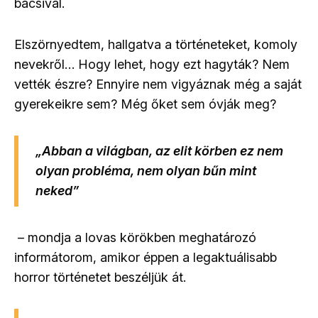
bácsival.
Elszörnyedtem, hallgatva a történeteket, komoly
nevekről… Hogy lehet, hogy ezt hagyták? Nem
vették észre? Ennyire nem vigyáznak még a saját
gyerekeikre sem? Még őket sem óvják meg?
„Abban a világban, az elit körben ez nem
olyan probléma, nem olyan bűn mint
neked”
– mondja a lovas körökben meghatározó
informátorom, amikor éppen a legaktuálisabb
horror történetet beszéljük át.