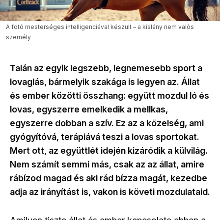
A fotó mesterséges intelligenciával készült – a kislány nem valós
személy
Talán az egyik legszebb, legnemesebb sport a
lovaglás, bármelyik szakága is legyen az. Állat
és ember közötti összhang: együtt mozdul ló és
lovas, egyszerre emelkedik a mellkas,
egyszerre dobban a szív. Ez az a közelség, ami
gyógyítóvá, terápiává teszi a lovas sportokat.
Mert ott, az együttlét idején kizáródik a külvilág.
Nem számít semmi más, csak az az állat, amire
rábízod magad és aki rád bízza magát, kezedbe
adja az irányítást is, vakon is követi mozdulataid.