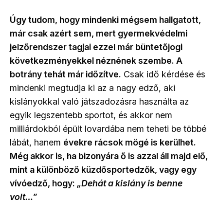
Úgy tudom, hogy mindenki mégsem hallgatott,
már csak azért sem, mert gyermekvédelmi
jelzőrendszer tagjai ezzel már büntetőjogi
következményekkel néznének szembe. A
botrány tehát már időzítve.
Csak idő kérdése és
mindenki megtudja ki az a nagy edző, aki
kislányokkal való játszadozásra használta az
egyik legszentebb sportot, és akkor nem
milliárdokból épült lovardába nem teheti be többé
lábát, hanem
évekre rácsok mögé is kerülhet.
Még akkor is, ha bizonyára ő is azzal áll majd elő,
mint a különböző küzdősportedzők, vagy egy
vívóedző, hogy:
„Dehát a kislány is benne
volt…”