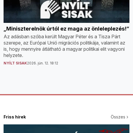
„Miniszterelnök úrtól ez maga az önleleplezés!”
Az adásban szóba került Magyar Péter és a Tisza Párt
szerepe, az Európai Unió migrációs politikája, valamint az
is, hogy mennyire átlátható a magyar politikai elit vagyoni
helyzete.
NYÍLT SISAK
2026. jún. 12. 18:12
Friss hírek
Összes