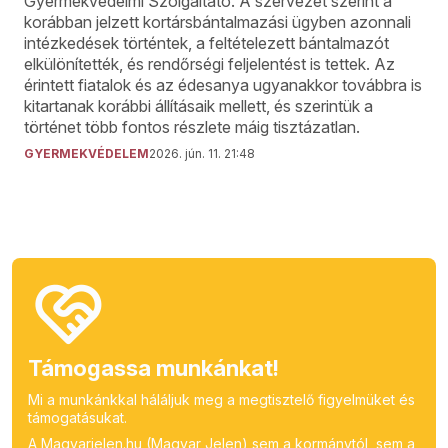
Gyermekvédelmi Szolgáltató. A szervezet szerint a
korábban jelzett kortársbántalmazási ügyben azonnali
intézkedések történtek, a feltételezett bántalmazót
elkülönítették, és rendőrségi feljelentést is tettek. Az
érintett fiatalok és az édesanya ugyanakkor továbbra is
kitartanak korábbi állításaik mellett, és szerintük a
történet több fontos részlete máig tisztázatlan.
GYERMEKVÉDELEM
2026. jún. 11. 21:48
Támogassa munkánkat!
Mi a munkánkkal háláljuk meg a megtisztelő figyelmüket és
támogatásukat.
A Magyarjelen.hu (Magyar Jelen) sem a kormánytól, sem a