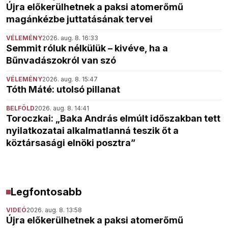
Újra előkerülhetnek a paksi atomerőmű
magánkézbe juttatásának tervei
VÉLEMÉNY
2026. aug. 8. 16:33
Semmit róluk nélkülük – kivéve, ha a
Bűnvadászokról van szó
VÉLEMÉNY
2026. aug. 8. 15:47
Tóth Máté: utolsó pillanat
BELFÖLD
2026. aug. 8. 14:41
Toroczkai: „Baka András elmúlt időszakban tett
nyilatkozatai alkalmatlanná teszik őt a
köztársasági elnöki posztra”
Legfontosabb
VIDEÓ
2026. aug. 8. 13:58
Újra előkerülhetnek a paksi atomerőmű