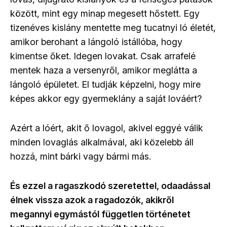
között, mint egy minap megesett hőstett. Egy
tizenéves kislány mentette meg tucatnyi ló életét,
amikor berohant a lángoló istállóba, hogy
kimentse őket. Idegen lovakat. Csak arrafelé
mentek haza a versenyről, amikor meglátta a
lángoló épületet. El tudják képzelni, hogy mire
képes akkor egy gyermeklány a saját lováért?
Azért a lóért, akit ő lovagol, akivel eggyé válik
minden lovaglás alkalmával, aki közelebb áll
hozzá, mint bárki vagy bármi más.
És ezzel a ragaszkodó szeretettel, odaadással
élnek vissza azok a ragadozók, akikről
megannyi egymástól független történetet