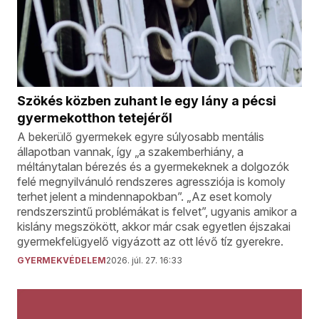
Szökés közben zuhant le egy lány a pécsi
gyermekotthon tetejéről
A bekerülő gyermekek egyre súlyosabb mentális
állapotban vannak, így „a szakemberhiány, a
méltánytalan bérezés és a gyermekeknek a dolgozók
felé megnyilvánuló rendszeres agressziója is komoly
terhet jelent a mindennapokban”. „Az eset komoly
rendszerszintű problémákat is felvet”, ugyanis amikor a
kislány megszökött, akkor már csak egyetlen éjszakai
gyermekfelügyelő vigyázott az ott lévő tíz gyerekre.
GYERMEKVÉDELEM
2026. júl. 27. 16:33