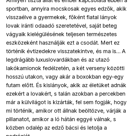
Amilyen tiszta állat és ember kapcsolata ebben a
sportban, annyira mocskosak egyes edzők, akik
visszaélve a gyermekek, főként fiatal lányok
lovak iránti odaadó szeretetével, saját beteg
vágyaik kielégülésének teljesen természetes
eszközeként használják ezt a csodát. Mert ez
történik évtizedekre visszatekintve, és ma is…
A
legdrágább luxuslovardákban és az utazó
lakókamionok fedélzetén, a két verseny közötti
hosszú utakon, vagy akár a boxokban egy-egy
futam előtt. És kislányok, akik az életüket adnák
ezekért a lovakért, s talán azokban a percekben
már a külvilágot is kizárták, fel sem fogják, hogy
mi történik, amikor ott állnak beöltözve, várják a
pillanatot, amikor a ló hátán eggyé válnak, s
közben odalép az edző bácsi és letolja a