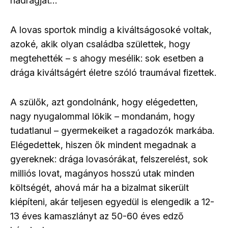
nadrágját…
A lovas sportok mindig a kiváltságosoké voltak,
azoké, akik olyan családba születtek, hogy
megtehették – s ahogy mesélik: sok esetben a
drága kiváltságért életre szóló traumával fizettek.
A szülők, azt gondolnánk, hogy elégedetten,
nagy nyugalommal lökik – mondanám, hogy
tudatlanul – gyermekeiket a ragadozók markába.
Elégedettek, hiszen ők mindent megadnak a
gyereknek: drága lovasórákat, felszerelést, sok
milliós lovat, magányos hosszú utak minden
költségét, ahová már ha a bizalmat sikerült
kiépíteni, akár teljesen egyedül is elengedik a 12-
13 éves kamaszlányt az 50-60 éves edző