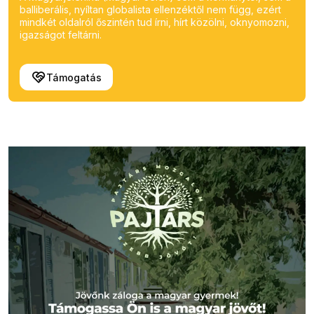
balliberális, nyíltan globalista ellenzéktől nem függ, ezért
mindkét oldalról őszintén tud írni, hírt közölni, oknyomozni,
igazságot feltárni.
Támogatás