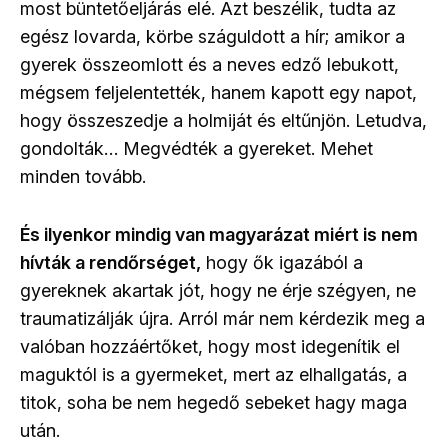
most büntetőeljárás elé. Azt beszélik, tudta az
egész lovarda, körbe száguldott a hír; amikor a
gyerek összeomlott és a neves edző lebukott,
mégsem feljelentették, hanem kapott egy napot,
hogy összeszedje a holmiját és eltűnjön. Letudva,
gondolták… Megvédték a gyereket. Mehet
minden tovább.
És ilyenkor mindig van magyarázat miért is nem
hívták a rendőrséget,
hogy ők igazából a
gyereknek akartak jót, hogy ne érje szégyen, ne
traumatizálják újra. Arról már nem kérdezik meg a
valóban hozzáértőket, hogy most idegenítik el
maguktól is a gyermeket, mert az elhallgatás, a
titok, soha be nem hegedő sebeket hagy maga
után.