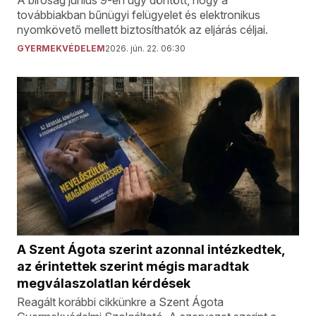
A bíróság június 9-én úgy döntött, hogy a
továbbiakban bűnügyi felügyelet és elektronikus
nyomkövető mellett biztosíthatók az eljárás céljai.
GYERMEKVÉDELEM
2026. jún. 22. 06:30
A Szent Ágota szerint azonnal intézkedtek,
az érintettek szerint mégis maradtak
megválaszolatlan kérdések
Reagált korábbi cikkünkre a Szent Ágota