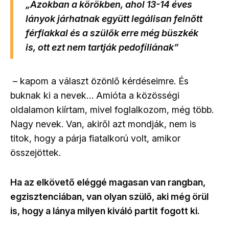
„Azokban a körökben, ahol 13-14 éves
lányok járhatnak együtt legálisan felnőtt
férfiakkal és a szülők erre még büszkék
is, ott ezt nem tartják pedofíliának”
– kapom a választ özönlő kérdéseimre. És
buknak ki a nevek… Amióta a közösségi
oldalamon kiírtam, mivel foglalkozom, még több.
Nagy nevek. Van, akiről azt mondják, nem is
titok, hogy a párja fiatalkorú volt, amikor
összejöttek.
Ha az elkövető eléggé magasan van rangban,
egzisztenciában, van olyan szülő, aki még örül
is, hogy a lánya milyen kiváló partit fogott ki.