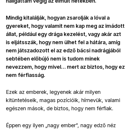
hallgattam végig az elmúlt hetekben.
Mindig kitalálják, hogyan zsarolják a lóval a
gyereket, hogy valamit nem kap meg az imádott
állat, például egy drága kezelést, vagy akár azt
is eljátsszák, hogy nem ülhet fel a hátára, amíg
nem játszadozott el az edző bácsi nadrágjából
sebtében előbújó nem is tudom minek
nevezzem, hogy mivel… mert az biztos, hogy ez
nem férfiasság.
Ezek az emberek, legyenek akár milyen
kitüntetéseik, magas pozícióik, hírnevük, valami
egészen mások, de biztos, hogy nem férfiak.
Éppen egy ilyen „nagy ember”, nagy edző néz