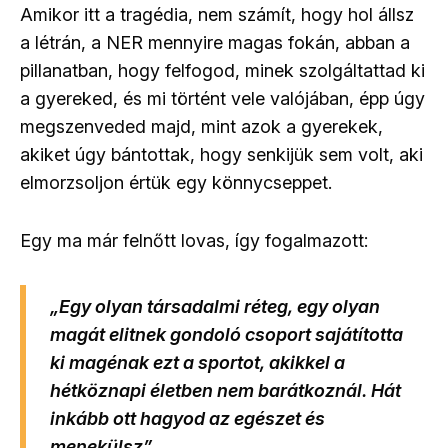
Amikor itt a tragédia, nem számít, hogy hol állsz
a létrán, a NER mennyire magas fokán, abban a
pillanatban, hogy felfogod, minek szolgáltattad ki
a gyereked, és mi történt vele valójában, épp úgy
megszenveded majd, mint azok a gyerekek,
akiket úgy bántottak, hogy senkijük sem volt, aki
elmorzsoljon értük egy könnycseppet.
Egy ma már felnőtt lovas, így fogalmazott:
„Egy olyan társadalmi réteg, egy olyan
magát elitnek gondoló csoport sajátította
ki magénak ezt a sportot, akikkel a
hétköznapi életben nem barátkoznál. Hát
inkább ott hagyod az egészet és
menekülsz”