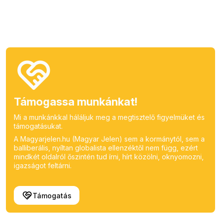
Támogassa munkánkat!
Mi a munkánkkal háláljuk meg a megtisztelő figyelmüket és
támogatásukat.
A Magyarjelen.hu (Magyar Jelen) sem a kormánytól, sem a
balliberális, nyíltan globalista ellenzéktől nem függ, ezért
mindkét oldalról őszintén tud írni, hírt közölni, oknyomozni,
igazságot feltárni.
Támogatás