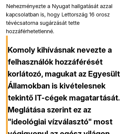
Nehezményezte a Nyugat hallgatását azzal
kapcsolatban is, hogy Lettország 16 orosz
tévécsatorna sugárzását tette
hozzáférhetetlenné.
Komoly kihívásnak nevezte a
felhasználók hozzáférését
korlátozó, magukat az Egyesült
Államokban is kivételesnek
tekintő IT-cégek magatartását.
Meglátása szerint ez az
"ideológiai vízválasztó" most
végigvonul az egész világon.