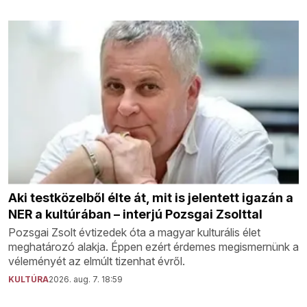
Aki testközelből élte át, mit is jelentett igazán a
NER a kultúrában – interjú Pozsgai Zsolttal
Pozsgai Zsolt évtizedek óta a magyar kulturális élet
meghatározó alakja. Éppen ezért érdemes megismernünk a
véleményét az elmúlt tizenhat évről.
KULTÚRA
2026. aug. 7. 18:59