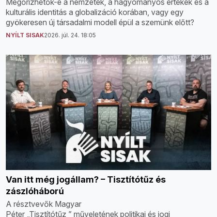
Megőrizhetők-e a nemzetek, a hagyományos értékek és a
kulturális identitás a globalizáció korában, vagy egy
gyökeresen új társadalmi modell épül a szemünk előtt?
NYÍLT SISAK
2026. júl. 24. 18:05
Van itt még jogállam? – Tisztítótűz és
zászlóháború
A résztvevők Magyar
Péter „Tisztítótűz ” műveletének politikai és jogi