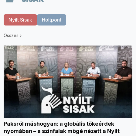
Nyílt Sisak
Holtpont
Összes
Paksról máshogyan: a globális tőkeérdek
nyomában – a színfalak mögé nézett a Nyílt