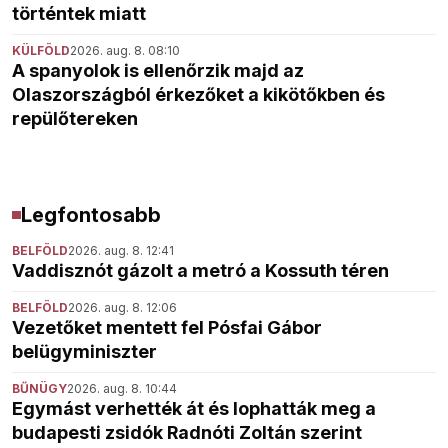
történtek miatt
KÜLFÖLD
2026. aug. 8. 08:10
A spanyolok is ellenőrzik majd az
Olaszországból érkezőket a kikötőkben és
repülőtereken
Legfontosabb
BELFÖLD
2026. aug. 8. 12:41
Vaddisznót gázolt a metró a Kossuth téren
BELFÖLD
2026. aug. 8. 12:06
Vezetőket mentett fel Pósfai Gábor
belügyminiszter
BŰNÜGY
2026. aug. 8. 10:44
Egymást verhették át és lophatták meg a
budapesti zsidók Radnóti Zoltán szerint