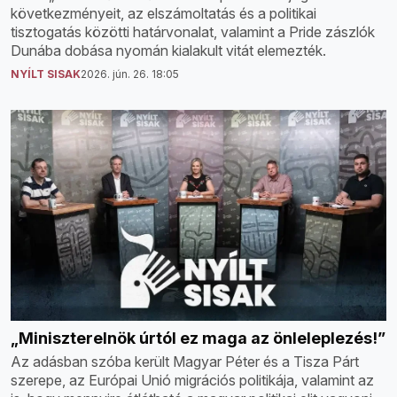
következményeit, az elszámoltatás és a politikai
tisztogatás közötti határvonalat, valamint a Pride zászlók
Dunába dobása nyomán kialakult vitát elemezték.
NYÍLT SISAK
2026. jún. 26. 18:05
„Miniszterelnök úrtól ez maga az önleleplezés!”
Az adásban szóba került Magyar Péter és a Tisza Párt
szerepe, az Európai Unió migrációs politikája, valamint az