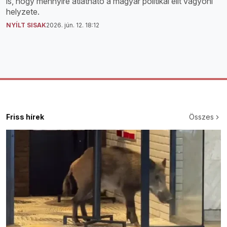
is, hogy mennyire átlátható a magyar politikai elit vagyoni
helyzete.
NYÍLT SISAK
2026. jún. 12. 18:12
Friss hírek
Összes