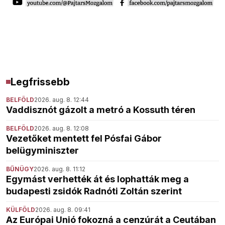
Legfrissebb
BELFÖLD
2026. aug. 8. 12:44
Vaddisznót gázolt a metró a Kossuth téren
BELFÖLD
2026. aug. 8. 12:08
Vezetőket mentett fel Pósfai Gábor
belügyminiszter
BŰNÜGY
2026. aug. 8. 11:12
Egymást verhették át és lophatták meg a
budapesti zsidók Radnóti Zoltán szerint
KÜLFÖLD
2026. aug. 8. 09:41
Az Európai Unió fokozná a cenzúrát a Ceutában