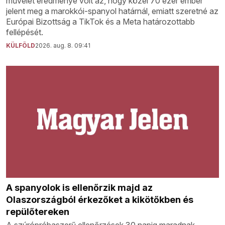
művelet eredménye volt az, hogy közel 70 ezer ember
jelent meg a marokkói-spanyol határnál, emiatt szeretné az
Európai Bizottság a TikTok és a Meta határozottabb
fellépését.
KÜLFÖLD
2026. aug. 8. 09:41
A spanyolok is ellenőrzik majd az
Olaszországból érkezőket a kikötőkben és
repülőtereken
A szúrópróbaszerű ellenőrzések 30 napig maradnak