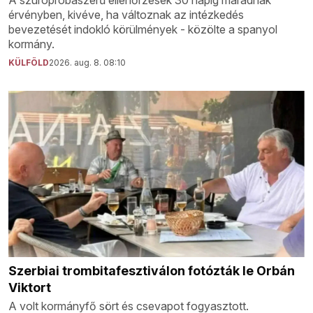
érvényben, kivéve, ha változnak az intézkedés
bevezetését indokló körülmények - közölte a spanyol
kormány.
KÜLFÖLD
2026. aug. 8. 08:10
Szerbiai trombitafesztiválon fotózták le Orbán
Viktort
A volt kormányfő sört és csevapot fogyasztott.