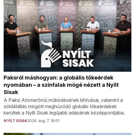
Paksról máshogyan: a globális tőkeérdek
nyomában – a színfalak mögé nézett a Nyílt
Sisak
A Paksi Atomerőmű működésének kihívásai, valamint a
zöldátállás mögött meghúzódó globális tőkeérdekek
kerültek a Nyílt Sisak legújabb adásának középpontjába.
NYÍLT SISAK
2026. aug. 7. 18:01