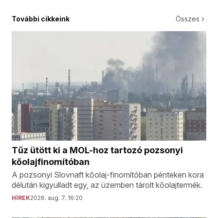
További cikkeink
Összes
Tűz ütött ki a MOL-hoz tartozó pozsonyi
kőolajfinomítóban
A pozsonyi Slovnaft kőolaj-finomítóban pénteken kora
délután kigyulladt egy, az üzemben tárolt kőolajtermék.
HÍREK
2026. aug. 7. 16:20