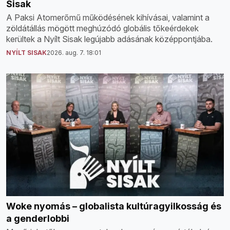
Sisak
A Paksi Atomerőmű működésének kihívásai, valamint a
zöldátállás mögött meghúzódó globális tőkeérdekek
kerültek a Nyílt Sisak legújabb adásának középpontjába.
NYÍLT SISAK
2026. aug. 7. 18:01
Woke nyomás – globalista kultúragyilkosság és
a genderlobbi