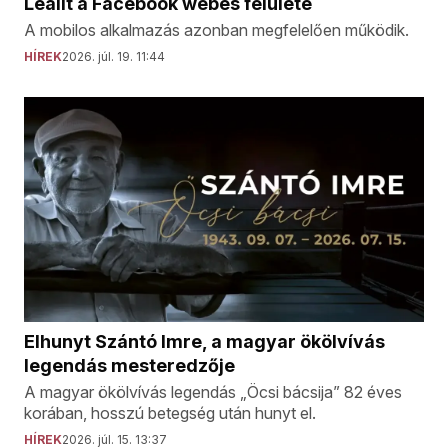
Leállt a Facebook webes felülete
A mobilos alkalmazás azonban megfelelően működik.
HÍREK
2026. júl. 19. 11:44
Elhunyt Szántó Imre, a magyar ökölvívás
legendás mesteredzője
A magyar ökölvívás legendás „Öcsi bácsija” 82 éves
korában, hosszú betegség után hunyt el.
HÍREK
2026. júl. 15. 13:37