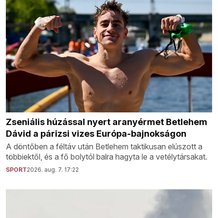
Zseniális húzással nyert aranyérmet Betlehem
Dávid a párizsi vizes Európa-bajnokságon
A döntőben a féltáv után Betlehem taktikusan elúszott a
többiektől, és a fő bolytól balra hagyta le a vetélytársakat.
SPORT
2026. aug. 7. 17:22