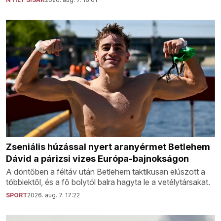
Zseniális húzással nyert aranyérmet Betlehem
Dávid a párizsi vizes Európa-bajnokságon
A döntőben a féltáv után Betlehem taktikusan elúszott a
többiektől, és a fő bolytól balra hagyta le a vetélytársakat.
SPORT
2026. aug. 7. 17:22