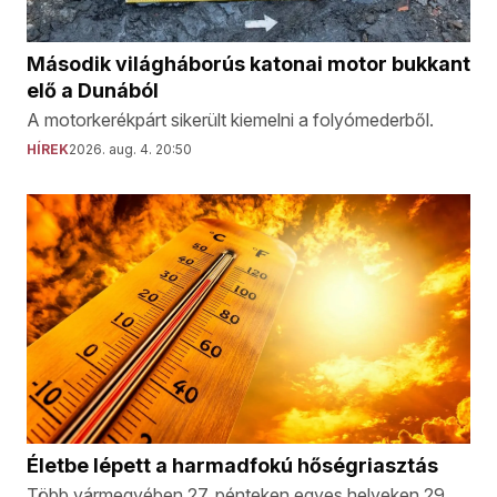
Második világháborús katonai motor bukkant
elő a Dunából
A motorkerékpárt sikerült kiemelni a folyómederből.
HÍREK
2026. aug. 4. 20:50
Életbe lépett a harmadfokú hőségriasztás
Több vármegyében 27, pénteken egyes helyeken 29