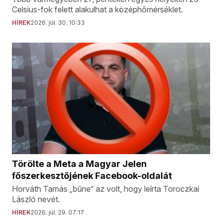
Celsius-fok felett alakulhat a középhőmérséklet.
HÍREK
2026. júl. 30. 10:33
Törölte a Meta a Magyar Jelen
főszerkesztőjének Facebook-oldalát
Horváth Tamás „bűne“ az volt, hogy leírta Toroczkai
László nevét.
HÍREK
2026. júl. 29. 07:17