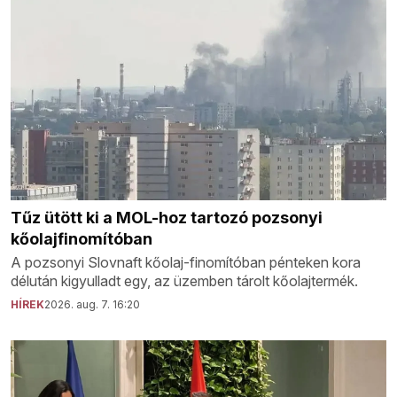
Tűz ütött ki a MOL-hoz tartozó pozsonyi
kőolajfinomítóban
A pozsonyi Slovnaft kőolaj-finomítóban pénteken kora
délután kigyulladt egy, az üzemben tárolt kőolajtermék.
HÍREK
2026. aug. 7. 16:20