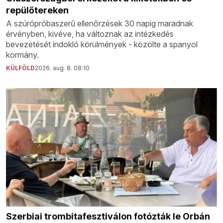
repülőtereken
A szúrópróbaszerű ellenőrzések 30 napig maradnak
érvényben, kivéve, ha változnak az intézkedés
bevezetését indokló körülmények - közölte a spanyol
kormány.
KÜLFÖLD
2026. aug. 8. 08:10
Szerbiai trombitafesztiválon fotózták le Orbán