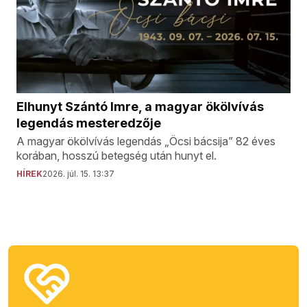
Elhunyt Szántó Imre, a magyar ökölvívás
legendás mesteredzője
A magyar ökölvívás legendás „Öcsi bácsija” 82 éves
korában, hosszú betegség után hunyt el.
HÍREK
2026. júl. 15. 13:37