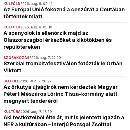
KÜLFÖLD
2026. aug. 8. 09:41
Az Európai Unió fokozná a cenzúrát a Ceutában
történtek miatt
KÜLFÖLD
2026. aug. 8. 08:10
A spanyolok is ellenőrzik majd az
Olaszországból érkezőket a kikötőkben és
repülőtereken
SZÓRAKOZÁS
2026. aug. 7. 22:20
Szerbiai trombitafesztiválon fotózták le Orbán
Viktort
BELFÖLD
2026. aug. 7. 20:27
Az őrkutya újságírók nem kérdezték Magyar
Pétert Mészáros Lőrinc Tisza-kormány alatt
megnyert tenderéről
KULTÚRA
2026. aug. 7. 18:59
Aki testközelből élte át, mit is jelentett igazán a
NER a kultúrában – interjú Pozsgai Zsolttal