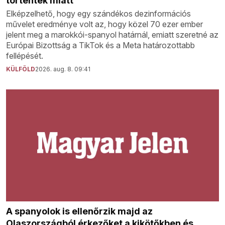
történtek miatt
Elképzelhető, hogy egy szándékos dezinformációs
művelet eredménye volt az, hogy közel 70 ezer ember
jelent meg a marokkói-spanyol határnál, emiatt szeretné az
Európai Bizottság a TikTok és a Meta határozottabb
fellépését.
KÜLFÖLD
2026. aug. 8. 09:41
A spanyolok is ellenőrzik majd az
Olaszországból érkezőket a kikötőkben és