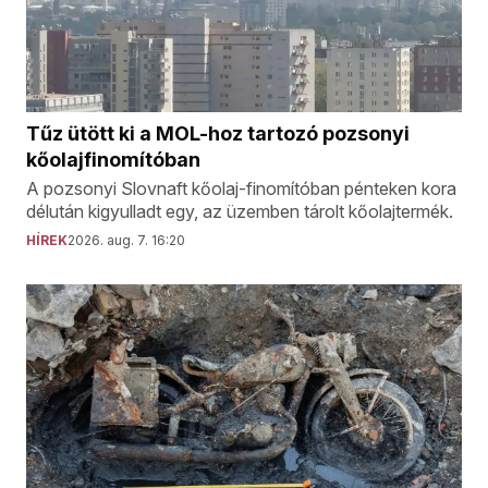
Tűz ütött ki a MOL-hoz tartozó pozsonyi
kőolajfinomítóban
A pozsonyi Slovnaft kőolaj-finomítóban pénteken kora
délután kigyulladt egy, az üzemben tárolt kőolajtermék.
HÍREK
2026. aug. 7. 16:20