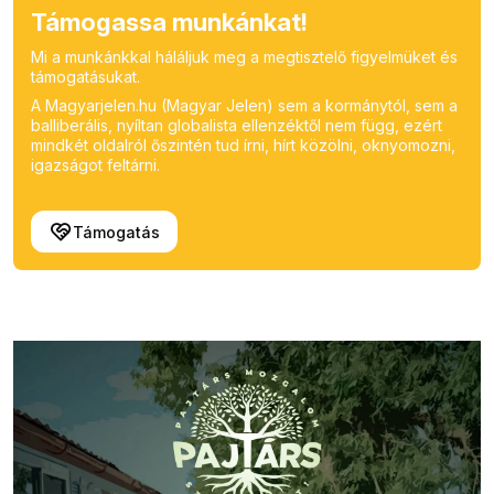
Támogassa munkánkat!
Mi a munkánkkal háláljuk meg a megtisztelő figyelmüket és
támogatásukat.
A Magyarjelen.hu (Magyar Jelen) sem a kormánytól, sem a
balliberális, nyíltan globalista ellenzéktől nem függ, ezért
mindkét oldalról őszintén tud írni, hírt közölni, oknyomozni,
igazságot feltárni.
Támogatás