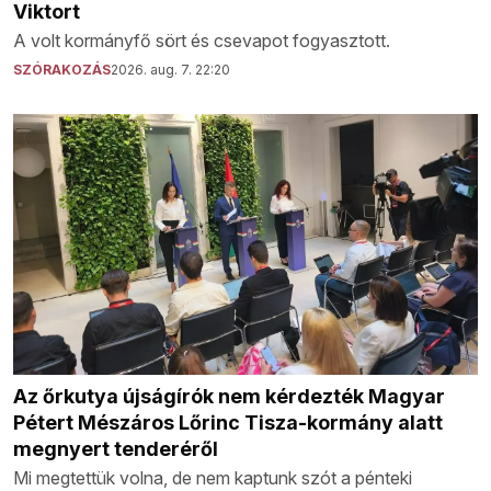
Viktort
A volt kormányfő sört és csevapot fogyasztott.
SZÓRAKOZÁS
2026. aug. 7. 22:20
Az őrkutya újságírók nem kérdezték Magyar
Pétert Mészáros Lőrinc Tisza-kormány alatt
megnyert tenderéről
Mi megtettük volna, de nem kaptunk szót a pénteki