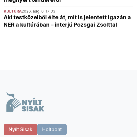
KULTÚRA
2026. aug. 6. 17:33
Aki testközelből élte át, mit is jelentett igazán a
NER a kultúrában – interjú Pozsgai Zsolttal
Nyílt Sisak
Holtpont