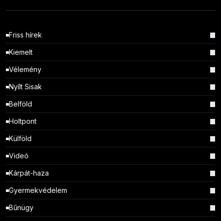
Friss hírek
Kiemelt
Vélemény
Nyílt Sisak
Belföld
Holtpont
Külföld
Videó
Kárpát-haza
Gyermekvédelem
Bűnügy