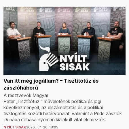
Van itt még jogállam? – Tisztítótűz és
zászlóháború
A résztvevők Magyar
Péter „Tisztítótűz ” műveletének politikai és jogi
következményeit, az elszámoltatás és a politikai
tisztogatás közötti határvonalat, valamint a Pride zászlók
Dunába dobása nyomán kialakult vitát elemezték.
NYÍLT SISAK
2026. jún. 26. 18:05