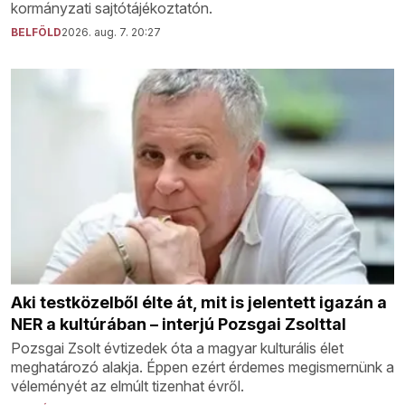
kormányzati sajtótájékoztatón.
BELFÖLD
2026. aug. 7. 20:27
Aki testközelből élte át, mit is jelentett igazán a
NER a kultúrában – interjú Pozsgai Zsolttal
Pozsgai Zsolt évtizedek óta a magyar kulturális élet
meghatározó alakja. Éppen ezért érdemes megismernünk a
véleményét az elmúlt tizenhat évről.