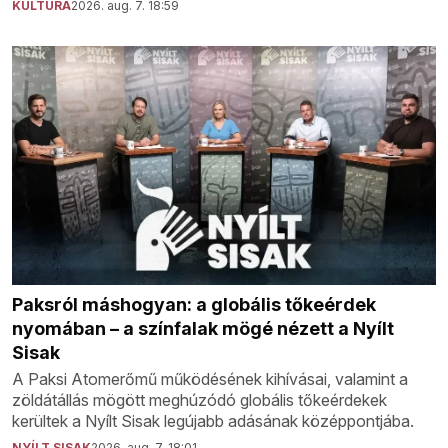
KULTÚRA
2026. aug. 7. 18:59
Paksról máshogyan: a globális tőkeérdek
nyomában – a színfalak mögé nézett a Nyílt
Sisak
A Paksi Atomerőmű működésének kihívásai, valamint a
zöldátállás mögött meghúzódó globális tőkeérdekek
kerültek a Nyílt Sisak legújabb adásának középpontjába.
NYÍLT SISAK
2026. aug. 7. 18:01