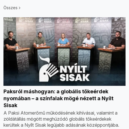
Összes
Paksról máshogyan: a globális tőkeérdek
nyomában – a színfalak mögé nézett a Nyílt
Sisak
A Paksi Atomerőmű működésének kihívásai, valamint a
zöldátállás mögött meghúzódó globális tőkeérdekek
kerültek a Nyílt Sisak legújabb adásának középpontjába.