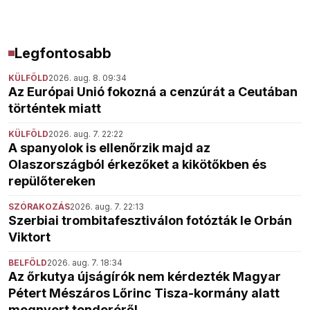
Legfontosabb
KÜLFÖLD
2026. aug. 8. 09:34
Az Európai Unió fokozná a cenzúrát a Ceutában
történtek miatt
KÜLFÖLD
2026. aug. 7. 22:22
A spanyolok is ellenőrzik majd az
Olaszországból érkezőket a kikötőkben és
repülőtereken
SZÓRAKOZÁS
2026. aug. 7. 22:13
Szerbiai trombitafesztiválon fotózták le Orbán
Viktort
BELFÖLD
2026. aug. 7. 18:34
Az őrkutya újságírók nem kérdezték Magyar
Pétert Mészáros Lőrinc Tisza-kormány alatt
megnyert tenderéről