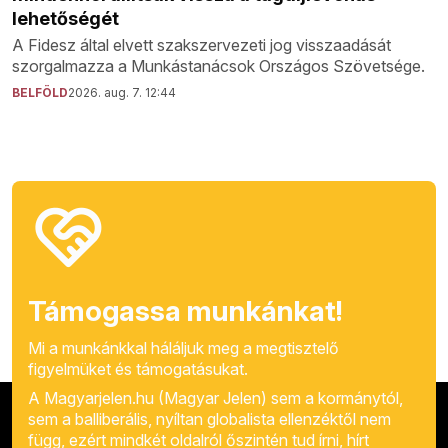
lehetőségét
A Fidesz által elvett szakszervezeti jog visszaadását
szorgalmazza a Munkástanácsok Országos Szövetsége.
BELFÖLD
2026. aug. 7. 12:44
Támogassa munkánkat!
Mi a munkánkkal háláljuk meg a megtisztelő
figyelmüket és támogatásukat.
A Magyarjelen.hu (Magyar Jelen) sem a kormánytól,
sem a balliberális, nyíltan globalista ellenzéktől nem
függ, ezért mindkét oldalról őszintén tud írni, hírt