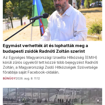
Egymást verhették át és lophatták meg a
budapesti zsidók Radnóti Zoltán szerint
Az Egységes Magyarországi Izraelita Hitközség (EMIH)
körüli zűrös ügyekről tett közzé több bejegyzést Radnóti
Zoltán, a Magyarországi Zsidó Hitközségek Szövetsége
főrabbija saját Facebook-oldalán.
BŰNÜGY
2026. aug. 8. 11:12