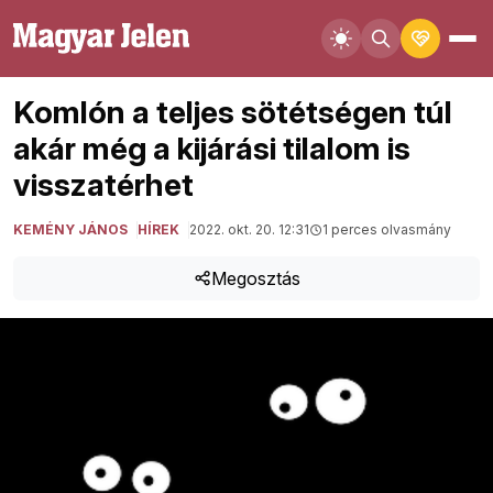
Komlón a teljes sötétségen túl
akár még a kijárási tilalom is
visszatérhet
KEMÉNY JÁNOS
HÍREK
2022. okt. 20. 12:31
1 perces olvasmány
Megosztás