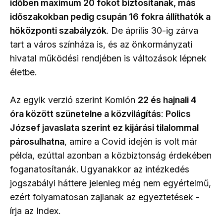
időben maximum 20 fokot biztosítanak, más
időszakokban pedig csupán 16 fokra állíthatók a
hőközponti szabályzók
. De április 30-ig zárva
tart a város színháza is, és az önkormányzati
hivatal működési rendjében is változások lépnek
életbe.
Az egyik verzió szerint Komlón
22 és hajnali 4
óra között szünetelne a közvilágítás
:
Polics
József javaslata szerint ez kijárási tilalommal
párosulhatna
, amire a Covid idején is volt már
példa, ezúttal azonban a közbiztonság érdekében
foganatosítanák. Ugyanakkor az intézkedés
jogszabályi háttere jelenleg még nem egyértelmű,
ezért folyamatosan zajlanak az egyeztetések -
írja az Index.