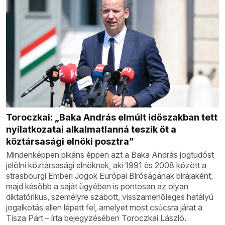
Toroczkai: „Baka András elmúlt időszakban tett
nyilatkozatai alkalmatlanná teszik őt a
köztársasági elnöki posztra”
Mindenképpen pikáns éppen azt a Baka András jogtudóst
jelölni köztársasági elnöknek, aki 1991 és 2008 között a
strasbourgi Emberi Jogok Európai Bíróságának bírájaként,
majd később a saját ügyében is pontosan az olyan
diktatórikus, személyre szabott, visszamenőleges hatályú
jogalkotás ellen lépett fel, amelyet most csúcsra járat a
Tisza Párt – írta bejegyzésében Toroczkai László.