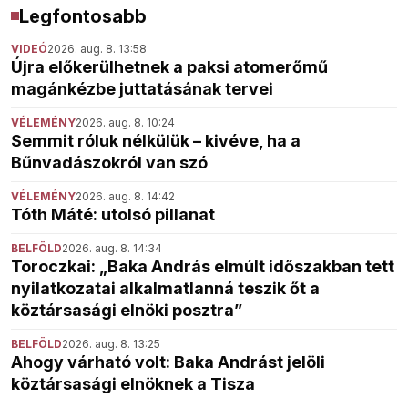
Legfontosabb
VIDEÓ
2026. aug. 8. 13:58
Újra előkerülhetnek a paksi atomerőmű
magánkézbe juttatásának tervei
VÉLEMÉNY
2026. aug. 8. 10:24
Semmit róluk nélkülük – kivéve, ha a
Bűnvadászokról van szó
VÉLEMÉNY
2026. aug. 8. 14:42
Tóth Máté: utolsó pillanat
BELFÖLD
2026. aug. 8. 14:34
Toroczkai: „Baka András elmúlt időszakban tett
nyilatkozatai alkalmatlanná teszik őt a
köztársasági elnöki posztra”
BELFÖLD
2026. aug. 8. 13:25
Ahogy várható volt: Baka Andrást jelöli
köztársasági elnöknek a Tisza