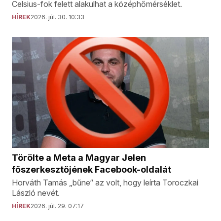
Celsius-fok felett alakulhat a középhőmérséklet.
HÍREK
2026. júl. 30. 10:33
Törölte a Meta a Magyar Jelen
főszerkesztőjének Facebook-oldalát
Horváth Tamás „bűne“ az volt, hogy leírta Toroczkai
László nevét.
HÍREK
2026. júl. 29. 07:17