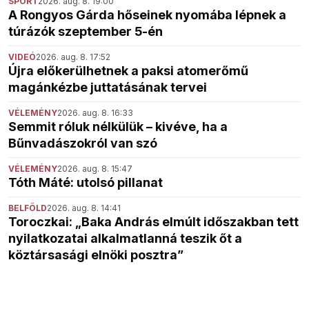
SPORT
2026. aug. 8. 19:00
A Rongyos Gárda hőseinek nyomába lépnek a
túrázók szeptember 5-én
VIDEÓ
2026. aug. 8. 17:52
Újra előkerülhetnek a paksi atomerőmű
magánkézbe juttatásának tervei
VÉLEMÉNY
2026. aug. 8. 16:33
Semmit róluk nélkülük – kivéve, ha a
Bűnvadászokról van szó
VÉLEMÉNY
2026. aug. 8. 15:47
Tóth Máté: utolsó pillanat
BELFÖLD
2026. aug. 8. 14:41
Toroczkai: „Baka András elmúlt időszakban tett
nyilatkozatai alkalmatlanná teszik őt a
köztársasági elnöki posztra”