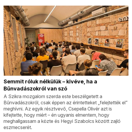
Semmit róluk nélkülük – kivéve, ha a
Bűnvadászokról van szó
A Szikra mozgalom szerda este beszélgetett a
Bűnvadászokról, csak éppen az érintetteket „felejtették el”
meghívni. Az egyik résztvevő, Csepella Olivér azt is
kifejtette, hogy miért – én ugyanis elmentem, hogy
meghallgassam a közte és Hegyi Szabolcs között zajló
eszmecserét.