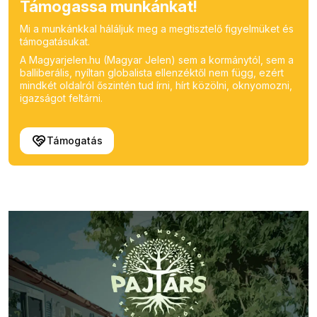
Támogassa munkánkat!
Mi a munkánkkal háláljuk meg a megtisztelő figyelmüket és
támogatásukat.
A Magyarjelen.hu (Magyar Jelen) sem a kormánytól, sem a
balliberális, nyíltan globalista ellenzéktől nem függ, ezért
mindkét oldalról őszintén tud írni, hírt közölni, oknyomozni,
igazságot feltárni.
Támogatás