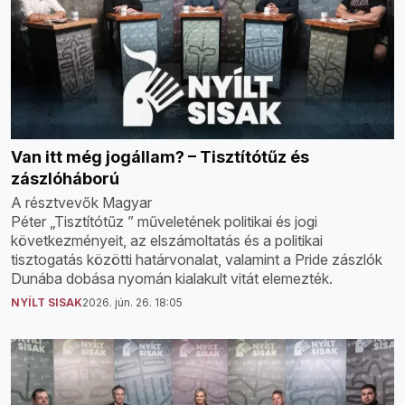
Van itt még jogállam? – Tisztítótűz és
zászlóháború
A résztvevők Magyar
Péter „Tisztítótűz ” műveletének politikai és jogi
következményeit, az elszámoltatás és a politikai
tisztogatás közötti határvonalat, valamint a Pride zászlók
Dunába dobása nyomán kialakult vitát elemezték.
NYÍLT SISAK
2026. jún. 26. 18:05