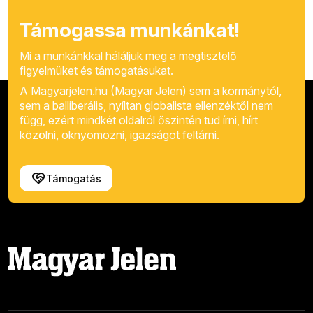
Támogassa munkánkat!
Mi a munkánkkal háláljuk meg a megtisztelő
figyelmüket és támogatásukat.
A Magyarjelen.hu (Magyar Jelen) sem a kormánytól,
sem a balliberális, nyíltan globalista ellenzéktől nem
függ, ezért mindkét oldalról őszintén tud írni, hírt
közölni, oknyomozni, igazságot feltárni.
Támogatás