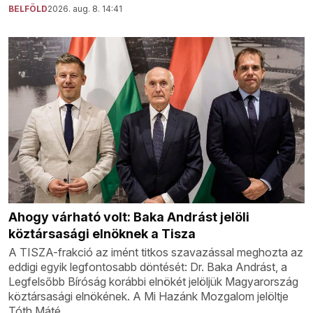
BELFÖLD
2026. aug. 8. 14:41
Ahogy várható volt: Baka Andrást jelöli
köztársasági elnöknek a Tisza
A TISZA-frakció az imént titkos szavazással meghozta az
eddigi egyik legfontosabb döntését: Dr. Baka Andrást, a
Legfelsőbb Bíróság korábbi elnökét jelöljük Magyarország
köztársasági elnökének. A Mi Hazánk Mozgalom jelöltje
Tóth Máté.