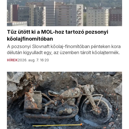
Tűz ütött ki a MOL-hoz tartozó pozsonyi
kőolajfinomítóban
A pozsonyi Slovnaft kőolaj-finomítóban pénteken kora
délután kigyulladt egy, az üzemben tárolt kőolajtermék.
HÍREK
2026. aug. 7. 16:20