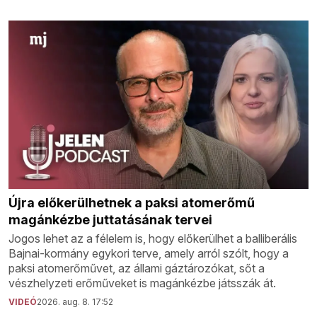
Újra előkerülhetnek a paksi atomerőmű
magánkézbe juttatásának tervei
Jogos lehet az a félelem is, hogy előkerülhet a balliberális
Bajnai-kormány egykori terve, amely arról szólt, hogy a
paksi atomerőművet, az állami gáztározókat, sőt a
vészhelyzeti erőműveket is magánkézbe játsszák át.
VIDEÓ
2026. aug. 8. 17:52