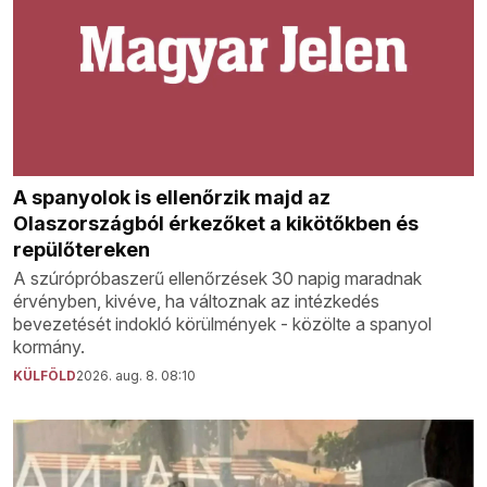
A spanyolok is ellenőrzik majd az
Olaszországból érkezőket a kikötőkben és
repülőtereken
A szúrópróbaszerű ellenőrzések 30 napig maradnak
érvényben, kivéve, ha változnak az intézkedés
bevezetését indokló körülmények - közölte a spanyol
kormány.
KÜLFÖLD
2026. aug. 8. 08:10