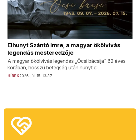
Elhunyt Szántó Imre, a magyar ökölvívás
legendás mesteredzője
A magyar ökölvívás legendás „Öcsi bácsija” 82 éves
korában, hosszú betegség után hunyt el.
HÍREK
2026. júl. 15. 13:37