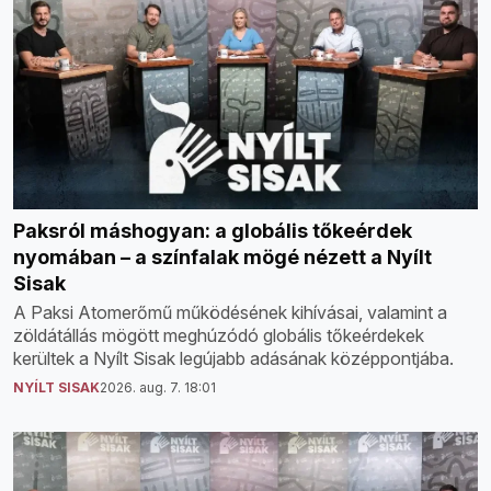
Paksról máshogyan: a globális tőkeérdek
nyomában – a színfalak mögé nézett a Nyílt
Sisak
A Paksi Atomerőmű működésének kihívásai, valamint a
zöldátállás mögött meghúzódó globális tőkeérdekek
kerültek a Nyílt Sisak legújabb adásának középpontjába.
NYÍLT SISAK
2026. aug. 7. 18:01