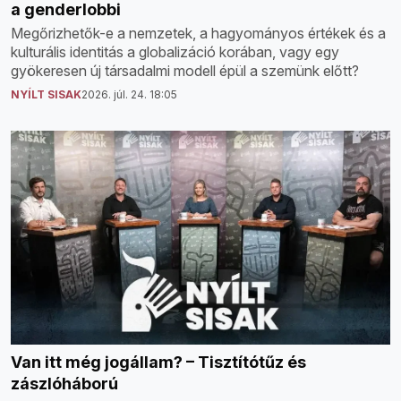
a genderlobbi
Megőrizhetők-e a nemzetek, a hagyományos értékek és a
kulturális identitás a globalizáció korában, vagy egy
gyökeresen új társadalmi modell épül a szemünk előtt?
NYÍLT SISAK
2026. júl. 24. 18:05
Van itt még jogállam? – Tisztítótűz és
zászlóháború