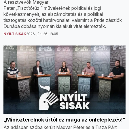
A résztvevők Magyar
Péter „Tisztítótűz ” műveletének politikai és jogi
következményeit, az elszámoltatás és a politikai
tisztogatás közötti határvonalat, valamint a Pride zászlók
Dunába dobása nyomán kialakult vitát elemezték.
NYÍLT SISAK
2026. jún. 26. 18:05
„Miniszterelnök úrtól ez maga az önleleplezés!”
Az adásban szóba került Magyar Péter és a Tisza Párt