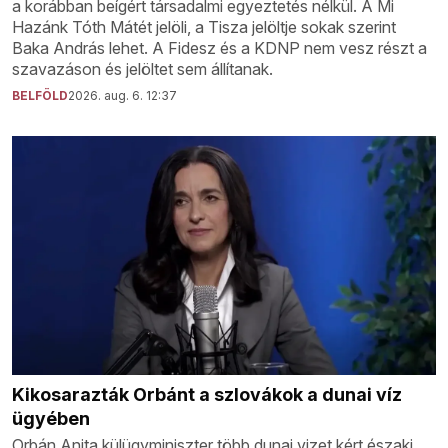
a korábban beígért társadalmi egyeztetés nélkül. A Mi
Hazánk Tóth Mátét jelöli, a Tisza jelöltje sokak szerint
Baka András lehet. A Fidesz és a KDNP nem vesz részt a
szavazáson és jelöltet sem állítanak.
BELFÖLD
2026. aug. 6. 12:37
Kikosarazták Orbánt a szlovákok a dunai víz
ügyében
Orbán Anita külügyminiszter több dunai vizet kért északi