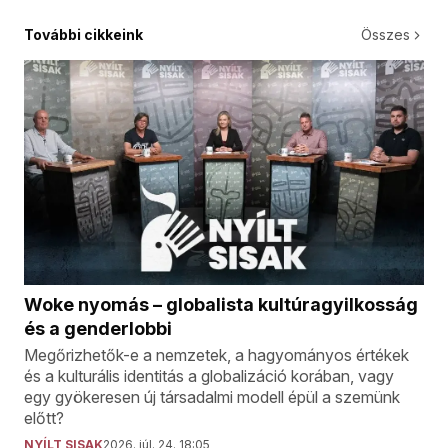
További cikkeink
Összes
Woke nyomás – globalista kultúragyilkosság
és a genderlobbi
Megőrizhetők-e a nemzetek, a hagyományos értékek
és a kulturális identitás a globalizáció korában, vagy
egy gyökeresen új társadalmi modell épül a szemünk
előtt?
NYÍLT SISAK
2026. júl. 24. 18:05