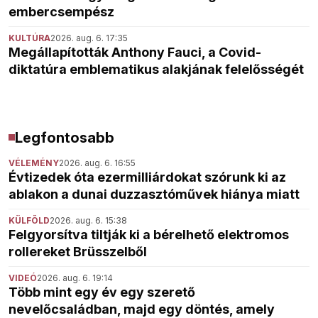
embercsempész
KULTÚRA
2026. aug. 6. 17:35
Megállapították Anthony Fauci, a Covid-
diktatúra emblematikus alakjának felelősségét
Legfontosabb
VÉLEMÉNY
2026. aug. 6. 16:55
Évtizedek óta ezermilliárdokat szórunk ki az
ablakon a dunai duzzasztóművek hiánya miatt
KÜLFÖLD
2026. aug. 6. 15:38
Felgyorsítva tiltják ki a bérelhető elektromos
rollereket Brüsszelből
VIDEÓ
2026. aug. 6. 19:14
Több mint egy év egy szerető
nevelőcsaládban, majd egy döntés, amely