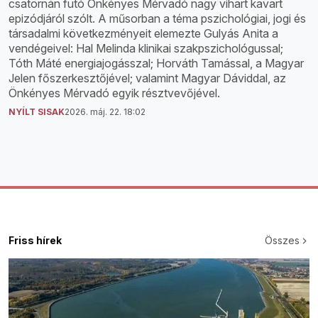
csatornán futó Önkényes Mérvadó nagy vihart kavart
epizódjáról szólt. A műsorban a téma pszichológiai, jogi és
társadalmi következményeit elemezte Gulyás Anita a
vendégeivel: Hal Melinda klinikai szakpszichológussal;
Tóth Máté energiajogásszal; Horváth Tamással, a Magyar
Jelen főszerkesztőjével; valamint Magyar Dáviddal, az
Önkényes Mérvadó egyik résztvevőjével.
NYÍLT SISAK
2026. máj. 22. 18:02
Friss hírek
Összes