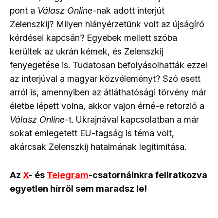
pont a
Válasz Online
-nak adott interjút
Zelenszkij? Milyen hiányérzetünk volt az újságíró
kérdései kapcsán? Egyebek mellett szóba
kerültek az ukrán kémek, és Zelenszkij
fenyegetése is. Tudatosan befolyásolhatták ezzel
az interjúval a magyar közvéleményt? Szó esett
arról is, amennyiben az átláthatósági törvény már
életbe lépett volna, akkor vajon érné-e retorzió a
Válasz Online
-t. Ukrajnával kapcsolatban a már
sokat emlegetett EU-tagság is téma volt,
akárcsak Zelenszkij hatalmának legitimitása.
Az
X
- és
Telegram
-csatornáinkra feliratkozva
egyetlen hírről sem maradsz le!