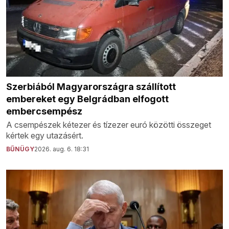
Szerbiából Magyarországra szállított
embereket egy Belgrádban elfogott
embercsempész
A csempészek kétezer és tízezer euró közötti összeget
kértek egy utazásért.
BŰNÜGY
2026. aug. 6. 18:31