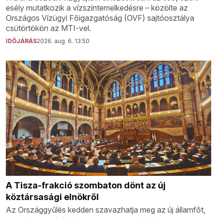
esély mutatkozik a vízszintemelkedésre – közölte az
Országos Vízügyi Főigazgatóság (OVF) sajtóosztálya
csütörtökön az MTI-vel.
IDŐJÁRÁS
2026. aug. 6. 13:50
A Tisza-frakció szombaton dönt az új
köztársasági elnökről
Az Országgyűlés kedden szavazhatja meg az új államfőt,