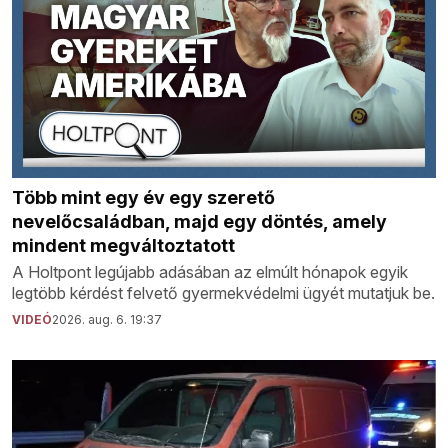
Több mint egy év egy szerető
nevelőcsaládban, majd egy döntés, amely
mindent megváltoztatott
A Holtpont legújabb adásában az elmúlt hónapok egyik
legtöbb kérdést felvető gyermekvédelmi ügyét mutatjuk be.
VIDEÓ
2026. aug. 6. 19:37