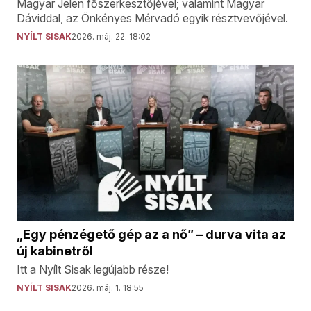
Magyar Jelen főszerkesztőjével; valamint Magyar
Dáviddal, az Önkényes Mérvadó egyik résztvevőjével.
NYÍLT SISAK
2026. máj. 22. 18:02
„Egy pénzégető gép az a nő” – durva vita az
új kabinetről
Itt a Nyílt Sisak legújabb része!
NYÍLT SISAK
2026. máj. 1. 18:55