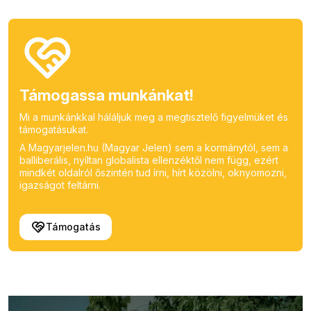
Támogassa munkánkat!
Mi a munkánkkal háláljuk meg a megtisztelő figyelmüket és
támogatásukat.
A Magyarjelen.hu (Magyar Jelen) sem a kormánytól, sem a
balliberális, nyíltan globalista ellenzéktől nem függ, ezért
mindkét oldalról őszintén tud írni, hírt közölni, oknyomozni,
igazságot feltárni.
Támogatás