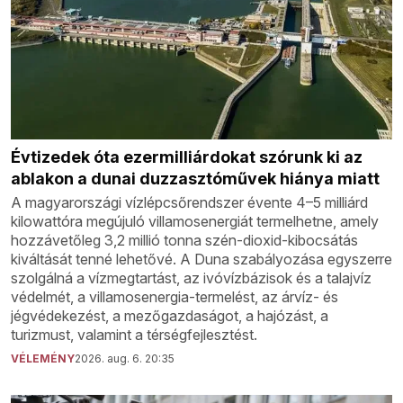
Évtizedek óta ezermilliárdokat szórunk ki az
ablakon a dunai duzzasztóművek hiánya miatt
A magyarországi vízlépcsőrendszer évente 4–5 milliárd
kilowattóra megújuló villamosenergiát termelhetne, amely
hozzávetőleg 3,2 millió tonna szén-dioxid-kibocsátás
kiváltását tenné lehetővé. A Duna szabályozása egyszerre
szolgálná a vízmegtartást, az ivóvízbázisok és a talajvíz
védelmét, a villamosenergia-termelést, az árvíz- és
jégvédekezést, a mezőgazdaságot, a hajózást, a
turizmust, valamint a térségfejlesztést.
VÉLEMÉNY
2026. aug. 6. 20:35