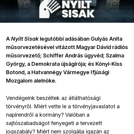
A
Nyílt Sisak
legutóbbi adásában Gulyás Anita
műsorvezetésével vitázott Magyar Dávid rádiós
műsorvezető; Schiffer András ügyvéd; Szalma
György, a Demokrata újságírója; és Kónyi-Kiss
Botond, a Hatvannégy Vármegye Ifjúsági
Mozgalom alelnöke.
Vendégeink beszéltek az átláthatósági
törvényről. Miért vette le a törvényjavaslatot a
napirendről a kormány? Valóban a
sajtószabadságot fenyegeti a tervezett
jogszabály? Miért nem szolgálja igazán az