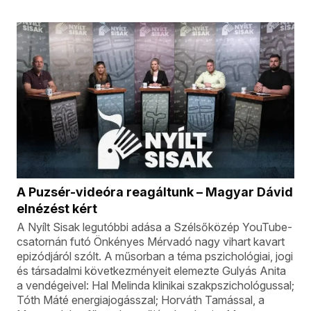
A Puzsér-videóra reagáltunk – Magyar Dávid
elnézést kért
A Nyílt Sisak legutóbbi adása a Szélsőközép YouTube-
csatornán futó Önkényes Mérvadó nagy vihart kavart
epizódjáról szólt. A műsorban a téma pszichológiai, jogi
és társadalmi következményeit elemezte Gulyás Anita
a vendégeivel: Hal Melinda klinikai szakpszichológussal;
Tóth Máté energiajogásszal; Horváth Tamással, a