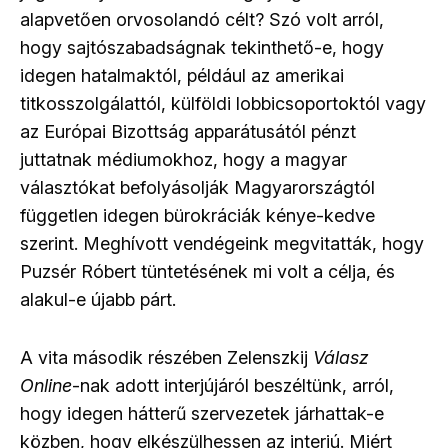
alapvetően orvosolandó célt? Szó volt arról,
hogy sajtószabadságnak tekinthető-e, hogy
idegen hatalmaktól, például az amerikai
titkosszolgálattól, külföldi lobbicsoportoktól vagy
az Európai Bizottság apparátusától pénzt
juttatnak médiumokhoz, hogy a magyar
választókat befolyásolják Magyarországtól
független idegen bürokráciák kénye-kedve
szerint. Meghívott vendégeink megvitatták, hogy
Puzsér Róbert tüntetésének mi volt a célja, és
alakul-e újabb párt.
A vita második részében Zelenszkij
Válasz
Online
-nak adott interjújáról beszéltünk, arról,
hogy idegen hátterű szervezetek járhattak-e
közben, hogy elkészülhessen az interjú. Miért