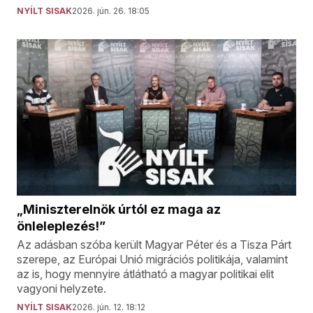
NYÍLT SISAK
2026. jún. 26. 18:05
„Miniszterelnök úrtól ez maga az
önleleplezés!”
Az adásban szóba került Magyar Péter és a Tisza Párt
szerepe, az Európai Unió migrációs politikája, valamint
az is, hogy mennyire átlátható a magyar politikai elit
vagyoni helyzete.
NYÍLT SISAK
2026. jún. 12. 18:12