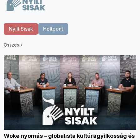
Nyílt Sisak
Holtpont
Összes
Woke nyomás – globalista kultúragyilkosság és