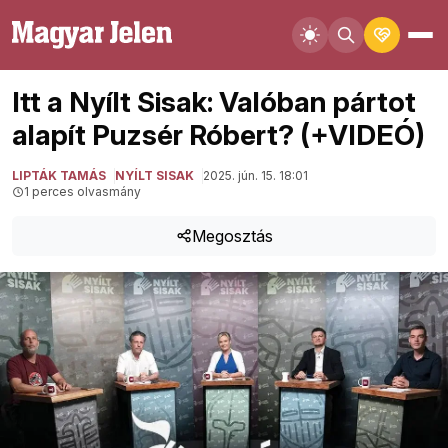
Itt a Nyílt Sisak: Valóban pártot
alapít Puzsér Róbert? (+VIDEÓ)
LIPTÁK TAMÁS
NYÍLT SISAK
2025. jún. 15. 18:01
1 perces olvasmány
Megosztás