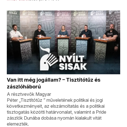
Van itt még jogállam? – Tisztítótűz és
zászlóháború
A résztvevők Magyar
Péter „Tisztítótűz ” műveletének politikai és jogi
következményeit, az elszámoltatás és a politikai
tisztogatás közötti határvonalat, valamint a Pride
zászlók Dunába dobása nyomán kialakult vitát
elemezték.