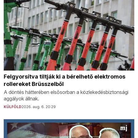
Felgyorsítva tiltják ki a bérelhető elektromos
rollereket Brüsszelből
A döntés hátterében elsősorban a közlekedésbiztonsági
aggályok állnak.
KÜLFÖLD
2026. aug. 6. 20:29