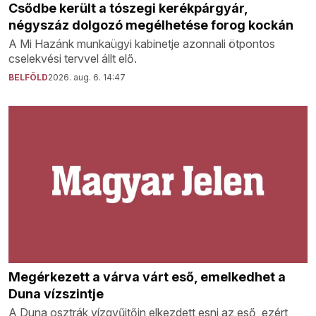
Csődbe került a tószegi kerékpárgyár,
négyszáz dolgozó megélhetése forog kockán
A Mi Hazánk munkaügyi kabinetje azonnali ötpontos
cselekvési tervvel állt elő.
BELFÖLD
2026. aug. 6. 14:47
Megérkezett a várva várt eső, emelkedhet a
Duna vízszintje
A Duna osztrák vízgyűjtőin elkezdett esni az eső, ezért