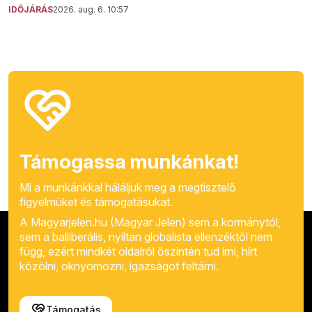
IDŐJÁRÁS
2026. aug. 6. 10:57
Támogassa munkánkat!
Mi a munkánkkal háláljuk meg a megtisztelő
figyelmüket és támogatásukat.
A Magyarjelen.hu (Magyar Jelen) sem a kormánytól,
sem a balliberális, nyíltan globalista ellenzéktől nem
függ, ezért mindkét oldalról őszintén tud írni, hírt
közölni, oknyomozni, igazságot feltárni.
Támogatás