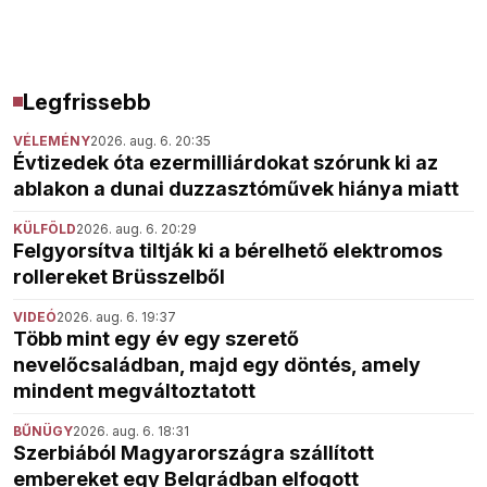
Legfrissebb
VÉLEMÉNY
2026. aug. 6. 20:35
Évtizedek óta ezermilliárdokat szórunk ki az
ablakon a dunai duzzasztóművek hiánya miatt
KÜLFÖLD
2026. aug. 6. 20:29
Felgyorsítva tiltják ki a bérelhető elektromos
rollereket Brüsszelből
VIDEÓ
2026. aug. 6. 19:37
Több mint egy év egy szerető
nevelőcsaládban, majd egy döntés, amely
mindent megváltoztatott
BŰNÜGY
2026. aug. 6. 18:31
Szerbiából Magyarországra szállított
embereket egy Belgrádban elfogott