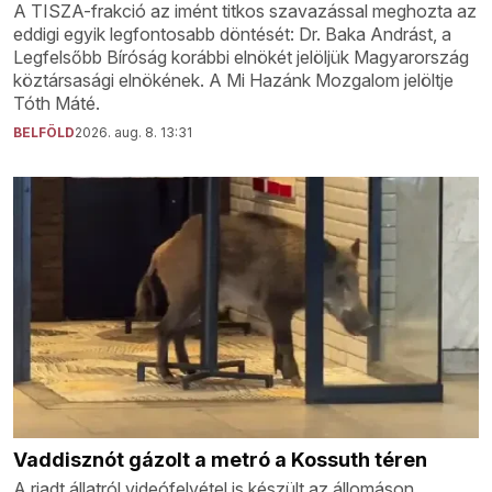
A TISZA-frakció az imént titkos szavazással meghozta az
eddigi egyik legfontosabb döntését: Dr. Baka Andrást, a
Legfelsőbb Bíróság korábbi elnökét jelöljük Magyarország
köztársasági elnökének. A Mi Hazánk Mozgalom jelöltje
Tóth Máté.
BELFÖLD
2026. aug. 8. 13:31
Vaddisznót gázolt a metró a Kossuth téren
A riadt állatról videófelvétel is készült az állomáson.