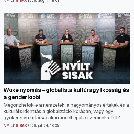
NYÍLT SISAK
2026. aug. 7. 18:01
Woke nyomás – globalista kultúragyilkosság és
a genderlobbi
Megőrizhetők-e a nemzetek, a hagyományos értékek és a
kulturális identitás a globalizáció korában, vagy egy
gyökeresen új társadalmi modell épül a szemünk előtt?
NYÍLT SISAK
2026. júl. 24. 18:05