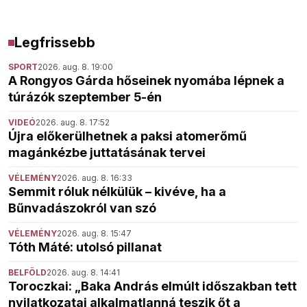
Legfrissebb
SPORT
2026. aug. 8. 19:00
A Rongyos Gárda hőseinek nyomába lépnek a
túrázók szeptember 5-én
VIDEÓ
2026. aug. 8. 17:52
Újra előkerülhetnek a paksi atomerőmű
magánkézbe juttatásának tervei
VÉLEMÉNY
2026. aug. 8. 16:33
Semmit róluk nélkülük – kivéve, ha a
Bűnvadászokról van szó
VÉLEMÉNY
2026. aug. 8. 15:47
Tóth Máté: utolsó pillanat
BELFÖLD
2026. aug. 8. 14:41
Toroczkai: „Baka András elmúlt időszakban tett
nyilatkozatai alkalmatlanná teszik őt a