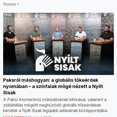
Összes
Paksról máshogyan: a globális tőkeérdek
nyomában – a színfalak mögé nézett a Nyílt
Sisak
A Paksi Atomerőmű működésének kihívásai, valamint a
zöldátállás mögött meghúzódó globális tőkeérdekek
kerültek a Nyílt Sisak legújabb adásának középpontjába.