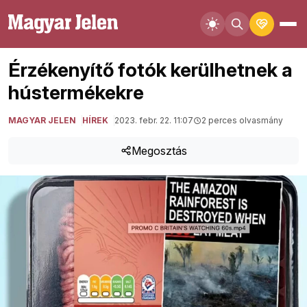
Érzékenyítő fotók kerülhetnek a
hústermékekre
MAGYAR JELEN
HÍREK
2023. febr. 22. 11:07
2 perces olvasmány
Megosztás