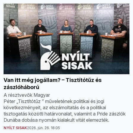
Van itt még jogállam? – Tisztítótűz és
zászlóháború
A résztvevők Magyar
Péter „Tisztítótűz ” műveletének politikai és jogi
következményeit, az elszámoltatás és a politikai
tisztogatás közötti határvonalat, valamint a Pride zászlók
Dunába dobása nyomán kialakult vitát elemezték.
NYÍLT SISAK
2026. jún. 26. 18:05