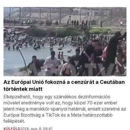
Az Európai Unió fokozná a cenzúrát a Ceutában
történtek miatt
Elképzelhető, hogy egy szándékos dezinformációs
művelet eredménye volt az, hogy közel 70 ezer ember
jelent meg a marokkói-spanyol határnál, emiatt szeretné az
Európai Bizottság a TikTok és a Meta határozottabb
fellépését.
KÜLFÖLD
2026. aug. 8. 09:41