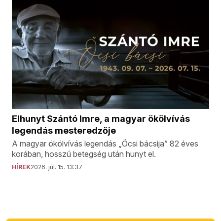
Elhunyt Szántó Imre, a magyar ökölvívás
legendás mesteredzője
A magyar ökölvívás legendás „Öcsi bácsija” 82 éves
korában, hosszú betegség után hunyt el.
HÍREK
2026. júl. 15. 13:37