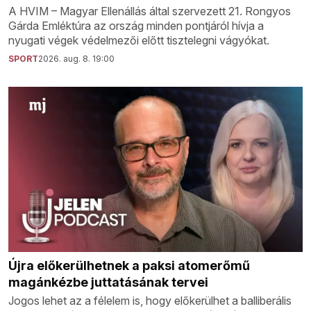
A HVIM – Magyar Ellenállás által szervezett 21. Rongyos
Gárda Emléktúra az ország minden pontjáról hívja a
nyugati végek védelmezői előtt tisztelegni vágyókat.
SPORT
2026. aug. 8. 19:00
Újra előkerülhetnek a paksi atomerőmű
magánkézbe juttatásának tervei
Jogos lehet az a félelem is, hogy előkerülhet a balliberális