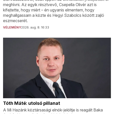
meghívni. Az egyik résztvevő, Csepella Olivér azt is
kifejtette, hogy miért – én ugyanis elmentem, hogy
meghallgassam a közte és Hegyi Szabolcs között zajló
eszmecserét.
VÉLEMÉNY
2026. aug. 8. 16:33
Tóth Máté: utolsó pillanat
A Mi Hazánk köztársasági elnök-jelöltje is reagált Baka