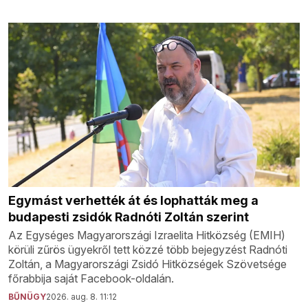
Egymást verhették át és lophatták meg a
budapesti zsidók Radnóti Zoltán szerint
Az Egységes Magyarországi Izraelita Hitközség (EMIH)
körüli zűrös ügyekről tett közzé több bejegyzést Radnóti
Zoltán, a Magyarországi Zsidó Hitközségek Szövetsége
főrabbija saját Facebook-oldalán.
BŰNÜGY
2026. aug. 8. 11:12