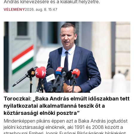
András kinevezésére és a kialakult helyzetre.
VÉLEMÉNY
2026. aug. 8. 15:47
Toroczkai: „Baka András elmúlt időszakban tett
nyilatkozatai alkalmatlanná teszik őt a
köztársasági elnöki posztra”
Mindenképpen pikáns éppen azt a Baka András jogtudóst
jelölni köztársasági elnöknek, aki 1991 és 2008 között a
strasbourgi Emberi Jogok Európai Bíróságának bírájaként,