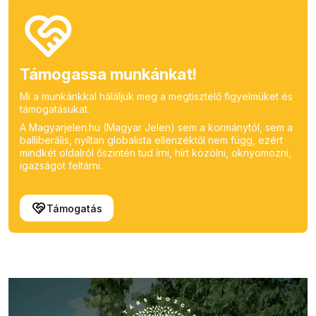
Támogassa munkánkat!
Mi a munkánkkal háláljuk meg a megtisztelő figyelmüket és
támogatásukat.
A Magyarjelen.hu (Magyar Jelen) sem a kormánytól, sem a
balliberális, nyíltan globalista ellenzéktől nem függ, ezért
mindkét oldalról őszintén tud írni, hírt közölni, oknyomozni,
igazságot feltárni.
Támogatás