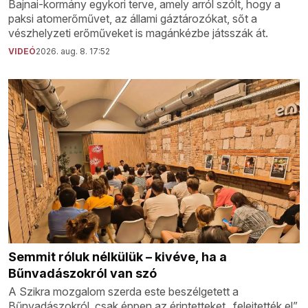
Bajnai-kormány egykori terve, amely arról szólt, hogy a
paksi atomerőművet, az állami gáztározókat, sőt a
vészhelyzeti erőműveket is magánkézbe játsszák át.
VIDEÓ
2026. aug. 8. 17:52
Semmit róluk nélkülük – kivéve, ha a
Bűnvadászokról van szó
A Szikra mozgalom szerda este beszélgetett a
Bűnvadászokról, csak éppen az érintetteket „felejtették el”