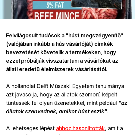
Felvilágosult tudósok a "húst megszégyenítő"
(valójában inkább a hús vásárlóját) címkék
bevezetését követelik a termékeken, hogy
ezzel próbálják visszatartani a vásárlókat az
állati eredetű élelmiszerek vásárlásától.
A hollandiai Delft Műszaki Egyetem tanulmánya
azt javasolja, hogy az állatok szomorú képeit
tüntessék fel olyan üzenetekkel, mint például
"az
állatok szenvednek, amikor húst eszik".
A lehetséges lépést
ahhoz hasonlították
, amit a