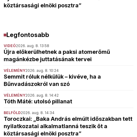
köztársasági elnöki posztra”
Legfontosabb
VIDEÓ
2026. aug. 8. 13:58
Újra előkerülhetnek a paksi atomerőmű
magánkézbe juttatásának tervei
VÉLEMÉNY
2026. aug. 8. 10:24
Semmit róluk nélkülük – kivéve, ha a
Bűnvadászokról van szó
VÉLEMÉNY
2026. aug. 8. 14:42
Tóth Máté: utolsó pillanat
BELFÖLD
2026. aug. 8. 14:34
Toroczkai: „Baka András elmúlt időszakban tett
nyilatkozatai alkalmatlanná teszik őt a
köztársasági elnöki posztra”