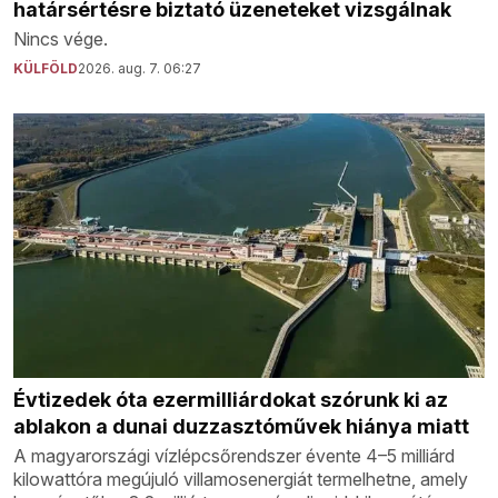
határsértésre biztató üzeneteket vizsgálnak
Nincs vége.
KÜLFÖLD
2026. aug. 7. 06:27
Évtizedek óta ezermilliárdokat szórunk ki az
ablakon a dunai duzzasztóművek hiánya miatt
A magyarországi vízlépcsőrendszer évente 4–5 milliárd
kilowattóra megújuló villamosenergiát termelhetne, amely