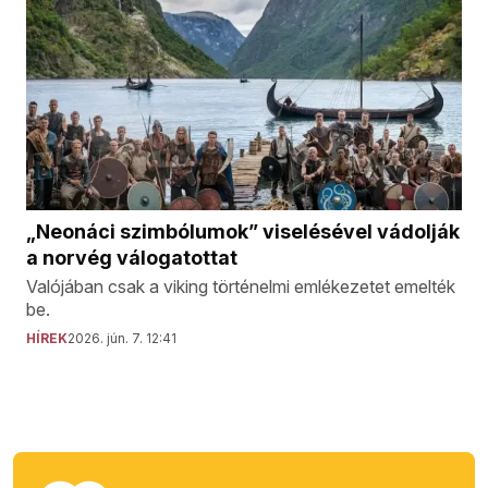
„Neonáci szimbólumok” viselésével vádolják
a norvég válogatottat
Valójában csak a viking történelmi emlékezetet emelték
be.
HÍREK
2026. jún. 7. 12:41