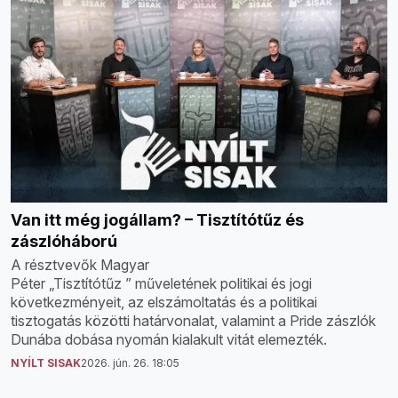
Van itt még jogállam? – Tisztítótűz és
zászlóháború
A résztvevők Magyar
Péter „Tisztítótűz ” műveletének politikai és jogi
következményeit, az elszámoltatás és a politikai
tisztogatás közötti határvonalat, valamint a Pride zászlók
Dunába dobása nyomán kialakult vitát elemezték.
NYÍLT SISAK
2026. jún. 26. 18:05