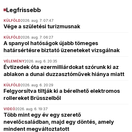
Legfrissebb
KÜLFÖLD
2026. aug. 7. 07:47
Vége a születési turizmusnak
KÜLFÖLD
2026. aug. 7. 06:27
A spanyol hatóságok újabb tömeges
határsértésre biztató üzeneteket vizsgálnak
VÉLEMÉNY
2026. aug. 6. 20:35
Évtizedek óta ezermilliárdokat szórunk ki az
ablakon a dunai duzzasztóművek hiánya miatt
KÜLFÖLD
2026. aug. 6. 20:29
Felgyorsítva tiltják ki a bérelhető elektromos
rollereket Brüsszelből
VIDEÓ
2026. aug. 6. 19:37
Több mint egy év egy szerető
nevelőcsaládban, majd egy döntés, amely
mindent megváltoztatott