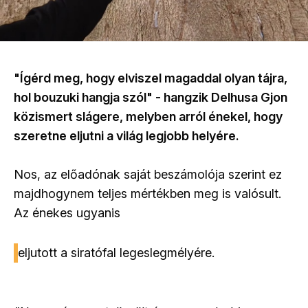
"Ígérd meg, hogy elviszel magaddal olyan tájra,
hol bouzuki hangja szól" - hangzik Delhusa Gjon
közismert slágere, melyben arról énekel, hogy
szeretne eljutni a világ legjobb helyére.
Nos, az előadónak saját beszámolója szerint ez
majdhogynem teljes mértékben meg is valósult.
Az énekes ugyanis
eljutott a siratófal legeslegmélyére.