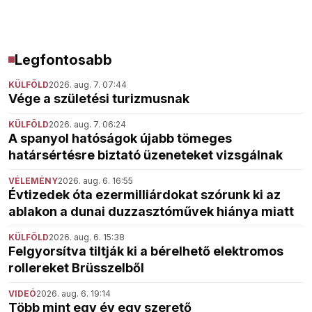
Legfontosabb
KÜLFÖLD
2026. aug. 7. 07:44
Vége a születési turizmusnak
KÜLFÖLD
2026. aug. 7. 06:24
A spanyol hatóságok újabb tömeges
határsértésre biztató üzeneteket vizsgálnak
VÉLEMÉNY
2026. aug. 6. 16:55
Évtizedek óta ezermilliárdokat szórunk ki az
ablakon a dunai duzzasztóművek hiánya miatt
KÜLFÖLD
2026. aug. 6. 15:38
Felgyorsítva tiltják ki a bérelhető elektromos
rollereket Brüsszelből
VIDEÓ
2026. aug. 6. 19:14
Több mint egy év egy szerető