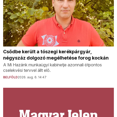
Csődbe került a tószegi kerékpárgyár,
négyszáz dolgozó megélhetése forog kockán
A Mi Hazánk munkaügyi kabinetje azonnali ötpontos
cselekvési tervvel állt elő.
BELFÖLD
2026. aug. 6. 14:47