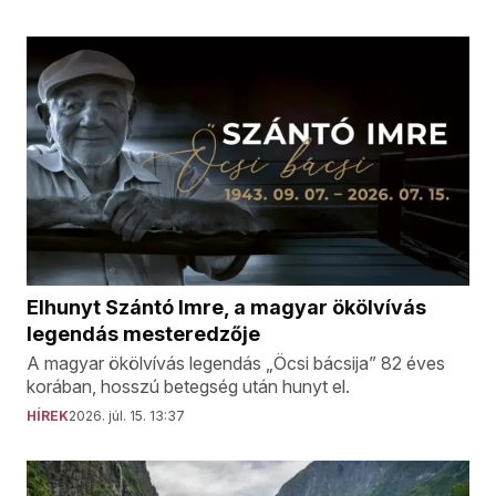
Elhunyt Szántó Imre, a magyar ökölvívás
legendás mesteredzője
A magyar ökölvívás legendás „Öcsi bácsija” 82 éves
korában, hosszú betegség után hunyt el.
HÍREK
2026. júl. 15. 13:37