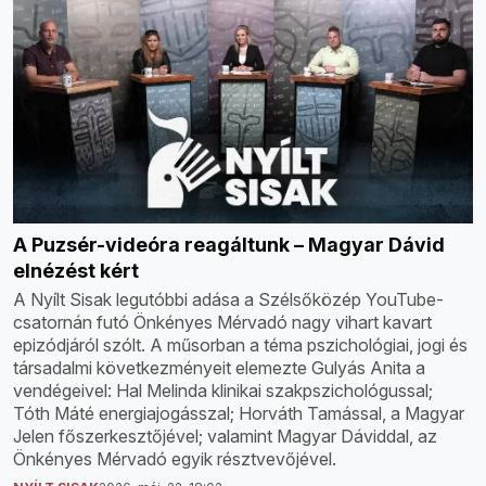
A Puzsér-videóra reagáltunk – Magyar Dávid
elnézést kért
A Nyílt Sisak legutóbbi adása a Szélsőközép YouTube-
csatornán futó Önkényes Mérvadó nagy vihart kavart
epizódjáról szólt. A műsorban a téma pszichológiai, jogi és
társadalmi következményeit elemezte Gulyás Anita a
vendégeivel: Hal Melinda klinikai szakpszichológussal;
Tóth Máté energiajogásszal; Horváth Tamással, a Magyar
Jelen főszerkesztőjével; valamint Magyar Dáviddal, az
Önkényes Mérvadó egyik résztvevőjével.