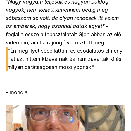
"Nagy vágyam teljesült és nagyon boldog
vagyok, nem kellett kimennem pedig még
sábeszom se volt, de olyan rendesek itt velem
az emberek, hogy azonnal adtak egyet"
-
foglalja össze a tapasztalatait Gjon abban az élő
videóban, amit a rajongóival osztott meg.
"Én még ilyet sose láttam és csodálatos élmény,
hát azt hittem kizavarnak és nem zavartak ki és
milyen barátságosan mosolyognak"
- mondja.