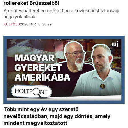
rollereket Brüsszelből
A döntés hátterében elsősorban a közlekedésbiztonsági
aggályok állnak.
KÜLFÖLD
2026. aug. 6. 20:29
Több mint egy év egy szerető
nevelőcsaládban, majd egy döntés, amely
mindent megváltoztatott