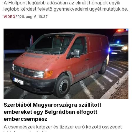
A Holtpont legújabb adásában az elmúlt hónapok egyik
legtöbb kérdést felvető gyermekvédelmi ügyét mutatjuk be.
VIDEÓ
2026. aug. 6. 19:37
Szerbiából Magyarországra szállított
embereket egy Belgrádban elfogott
embercsempész
A csempészek kétezer és tízezer euró közötti összeget