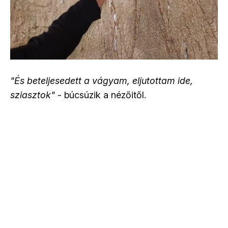
"És beteljesedett a vágyam, eljutottam ide,
sziasztok"
- búcsúzik a nézőitől.