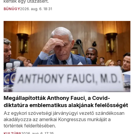
kértek egy utazásért.
BŰNÜGY
2026. aug. 6. 18:31
Megállapították Anthony Fauci, a Covid-
diktatúra emblematikus alakjának felelősségét
Az egykori szövetségi járványügyi vezető szándékosan
akadályozza az amerikai Kongresszus munkáját a
történtek felderítésében.
KULTÚRA
2026. aug. 6. 17:35