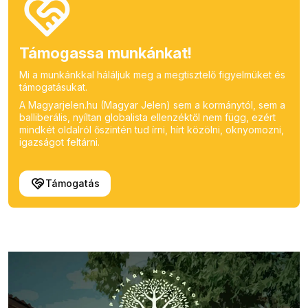
Támogassa munkánkat!
Mi a munkánkkal háláljuk meg a megtisztelő figyelmüket és
támogatásukat.
A Magyarjelen.hu (Magyar Jelen) sem a kormánytól, sem a
balliberális, nyíltan globalista ellenzéktől nem függ, ezért
mindkét oldalról őszintén tud írni, hírt közölni, oknyomozni,
igazságot feltárni.
Támogatás