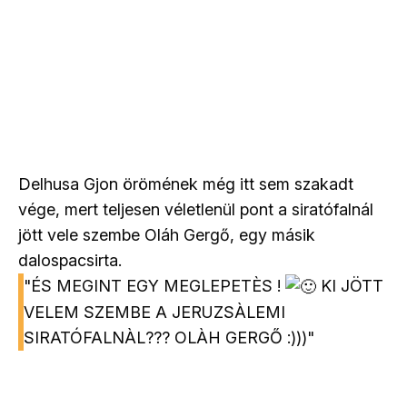
Delhusa Gjon örömének még itt sem szakadt
vége, mert teljesen véletlenül pont a siratófalnál
jött vele szembe Oláh Gergő, egy másik
dalospacsirta.
"ÉS MEGINT EGY MEGLEPETÈS !
KI JÖTT
VELEM SZEMBE A JERUZSÀLEMI
SIRATÓFALNÀL??? OLÀH GERGŐ :)))"