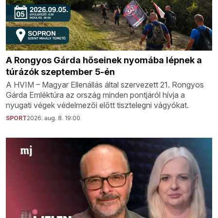
A Rongyos Gárda hőseinek nyomába lépnek a
túrázók szeptember 5-én
A HVIM – Magyar Ellenállás által szervezett 21. Rongyos
Gárda Emléktúra az ország minden pontjáról hívja a
nyugati végek védelmezői előtt tisztelegni vágyókat.
SPORT
2026. aug. 8. 19:00