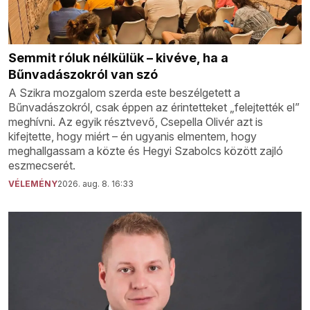
Semmit róluk nélkülük – kivéve, ha a
Bűnvadászokról van szó
A Szikra mozgalom szerda este beszélgetett a
Bűnvadászokról, csak éppen az érintetteket „felejtették el”
meghívni. Az egyik résztvevő, Csepella Olivér azt is
kifejtette, hogy miért – én ugyanis elmentem, hogy
meghallgassam a közte és Hegyi Szabolcs között zajló
eszmecserét.
VÉLEMÉNY
2026. aug. 8. 16:33