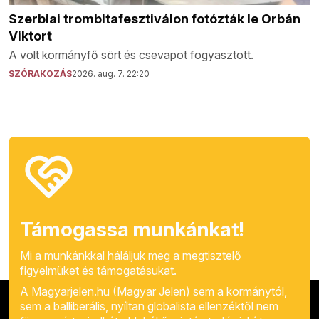
Szerbiai trombitafesztiválon fotózták le Orbán
Viktort
A volt kormányfő sört és csevapot fogyasztott.
SZÓRAKOZÁS
2026. aug. 7. 22:20
Támogassa munkánkat!
Mi a munkánkkal háláljuk meg a megtisztelő
figyelmüket és támogatásukat.
A Magyarjelen.hu (Magyar Jelen) sem a kormánytól,
sem a balliberális, nyíltan globalista ellenzéktől nem