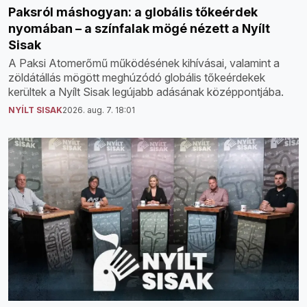
Paksról máshogyan: a globális tőkeérdek
nyomában – a színfalak mögé nézett a Nyílt
Sisak
A Paksi Atomerőmű működésének kihívásai, valamint a
zöldátállás mögött meghúzódó globális tőkeérdekek
kerültek a Nyílt Sisak legújabb adásának középpontjába.
NYÍLT SISAK
2026. aug. 7. 18:01