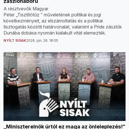
zászlóháború
A résztvevők Magyar
Péter „Tisztítótűz ” műveletének politikai és jogi
következményeit, az elszámoltatás és a politikai
tisztogatás közötti határvonalat, valamint a Pride zászlók
Dunába dobása nyomán kialakult vitát elemezték.
NYÍLT SISAK
2026. jún. 26. 18:05
„Miniszterelnök úrtól ez maga az önleleplezés!”