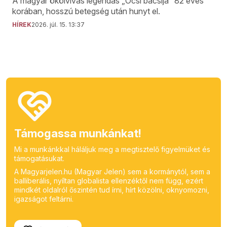
A magyar ökölvívás legendás „Öcsi bácsija” 82 éves
korában, hosszú betegség után hunyt el.
HÍREK
2026. júl. 15. 13:37
Támogassa munkánkat!
Mi a munkánkkal háláljuk meg a megtisztelő figyelmüket és
támogatásukat.
A Magyarjelen.hu (Magyar Jelen) sem a kormánytól, sem a
balliberális, nyíltan globalista ellenzéktől nem függ, ezért
mindkét oldalról őszintén tud írni, hírt közölni, oknyomozni,
igazságot feltárni.