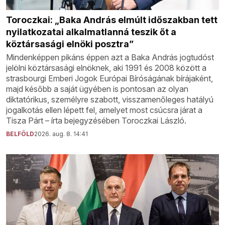
Toroczkai: „Baka András elmúlt időszakban tett
nyilatkozatai alkalmatlanná teszik őt a
köztársasági elnöki posztra”
Mindenképpen pikáns éppen azt a Baka András jogtudóst
jelölni köztársasági elnöknek, aki 1991 és 2008 között a
strasbourgi Emberi Jogok Európai Bíróságának bírájaként,
majd később a saját ügyében is pontosan az olyan
diktatórikus, személyre szabott, visszamenőleges hatályú
jogalkotás ellen lépett fel, amelyet most csúcsra járat a
Tisza Párt – írta bejegyzésében Toroczkai László.
BELFÖLD
2026. aug. 8. 14:41