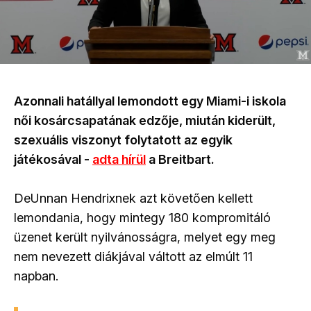
Azonnali hatállyal lemondott egy Miami-i iskola
női kosárcsapatának edzője, miután kiderült,
szexuális viszonyt folytatott az egyik
játékosával -
adta hírül
a Breitbart.
DeUnnan Hendrixnek azt követően kellett
lemondania, hogy mintegy 180 kompromitáló
üzenet került nyilvánosságra, melyet egy meg
nem nevezett diákjával váltott az elmúlt 11
napban.