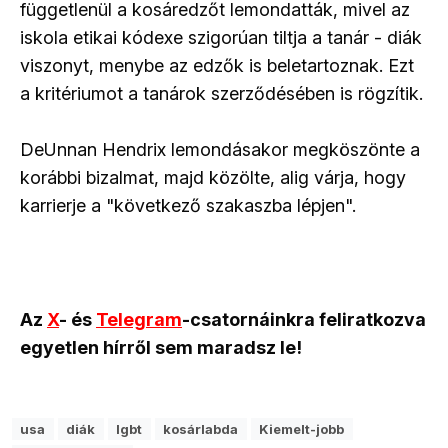
függetlenül a kosáredzőt lemondatták, mivel az
iskola etikai kódexe szigorúan tiltja a tanár - diák
viszonyt, menybe az edzők is beletartoznak. Ezt
a kritériumot a tanárok szerződésében is rögzítik.
DeUnnan Hendrix lemondásakor megköszönte a
korábbi bizalmat, majd közölte, alig várja, hogy
karrierje a "következő szakaszba lépjen".
Az
X
- és
Telegram
-csatornáinkra feliratkozva
egyetlen hírről sem maradsz le!
usa
diák
lgbt
kosárlabda
Kiemelt-jobb