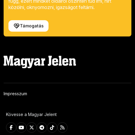
függ, ezért mindkét oldalról őszintén tud írni, hírt
közölni, oknyomozni, igazságot feltárni.
Támogatás
Impresszum
Kövesse a Magyar Jelent