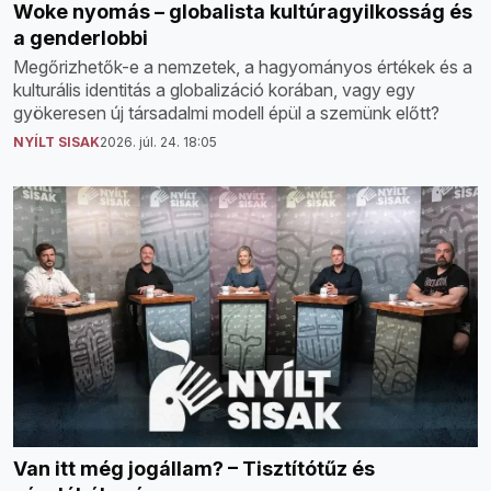
Woke nyomás – globalista kultúragyilkosság és
a genderlobbi
Megőrizhetők-e a nemzetek, a hagyományos értékek és a
kulturális identitás a globalizáció korában, vagy egy
gyökeresen új társadalmi modell épül a szemünk előtt?
NYÍLT SISAK
2026. júl. 24. 18:05
Van itt még jogállam? – Tisztítótűz és