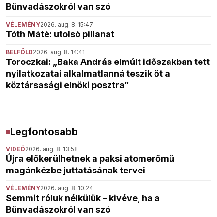
Bűnvadászokról van szó
VÉLEMÉNY
2026. aug. 8. 15:47
Tóth Máté: utolsó pillanat
BELFÖLD
2026. aug. 8. 14:41
Toroczkai: „Baka András elmúlt időszakban tett
nyilatkozatai alkalmatlanná teszik őt a
köztársasági elnöki posztra”
Legfontosabb
VIDEÓ
2026. aug. 8. 13:58
Újra előkerülhetnek a paksi atomerőmű
magánkézbe juttatásának tervei
VÉLEMÉNY
2026. aug. 8. 10:24
Semmit róluk nélkülük – kivéve, ha a
Bűnvadászokról van szó