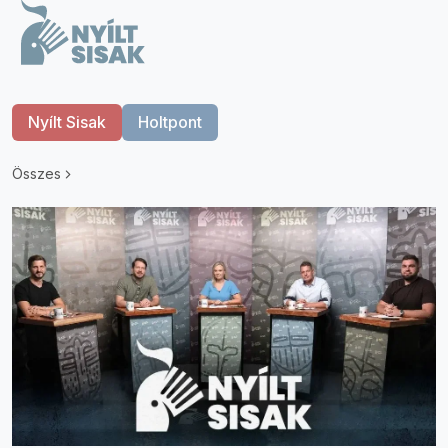
Nyílt Sisak
Holtpont
Összes