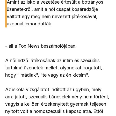
Amint az iskola vezetése értesült a botrányos
üzenetekről, amit a női csapat kosáredzője
váltott egy meg nem nevezett játékosával,
azonnal lemondatták
- áll a Fox News beszámolójában.
A női edző játékosának az intim és szexuális
tartalmú üzenetek mellett olyanokat írogatott,
hogy "imádlak", "te vagy az én kicsim".
Az iskola vizsgálatot indított az ügyben, mely
arra jutott, szexuális bűncselekmény nem történt,
vagyis a kellően érzékenyített gyermek teljesen
nyitott volt a homoszexuális kapcsolatra. Ettől