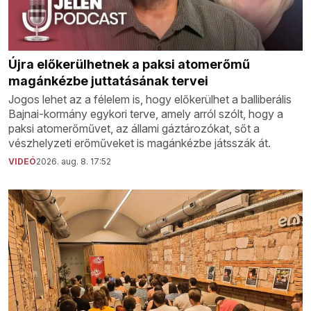
Újra előkerülhetnek a paksi atomerőmű
magánkézbe juttatásának tervei
Jogos lehet az a félelem is, hogy előkerülhet a balliberális
Bajnai-kormány egykori terve, amely arról szólt, hogy a
paksi atomerőművet, az állami gáztározókat, sőt a
vészhelyzeti erőműveket is magánkézbe játsszák át.
VIDEÓ
2026. aug. 8. 17:52