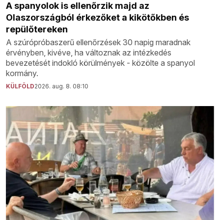
A spanyolok is ellenőrzik majd az
Olaszországból érkezőket a kikötőkben és
repülőtereken
A szúrópróbaszerű ellenőrzések 30 napig maradnak
érvényben, kivéve, ha változnak az intézkedés
bevezetését indokló körülmények - közölte a spanyol
kormány.
KÜLFÖLD
2026. aug. 8. 08:10