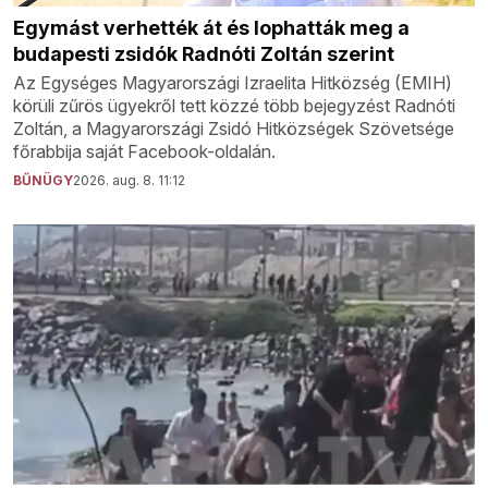
Egymást verhették át és lophatták meg a
budapesti zsidók Radnóti Zoltán szerint
Az Egységes Magyarországi Izraelita Hitközség (EMIH)
körüli zűrös ügyekről tett közzé több bejegyzést Radnóti
Zoltán, a Magyarországi Zsidó Hitközségek Szövetsége
főrabbija saját Facebook-oldalán.
BŰNÜGY
2026. aug. 8. 11:12