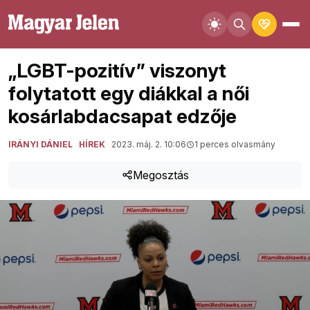
„LGBT-pozitív” viszonyt
folytatott egy diákkal a női
kosárlabdacsapat edzője
IRÁNYI DÁNIEL
HÍREK
2023. máj. 2. 10:06
1 perces olvasmány
Megosztás