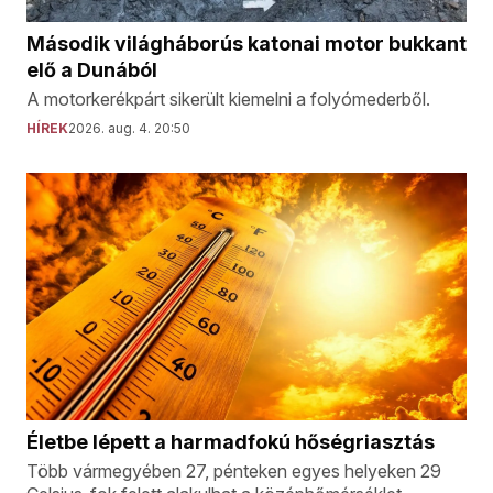
Második világháborús katonai motor bukkant
elő a Dunából
A motorkerékpárt sikerült kiemelni a folyómederből.
HÍREK
2026. aug. 4. 20:50
Életbe lépett a harmadfokú hőségriasztás
Több vármegyében 27, pénteken egyes helyeken 29