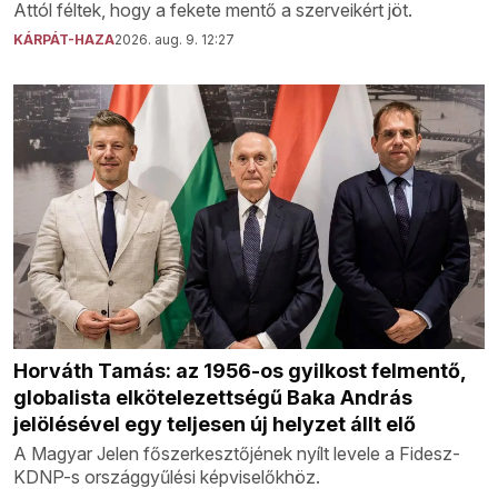
Attól féltek, hogy a fekete mentő a szerveikért jöt.
KÁRPÁT-HAZA
2026. aug. 9. 12:27
Horváth Tamás: az 1956-os gyilkost felmentő,
globalista elkötelezettségű Baka András
jelölésével egy teljesen új helyzet állt elő
A Magyar Jelen főszerkesztőjének nyílt levele a Fidesz-
KDNP-s országgyűlési képviselőkhöz.