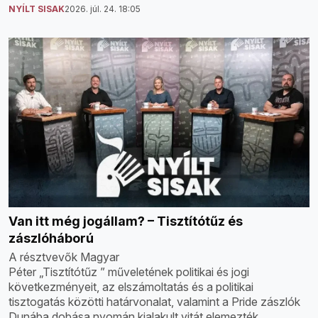
NYÍLT SISAK
2026. júl. 24. 18:05
Van itt még jogállam? – Tisztítótűz és
zászlóháború
A résztvevők Magyar
Péter „Tisztítótűz ” műveletének politikai és jogi
következményeit, az elszámoltatás és a politikai
tisztogatás közötti határvonalat, valamint a Pride zászlók
Dunába dobása nyomán kialakult vitát elemezték.