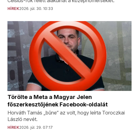
Celsius-fok felett alakulhat a középhőmérséklet.
HÍREK
2026. júl. 30. 10:33
Törölte a Meta a Magyar Jelen
főszerkesztőjének Facebook-oldalát
Horváth Tamás „bűne“ az volt, hogy leírta Toroczkai
László nevét.
HÍREK
2026. júl. 29. 07:17