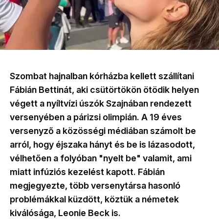
Szombat hajnalban kórházba kellett szállítani
Fábián Bettinát, aki csütörtökön ötödik helyen
végett a nyíltvízi úszók Szajnában rendezett
versenyében a párizsi olimpián. A 19 éves
versenyző a közösségi médiában számolt be
arról, hogy éjszaka hányt és be is lázasodott,
vélhetően a folyóban "nyelt be" valamit, ami
miatt infúziós kezelést kapott. Fábián
megjegyezte, több versenytársa hasonló
problémákkal küzdött, köztük a németek
kiválósága, Leonie Beck is.