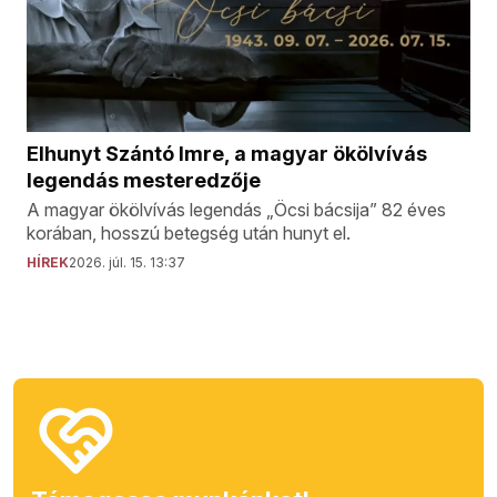
Elhunyt Szántó Imre, a magyar ökölvívás
legendás mesteredzője
A magyar ökölvívás legendás „Öcsi bácsija” 82 éves
korában, hosszú betegség után hunyt el.
HÍREK
2026. júl. 15. 13:37