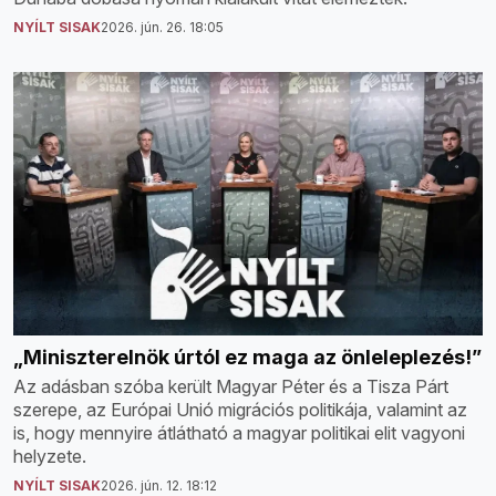
NYÍLT SISAK
2026. jún. 26. 18:05
„Miniszterelnök úrtól ez maga az önleleplezés!”
Az adásban szóba került Magyar Péter és a Tisza Párt
szerepe, az Európai Unió migrációs politikája, valamint az
is, hogy mennyire átlátható a magyar politikai elit vagyoni
helyzete.
NYÍLT SISAK
2026. jún. 12. 18:12