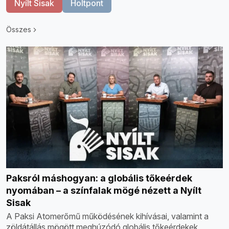
Nyílt Sisak
Holtpont
Összes
Paksról máshogyan: a globális tőkeérdek
nyomában – a színfalak mögé nézett a Nyílt
Sisak
A Paksi Atomerőmű működésének kihívásai, valamint a
zöldátállás mögött meghúzódó globális tőkeérdekek