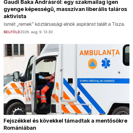
Gaudi Baka Andrásról: egy szakmailag igen
gyenge képességű, masszívan liberális taláros
aktivista
Ismét „remek” köztársasági elnök aspiránst talált a Tisza.
BELFÖLD
2026. aug. 9. 13:30
Fejszékkel és kövekkel támadtak a mentősökre
Romániában