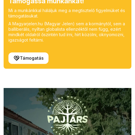
Támogassa munkánkat!
Mi a munkánkkal háláljuk meg a megtisztelő figyelmüket és
támogatásukat.
A Magyarjelen.hu (Magyar Jelen) sem a kormánytól, sem a
balliberális, nyíltan globalista ellenzéktől nem függ, ezért
mindkét oldalról őszintén tud írni, hírt közölni, oknyomozni,
igazságot feltárni.
Támogatás