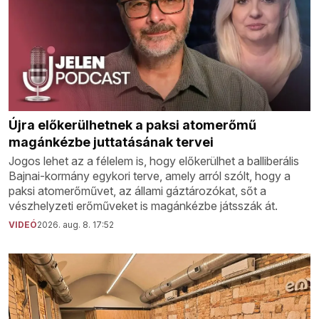
Újra előkerülhetnek a paksi atomerőmű
magánkézbe juttatásának tervei
Jogos lehet az a félelem is, hogy előkerülhet a balliberális
Bajnai-kormány egykori terve, amely arról szólt, hogy a
paksi atomerőművet, az állami gáztározókat, sőt a
vészhelyzeti erőműveket is magánkézbe játsszák át.
VIDEÓ
2026. aug. 8. 17:52