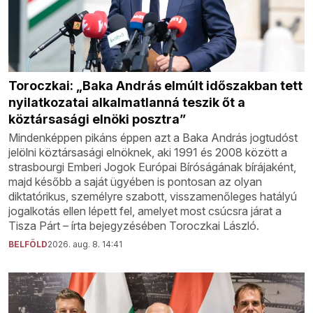
Toroczkai: „Baka András elmúlt időszakban tett
nyilatkozatai alkalmatlanná teszik őt a
köztársasági elnöki posztra”
Mindenképpen pikáns éppen azt a Baka András jogtudóst
jelölni köztársasági elnöknek, aki 1991 és 2008 között a
strasbourgi Emberi Jogok Európai Bíróságának bírájaként,
majd később a saját ügyében is pontosan az olyan
diktatórikus, személyre szabott, visszamenőleges hatályú
jogalkotás ellen lépett fel, amelyet most csúcsra járat a
Tisza Párt – írta bejegyzésében Toroczkai László.
BELFÖLD
2026. aug. 8. 14:41