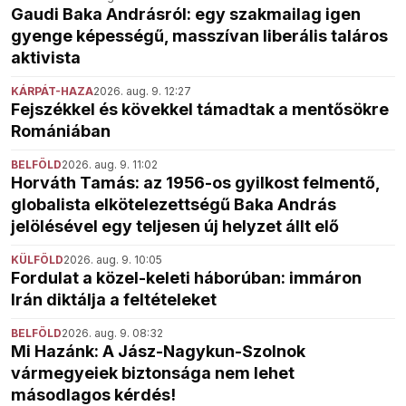
Gaudi Baka Andrásról: egy szakmailag igen
gyenge képességű, masszívan liberális taláros
aktivista
KÁRPÁT-HAZA
2026. aug. 9. 12:27
Fejszékkel és kövekkel támadtak a mentősökre
Romániában
BELFÖLD
2026. aug. 9. 11:02
Horváth Tamás: az 1956-os gyilkost felmentő,
globalista elkötelezettségű Baka András
jelölésével egy teljesen új helyzet állt elő
KÜLFÖLD
2026. aug. 9. 10:05
Fordulat a közel-keleti háborúban: immáron
Irán diktálja a feltételeket
BELFÖLD
2026. aug. 9. 08:32
Mi Hazánk: A Jász-Nagykun-Szolnok
vármegyeiek biztonsága nem lehet
másodlagos kérdés!