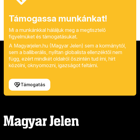
Támogassa munkánkat!
Mi a munkánkkal háláljuk meg a megtisztelő
figyelmüket és támogatásukat.
A Magyarjelen.hu (Magyar Jelen) sem a kormánytól,
sem a balliberális, nyíltan globalista ellenzéktől nem
függ, ezért mindkét oldalról őszintén tud írni, hírt
közölni, oknyomozni, igazságot feltárni.
Támogatás