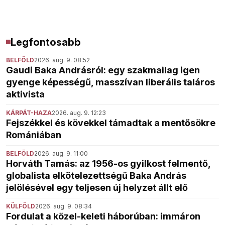
Legfontosabb
BELFÖLD
2026. aug. 9. 08:52
Gaudi Baka Andrásról: egy szakmailag igen
gyenge képességű, masszívan liberális taláros
aktivista
KÁRPÁT-HAZA
2026. aug. 9. 12:23
Fejszékkel és kövekkel támadtak a mentősökre
Romániában
BELFÖLD
2026. aug. 9. 11:00
Horváth Tamás: az 1956-os gyilkost felmentő,
globalista elkötelezettségű Baka András
jelölésével egy teljesen új helyzet állt elő
KÜLFÖLD
2026. aug. 9. 08:34
Fordulat a közel-keleti háborúban: immáron