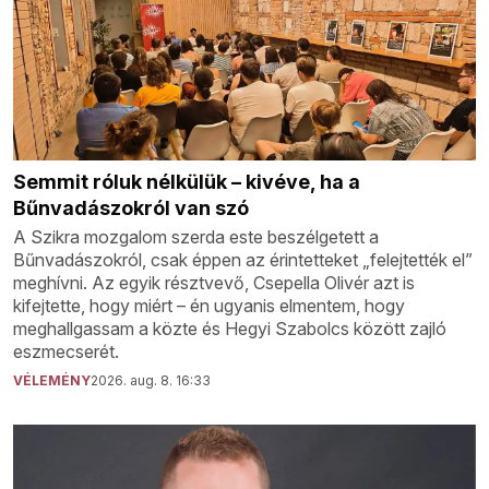
Semmit róluk nélkülük – kivéve, ha a
Bűnvadászokról van szó
A Szikra mozgalom szerda este beszélgetett a
Bűnvadászokról, csak éppen az érintetteket „felejtették el”
meghívni. Az egyik résztvevő, Csepella Olivér azt is
kifejtette, hogy miért – én ugyanis elmentem, hogy
meghallgassam a közte és Hegyi Szabolcs között zajló
eszmecserét.
VÉLEMÉNY
2026. aug. 8. 16:33