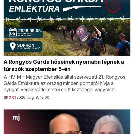
A Rongyos Gárda hőseinek nyomába lépnek a
túrázók szeptember 5-én
A HVIM – Magyar Ellenállás által szervezett 21. Rongyos
Gárda Emléktúra az ország minden pontjáról hívja a
nyugati végek védelmezői előtt tisztelegni vágyókat.
SPORT
2026. aug. 8. 19:00