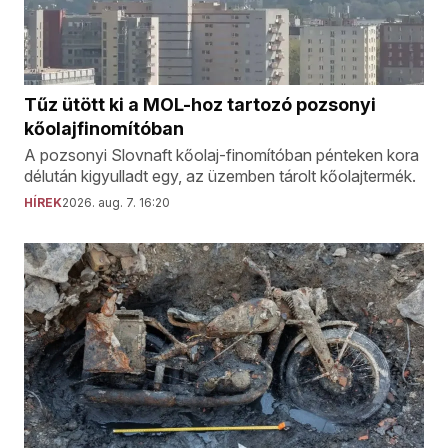
Tűz ütött ki a MOL-hoz tartozó pozsonyi
kőolajfinomítóban
A pozsonyi Slovnaft kőolaj-finomítóban pénteken kora
délután kigyulladt egy, az üzemben tárolt kőolajtermék.
HÍREK
2026. aug. 7. 16:20