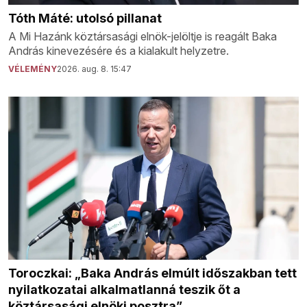
Tóth Máté: utolsó pillanat
A Mi Hazánk köztársasági elnök-jelöltje is reagált Baka
András kinevezésére és a kialakult helyzetre.
VÉLEMÉNY
2026. aug. 8. 15:47
Toroczkai: „Baka András elmúlt időszakban tett
nyilatkozatai alkalmatlanná teszik őt a
köztársasági elnöki posztra”