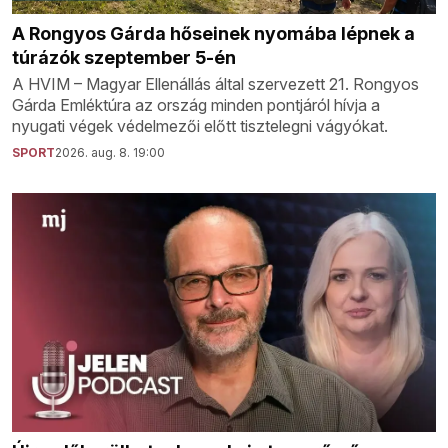
A Rongyos Gárda hőseinek nyomába lépnek a
túrázók szeptember 5-én
A HVIM – Magyar Ellenállás által szervezett 21. Rongyos
Gárda Emléktúra az ország minden pontjáról hívja a
nyugati végek védelmezői előtt tisztelegni vágyókat.
SPORT
2026. aug. 8. 19:00