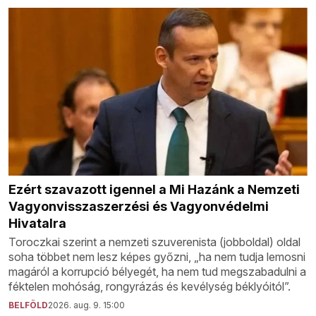
Ezért szavazott igennel a Mi Hazánk a Nemzeti
Vagyonvisszaszerzési és Vagyonvédelmi
Hivatalra
Toroczkai szerint a nemzeti szuverenista (jobboldal) oldal
soha többet nem lesz képes győzni, „ha nem tudja lemosni
magáról a korrupció bélyegét, ha nem tud megszabadulni a
féktelen mohóság, rongyrázás és kevélység béklyóitól”.
BELFÖLD
2026. aug. 9. 15:00