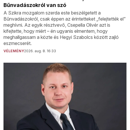
Bűnvadászokról van szó
A Szikra mozgalom szerda este beszélgetett a
Bűnvadászokról, csak éppen az érintetteket „felejtették el”
meghívni. Az egyik résztvevő, Csepella Olivér azt is
kifejtette, hogy miért – én ugyanis elmentem, hogy
meghallgassam a közte és Hegyi Szabolcs között zajló
eszmecserét.
VÉLEMÉNY
2026. aug. 8. 16:33