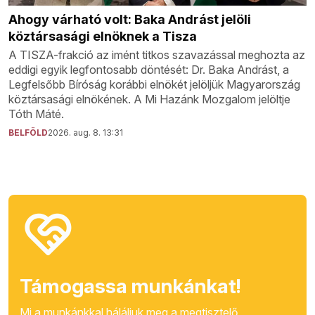
Ahogy várható volt: Baka Andrást jelöli
köztársasági elnöknek a Tisza
A TISZA-frakció az imént titkos szavazással meghozta az
eddigi egyik legfontosabb döntését: Dr. Baka Andrást, a
Legfelsőbb Bíróság korábbi elnökét jelöljük Magyarország
köztársasági elnökének. A Mi Hazánk Mozgalom jelöltje
Tóth Máté.
BELFÖLD
2026. aug. 8. 13:31
Támogassa munkánkat!
Mi a munkánkkal háláljuk meg a megtisztelő