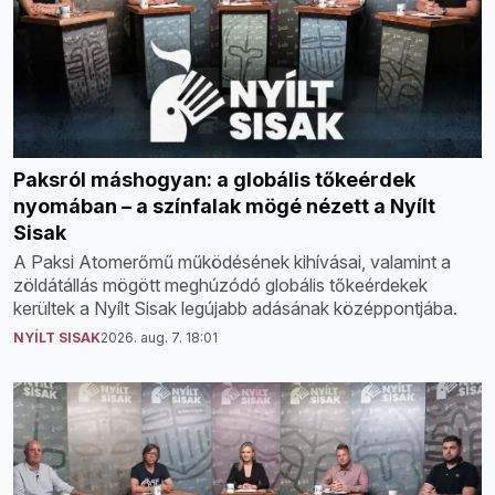
Paksról máshogyan: a globális tőkeérdek
nyomában – a színfalak mögé nézett a Nyílt
Sisak
A Paksi Atomerőmű működésének kihívásai, valamint a
zöldátállás mögött meghúzódó globális tőkeérdekek
kerültek a Nyílt Sisak legújabb adásának középpontjába.
NYÍLT SISAK
2026. aug. 7. 18:01