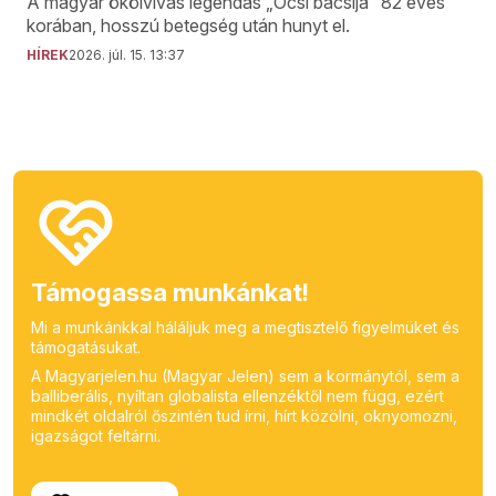
A magyar ökölvívás legendás „Öcsi bácsija” 82 éves
korában, hosszú betegség után hunyt el.
HÍREK
2026. júl. 15. 13:37
Támogassa munkánkat!
Mi a munkánkkal háláljuk meg a megtisztelő figyelmüket és
támogatásukat.
A Magyarjelen.hu (Magyar Jelen) sem a kormánytól, sem a
balliberális, nyíltan globalista ellenzéktől nem függ, ezért
mindkét oldalról őszintén tud írni, hírt közölni, oknyomozni,
igazságot feltárni.