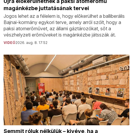
Újra előkerülhetnek a paksi atomerőmű
magánkézbe juttatásának tervei
Jogos lehet az a félelem is, hogy előkerülhet a balliberális
Bajnai-kormány egykori terve, amely arról szólt, hogy a
paksi atomerőművet, az állami gáztározókat, sőt a
vészhelyzeti erőműveket is magánkézbe játsszák át.
VIDEÓ
2026. aug. 8. 17:52
Semmit róluk nélkülük – kivéve, ha a