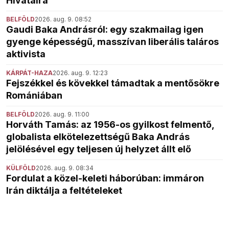
Hivatalra
BELFÖLD
2026. aug. 9. 08:52
Gaudi Baka Andrásról: egy szakmailag igen
gyenge képességű, masszívan liberális taláros
aktivista
KÁRPÁT-HAZA
2026. aug. 9. 12:23
Fejszékkel és kövekkel támadtak a mentősökre
Romániában
BELFÖLD
2026. aug. 9. 11:00
Horváth Tamás: az 1956-os gyilkost felmentő,
globalista elkötelezettségű Baka András
jelölésével egy teljesen új helyzet állt elő
KÜLFÖLD
2026. aug. 9. 08:34
Fordulat a közel-keleti háborúban: immáron
Irán diktálja a feltételeket