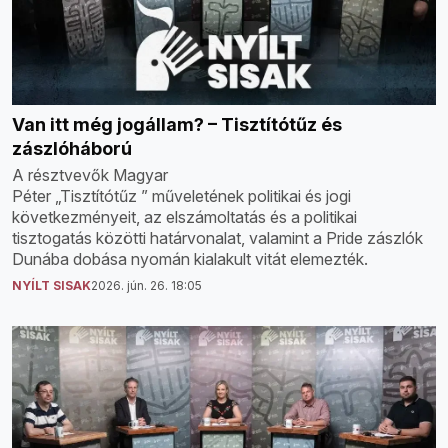
Van itt még jogállam? – Tisztítótűz és
zászlóháború
A résztvevők Magyar
Péter „Tisztítótűz ” műveletének politikai és jogi
következményeit, az elszámoltatás és a politikai
tisztogatás közötti határvonalat, valamint a Pride zászlók
Dunába dobása nyomán kialakult vitát elemezték.
NYÍLT SISAK
2026. jún. 26. 18:05