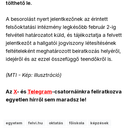
tölthető le.
A besorolást nyert jelentkezőnek az érintett
felsőoktatási intézmény legkésőbb február 2-ig
felvételi határozatot küld, és tájékoztatja a felvett
jelentkezőt a hallgatói jogviszony létesítésének
feltételeként meghatározott beiratkozás helyéről,
idejéről és az ezzel összefüggő teendőkről is.
(MTI - Kép: illusztráció)
Az
X
- és
Telegram
-csatornáinkra feliratkozva
egyetlen hírről sem maradsz le!
egyetem
felvi.hu
oktatás
főiskola
képzések