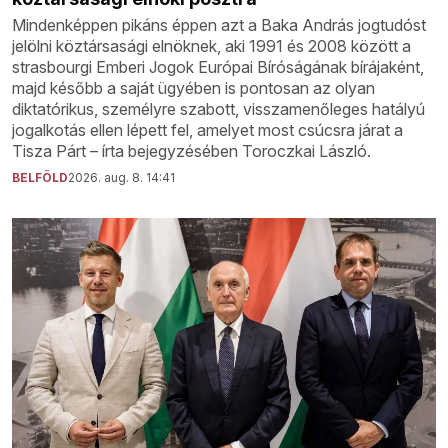
Mindenképpen pikáns éppen azt a Baka András jogtudóst
jelölni köztársasági elnöknek, aki 1991 és 2008 között a
strasbourgi Emberi Jogok Európai Bíróságának bírájaként,
majd később a saját ügyében is pontosan az olyan
diktatórikus, személyre szabott, visszamenőleges hatályú
jogalkotás ellen lépett fel, amelyet most csúcsra járat a
Tisza Párt – írta bejegyzésében Toroczkai László.
BELFÖLD
2026. aug. 8. 14:41