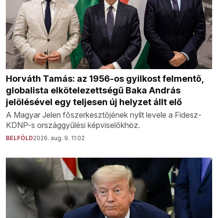
Horváth Tamás: az 1956-os gyilkost felmentő,
globalista elkötelezettségű Baka András
jelölésével egy teljesen új helyzet állt elő
A Magyar Jelen főszerkesztőjének nyílt levele a Fidesz-
KDNP-s országgyűlési képviselőkhöz.
BELFÖLD
2026. aug. 9. 11:02