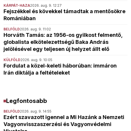
KÁRPÁT-HAZA
2026. aug. 9. 12:27
Fejszékkel és kövekkel támadtak a mentősökre
Romániában
BELFÖLD
2026. aug. 9. 11:02
Horváth Tamás: az 1956-os gyilkost felmentő,
globalista elkötelezettségű Baka András
jelölésével egy teljesen új helyzet állt elő
KÜLFÖLD
2026. aug. 9. 10:05
Fordulat a közel-keleti háborúban: immáron
Irán diktálja a feltételeket
Legfontosabb
BELFÖLD
2026. aug. 9. 14:55
Ezért szavazott igennel a Mi Hazánk a Nemzeti
Vagyonvisszaszerzési és Vagyonvédelmi