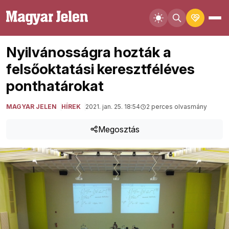
Nyilvánosságra hozták a
felsőoktatási keresztféléves
ponthatárokat
MAGYAR JELEN
HÍREK
2021. jan. 25. 18:54
2 perces olvasmány
Megosztás