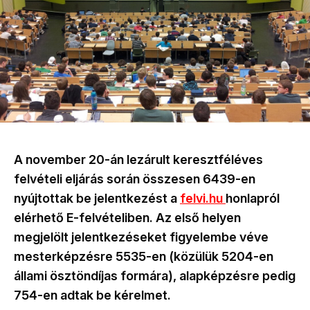
A november 20-án lezárult keresztféléves
felvételi eljárás során összesen 6439-en
nyújtottak be jelentkezést a
felvi.hu
honlapról
elérhető E-felvételiben. Az első helyen
megjelölt jelentkezéseket figyelembe véve
mesterképzésre 5535-en (közülük 5204-en
állami ösztöndíjas formára), alapképzésre pedig
754-en adtak be kérelmet.