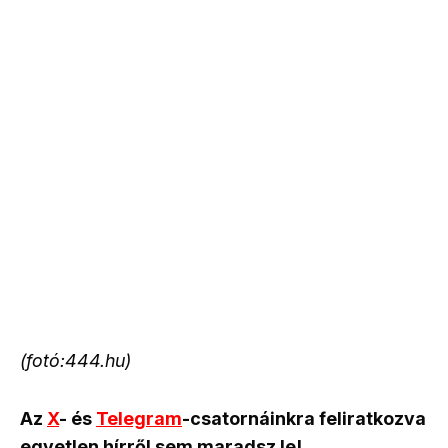
(fotó:444.hu)
Az
X
- és
Telegram
-csatornáinkra feliratkozva
egyetlen hírről sem maradsz le!