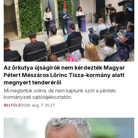
Az őrkutya újságírók nem kérdezték Magyar
Pétert Mészáros Lőrinc Tisza-kormány alatt
megnyert tenderéről
Mi megtettük volna, de nem kaptunk szót a pénteki
kormányzati sajtótájékoztatón.
BELFÖLD
2026. aug. 7. 20:27