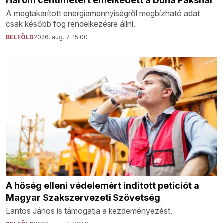
Három centimétert emelkedett a Duna Paksnál
A megtakarított energiamennyiségről megbízható adat
csak később fog rendelkezésre állni.
BELFÖLD
2026. aug. 7. 15:00
A hőség elleni védelemért indított petíciót a
Magyar Szakszervezeti Szövetség
Lantos János is támogatja a kezdeményezést.