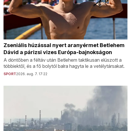
Zseniális húzással nyert aranyérmet Betlehem
Dávid a párizsi vizes Európa-bajnokságon
A döntőben a féltáv után Betlehem taktikusan elúszott a
többiektől, és a fő bolytól balra hagyta le a vetélytársakat.
SPORT
2026. aug. 7. 17:22