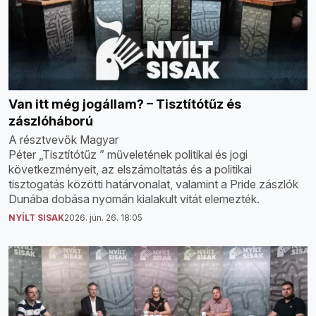
Van itt még jogállam? – Tisztítótűz és
zászlóháború
A résztvevők Magyar
Péter „Tisztítótűz ” műveletének politikai és jogi
következményeit, az elszámoltatás és a politikai
tisztogatás közötti határvonalat, valamint a Pride zászlók
Dunába dobása nyomán kialakult vitát elemezték.
NYÍLT SISAK
2026. jún. 26. 18:05