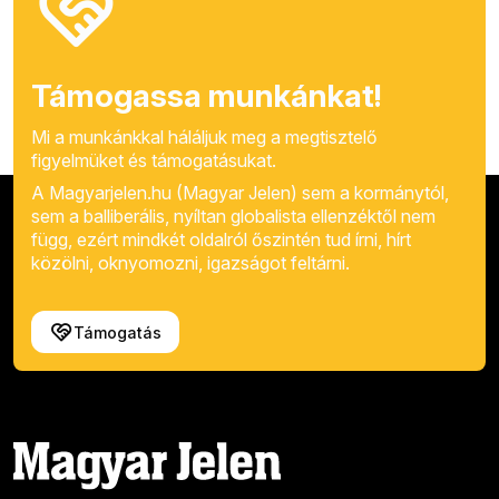
Támogassa munkánkat!
Mi a munkánkkal háláljuk meg a megtisztelő
figyelmüket és támogatásukat.
A Magyarjelen.hu (Magyar Jelen) sem a kormánytól,
sem a balliberális, nyíltan globalista ellenzéktől nem
függ, ezért mindkét oldalról őszintén tud írni, hírt
közölni, oknyomozni, igazságot feltárni.
Támogatás