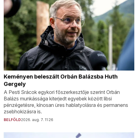
Keményen beleszált Orbán Balázsba Huth
Gergely
A Pesti Srácok egykori főszerkesztője szerint Orbán
Balázs munkássága kiterjedt egyebek között libsi
pénzégetésre, kínosan üres hablatyolásra és permanens
zsebhokizásra is.
BELFÖLD
2026. aug. 7. 11:26