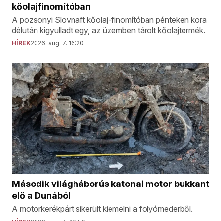
kőolajfinomítóban
A pozsonyi Slovnaft kőolaj-finomítóban pénteken kora
délután kigyulladt egy, az üzemben tárolt kőolajtermék.
HÍREK
2026. aug. 7. 16:20
Második világháborús katonai motor bukkant
elő a Dunából
A motorkerékpárt sikerült kiemelni a folyómederből.