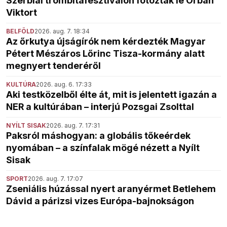
Szerbiai trombitafesztiválon fotózták le Orbán
Viktort
BELFÖLD
2026. aug. 7. 18:34
Az őrkutya újságírók nem kérdezték Magyar
Pétert Mészáros Lőrinc Tisza-kormány alatt
megnyert tenderéről
KULTÚRA
2026. aug. 6. 17:33
Aki testközelből élte át, mit is jelentett igazán a
NER a kultúrában – interjú Pozsgai Zsolttal
NYÍLT SISAK
2026. aug. 7. 17:31
Paksról máshogyan: a globális tőkeérdek
nyomában – a színfalak mögé nézett a Nyílt
Sisak
SPORT
2026. aug. 7. 17:07
Zseniális húzással nyert aranyérmet Betlehem
Dávid a párizsi vizes Európa-bajnokságon