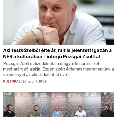
Aki testközelből élte át, mit is jelentett igazán a
NER a kultúrában – interjú Pozsgai Zsolttal
Pozsgai Zsolt évtizedek óta a magyar kulturális élet
meghatározó alakja. Éppen ezért érdemes megismernünk a
véleményét az elmúlt tizenhat évről.
KULTÚRA
2026. aug. 7. 18:59