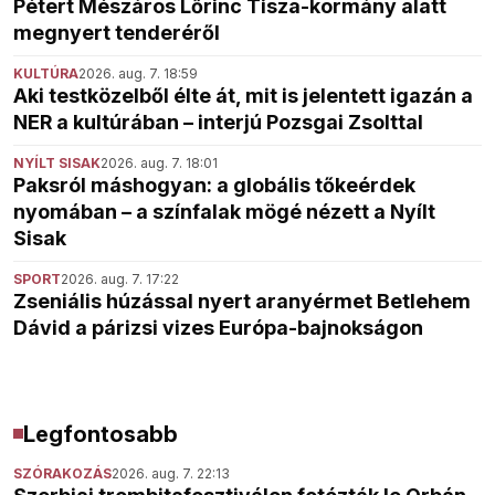
Pétert Mészáros Lőrinc Tisza-kormány alatt
megnyert tenderéről
KULTÚRA
2026. aug. 7. 18:59
Aki testközelből élte át, mit is jelentett igazán a
NER a kultúrában – interjú Pozsgai Zsolttal
NYÍLT SISAK
2026. aug. 7. 18:01
Paksról máshogyan: a globális tőkeérdek
nyomában – a színfalak mögé nézett a Nyílt
Sisak
SPORT
2026. aug. 7. 17:22
Zseniális húzással nyert aranyérmet Betlehem
Dávid a párizsi vizes Európa-bajnokságon
Legfontosabb
SZÓRAKOZÁS
2026. aug. 7. 22:13