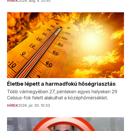
HÍREK
2026. aug. 4. 20:50
Életbe lépett a harmadfokú hőségriasztás
Több vármegyében 27, pénteken egyes helyeken 29
Celsius-fok felett alakulhat a középhőmérséklet.
HÍREK
2026. júl. 30. 10:33