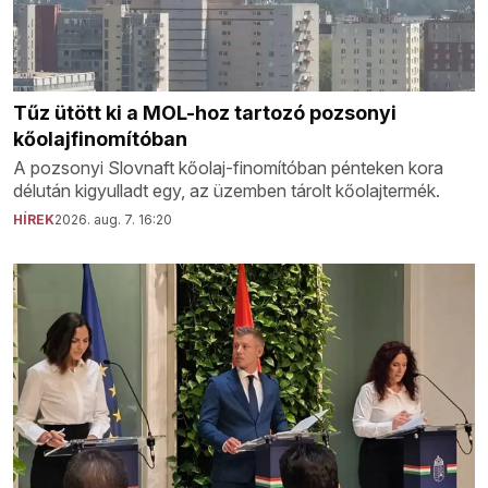
Tűz ütött ki a MOL-hoz tartozó pozsonyi
kőolajfinomítóban
A pozsonyi Slovnaft kőolaj-finomítóban pénteken kora
délután kigyulladt egy, az üzemben tárolt kőolajtermék.
HÍREK
2026. aug. 7. 16:20