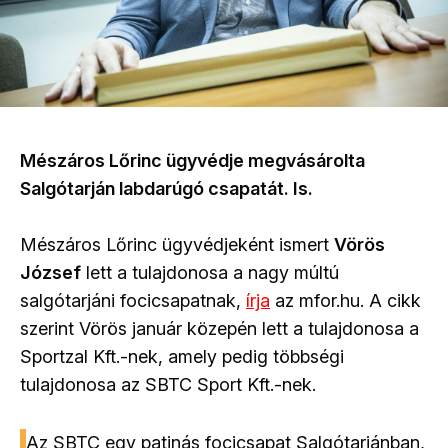
Mészáros Lőrinc ügyvédje megvásárolta
Salgótarján labdarúgó csapatát. Is.
Mészáros Lőrinc ügyvédjeként ismert
Vörös
József
lett a tulajdonosa a nagy múltú
salgótarjáni focicsapatnak,
írja
az mfor.hu. A cikk
szerint Vörös január közepén lett a tulajdonosa a
Sportzal Kft.-nek, amely pedig többségi
tulajdonosa az SBTC Sport Kft.-nek.
Az SBTC egy patinás focicsapat Salgótarjánban,