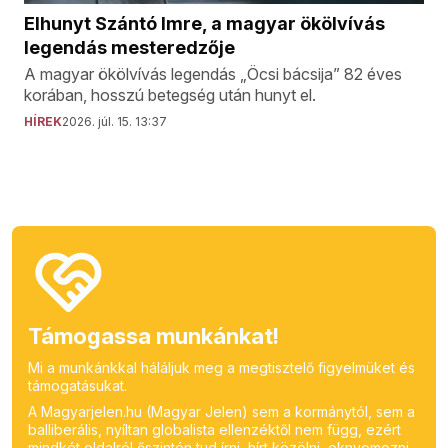
Elhunyt Szántó Imre, a magyar ökölvívás
legendás mesteredzője
A magyar ökölvívás legendás „Öcsi bácsija” 82 éves
korában, hosszú betegség után hunyt el.
HÍREK
2026. júl. 15. 13:37
Támogassa munkánkat!
Mi a munkánkkal háláljuk meg a megtisztelő figyelmüket és
támogatásukat.
A Magyarjelen.hu (Magyar Jelen) sem a kormánytól, sem a
balliberális, nyíltan globalista ellenzéktől nem függ, ezért
mindkét oldalról őszintén tud írni, hírt közölni, oknyomozni,