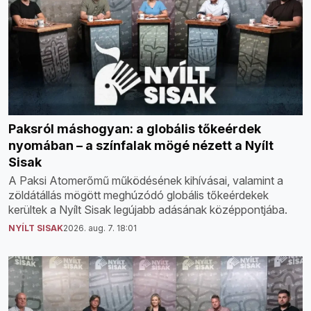
Paksról máshogyan: a globális tőkeérdek
nyomában – a színfalak mögé nézett a Nyílt
Sisak
A Paksi Atomerőmű működésének kihívásai, valamint a
zöldátállás mögött meghúzódó globális tőkeérdekek
kerültek a Nyílt Sisak legújabb adásának középpontjába.
NYÍLT SISAK
2026. aug. 7. 18:01