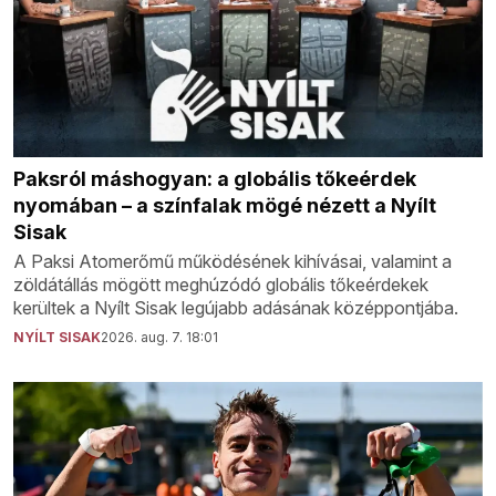
Paksról máshogyan: a globális tőkeérdek
nyomában – a színfalak mögé nézett a Nyílt
Sisak
A Paksi Atomerőmű működésének kihívásai, valamint a
zöldátállás mögött meghúzódó globális tőkeérdekek
kerültek a Nyílt Sisak legújabb adásának középpontjába.
NYÍLT SISAK
2026. aug. 7. 18:01