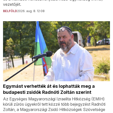
vezetőjét.
BELFÖLD
2026. aug. 8. 12:08
Egymást verhették át és lophatták meg a
budapesti zsidók Radnóti Zoltán szerint
Az Egységes Magyarországi Izraelita Hitközség (EMIH)
körüli zűrös ügyekről tett közzé több bejegyzést Radnóti
Zoltán, a Magyarországi Zsidó Hitközségek Szövetsége