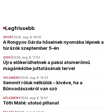
Legfrissebb
SPORT
2026. aug. 8. 19:00
A Rongyos Gárda hőseinek nyomába lépnek a
túrázók szeptember 5-én
VIDEÓ
2026. aug. 8. 17:52
Újra előkerülhetnek a paksi atomerőmű
magánkézbe juttatásának tervei
VÉLEMÉNY
2026. aug. 8. 16:33
Semmit róluk nélkülük – kivéve, ha a
Bűnvadászokról van szó
VÉLEMÉNY
2026. aug. 8. 15:47
Tóth Máté: utolsó pillanat