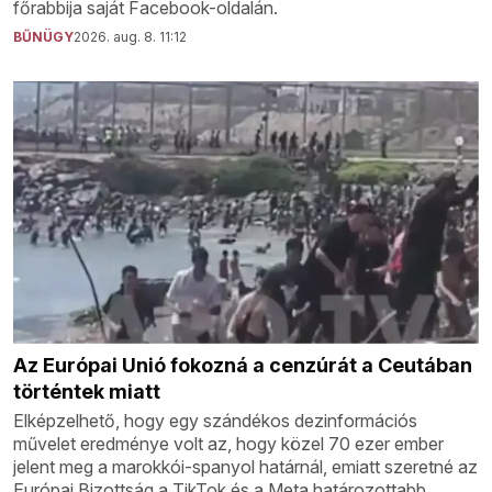
főrabbija saját Facebook-oldalán.
BŰNÜGY
2026. aug. 8. 11:12
Az Európai Unió fokozná a cenzúrát a Ceutában
történtek miatt
Elképzelhető, hogy egy szándékos dezinformációs
művelet eredménye volt az, hogy közel 70 ezer ember
jelent meg a marokkói-spanyol határnál, emiatt szeretné az
Európai Bizottság a TikTok és a Meta határozottabb