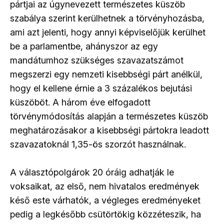
pártjai az úgynevezett természetes küszöb
szabálya szerint kerülhetnek a törvényhozásba,
ami azt jelenti, hogy annyi képviselőjük kerülhet
be a parlamentbe, ahányszor az egy
mandátumhoz szükséges szavazatszámot
megszerzi egy nemzeti kisebbségi párt anélkül,
hogy el kellene érnie a 3 százalékos bejutási
küszöböt. A három éve elfogadott
törvénymódosítás alapján a természetes küszöb
meghatározásakor a kisebbségi pártokra leadott
szavazatoknál 1,35-ös szorzót használnak.
A választópolgárok 20 óráig adhatják le
voksaikat, az első, nem hivatalos eredmények
késő este várhatók, a végleges eredményeket
pedig a legkésőbb csütörtökig közzéteszik, ha