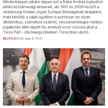
Mindenképpen pikáns éppen azt a Baka András jogtudóst
jelölni köztársasági elnöknek, aki 1991 és 2008 között a
strasbourgi Emberi Jogok Európai Bíróságának bírájaként,
majd később a saját ügyében is pontosan az olyan
diktatórikus, személyre szabott, visszamenőleges hatályú
jogalkotás ellen lépett fel, amelyet most csúcsra járat a
Tisza Párt – írta bejegyzésében Toroczkai László.
BELFÖLD
2026. aug. 8. 14:41