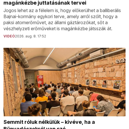
magánkézbe juttatásának tervei
Jogos lehet az a félelem is, hogy előkerülhet a balliberális
Bajnai-kormány egykori terve, amely arról szólt, hogy a
paksi atomerőművet, az állami gáztározókat, sőt a
vészhelyzeti erőműveket is magánkézbe játsszák át.
VIDEÓ
2026. aug. 8. 17:52
Semmit róluk nélkülük – kivéve, ha a
Bűnvadászokról van szó