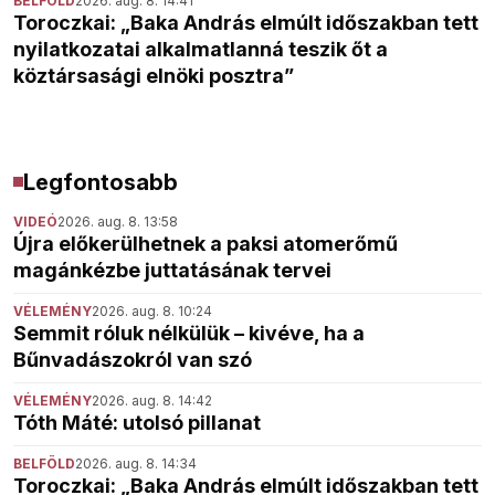
BELFÖLD
2026. aug. 8. 14:41
Toroczkai: „Baka András elmúlt időszakban tett
nyilatkozatai alkalmatlanná teszik őt a
köztársasági elnöki posztra”
Legfontosabb
VIDEÓ
2026. aug. 8. 13:58
Újra előkerülhetnek a paksi atomerőmű
magánkézbe juttatásának tervei
VÉLEMÉNY
2026. aug. 8. 10:24
Semmit róluk nélkülük – kivéve, ha a
Bűnvadászokról van szó
VÉLEMÉNY
2026. aug. 8. 14:42
Tóth Máté: utolsó pillanat
BELFÖLD
2026. aug. 8. 14:34
Toroczkai: „Baka András elmúlt időszakban tett