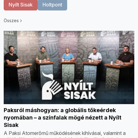
Nyílt Sisak
Holtpont
Összes
Paksról máshogyan: a globális tőkeérdek
nyomában – a színfalak mögé nézett a Nyílt
Sisak
A Paksi Atomerőmű működésének kihívásai, valamint a