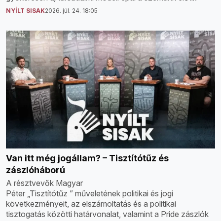
NYÍLT SISAK
2026. júl. 24. 18:05
Van itt még jogállam? – Tisztítótűz és
zászlóháború
A résztvevők Magyar
Péter „Tisztítótűz ” műveletének politikai és jogi
következményeit, az elszámoltatás és a politikai
tisztogatás közötti határvonalat, valamint a Pride zászlók