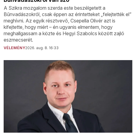
A Szikra mozgalom szerda este beszélgetett a
Bűnvadászokról, csak éppen az érintetteket „felejtették el”
meghívni. Az egyik résztvevő, Csepella Olivér azt is
kifejtette, hogy miért – én ugyanis elmentem, hogy
meghallgassam a közte és Hegyi Szabolcs között zajló
eszmecserét.
VÉLEMÉNY
2026. aug. 8. 16:33