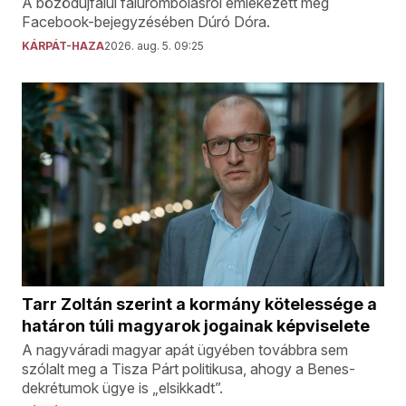
A bözödújfalui falurombolásról emlékezett meg
Facebook-bejegyzésében Dúró Dóra.
KÁRPÁT-HAZA
2026. aug. 5. 09:25
Tarr Zoltán szerint a kormány kötelessége a
határon túli magyarok jogainak képviselete
A nagyváradi magyar apát ügyében továbbra sem
szólalt meg a Tisza Párt politikusa, ahogy a Benes-
dekrétumok ügye is „elsikkadt”.