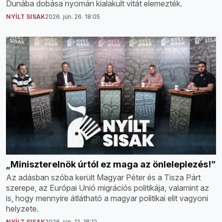
Dunába dobása nyomán kialakult vitát elemezték.
NYÍLT SISAK
2026. jún. 26. 18:05
„Miniszterelnök úrtól ez maga az önleleplezés!”
Az adásban szóba került Magyar Péter és a Tisza Párt
szerepe, az Európai Unió migrációs politikája, valamint az
is, hogy mennyire átlátható a magyar politikai elit vagyoni
helyzete.
NYÍLT SISAK
2026. jún. 12. 18:12