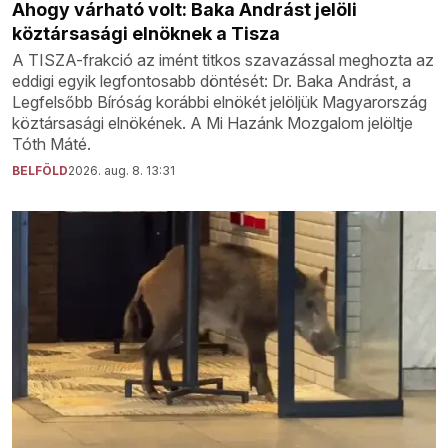
Ahogy várható volt: Baka Andrást jelöli
köztársasági elnöknek a Tisza
A TISZA-frakció az imént titkos szavazással meghozta az
eddigi egyik legfontosabb döntését: Dr. Baka Andrást, a
Legfelsőbb Bíróság korábbi elnökét jelöljük Magyarország
köztársasági elnökének. A Mi Hazánk Mozgalom jelöltje
Tóth Máté.
BELFÖLD
2026. aug. 8. 13:31