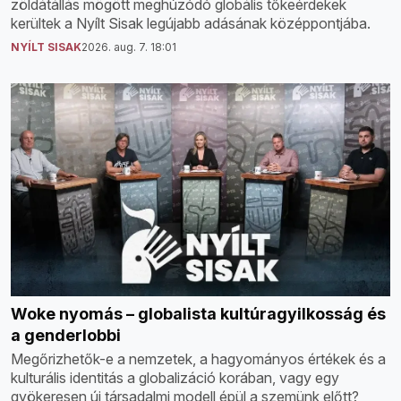
zöldátállás mögött meghúzódó globális tőkeérdekek
kerültek a Nyílt Sisak legújabb adásának középpontjába.
NYÍLT SISAK
2026. aug. 7. 18:01
Woke nyomás – globalista kultúragyilkosság és
a genderlobbi
Megőrizhetők-e a nemzetek, a hagyományos értékek és a
kulturális identitás a globalizáció korában, vagy egy
gyökeresen új társadalmi modell épül a szemünk előtt?