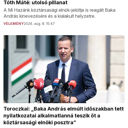
Tóth Máté: utolsó pillanat
A Mi Hazánk köztársasági elnök-jelöltje is reagált Baka
András kinevezésére és a kialakult helyzetre.
VÉLEMÉNY
2026. aug. 8. 15:47
Toroczkai: „Baka András elmúlt időszakban tett
nyilatkozatai alkalmatlanná teszik őt a
köztársasági elnöki posztra”