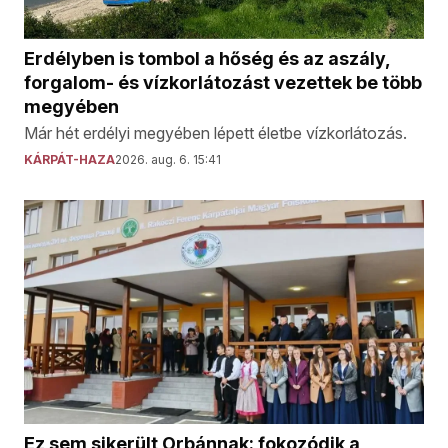
Erdélyben is tombol a hőség és az aszály,
forgalom- és vízkorlátozást vezettek be több
megyében
Már hét erdélyi megyében lépett életbe vízkorlátozás.
KÁRPÁT-HAZA
2026. aug. 6. 15:41
Ez sem sikerült Orbánnak: fokozódik a