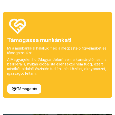
Támogassa munkánkat!
Mi a munkánkkal háláljuk meg a megtisztelő figyelmüket és
támogatásukat.
A Magyarjelen.hu (Magyar Jelen) sem a kormánytól, sem a
balliberális, nyíltan globalista ellenzéktől nem függ, ezért
mindkét oldalról őszintén tud írni, hírt közölni, oknyomozni,
igazságot feltárni.
Támogatás