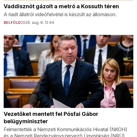
Vaddisznót gázolt a metró a Kossuth téren
A riadt állatról videófelvétel is készült az állomáson.
BELFÖLD
2026. aug. 8. 12:44
Vezetőket mentett fel Pósfai Gábor
belügyminiszter
Felmentették a Nemzeti Kommunikációs Hivatal (NKOH)
és a Nemzeti Rendezvényszervező Ügynökség (NRÜ)