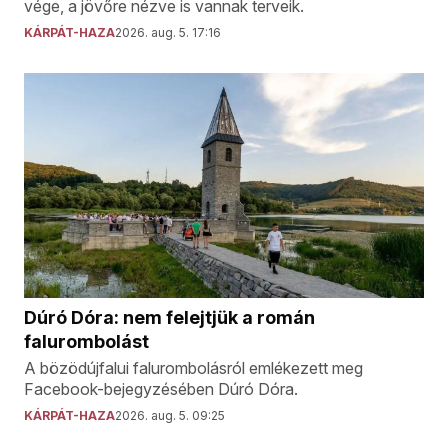
vége, a jövőre nézve is vannak terveik.
KÁRPÁT-HAZA
2026. aug. 5. 17:16
Dúró Dóra: nem felejtjük a román
falurombolást
A bözödújfalui falurombolásról emlékezett meg
Facebook-bejegyzésében Dúró Dóra.
KÁRPÁT-HAZA
2026. aug. 5. 09:25