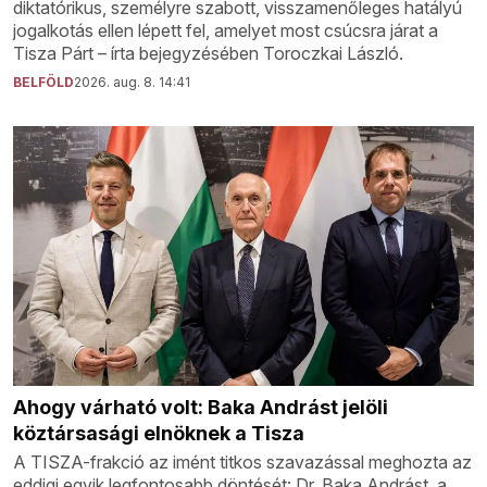
diktatórikus, személyre szabott, visszamenőleges hatályú
jogalkotás ellen lépett fel, amelyet most csúcsra járat a
Tisza Párt – írta bejegyzésében Toroczkai László.
BELFÖLD
2026. aug. 8. 14:41
Ahogy várható volt: Baka Andrást jelöli
köztársasági elnöknek a Tisza
A TISZA-frakció az imént titkos szavazással meghozta az
eddigi egyik legfontosabb döntését: Dr. Baka Andrást, a