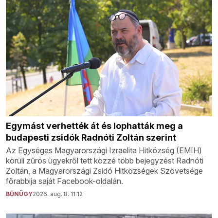
Egymást verhették át és lophatták meg a
budapesti zsidók Radnóti Zoltán szerint
Az Egységes Magyarországi Izraelita Hitközség (EMIH)
körüli zűrös ügyekről tett közzé több bejegyzést Radnóti
Zoltán, a Magyarországi Zsidó Hitközségek Szövetsége
főrabbija saját Facebook-oldalán.
BŰNÜGY
2026. aug. 8. 11:12