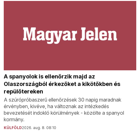
A spanyolok is ellenőrzik majd az
Olaszországból érkezőket a kikötőkben és
repülőtereken
A szúrópróbaszerű ellenőrzések 30 napig maradnak
érvényben, kivéve, ha változnak az intézkedés
bevezetését indokló körülmények - közölte a spanyol
kormány.
KÜLFÖLD
2026. aug. 8. 08:10