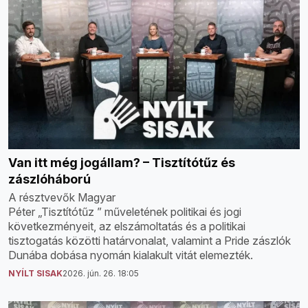
Van itt még jogállam? – Tisztítótűz és
zászlóháború
A résztvevők Magyar
Péter „Tisztítótűz ” műveletének politikai és jogi
következményeit, az elszámoltatás és a politikai
tisztogatás közötti határvonalat, valamint a Pride zászlók
Dunába dobása nyomán kialakult vitát elemezték.
NYÍLT SISAK
2026. jún. 26. 18:05