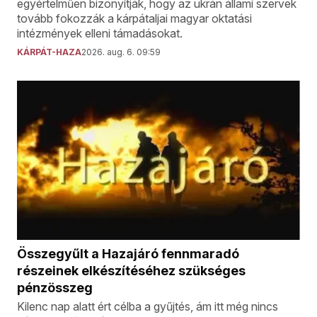
egyértelműen bizonyítják, hogy az ukrán állami szervek
tovább fokozzák a kárpátaljai magyar oktatási
intézmények elleni támadásokat.
KÁRPÁT-HAZA
2026. aug. 6. 09:59
Összegyűlt a Hazajáró fennmaradó
részeinek elkészítéséhez szükséges
pénzösszeg
Kilenc nap alatt ért célba a gyűjtés, ám itt még nincs