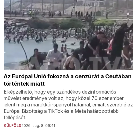
Az Európai Unió fokozná a cenzúrát a Ceutában
történtek miatt
Elképzelhető, hogy egy szándékos dezinformációs
művelet eredménye volt az, hogy közel 70 ezer ember
jelent meg a marokkói-spanyol határnál, emiatt szeretné az
Európai Bizottság a TikTok és a Meta határozottabb
fellépését.
KÜLFÖLD
2026. aug. 8. 09:41