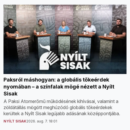
Paksról máshogyan: a globális tőkeérdek
nyomában – a színfalak mögé nézett a Nyílt
Sisak
A Paksi Atomerőmű működésének kihívásai, valamint a
zöldátállás mögött meghúzódó globális tőkeérdekek
kerültek a Nyílt Sisak legújabb adásának középpontjába.
NYÍLT SISAK
2026. aug. 7. 18:01