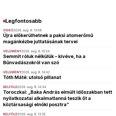
Legfontosabb
VIDEÓ
2026. aug. 8. 13:58
Újra előkerülhetnek a paksi atomerőmű
magánkézbe juttatásának tervei
VÉLEMÉNY
2026. aug. 8. 10:24
Semmit róluk nélkülük – kivéve, ha a
Bűnvadászokról van szó
VÉLEMÉNY
2026. aug. 8. 14:42
Tóth Máté: utolsó pillanat
BELFÖLD
2026. aug. 8. 14:34
Toroczkai: „Baka András elmúlt időszakban tett
nyilatkozatai alkalmatlanná teszik őt a
köztársasági elnöki posztra”
BELFÖLD
2026. aug. 8. 13:25