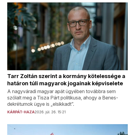
Tarr Zoltán szerint a kormány kötelessége a
határon túli magyarok jogainak képviselete
A nagyváradi magyar apát ügyében továbbra sem
szólalt meg a Tisza Párt politikusa, ahogy a Benes-
dekrétumok ügye is „elsikkadt”.
KÁRPÁT-HAZA
2026. júl. 26. 15:21