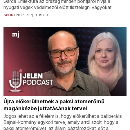
Gárda Emléktúra az ország minden pontjáról hívja a
nyugati végek védelmezői előtt tisztelegni vágyókat.
SPORT
2026. aug. 8. 19:00
Újra előkerülhetnek a paksi atomerőmű
magánkézbe juttatásának tervei
Jogos lehet az a félelem is, hogy előkerülhet a balliberális
Bajnai-kormány egykori terve, amely arról szólt, hogy a
paksi atomerőművet, az állami gáztározókat, sőt a