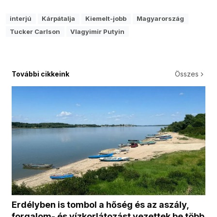
interjú
Kárpátalja
Kiemelt-jobb
Magyarország
Tucker Carlson
Vlagyimir Putyin
További cikkeink
Összes
Erdélyben is tombol a hőség és az aszály,
forgalom- és vízkorlátozást vezettek be több