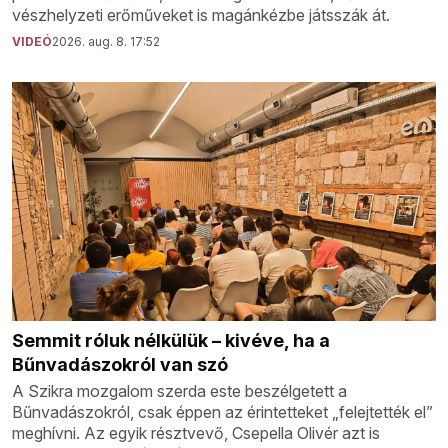
vészhelyzeti erőműveket is magánkézbe játsszák át.
VIDEÓ
2026. aug. 8. 17:52
Semmit róluk nélkülük – kivéve, ha a
Bűnvadászokról van szó
A Szikra mozgalom szerda este beszélgetett a
Bűnvadászokról, csak éppen az érintetteket „felejtették el”
meghívni. Az egyik résztvevő, Csepella Olivér azt is