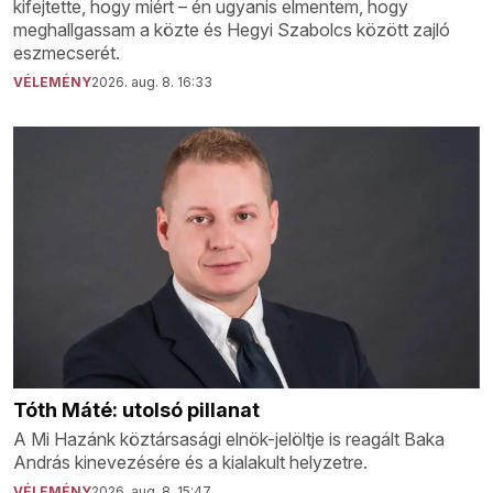
kifejtette, hogy miért – én ugyanis elmentem, hogy
meghallgassam a közte és Hegyi Szabolcs között zajló
eszmecserét.
VÉLEMÉNY
2026. aug. 8. 16:33
Tóth Máté: utolsó pillanat
A Mi Hazánk köztársasági elnök-jelöltje is reagált Baka
András kinevezésére és a kialakult helyzetre.
VÉLEMÉNY
2026. aug. 8. 15:47