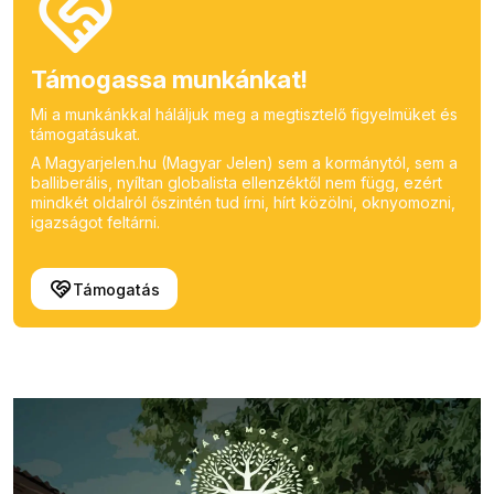
Támogassa munkánkat!
Mi a munkánkkal háláljuk meg a megtisztelő figyelmüket és
támogatásukat.
A Magyarjelen.hu (Magyar Jelen) sem a kormánytól, sem a
balliberális, nyíltan globalista ellenzéktől nem függ, ezért
mindkét oldalról őszintén tud írni, hírt közölni, oknyomozni,
igazságot feltárni.
Támogatás