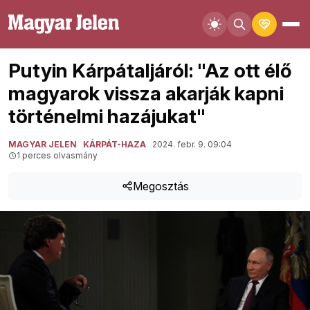
Putyin Kárpátaljáról: "Az ott élő
magyarok vissza akarják kapni
történelmi hazájukat"
MAGYAR JELEN
KÁRPÁT-HAZA
2024. febr. 9. 09:04
1 perces olvasmány
Megosztás