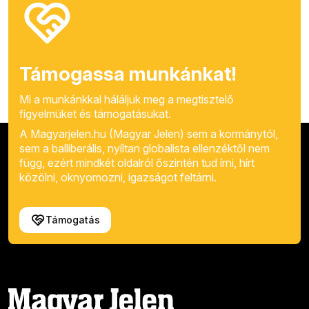
Támogassa munkánkat!
Mi a munkánkkal háláljuk meg a megtisztelő
figyelmüket és támogatásukat.
A Magyarjelen.hu (Magyar Jelen) sem a kormánytól,
sem a balliberális, nyíltan globalista ellenzéktől nem
függ, ezért mindkét oldalról őszintén tud írni, hírt
közölni, oknyomozni, igazságot feltárni.
Támogatás