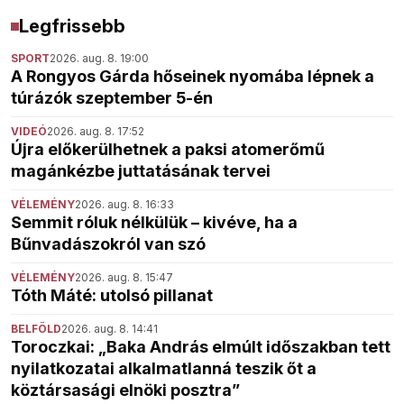
Legfrissebb
SPORT
2026. aug. 8. 19:00
A Rongyos Gárda hőseinek nyomába lépnek a
túrázók szeptember 5-én
VIDEÓ
2026. aug. 8. 17:52
Újra előkerülhetnek a paksi atomerőmű
magánkézbe juttatásának tervei
VÉLEMÉNY
2026. aug. 8. 16:33
Semmit róluk nélkülük – kivéve, ha a
Bűnvadászokról van szó
VÉLEMÉNY
2026. aug. 8. 15:47
Tóth Máté: utolsó pillanat
BELFÖLD
2026. aug. 8. 14:41
Toroczkai: „Baka András elmúlt időszakban tett
nyilatkozatai alkalmatlanná teszik őt a
köztársasági elnöki posztra”