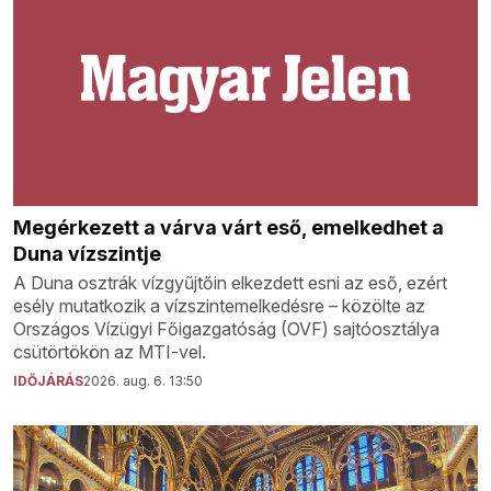
Megérkezett a várva várt eső, emelkedhet a
Duna vízszintje
A Duna osztrák vízgyűjtőin elkezdett esni az eső, ezért
esély mutatkozik a vízszintemelkedésre – közölte az
Országos Vízügyi Főigazgatóság (OVF) sajtóosztálya
csütörtökön az MTI-vel.
IDŐJÁRÁS
2026. aug. 6. 13:50