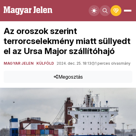
Az oroszok szerint
terrorcselekmény miatt süllyedt
el az Ursa Major szállítóhajó
MAGYAR JELEN
KÜLFÖLD
2024. dec. 25. 18:13
1 perces olvasmány
Megosztás