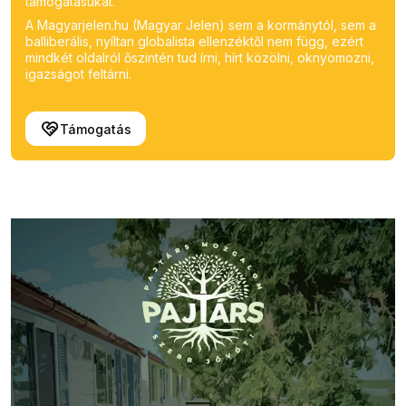
támogatásukat.
A Magyarjelen.hu (Magyar Jelen) sem a kormánytól, sem a
balliberális, nyíltan globalista ellenzéktől nem függ, ezért
mindkét oldalról őszintén tud írni, hírt közölni, oknyomozni,
igazságot feltárni.
Támogatás