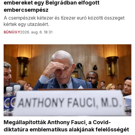
embereket egy Belgrádban elfogott
embercsempész
A csempészek kétezer és tízezer euró közötti összeget
kértek egy utazásért.
BŰNÜGY
2026. aug. 6. 18:31
Megállapították Anthony Fauci, a Covid-
diktatúra emblematikus alakjának felelősségét