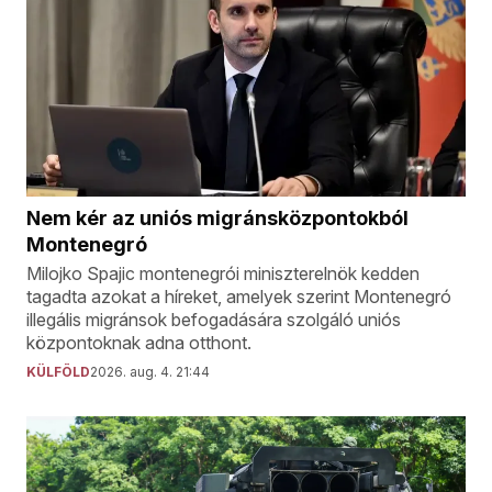
Nem kér az uniós migránsközpontokból
Montenegró
Milojko Spajic montenegrói miniszterelnök kedden
tagadta azokat a híreket, amelyek szerint Montenegró
illegális migránsok befogadására szolgáló uniós
központoknak adna otthont.
KÜLFÖLD
2026. aug. 4. 21:44