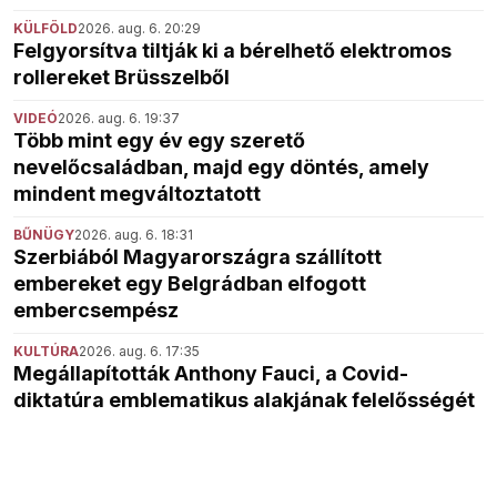
KÜLFÖLD
2026. aug. 6. 20:29
Felgyorsítva tiltják ki a bérelhető elektromos
rollereket Brüsszelből
VIDEÓ
2026. aug. 6. 19:37
Több mint egy év egy szerető
nevelőcsaládban, majd egy döntés, amely
mindent megváltoztatott
BŰNÜGY
2026. aug. 6. 18:31
Szerbiából Magyarországra szállított
embereket egy Belgrádban elfogott
embercsempész
KULTÚRA
2026. aug. 6. 17:35
Megállapították Anthony Fauci, a Covid-
diktatúra emblematikus alakjának felelősségét