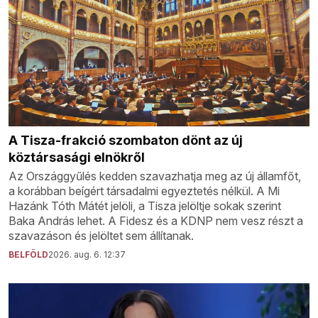
A Tisza-frakció szombaton dönt az új
köztársasági elnökről
Az Országgyűlés kedden szavazhatja meg az új államfőt,
a korábban beígért társadalmi egyeztetés nélkül. A Mi
Hazánk Tóth Mátét jelöli, a Tisza jelöltje sokak szerint
Baka András lehet. A Fidesz és a KDNP nem vesz részt a
szavazáson és jelöltet sem állítanak.
BELFÖLD
2026. aug. 6. 12:37