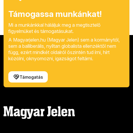
Támogassa munkánkat!
Mi a munkánkkal háláljuk meg a megtisztelő
figyelmüket és támogatásukat.
A Magyarjelen.hu (Magyar Jelen) sem a kormánytól,
sem a balliberális, nyíltan globalista ellenzéktől nem
függ, ezért mindkét oldalról őszintén tud írni, hírt
közölni, oknyomozni, igazságot feltárni.
Támogatás