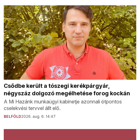
Csődbe került a tószegi kerékpárgyár,
négyszáz dolgozó megélhetése forog kockán
A Mi Hazánk munkaügyi kabinetje azonnali ötpontos
cselekvési tervvel állt elő.
BELFÖLD
2026. aug. 6. 14:47