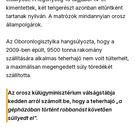
kimentettek, két tengerészt azonban eltűntként
tartanak nyilván. A matrózok mindannyian orosz
állampolgárok.
Az Oboronlogisztyika hangsúlyozta, hogy a
2009-ben épült, 9500 tonna rakomány
szállítására alkalmas teherhajó nem volt túlterhelt,
a maximálisan megengedett súly töredékét
szállította.
Az orosz külügyminisztérium válságstábja
kedden arról számolt be, hogy a teherhajó
„a
gépházában történt robbanást követően
süllyedt el”.