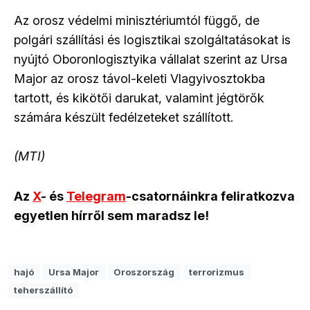
Az orosz védelmi minisztériumtól függő, de
polgári szállítási és logisztikai szolgáltatásokat is
nyújtó Oboronlogisztyika vállalat szerint az Ursa
Major az orosz távol-keleti Vlagyivosztokba
tartott, és kikötői darukat, valamint jégtörők
számára készült fedélzeteket szállított.
(MTI)
Az
X
- és
Telegram
-csatornáinkra feliratkozva
egyetlen hírről sem maradsz le!
hajó
Ursa Major
Oroszország
terrorizmus
teherszállító