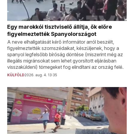
Egy marokkói tisztviselő állítja, ők előre
figyelmeztették Spanyolországot
A neve elhallgatását kérő informátor arról beszélt,
figyelmeztették szomszédaikat, készüljenek, hogy a
spanyol legfelsőbb bíróság döntése (miszerint még az
illegális migránsokat sem lehet gyorsított eljárásban
visszaküldeni) tömegeket fog elindítani az ország felé.
KÜLFÖLD
2026. aug. 4. 13:35