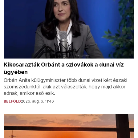
Kikosarazták Orbánt a szlovákok a dunai víz
ügyében
Orbán Anita külügyminiszter több dunai vizet kért északi
szomszédunktól, akik azt válaszolták, hogy majd akkor
adnak, amikor eső esik.
BELFÖLD
2026. aug. 6. 11:46