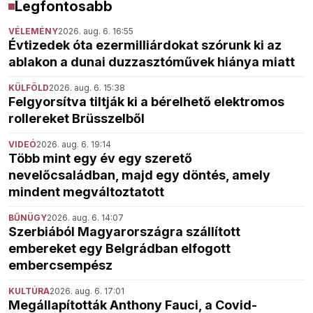
Legfontosabb
VÉLEMÉNY
2026. aug. 6. 16:55
Évtizedek óta ezermilliárdokat szórunk ki az
ablakon a dunai duzzasztóművek hiánya miatt
KÜLFÖLD
2026. aug. 6. 15:38
Felgyorsítva tiltják ki a bérelhető elektromos
rollereket Brüsszelből
VIDEÓ
2026. aug. 6. 19:14
Több mint egy év egy szerető
nevelőcsaládban, majd egy döntés, amely
mindent megváltoztatott
BŰNÜGY
2026. aug. 6. 14:07
Szerbiából Magyarországra szállított
embereket egy Belgrádban elfogott
embercsempész
KULTÚRA
2026. aug. 6. 17:01
Megállapították Anthony Fauci, a Covid-