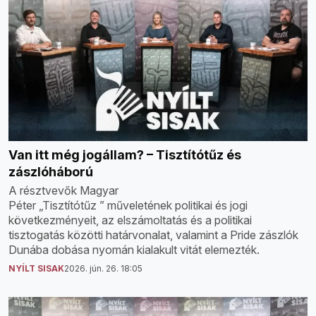
Van itt még jogállam? – Tisztítótűz és
zászlóháború
A résztvevők Magyar
Péter „Tisztítótűz ” műveletének politikai és jogi
következményeit, az elszámoltatás és a politikai
tisztogatás közötti határvonalat, valamint a Pride zászlók
Dunába dobása nyomán kialakult vitát elemezték.
NYÍLT SISAK
2026. jún. 26. 18:05