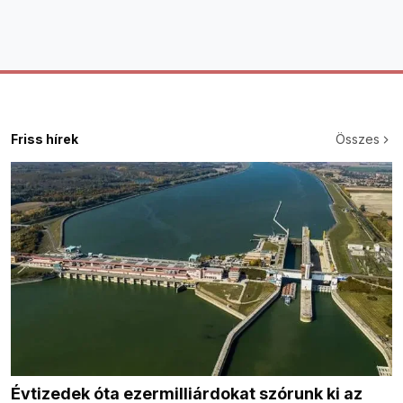
Friss hírek
Összes
Évtizedek óta ezermilliárdokat szórunk ki az