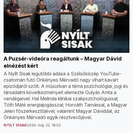
A Puzsér-videóra reagáltunk – Magyar Dávid
elnézést kért
A Nyílt Sisak legutóbbi adása a Szélsőközép YouTube-
csatornán futó Önkényes Mérvadó nagy vihart kavart
epizódjáról szólt. A műsorban a téma pszichológiai, jogi és
társadalmi következményeit elemezte Gulyás Anita a
vendégeivel: Hal Melinda klinikai szakpszichológussal;
Tóth Máté energiajogásszal; Horváth Tamással, a Magyar
Jelen főszerkesztőjével; valamint Magyar Dáviddal, az
Önkényes Mérvadó egyik résztvevőjével.
NYÍLT SISAK
2026. máj. 22. 18:02