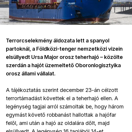
Terrorcselekmény áldozata lett a spanyol
partoknál, a Földközi-tenger nemzetközi vizein
elsüllyedt Ursa Major orosz teherhajó – közölte
szerdán a hajót üzemeltető Oboronlogisztyika
orosz állami vállalat.
A tájékoztatás szerint december 23-án célzott
terrortámadást követtek el a teherhajó ellen. A
legénység tagjai arról számoltak be, hogy három
egymást követő robbanást hallottak a hajófar
felől, ami után a hajó az oldalára dőlt, majd
elsüllyedt. A legénység 16 tagjából 14-et