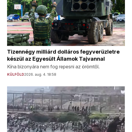
Tizennégy milliárd dolláros fegyverüzletre
készül az Egyesült Államok Tajvannal
Kína bizonyára nem fog repesni az örömtől.
KÜLFÖLD
2026. aug. 4. 18:58