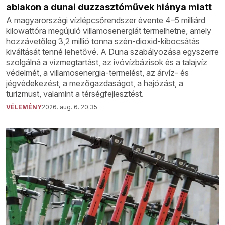
ablakon a dunai duzzasztóművek hiánya miatt
A magyarországi vízlépcsőrendszer évente 4–5 milliárd
kilowattóra megújuló villamosenergiát termelhetne, amely
hozzávetőleg 3,2 millió tonna szén-dioxid-kibocsátás
kiváltását tenné lehetővé. A Duna szabályozása egyszerre
szolgálná a vízmegtartást, az ivóvízbázisok és a talajvíz
védelmét, a villamosenergia-termelést, az árvíz- és
jégvédekezést, a mezőgazdaságot, a hajózást, a
turizmust, valamint a térségfejlesztést.
VÉLEMÉNY
2026. aug. 6. 20:35