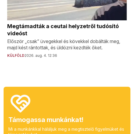
Megtámadták a ceutai helyzetről tudósító
videóst
Először „csak” üvegekkel és kövekkel dobálták meg,
majd kést rántottak, és üldözni kezdték őket.
KÜLFÖLD
2026. aug. 4. 12:36
Támogassa munkánkat!
Mi a munkánkkal háláljuk meg a megtisztelő figyelmüket és