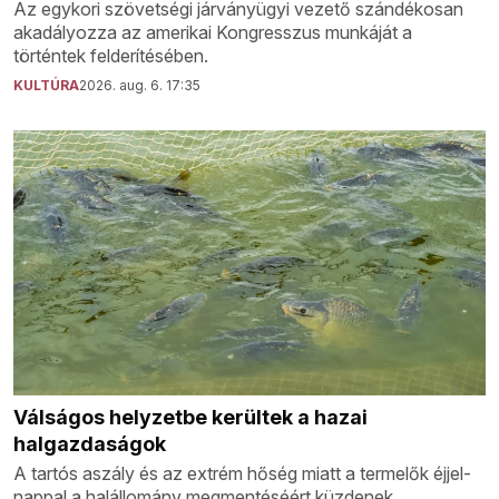
Az egykori szövetségi járványügyi vezető szándékosan
akadályozza az amerikai Kongresszus munkáját a
történtek felderítésében.
KULTÚRA
2026. aug. 6. 17:35
Válságos helyzetbe kerültek a hazai
halgazdaságok
A tartós aszály és az extrém hőség miatt a termelők éjjel-
nappal a halállomány megmentéséért küzdenek.