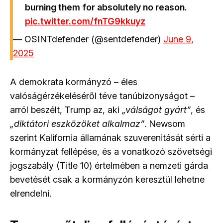
burning them for absolutely no reason.
pic.twitter.com/fnTG9kkuyz
— OSINTdefender (@sentdefender)
June 9,
2025
A demokrata kormányzó – éles
valóságérzékeléséről téve tanúbizonyságot –
arról beszélt, Trump az, aki
„válságot gyárt”
, és
„diktátori eszközöket alkalmaz”
. Newsom
szerint Kalifornia államának szuverenitását sérti a
kormányzat fellépése, és a vonatkozó szövetségi
jogszabály (Title 10) értelmében a nemzeti gárda
bevetését csak a kormányzón keresztül lehetne
elrendelni.