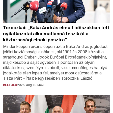
Toroczkai: „Baka András elmúlt időszakban tett
nyilatkozatai alkalmatlanná teszik őt a
köztársasági elnöki posztra”
Mindenképpen pikáns éppen azt a Baka András jogtudóst
jelölni köztársasági elnöknek, aki 1991 és 2008 között a
strasbourgi Emberi Jogok Európai Bíróságának bírájaként,
majd később a saját ügyében is pontosan az olyan
diktatórikus, személyre szabott, visszamenőleges hatályú
jogalkotás ellen lépett fel, amelyet most csúcsra járat a
Tisza Párt – írta bejegyzésében Toroczkai László.
BELFÖLD
2026. aug. 8. 14:41