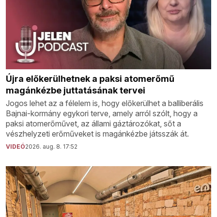
Újra előkerülhetnek a paksi atomerőmű
magánkézbe juttatásának tervei
Jogos lehet az a félelem is, hogy előkerülhet a balliberális
Bajnai-kormány egykori terve, amely arról szólt, hogy a
paksi atomerőművet, az állami gáztározókat, sőt a
vészhelyzeti erőműveket is magánkézbe játsszák át.
VIDEÓ
2026. aug. 8. 17:52