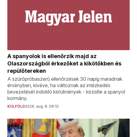
A spanyolok is ellenőrzik majd az
Olaszországból érkezőket a kikötőkben és
repülőtereken
A szúrópróbaszerű ellenőrzések 30 napig maradnak
érvényben, kivéve, ha változnak az intézkedés
bevezetését indokló körülmények - közölte a spanyol
kormány.
KÜLFÖLD
2026. aug. 8. 08:10