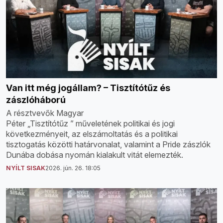
Van itt még jogállam? – Tisztítótűz és
zászlóháború
A résztvevők Magyar
Péter „Tisztítótűz ” műveletének politikai és jogi
következményeit, az elszámoltatás és a politikai
tisztogatás közötti határvonalat, valamint a Pride zászlók
Dunába dobása nyomán kialakult vitát elemezték.
NYÍLT SISAK
2026. jún. 26. 18:05