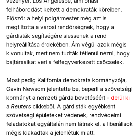
vezényelt Los Angelesbe, ami óriási
felháborodást keltett a demokraták köreiben.
Először a helyi polgármester még azt is
megtiltotta a városi rendőrségnek, hogy a
gárdisták segítségére siessenek a rend
helyreállítása érdekében. Ám végül azok mégis
kivonultak, mert nem tudták tétlenül nézni, hogy
bajtársaikat veri a felfegyverkezett csőcselék.
Most pedig Kalifornia demokrata kormányzója,
Gavin Newsom jelentette be, beperli a szövetségi
kormányt a nemzeti gárda bevetéséért -
derül ki
a
Reuters
cikkéből. A gárdisták egyébként
szövetségi épületeket védenek, rendvédelmi
feladatokat egyáltalán nem látnak el, a liberálisok
mégis kiakadtak a jelenlétük miatt.