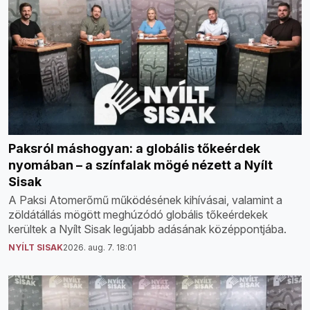
Paksról máshogyan: a globális tőkeérdek
nyomában – a színfalak mögé nézett a Nyílt
Sisak
A Paksi Atomerőmű működésének kihívásai, valamint a
zöldátállás mögött meghúzódó globális tőkeérdekek
kerültek a Nyílt Sisak legújabb adásának középpontjába.
NYÍLT SISAK
2026. aug. 7. 18:01