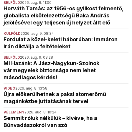
BELFÖLD
2026. aug. 9. 11:00
Horváth Tamás: az 1956-os gyilkost felmentő,
globalista elkötelezettségű Baka András
jelölésével egy teljesen új helyzet állt elő
KÜLFÖLD
2026. aug. 9. 08:34
Fordulat a közel-keleti háborúban: immáron
Irán diktálja a feltételeket
BELFÖLD
2026. aug. 9. 08:28
Mi Hazánk: A Jász-Nagykun-Szolnok
vármegyeiek biztonsága nem lehet
másodlagos kérdés!
VIDEÓ
2026. aug. 8. 13:58
Újra előkerülhetnek a paksi atomerőmű
magánkézbe juttatásának tervei
VÉLEMÉNY
2026. aug. 8. 10:24
Semmit róluk nélkülük – kivéve, ha a
Bűnvadászokról van szó