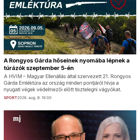
A Rongyos Gárda hőseinek nyomába lépnek a
túrázók szeptember 5-én
A HVIM – Magyar Ellenállás által szervezett 21. Rongyos
Gárda Emléktúra az ország minden pontjáról hívja a
nyugati végek védelmezői előtt tisztelegni vágyókat.
SPORT
2026. aug. 8. 19:00