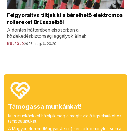
Felgyorsítva tiltják ki a bérelhető elektromos
rollereket Brüsszelből
A döntés hátterében elsősorban a
közlekedésbiztonsági aggályok állnak.
KÜLFÖLD
2026. aug. 6. 20:29
Támogassa munkánkat!
Mi a munkánkkal háláljuk meg a megtisztelő figyelmüket és
támogatásukat.
A Magyarjelen.hu (Magyar Jelen) sem a kormánytól, sem a