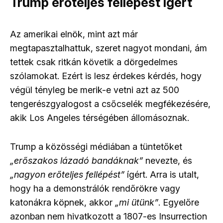
Trump erőteljes fellépést ígért
Az amerikai elnök, mint azt már
megtapasztalhattuk, szeret nagyot mondani, ám
tettek csak ritkán követik a dörgedelmes
szólamokat. Ezért is lesz érdekes kérdés, hogy
végül tényleg be merik-e vetni azt az 500
tengerészgyalogost a csőcselék megfékezésére,
akik Los Angeles térségében állomásoznak.
Trump a közösségi médiában a tüntetőket
„erőszakos lázadó bandáknak”
nevezte, és
„nagyon erőteljes fellépést”
ígért. Arra is utalt,
hogy ha a demonstrálók rendőrökre vagy
katonákra köpnek, akkor
„mi ütünk”
. Egyelőre
azonban nem hivatkozott a 1807-es Insurrection