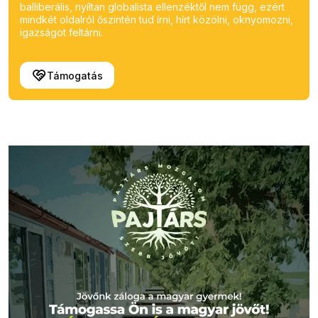
balliberális, nyíltan globalista ellenzéktől nem függ, ezért
mindkét oldalról őszintén tud írni, hírt közölni, oknyomozni,
igazságot feltárni.
Támogatás