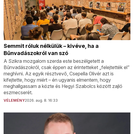
Semmit róluk nélkülük – kivéve, ha a
Bűnvadászokról van szó
A Szikra mozgalom szerda este beszélgetett a
Bűnvadászokról, csak éppen az érintetteket „felejtették el”
meghívni. Az egyik résztvevő, Csepella Olivér azt is
kifejtette, hogy miért – én ugyanis elmentem, hogy
meghallgassam a közte és Hegyi Szabolcs között zajló
eszmecserét.
VÉLEMÉNY
2026. aug. 8. 16:33