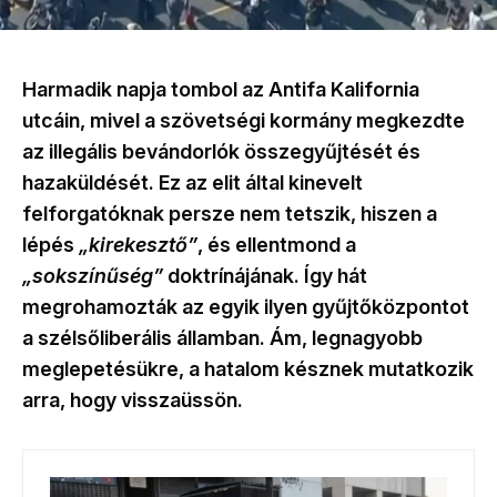
Harmadik napja tombol az Antifa Kalifornia
utcáin, mivel a szövetségi kormány megkezdte
az illegális bevándorlók összegyűjtését és
hazaküldését. Ez az elit által kinevelt
felforgatóknak persze nem tetszik, hiszen a
lépés
„kirekesztő”
, és ellentmond a
„sokszínűség”
doktrínájának. Így hát
megrohamozták az egyik ilyen gyűjtőközpontot
a szélsőliberális államban. Ám, legnagyobb
meglepetésükre, a hatalom késznek mutatkozik
arra, hogy visszaüssön.