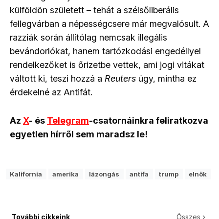
külföldön született – tehát a szélsőliberális
fellegvárban a népességcsere már megvalósult. A
razziák során állítólag nemcsak illegális
bevándorlókat, hanem tartózkodási engedéllyel
rendelkezőket is őrizetbe vettek, ami jogi vitákat
váltott ki, teszi hozzá a
Reuters
úgy, mintha ez
érdekelné az Antifát.
Az
X
- és
Telegram
-csatornáinkra feliratkozva
egyetlen hírről sem maradsz le!
Kalifornia
amerika
lázongás
antifa
trump
elnök
További cikkeink
Összes