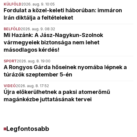
KÜLFÖLD
2026. aug. 9. 10:05
Fordulat a közel-keleti háborúban: immáron
Irán diktálja a feltételeket
BELFÖLD
2026. aug. 9. 08:32
Mi Hazánk: A Jász-Nagykun-Szolnok
vármegyeiek biztonsága nem lehet
másodlagos kérdés!
SPORT
2026. aug. 8. 19:00
A Rongyos Gárda hőseinek nyomába lépnek a
túrázók szeptember 5-én
VIDEÓ
2026. aug. 8. 17:52
Újra előkerülhetnek a paksi atomerőmű
magánkézbe juttatásának tervei
Legfontosabb