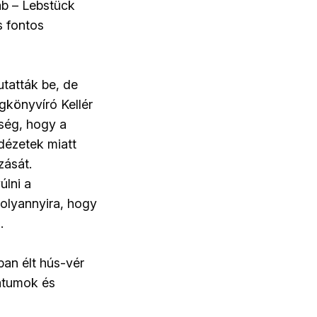
ab – Lebstück
s fontos
tatták be, de
könyvíró Kellér
sség, hogy a
dézetek miatt
zását.
úlni a
 olyannyira, hogy
.
an élt hús-vér
dátumok és