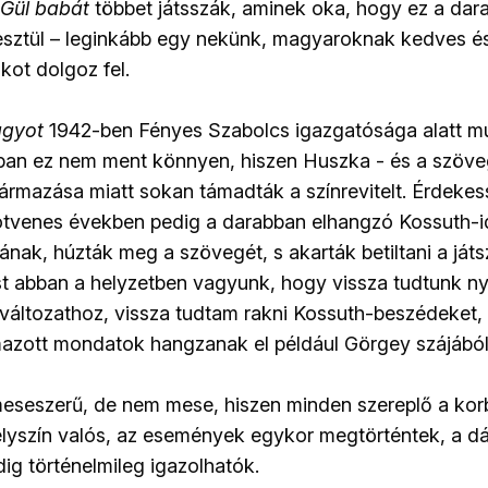
Gül babát
többet játsszák, aminek oka, hogy ez a dar
esztül – leginkább egy nekünk, magyaroknak kedves é
kot dolgoz fel.
agyot
1942-ben Fényes Szabolcs igazgatósága alatt mu
ban ez nem ment könnyen, hiszen Huszka - és a szöveg
ármazása miatt sokan támadták a színrevitelt. Érdeke
ötvenes években pedig a darabban elhangzó Kossuth-i
tának, húzták meg a szövegét, s akarták betiltani a játs
 abban a helyzetben vagyunk, hogy vissza tudtunk ny
változathoz, vissza tudtam rakni Kossuth-beszédeket,
azott mondatok hangzanak el például Görgey szájából
meseszerű, de nem mese, hiszen minden szereplő a korb
elyszín valós, az események egykor megtörténtek, a 
ig történelmileg igazolhatók.