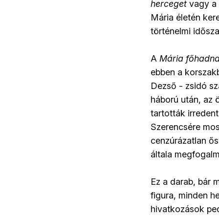
herceget
vagy a
Mária életén ker
történelmi idősza
A
Mária főhadn
ebben a korszak
Dezső - zsidó sz
háború után, az 
tartották irreden
Szerencsére most
cenzúrázatlan ős
általa megfogalm
Ez a darab, bár 
figura, minden h
hivatkozások ped