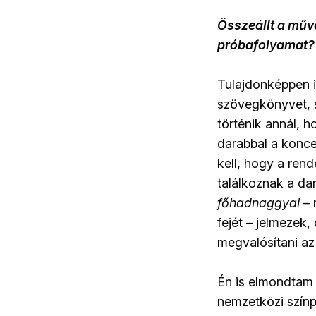
Összeállt a művé
próbafolyamat?
Tulajdonképpen i
szövegkönyvet, s
történik annál, h
darabbal a konce
kell, hogy a ren
találkoznak a da
főhadnaggyal
– 
fejét – jelmezek,
megvalósítani az
Én is elmondtam 
nemzetközi szín