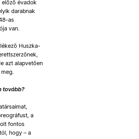
az előző évadok
melyik darabnak
48-as
ója van.
emlékező Huszka-
erettszerzőnek,
 de azt alapvetően
e meg.
n tovább?
atársaimat,
oreográfust, a
olt fontos
ól, hogy – a