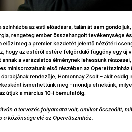
 színházba az esti előadásra, talán át sem gondoljuk
rgia, rengeteg ember összehangolt tevékenysége és
 előzi meg a premier kezdetét jelentő nézőtéri csen
z, hogy az estéről estére felgördülő függöny egy új vi
 annak a varázslatos élménynek lehessünk részesei, 
zes minisorozatunk első részében az Operettszínház
 darabjának rendezője, Homonnay Zsolt – akit eddig 
ekesként ismerhettünk meg - mondja el nekünk, mily
az útjuk a március 10-i bemutatóig.
ilván a tervezés folyamata volt, amikor összeállt, mi
p a közönsége elé az Operettszínház.