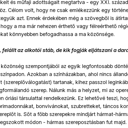
tékeit és műfaji adottságait megtartva - egy XXI. század
öz. Célom volt, hogy ne csak emlékezzünk egy történ
 tegyük azt. Ennek érdekében még a szövegből is átírt
hogy a ma már nehezen érthető vagy félreérthető régi
kat könnyebben befogadhassa a ma közönsége.
felállt az alkotói stáb, de kik fogják eljátszani a da
a közönség szempontjából az egyik legfontosabb dönté
 színpadon. Azokban a színházakban, ahol nincs állandó
t (szereplőválogatást) tartanak, kihez passzol leginká
gformálandó szerep. Nálunk más a helyzet, mi az opere
én óriási társulattal rendelkezünk. Ez lehetővé teszi, ho
primadonnákat, bonvivánokat, szubretteket, táncos ko
ereplőt is. Sőt a főbb szerepekre mindjárt hármat-hárma
megszokott módon - hármas szereposztásban fut majd.