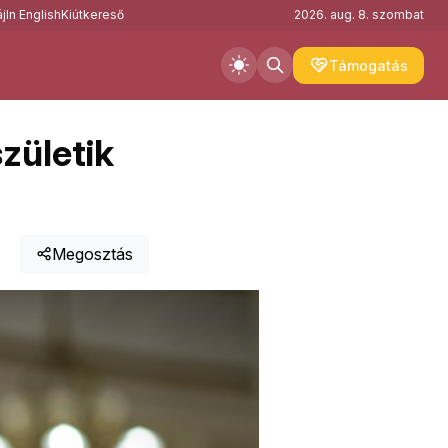
j
In English
Kiútkereső
2026. aug. 8. szombat
Támogatás
zületik
Megosztás