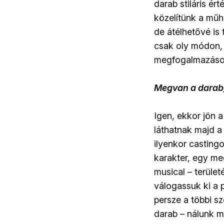
darab stiláris ér
közelítünk a műh
de átélhetővé is
csak oly módon, 
megfogalmazáso
Megvan a darab, 
Igen, ekkor jön 
láthatnak majd a
ilyenkor castingo
karakter, egy me
musical – terület
válogassuk ki a 
persze a többi sz
darab – nálunk 