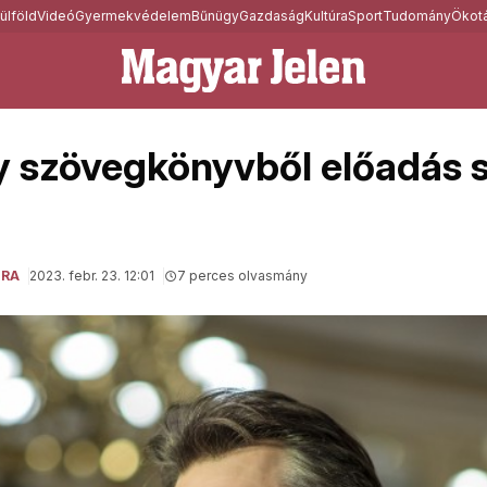
ülföld
Videó
Gyermekvédelem
Bűnügy
Gazdaság
Kultúra
Sport
Tudomány
Ökotá
 szövegkönyvből előadás s
ÚRA
2023. febr. 23. 12:01
7 perces olvasmány