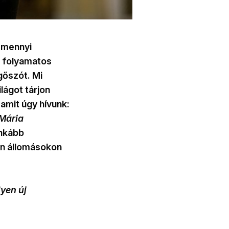
, mennyi
 folyamatos
gőszót. Mi
lágot tárjon
amit úgy hívunk:
Mária
inkább
en állomásokon
lyen új