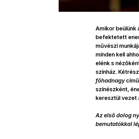
Amikor beülünk a
befektetett ene
művészi munkája
minden kell ahho
elénk s nézőként
színház. Kétrés
főhadnagy
című
színészként, én
keresztül vezet 
Az első dolog ny
bemutatókkal lé