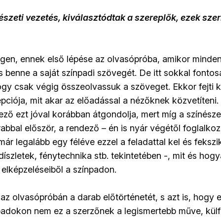
szeti vezetés, kiválasztódtak a szereplők, ezek sze
gen, ennek első lépése az olvasópróba, amikor minde
 benne a saját színpadi szövegét. De itt sokkal fontos
ogy csak végig összeolvassuk a szöveget. Ekkor fejti k
pciója, mit akar az előadással a nézőknek közvetíteni.
dező ezt jóval korábban átgondolja, mert míg a színész
rabbal először, a rendező – én is nyár végétől foglalk
már legalább egy féléve ezzel a feladattal kel és fekszik
 díszletek, fénytechnika stb. tekintetében -, mit és hog
 elképzeléseiből a színpadon.
az olvasópróbán a darab előtörténetét, s azt is, hogy
padokon nem ez a szerzőnek a legismertebb műve, kül