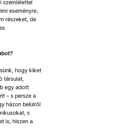
i szemlélettel
elmi eseményre,
am részeket, de
es
rabot?
sünk, hogy kiket
 társulat,
bb egy adott
tt – s persze a
gy házon belülről
mikusokat, s
t is, hiszen a