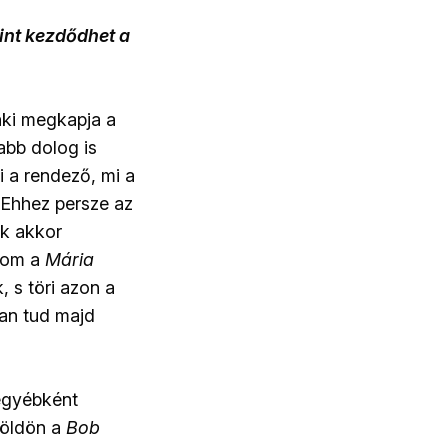
rint kezdődhet a
nki megkapja a
abb dolog is
i a rendező, mi a
 Ehhez persze az
ek akkor
ozom a
Mária
, s töri azon a
yan tud majd
 egyébként
földön a
Bob