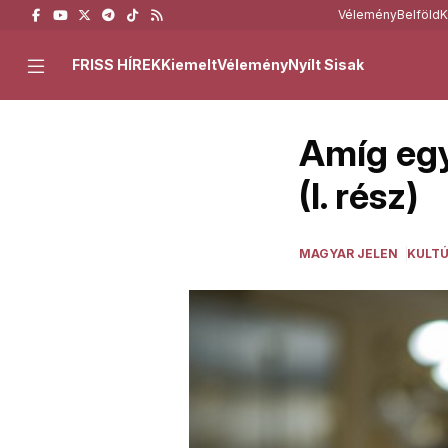
Vélemény
Belföld
K
FRISS HÍREK
Kiemelt
Vélemény
Nyílt Sisak
Amíg egy
(I. rész)
MAGYAR JELEN
KULT