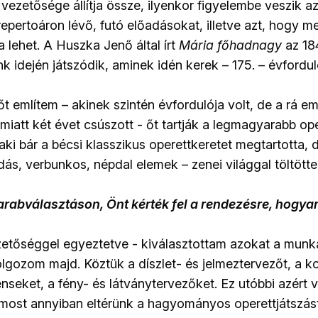
 vezetősége állítja össze, ilyenkor figyelembe veszik 
 repertoáron lévő, futó előadásokat, illetve azt, hogy 
a lehet. A Huszka Jenő által írt
Mária főhadnagy
az 18
 idején játszódik, aminek idén kerek – 175. – évfordul
őt említem – akinek szintén évfordulója volt, de a rá 
miatt két évet csúszott - őt tartják a legmagyarabb op
 aki bár a bécsi klasszikus operettkeretet megtartotta,
ás, verbunkos, népdal elemek – zenei világgal töltött
arabválasztáson, Önt kérték fel a rendezésre, hogya
ezetőséggel egyeztetve - kiválasztottam azokat a munk
olgozom majd. Köztük a díszlet- és jelmeztervezőt, a k
seket, a fény- és látványtervezőket. Ez utóbbi azért v
ost annyiban eltérünk a hagyományos operettjátszást