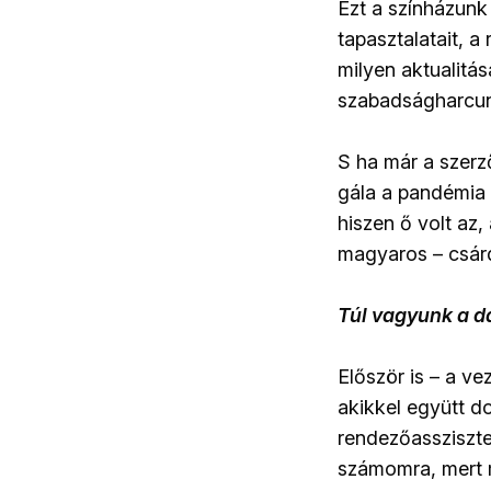
Ezt a színházunk
tapasztalatait, a
milyen aktualitás
szabadságharcunk
S ha már a szerz
gála a pandémia 
hiszen ő volt az,
magyaros – csárd
Túl vagyunk a d
Először is – a v
akikkel együtt d
rendezőassziszten
számomra, mert m